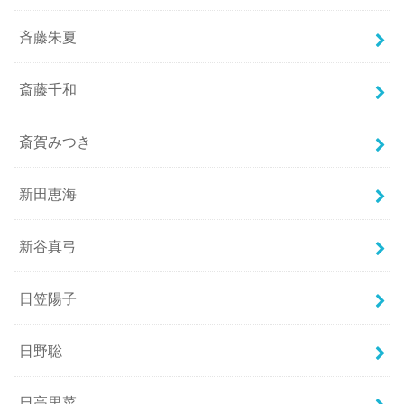
斉藤朱夏
斎藤千和
斎賀みつき
新田恵海
新谷真弓
日笠陽子
日野聡
日高里菜