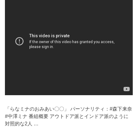
「らなミナのおみあい〇〇」 パーソナリティ：#森下来奈
#中澤ミナ 番組概要 アウトドア派とインドア派のように
対照的な2人 …