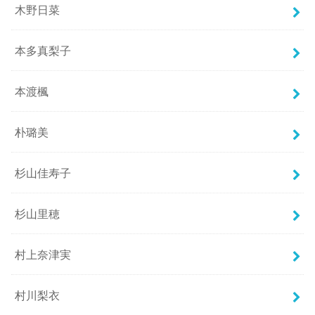
木野日菜
本多真梨子
本渡楓
朴璐美
杉山佳寿子
杉山里穂
村上奈津実
村川梨衣