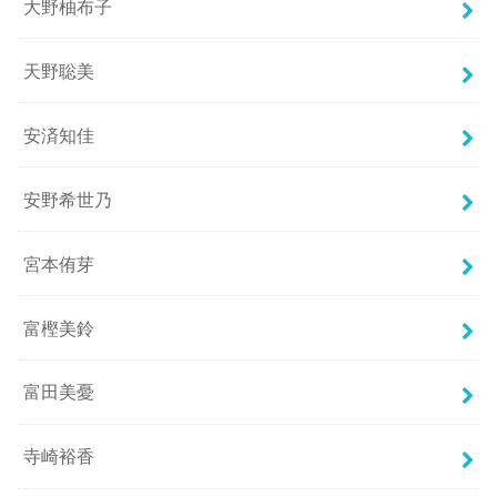
大野柚布子
天野聡美
安済知佳
安野希世乃
宮本侑芽
富樫美鈴
富田美憂
寺崎裕香