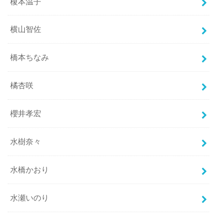
榎本温子
横山智佐
橋本ちなみ
橘杏咲
櫻井孝宏
水樹奈々
水橋かおり
水瀬いのり