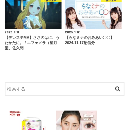
森下来奈
森下来奈
2023.9.11
2025.1.12
【デレステMV】ささのはに、う
【らなミナのおみあい〇〇】
たかたに。 / エフェメラ（望月
2024.11.17配信分
聖、佐久間…