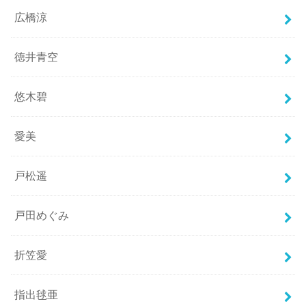
広橋涼
徳井青空
悠木碧
愛美
戸松遥
戸田めぐみ
折笠愛
指出毬亜