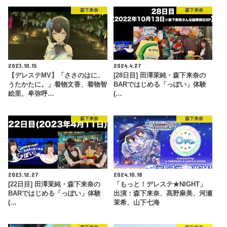
森下来奈
森下来奈
2023.10.15
2024.4.27
【デレステMV】「ささのはに、
[28日目] 田澤茉純・森下来奈の
うたかたに。」着物文香、着物智
BARではじめる「っぽい」体験
絵里、卑弥呼…
(…
森下来奈
森下来奈
2023.12.27
2024.10.18
[22日目] 田澤茉純・森下来奈の
「もっと！デレステ★NIGHT」
BARではじめる「っぽい」体験
出演：森下来奈、髙野麻美、河瀬
(…
茉希、山下七海