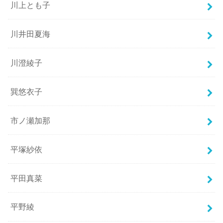
川上とも子
川井田夏海
川澄綾子
巽悠衣子
市ノ瀬加那
平塚紗依
平田真菜
平野綾