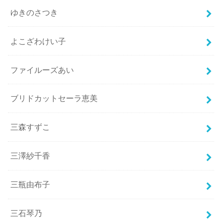
ゆきのさつき
よこざわけい子
ファイルーズあい
ブリドカットセーラ恵美
三森すずこ
三澤紗千香
三瓶由布子
三石琴乃