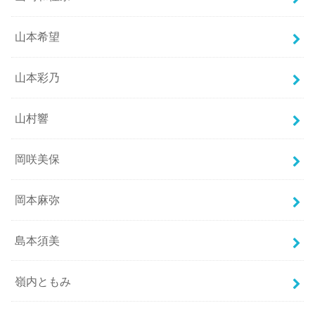
山本希望
山本彩乃
山村響
岡咲美保
岡本麻弥
島本須美
嶺内ともみ