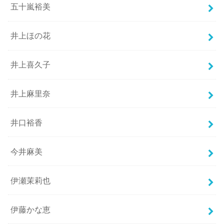
五十嵐裕美
井上ほの花
井上喜久子
井上麻里奈
井口裕香
今井麻美
伊瀬茉莉也
伊藤かな恵