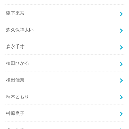
森下来奈
森久保祥太郎
森永千才
植田ひかる
植田佳奈
楠木ともり
榊原良子