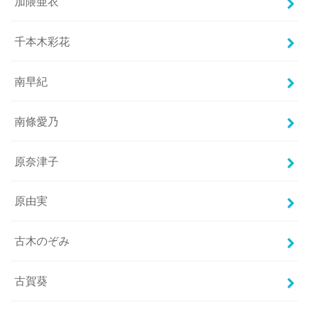
加隈亜衣
千本木彩花
南早紀
南條愛乃
原奈津子
原由実
古木のぞみ
古賀葵