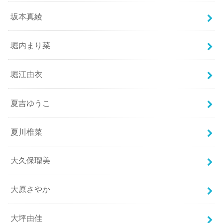
坂本真綾
堀内まり菜
堀江由衣
夏吉ゆうこ
夏川椎菜
大久保瑠美
大原さやか
大坪由佳