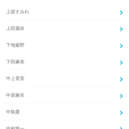
上坂すみれ
上田麗奈
下地紫野
下田麻美
中上育実
中原麻衣
中島愛
中村悠一