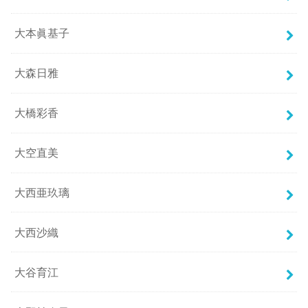
大本眞基子
大森日雅
大橋彩香
大空直美
大西亜玖璃
大西沙織
大谷育江