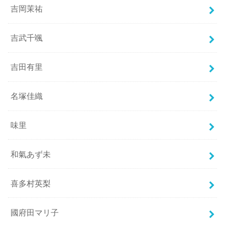
吉岡茉祐
吉武千颯
吉田有里
名塚佳織
味里
和氣あず未
喜多村英梨
國府田マリ子