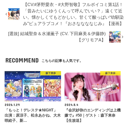
【CV:#茅野愛衣・#大野智敬】フルボイコミ第1話！
「昔みたいにゆうくんって呼んでいい？」遠くて近
い。懐かしくてもどかしい。甘くて酸っぱい“幼馴染
み”ピュアラブコメ！『おさななななじみ』【漫画】
[選抜] 結城聖奈＆水瀬薫子 (CV. 下田麻美＆伊藤静)
【グリモアA】
RECOMMEND
こちらの記事も人気です。
森下来奈
森下来奈
2026.1.29
2024.8.4
「もっと！デレステ★NIGHT」
『会沢紗弥のエンディングは上機
出演：原涼子、松永あかね、大木
嫌で』#50｜ゲスト：森下来奈
咲絵子、新…
【生放送】