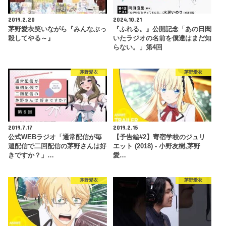
2019.2.20
2024.10.21
茅野愛衣笑いながら『みんなぶっ
『ふれる。』公開記念「あの日聞
殺してやる～』
いたラジオの名前を僕達はまだ知
らない。」第4回
茅野愛衣
茅野愛衣
2019.7.17
2019.2.15
公式WEBラジオ「通常配信が毎
【予告編#2】寄宿学校のジュリ
週配信で二回配信の茅野さんは好
エット (2018) - 小野友樹,茅野
きですか？」…
愛…
茅野愛衣
茅野愛衣