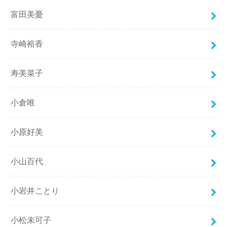
富田美憂
寺崎裕香
寿美菜子
小倉唯
小原好美
小山百代
小岩井ことり
小松未可子