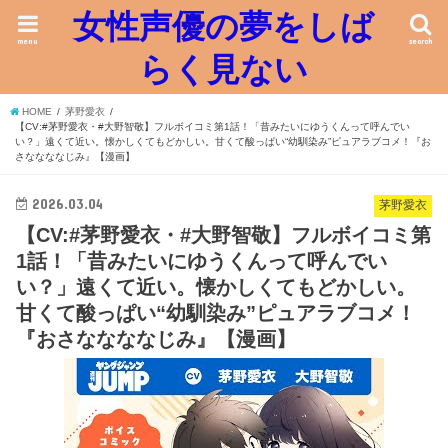
女性声優の夢をしば
menu
search
らく見ない
HOME
茅野愛衣
【CV:#茅野愛衣・#大野智敬】フルボイコミ第1話！「昔みたいにゆうくんって呼んでい
い？」遠くて近い。懐かしくてもどかしい。甘くて酸っぱい“幼馴染み”ピュアラブコメ！『お
さななななじみ』【漫画】
2026.03.04
茅野愛衣
【CV:#茅野愛衣・#大野智敬】フルボイコミ第
1話！「昔みたいにゆうくんって呼んでい
い？」遠くて近い。懐かしくてもどかしい。
甘くて酸っぱい“幼馴染み”ピュアラブコメ！
『おさななななじみ』【漫画】