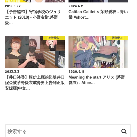
2019.8.27
2024.6.2
【予告編#3】寄宿学校のジュリ
Galileo Galilei × 茅野愛衣 - 青い
エット (2018) - 小野友樹,茅野
栞 #short…
愛…
茅野愛衣
茅野愛衣
2023.3.3
2020.9.11
【井口裕香】模仿上癮的盜版井口
Meaning the start アリス (茅野
妮亞被茅野愛衣威脅要上告到正版
愛衣) - Alice…
安妮亞(中文…