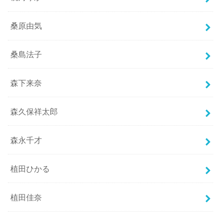
桑原由気
桑島法子
森下来奈
森久保祥太郎
森永千才
植田ひかる
植田佳奈