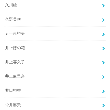
久川綾
久野美咲
五十嵐裕美
井上ほの花
井上喜久子
井上麻里奈
井口裕香
今井麻美