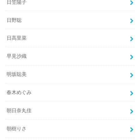
日笠陽子
日野聡
日高里菜
早見沙織
明坂聡美
春木めぐみ
朝日奈丸佳
朝樹りさ