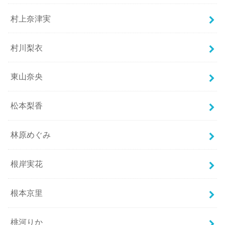
村上奈津実
村川梨衣
東山奈央
松本梨香
林原めぐみ
根岸実花
根本京里
桃河りか