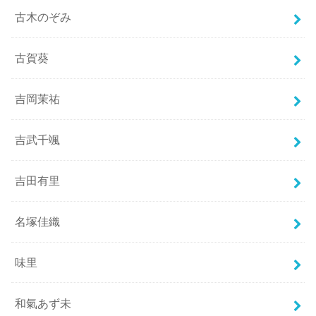
古木のぞみ
古賀葵
吉岡茉祐
吉武千颯
吉田有里
名塚佳織
味里
和氣あず未