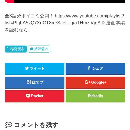
全3話分ボイコミ公開！ https://www.youtube.com/playlist?
list=PLjbA5zQ7XuGT8rreSJeL_giaTHmzjVjnA ▷漫画本編
を読むなら …
茅野愛衣
茅野愛衣
ツイート
シェア
はてブ
Google+
Pocket
feedly
コメントを残す