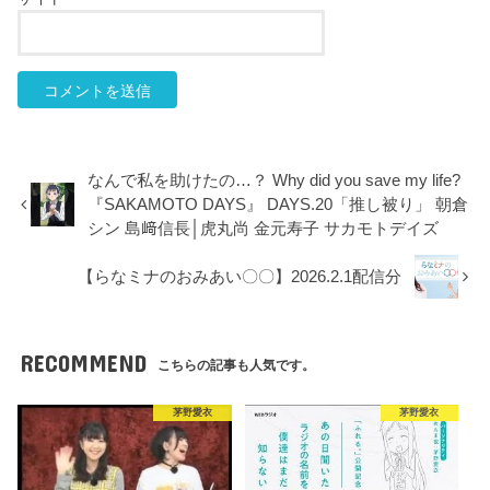
なんで私を助けたの…？ Why did you save my life?
『SAKAMOTO DAYS』 DAYS.20「推し被り」 朝倉
シン 島﨑信長│虎丸尚 金元寿子 サカモトデイズ
【らなミナのおみあい〇〇】2026.2.1配信分
RECOMMEND
こちらの記事も人気です。
茅野愛衣
茅野愛衣