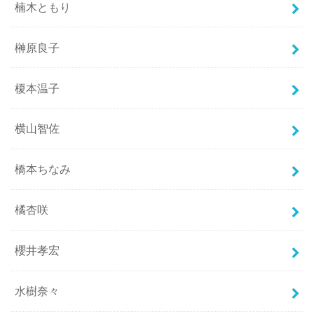
楠木ともり
榊原良子
榎本温子
横山智佐
橋本ちなみ
橘杏咲
櫻井孝宏
水樹奈々