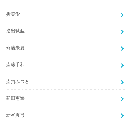
折笠愛
指出毬亜
斉藤朱夏
斎藤千和
斎賀みつき
新田恵海
新谷真弓