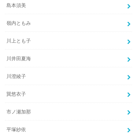
島本須美
嶺内ともみ
川上とも子
川井田夏海
川澄綾子
巽悠衣子
市ノ瀬加那
平塚紗依