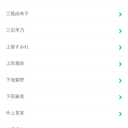
三瓶由布子
三石琴乃
上坂すみれ
上田麗奈
下地紫野
下田麻美
中上育実