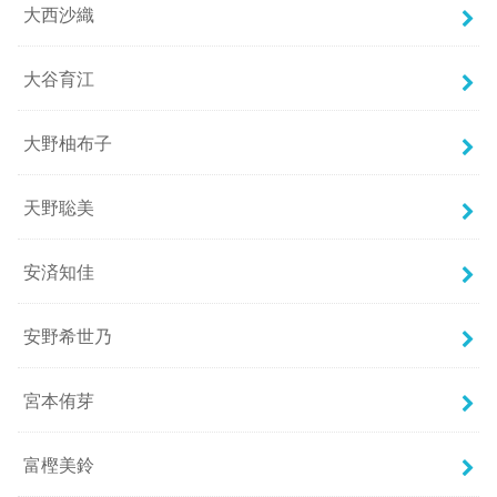
大西沙織
大谷育江
大野柚布子
天野聡美
安済知佳
安野希世乃
宮本侑芽
富樫美鈴