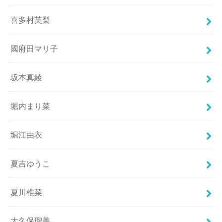
喜多村英梨
國府田マリ子
坂本真綾
堀内まり菜
堀江由衣
夏吉ゆうこ
夏川椎菜
大久保瑠美