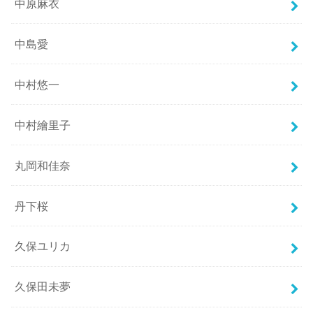
中原麻衣
中島愛
中村悠一
中村繪里子
丸岡和佳奈
丹下桜
久保ユリカ
久保田未夢