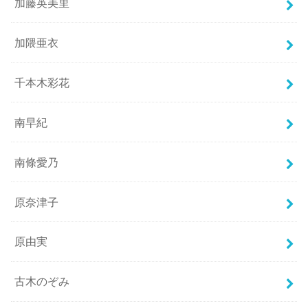
加藤英美里
加隈亜衣
千本木彩花
南早紀
南條愛乃
原奈津子
原由実
古木のぞみ