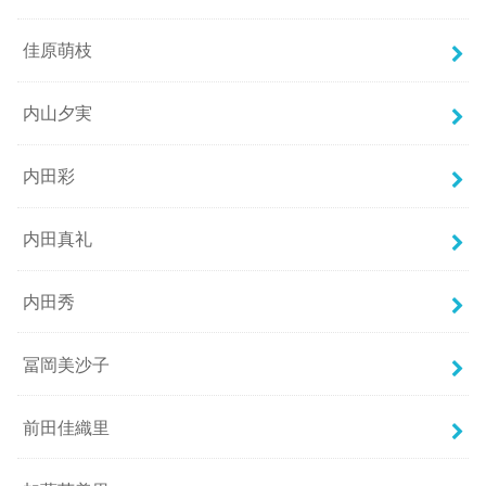
佳原萌枝
内山夕実
内田彩
内田真礼
内田秀
冨岡美沙子
前田佳織里