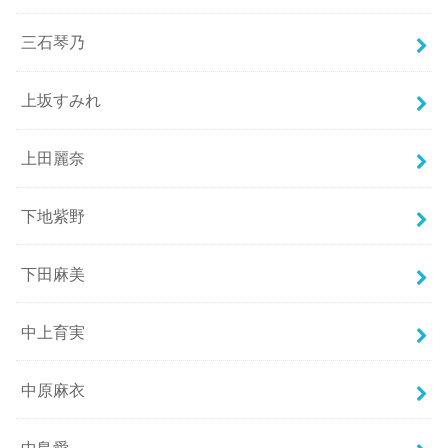
三石琴乃
上坂すみれ
上田麗奈
下地紫野
下田麻美
中上育実
中原麻衣
中島愛