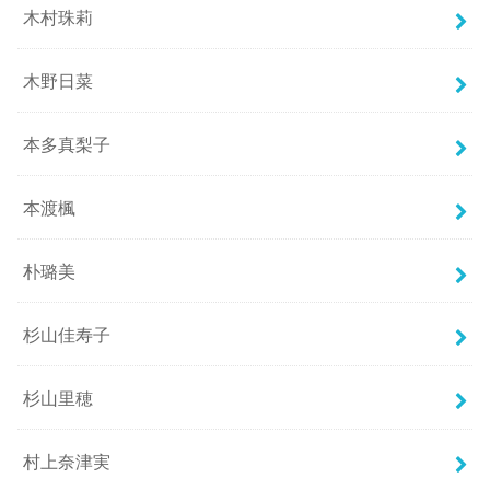
木村珠莉
木野日菜
本多真梨子
本渡楓
朴璐美
杉山佳寿子
杉山里穂
村上奈津実