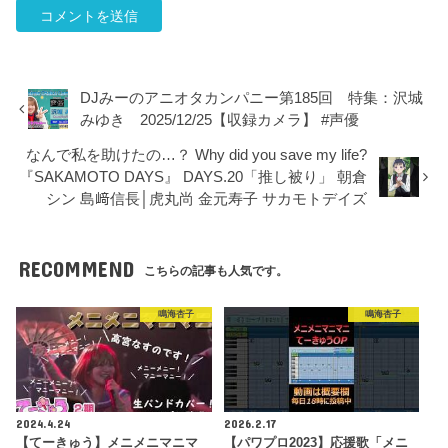
DJみーのアニオタカンパニー第185回 特集：沢城
みゆき 2025/12/25【収録カメラ】 #声優
なんで私を助けたの…？ Why did you save my life?
『SAKAMOTO DAYS』 DAYS.20「推し被り」 朝倉
シン 島﨑信長│虎丸尚 金元寿子 サカモトデイズ
RECOMMEND
こちらの記事も人気です。
鳴海杏子
鳴海杏子
2024.4.24
2026.2.17
【てーきゅう】メニメニマニマ
【パワプロ2023】応援歌「メニ