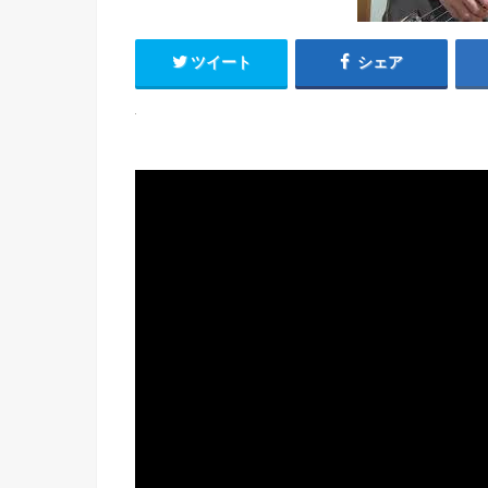
ツイート
シェア