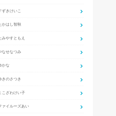
すずきけいこ
たかはし智秋
たみやすともえ
やなせなつみ
ゆかな
ゆきのさつき
よこざわけい子
ファイルーズあい