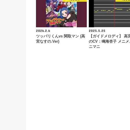
2026.2.6
2025.5.25
ツッパリくんvs 関取マン (高
【ガイドメロディ】 高
宮なすの.Ver)
のCV：鳴海杏子 メニメ
ニマニ