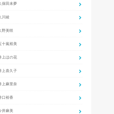
久保田未夢
久川綾
久野美咲
五十嵐裕美
井上ほの花
井上喜久子
井上麻里奈
井口裕香
今井麻美