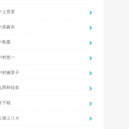
中上育実
中原麻衣
中島愛
中村悠一
中村繪里子
丸岡和佳奈
丹下桜
久保ユリカ