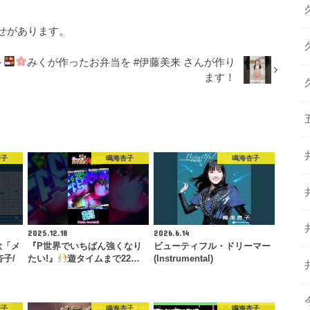
せがあります。
～
みくが作ったお弁当を #伊藤美来 さんが作り
ます！
杏子
鳴海杏子
鳴海杏子
2025.12.18
2026.6.14
歌「メ
『P世界でいちばん強くなり
ビューティフル・ドリーマー
子/
たい!』
遊タイムまで22…
(Instrumental)
杏子
鳴海杏子
鳴海杏子