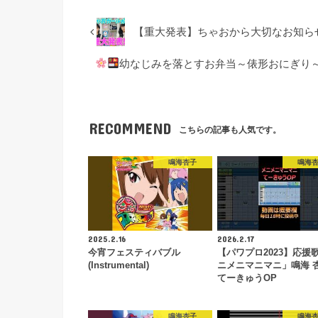
【重大発表】ちゃおから大切なお知ら
幼なじみを落とすお弁当～俵形おにぎり
RECOMMEND
こちらの記事も人気です。
鳴海杏子
鳴海
2025.2.16
2026.2.17
今宵フェスティバブル
【パワプロ2023】応援
(Instrumental)
ニメニマニマニ」鳴海 杏
てーきゅうOP
鳴海杏子
鳴海