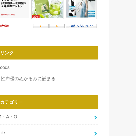
リンク
oods
男性声優のぬかるみに嵌まる
カテゴリー
M・A・O
ile