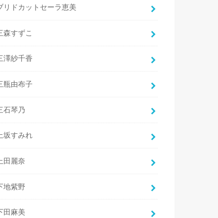
ブリドカットセーラ恵美
三森すずこ
三澤紗千香
三瓶由布子
三石琴乃
上坂すみれ
上田麗奈
下地紫野
下田麻美