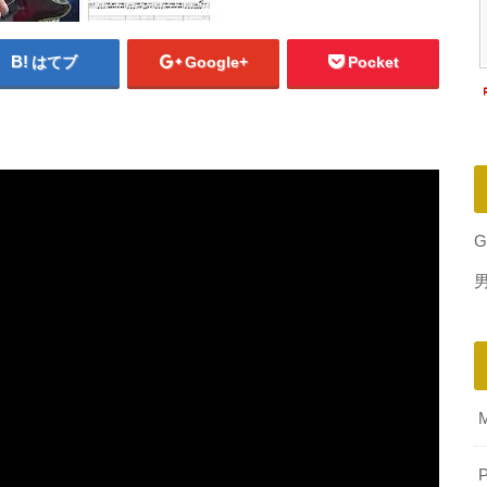
はてブ
Google+
Pocket
G
P