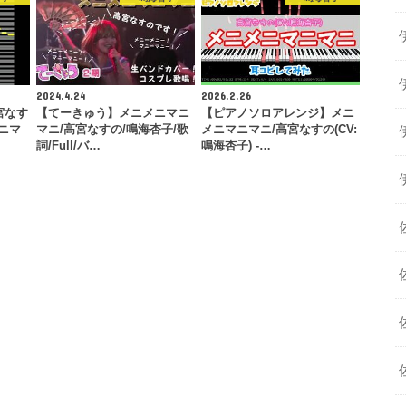
2024.4.24
2026.2.26
宮なす
【てーきゅう】メニメニマニ
【ピアノソロアレンジ】メニ
ニマ
マニ/高宮なすの/鳴海杏子/歌
メニマニマニ/高宮なすの(CV:
詞/Full/バ…
鳴海杏子) -…