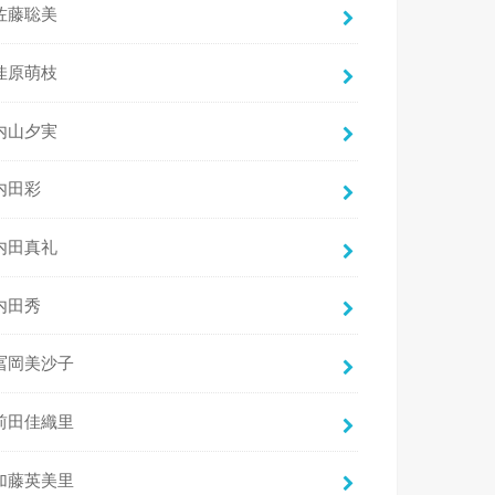
佐藤聡美
佳原萌枝
内山夕実
内田彩
内田真礼
内田秀
冨岡美沙子
前田佳織里
加藤英美里