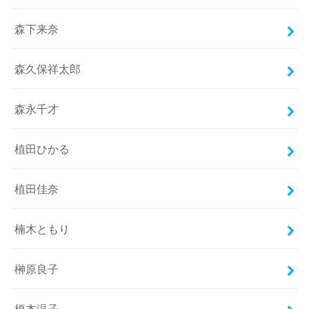
森下来奈
森久保祥太郎
森永千才
植田ひかる
植田佳奈
楠木ともり
榊原良子
榎本温子