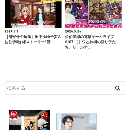
2024.8.3
2026.5.24
［鬼寄せの睡蓮］田中ゆゆ子(CV.
佐伯伊織の電撃ゲームライブ
佐伯伊織) 絆ストーリー1話
#163 【トワと神樹の祈り子た
ち、リトルナ…