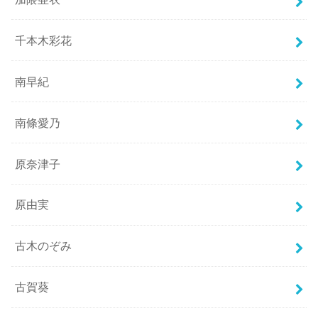
千本木彩花
南早紀
南條愛乃
原奈津子
原由実
古木のぞみ
古賀葵