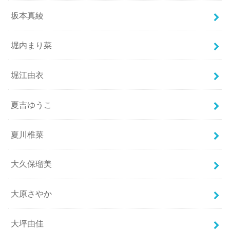
坂本真綾
堀内まり菜
堀江由衣
夏吉ゆうこ
夏川椎菜
大久保瑠美
大原さやか
大坪由佳