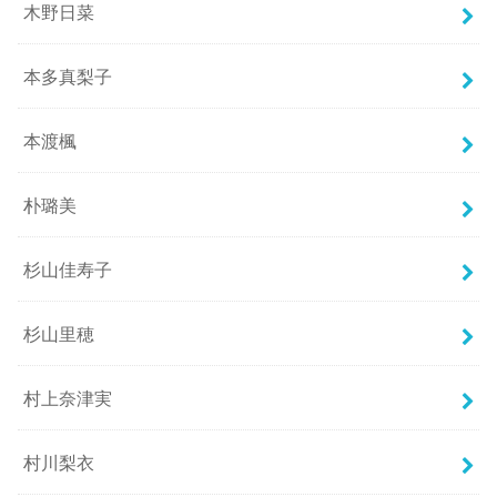
木野日菜
本多真梨子
本渡楓
朴璐美
杉山佳寿子
杉山里穂
村上奈津実
村川梨衣