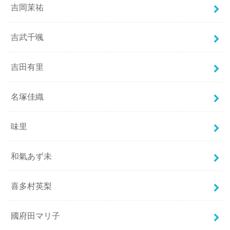
吉岡茉祐
吉武千颯
吉田有里
名塚佳織
味里
和氣あず未
喜多村英梨
國府田マリ子