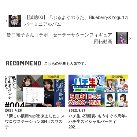
【試聴03】「ぶるよぐのうた」Blueberry&Yogurtカ
バーミニアルバム
皆口裕子さんコラボ セーラーサターンフィギュア
回転動画
RECOMMEND
こちらの記事も人気です。
佐伯伊織
佐伯伊織
2025.4.28
2022.9.27
「新しい慣用句が出来ました」ス
ハチ生 -23回表- もうすぐ５周年-
ワロウステーション004 #スワス
ハチ生スペシャルパーティ-
テ
202…