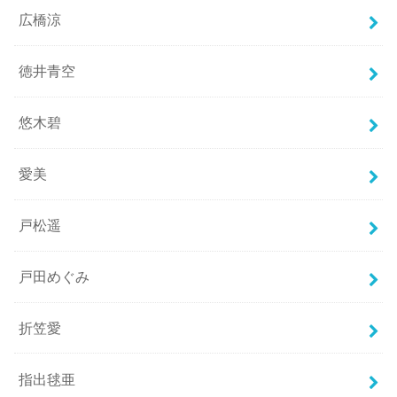
広橋涼
徳井青空
悠木碧
愛美
戸松遥
戸田めぐみ
折笠愛
指出毬亜