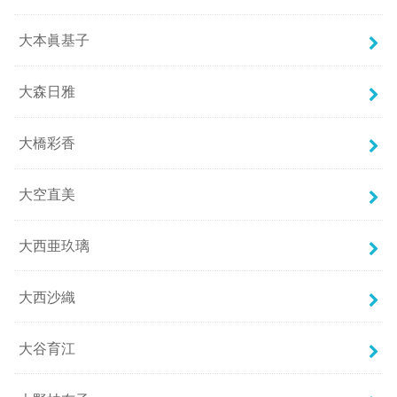
大本眞基子
大森日雅
大橋彩香
大空直美
大西亜玖璃
大西沙織
大谷育江