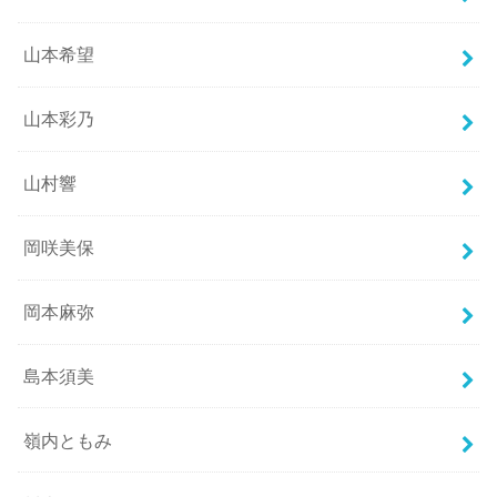
山本希望
山本彩乃
山村響
岡咲美保
岡本麻弥
島本須美
嶺内ともみ