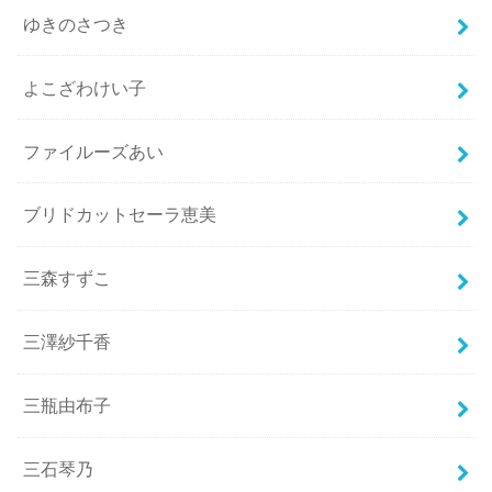
ゆきのさつき
よこざわけい子
ファイルーズあい
ブリドカットセーラ恵美
三森すずこ
三澤紗千香
三瓶由布子
三石琴乃