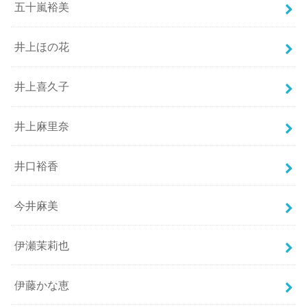
五十嵐裕美
井上ほの花
井上喜久子
井上麻里奈
井口裕香
今井麻美
伊瀬茉莉也
伊藤かな恵