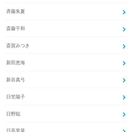
斉藤朱夏
斎藤千和
斎賀みつき
新田恵海
新谷真弓
日笠陽子
日野聡
日高里菜