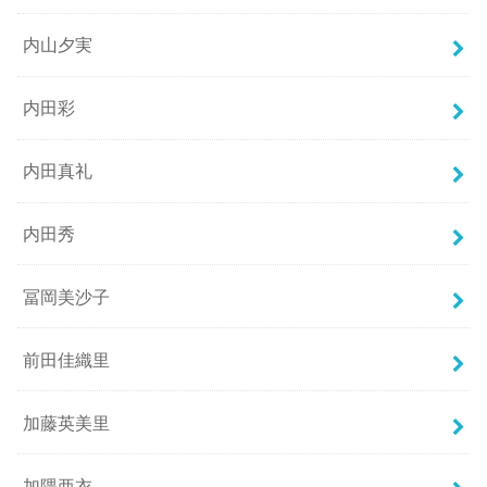
内山夕実
内田彩
内田真礼
内田秀
冨岡美沙子
前田佳織里
加藤英美里
加隈亜衣