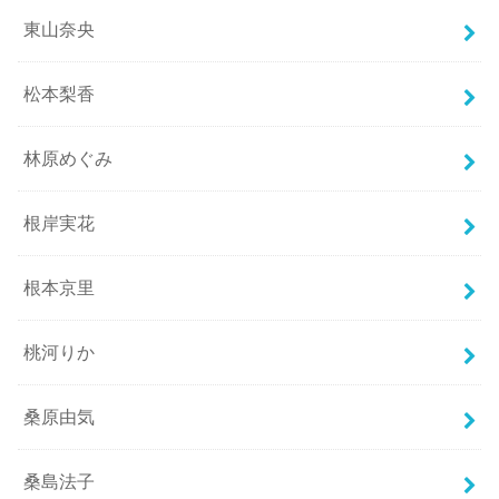
東山奈央
松本梨香
林原めぐみ
根岸実花
根本京里
桃河りか
桑原由気
桑島法子