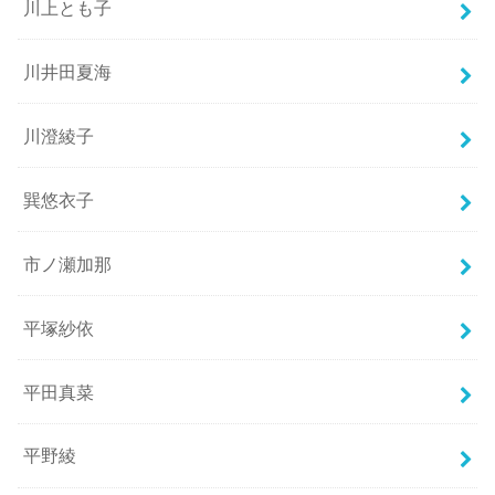
川上とも子
川井田夏海
川澄綾子
巽悠衣子
市ノ瀬加那
平塚紗依
平田真菜
平野綾