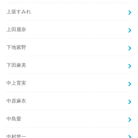
上坂すみれ
上田麗奈
下地紫野
下田麻美
中上育実
中原麻衣
中島愛
中村悠一