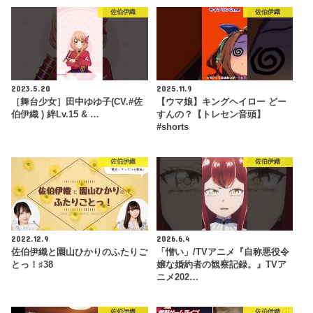
佐伯伊織
佐伯伊織
2023.5.20
2025.11.9
［舞台少女］田中ゆゆ子(CV.#佐
【ウマ娘】キングヘイロー どー
伯伊織 ) 絆Lv.15 & …
すんの？【トレセン音頭】
#shorts
佐伯伊織
佐伯伊織
2022.12.9
2026.6.4
佐伯伊織と園山ひかりのふたりご
「憎い」/TVアニメ『自称悪役令
とっ！♯38
嬢な婚約者の観察記録。』TVア
ニメ202…
佐伯伊織
佐伯伊織