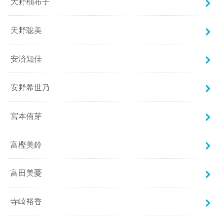
大野柚布子
天野聡美
安済知佳
安野希世乃
宮本侑芽
富樫美鈴
富田美憂
寺崎裕香