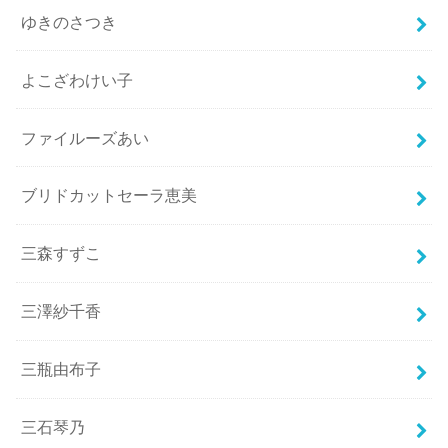
ゆきのさつき
よこざわけい子
ファイルーズあい
ブリドカットセーラ恵美
三森すずこ
三澤紗千香
三瓶由布子
三石琴乃