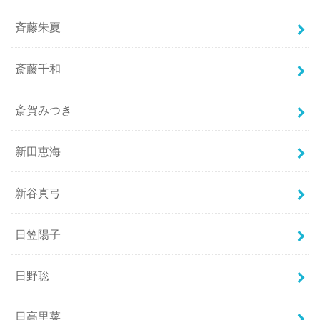
斉藤朱夏
斎藤千和
斎賀みつき
新田恵海
新谷真弓
日笠陽子
日野聡
日高里菜