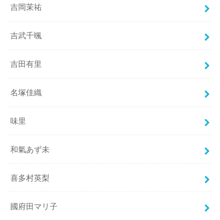
吉岡茉祐
吉武千颯
吉田有里
名塚佳織
味里
和氣あず未
喜多村英梨
國府田マリ子