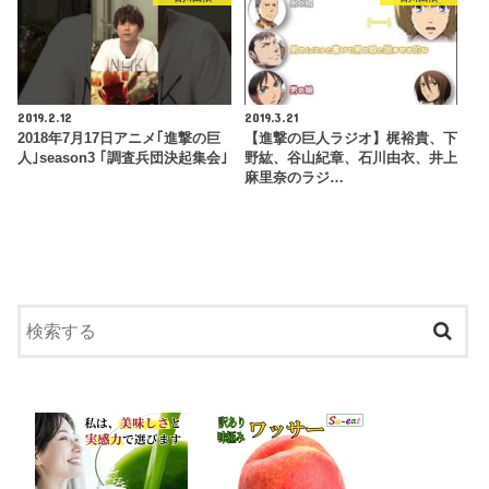
2019.2.12
2019.3.21
2018年7月17日アニメ｢進撃の巨
【進撃の巨人ラジオ】梶裕貴、下
人｣season3 ｢調査兵団決起集会｣
野紘、谷山紀章、石川由衣、井上
麻里奈のラジ…