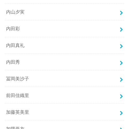
内山夕実
内田彩
内田真礼
内田秀
冨岡美沙子
前田佳織里
加藤英美里
加隈亜衣