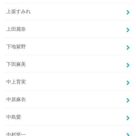
上坂すみれ
上田麗奈
下地紫野
下田麻美
中上育実
中原麻衣
中島愛
中村悠一