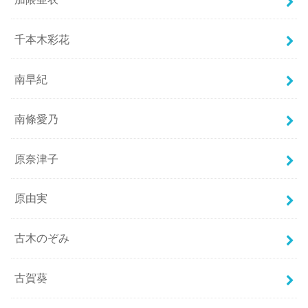
千本木彩花
南早紀
南條愛乃
原奈津子
原由実
古木のぞみ
古賀葵