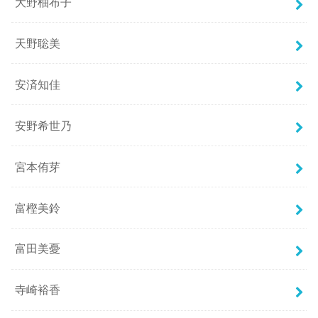
大野柚布子
天野聡美
安済知佳
安野希世乃
宮本侑芽
富樫美鈴
富田美憂
寺崎裕香