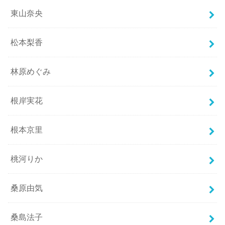
東山奈央
松本梨香
林原めぐみ
根岸実花
根本京里
桃河りか
桑原由気
桑島法子