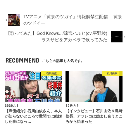
TVアニメ「黄泉のツガイ」情報解禁生配信 ―黄泉
のツドイ―
【歌ってみた】God Knows.../涼宮ハルヒ(cv.平野綾)
ラスサビをアカペラで歌ってみた
RECOMMEND
こちらの記事も人気です。
石川由依
石川由依
2020.1.2
2019.4.9
【声優紹介】石川由依さん、本人
【インタビュー】石川由依＆島﨑
が知らないところで世間では結婚
信長、アフレコは励まし合うとこ
した事になっ…
ろから始まった