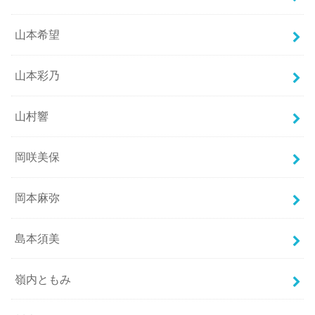
山本希望
山本彩乃
山村響
岡咲美保
岡本麻弥
島本須美
嶺内ともみ