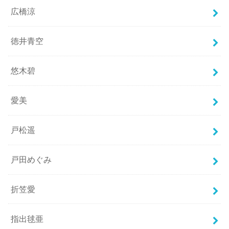
広橋涼
徳井青空
悠木碧
愛美
戸松遥
戸田めぐみ
折笠愛
指出毬亜