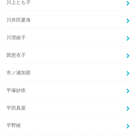
川上とも子
川井田夏海
川澄綾子
巽悠衣子
市ノ瀬加那
平塚紗依
平田真菜
平野綾