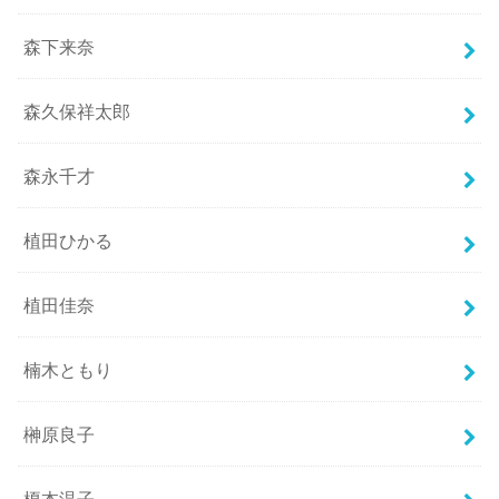
森下来奈
森久保祥太郎
森永千才
植田ひかる
植田佳奈
楠木ともり
榊原良子
榎本温子