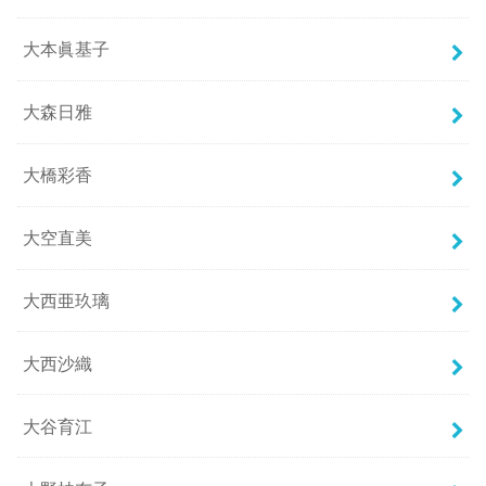
大本眞基子
大森日雅
大橋彩香
大空直美
大西亜玖璃
大西沙織
大谷育江