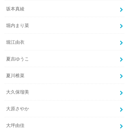
坂本真綾
堀内まり菜
堀江由衣
夏吉ゆうこ
夏川椎菜
大久保瑠美
大原さやか
大坪由佳