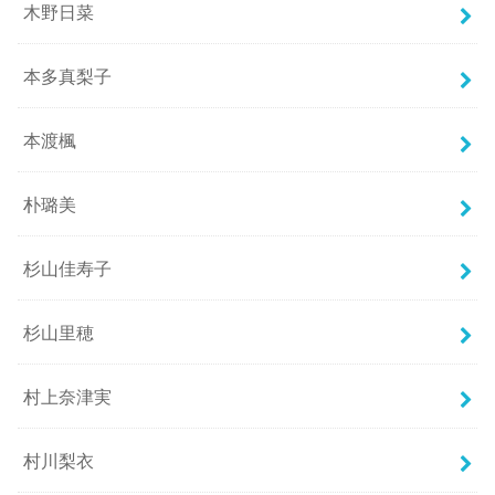
木野日菜
本多真梨子
本渡楓
朴璐美
杉山佳寿子
杉山里穂
村上奈津実
村川梨衣