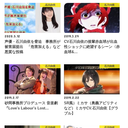
石川由依
石川由依
2020.5.12
2019.3.29
声優・石川由依を脅迫 事務所が
CV石川由依の後輩赤血球が出血
被害届提出 「危害加える」など
性ショックに絶望するシーン〈赤
悪質な投稿
血球&…
石川由依
石川由依
2019.2.17
2019.2.22
砂岡事務所プロデュース 音楽劇
SR風）ミカサ（奥義アビリティ
『Love's Labour's Lost…
など）ミカサCV.石川由依【グラ
ブル】
石川由依
石川由依