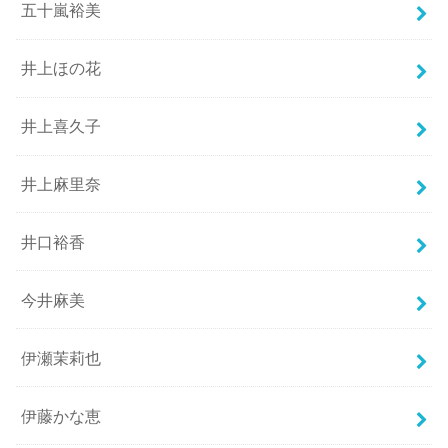
五十嵐裕美
井上ほの花
井上喜久子
井上麻里奈
井口裕香
今井麻美
伊瀬茉莉也
伊藤かな恵