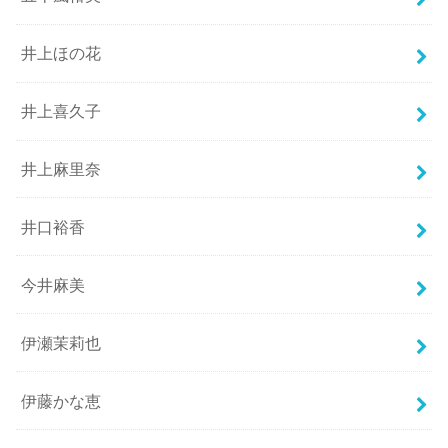
井上ほの花
井上喜久子
井上麻里奈
井口裕香
今井麻美
伊瀬茉莉也
伊藤かな恵