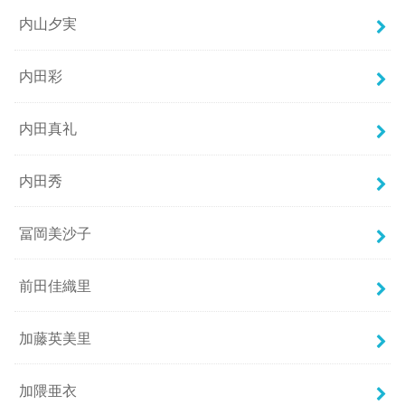
内山夕実
内田彩
内田真礼
内田秀
冨岡美沙子
前田佳織里
加藤英美里
加隈亜衣