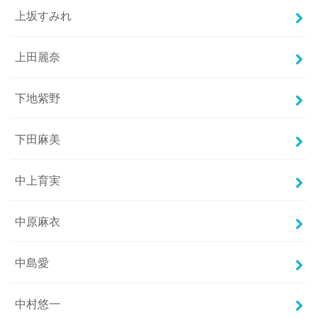
上坂すみれ
上田麗奈
下地紫野
下田麻美
中上育実
中原麻衣
中島愛
中村悠一