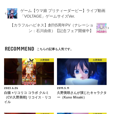
ゲーム【ウマ娘 プリティーダービー】ライブ動画
「VOLTAGE」ゲームサイズVer.
【カラフルハピネス】創刊5周年PV（ナレーショ
ン：石川由依）【記念フェア開催中】
RECOMMEND
こちらの記事も人気です。
久野美咲
久野美咲
2023.6.26
2019.5.11
白猫 ×リコリコ コラボ クルミ
久野美咲さんが演じたキャラクタ
（CV:久野美咲) リコイス・リコ
ー（Kuno Misaki）
イル