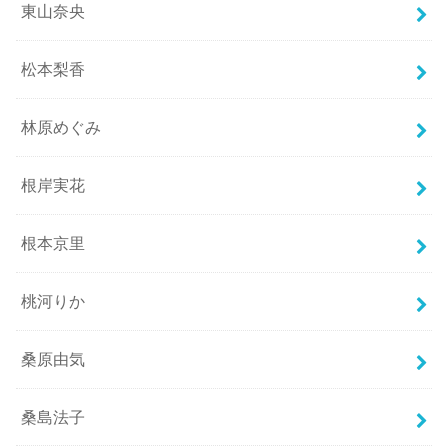
東山奈央
松本梨香
林原めぐみ
根岸実花
根本京里
桃河りか
桑原由気
桑島法子