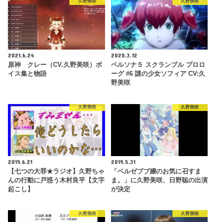
久野美咲
久野美咲
2021.6.24
2020.3.12
原神 クレー（CV.久野美咲）ボ
ペルソナ５ スクランブル プロロ
イス集と物語
ーグ #6 謎の少女ソフィア CV:久
野美咲
久野美咲
久野美咲
2019.6.21
2019.5.31
【七つの大罪★ラジオ】久野ちゃ
「ベルゼブブ嬢のお気に召すま
んの行動に戸惑う木村良平【文字
ま。」に久野美咲、日野聡の出演
起こし】
が決定
久野美咲
久野美咲