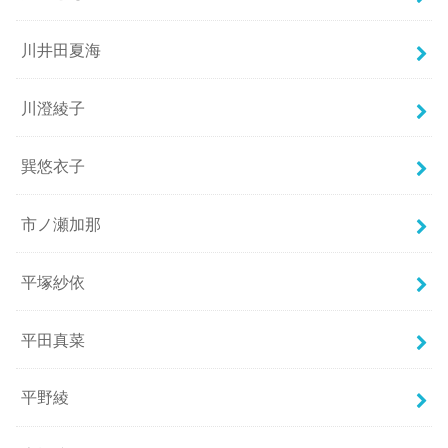
川井田夏海
川澄綾子
巽悠衣子
市ノ瀬加那
平塚紗依
平田真菜
平野綾