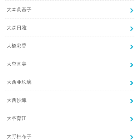
大本眞基子
大森日雅
大橋彩香
大空直美
大西亜玖璃
大西沙織
大谷育江
大野柚布子