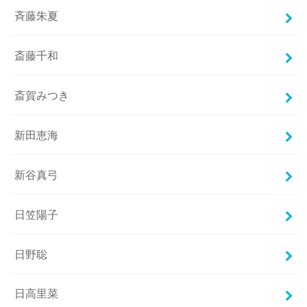
斉藤朱夏
斎藤千和
斎賀みつき
新田恵海
新谷真弓
日笠陽子
日野聡
日高里菜