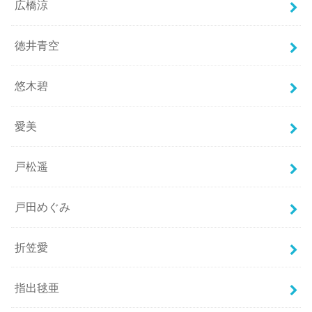
広橋涼
徳井青空
悠木碧
愛美
戸松遥
戸田めぐみ
折笠愛
指出毬亜