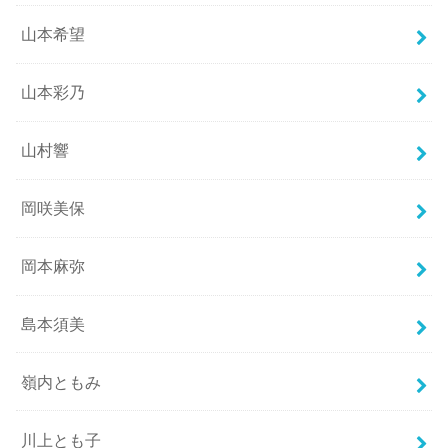
山本希望
山本彩乃
山村響
岡咲美保
岡本麻弥
島本須美
嶺内ともみ
川上とも子