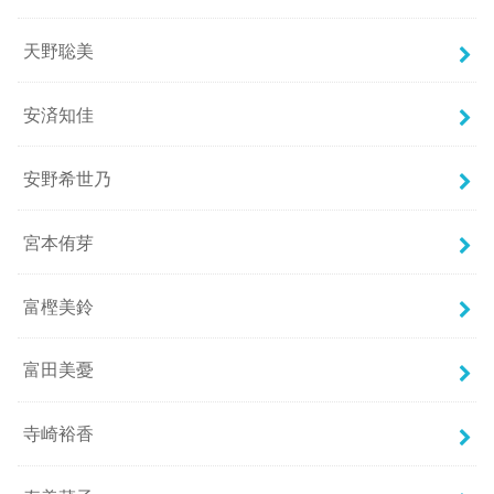
天野聡美
安済知佳
安野希世乃
宮本侑芽
富樫美鈴
富田美憂
寺崎裕香