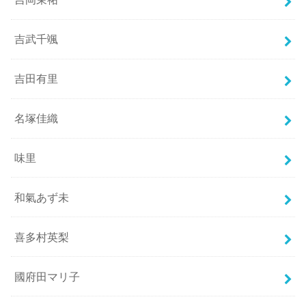
吉武千颯
吉田有里
名塚佳織
味里
和氣あず未
喜多村英梨
國府田マリ子