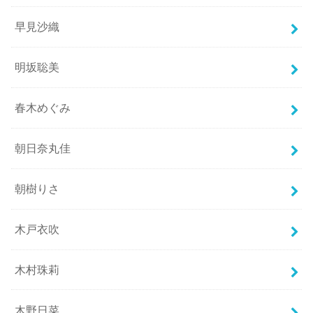
早見沙織
明坂聡美
春木めぐみ
朝日奈丸佳
朝樹りさ
木戸衣吹
木村珠莉
木野日菜