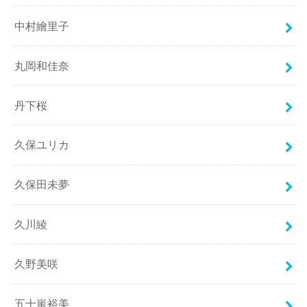
中村繪里子
丸岡和佳奈
丹下桜
久保ユリカ
久保田未夢
久川綾
久野美咲
五十嵐裕美