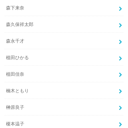
森下来奈
森久保祥太郎
森永千才
植田ひかる
植田佳奈
楠木ともり
榊原良子
榎本温子