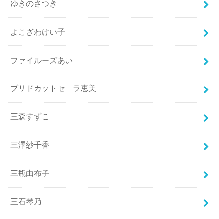
ゆきのさつき
よこざわけい子
ファイルーズあい
ブリドカットセーラ恵美
三森すずこ
三澤紗千香
三瓶由布子
三石琴乃