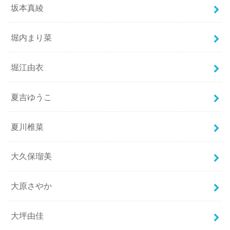
坂本真綾
堀内まり菜
堀江由衣
夏吉ゆうこ
夏川椎菜
大久保瑠美
大原さやか
大坪由佳