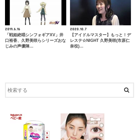
2019.6.16
2020.10.7
「戦姫絶唱シンフォギアXV」井
【アイドルマスター】もっと！デ
口裕香、久野美咲らシリーズおな
レステ☆NIGHT 久野美咲(市原仁
じみの声優陣…
奈役)…