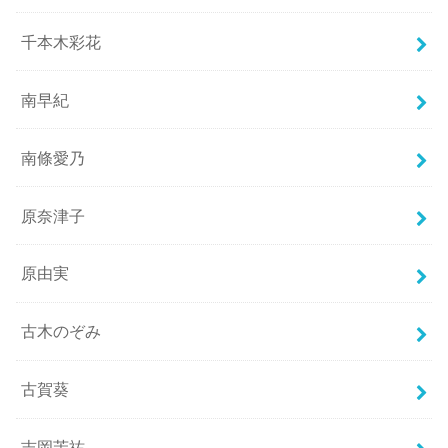
千本木彩花
南早紀
南條愛乃
原奈津子
原由実
古木のぞみ
古賀葵
吉岡茉祐