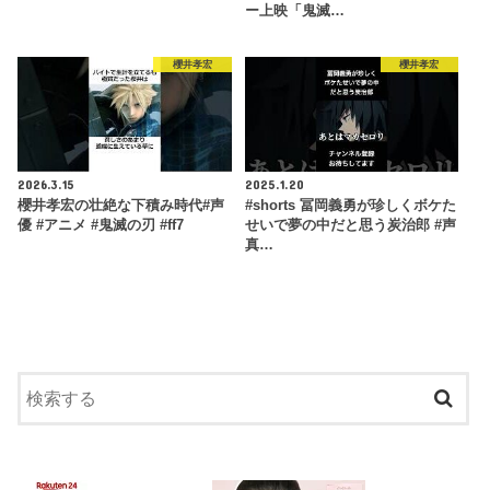
ー上映「鬼滅…
櫻井孝宏
櫻井孝宏
2026.3.15
2025.1.20
櫻井孝宏の壮絶な下積み時代#声
#shorts 冨岡義勇が珍しくボケた
優 #アニメ #鬼滅の刃 #ff7
せいで夢の中だと思う炭治郎 #声
真…