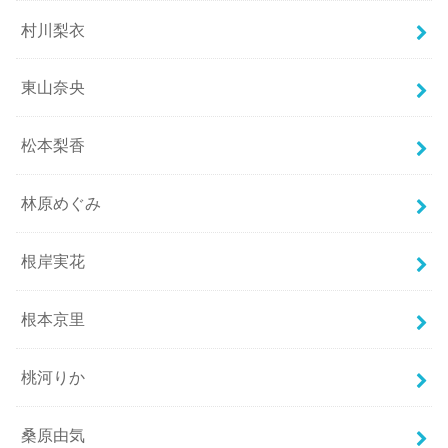
村川梨衣
東山奈央
松本梨香
林原めぐみ
根岸実花
根本京里
桃河りか
桑原由気