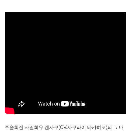
주술회전 사멸회유 켄자쿠(CV.사쿠라이 타카히로)의 그 대