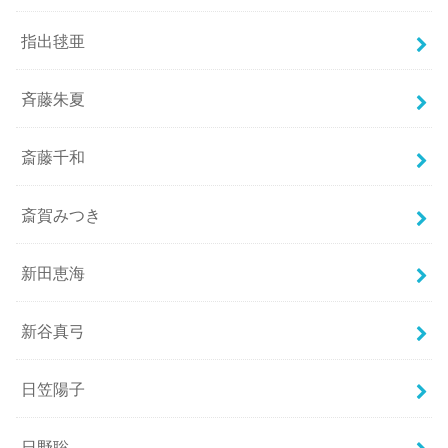
指出毬亜
斉藤朱夏
斎藤千和
斎賀みつき
新田恵海
新谷真弓
日笠陽子
日野聡