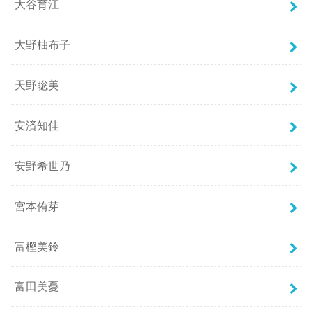
大谷育江
大野柚布子
天野聡美
安済知佳
安野希世乃
宮本侑芽
富樫美鈴
富田美憂