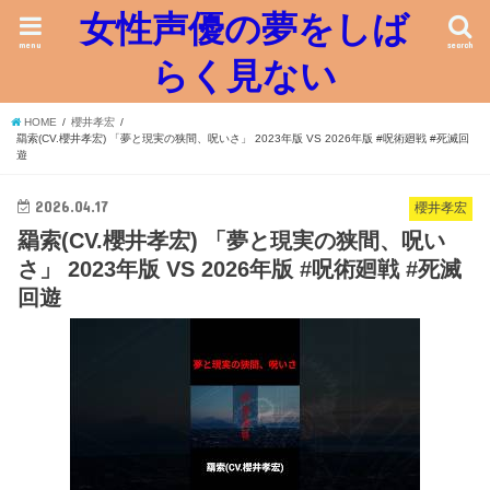
女性声優の夢をしば
menu
search
らく見ない
HOME
櫻井孝宏
羂索(CV.櫻井孝宏) 「夢と現実の狭間、呪いさ」 2023年版 VS 2026年版 #呪術廻戦 #死滅回
遊
2026.04.17
櫻井孝宏
羂索(CV.櫻井孝宏) 「夢と現実の狭間、呪い
さ」 2023年版 VS 2026年版 #呪術廻戦 #死滅
回遊