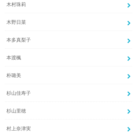
木村珠莉
木野日菜
本多真梨子
本渡楓
朴璐美
杉山佳寿子
杉山里穂
村上奈津実