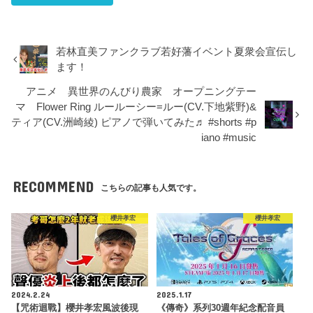
若林直美ファンクラブ若好藩イベント夏衆会宣伝し
ます！
アニメ 異世界のんびり農家 オープニングテー
マ Flower Ring ルールーシー=ルー(CV.下地紫野)&
ティア(CV.洲崎綾) ピアノで弾いてみた♬ #shorts #p
iano #music
RECOMMEND
こちらの記事も人気です。
櫻井孝宏
櫻井孝宏
2024.2.24
2025.1.17
【咒術迴戰】櫻井孝宏風波後現
《傳奇》系列30週年紀念配音員