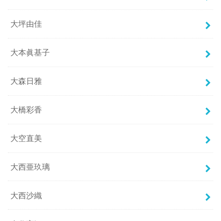
大坪由佳
大本眞基子
大森日雅
大橋彩香
大空直美
大西亜玖璃
大西沙織