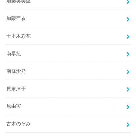
加藤英美里
加隈亜衣
千本木彩花
南早紀
南條愛乃
原奈津子
原由実
古木のぞみ