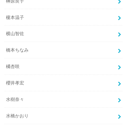
榊原良子
榎本温子
横山智佐
橋本ちなみ
橘杏咲
櫻井孝宏
水樹奈々
水橋かおり