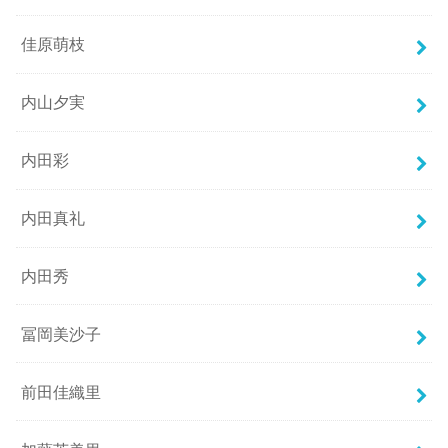
佳原萌枝
内山夕実
内田彩
内田真礼
内田秀
冨岡美沙子
前田佳織里