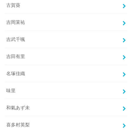
古賀葵
吉岡茉祐
吉武千颯
吉田有里
名塚佳織
味里
和氣あず未
喜多村英梨