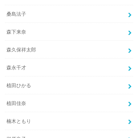
桑島法子
森下来奈
森久保祥太郎
森永千才
植田ひかる
植田佳奈
楠木ともり