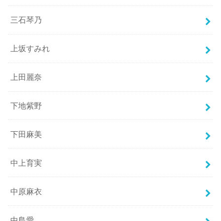
三石琴乃
上坂すみれ
上田麗奈
下地紫野
下田麻美
中上育実
中原麻衣
中島愛