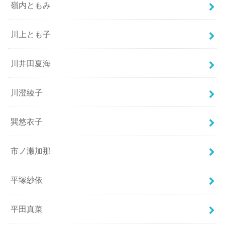
嶺内ともみ
川上とも子
川井田夏海
川澄綾子
巽悠衣子
市ノ瀬加那
平塚紗依
平田真菜