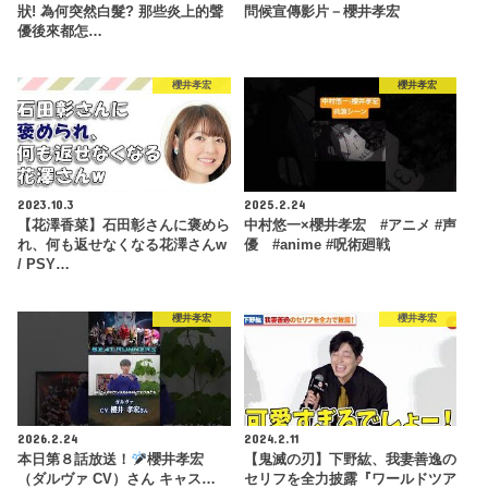
狀! 為何突然白髮? 那些炎上的聲
問候宣傳影片－櫻井孝宏
優後來都怎…
櫻井孝宏
櫻井孝宏
2023.10.3
2025.2.24
【花澤香菜】石田彰さんに褒めら
中村悠一×櫻井孝宏 #アニメ #声
れ、何も返せなくなる花澤さんw
優 #anime #呪術廻戦
/ PSY…
櫻井孝宏
櫻井孝宏
2026.2.24
2024.2.11
本日第８話放送！
櫻井孝宏
【鬼滅の刃】下野紘、我妻善逸の
（ダルヴァ CV）さん キャス…
セリフを全力披露『ワールドツア