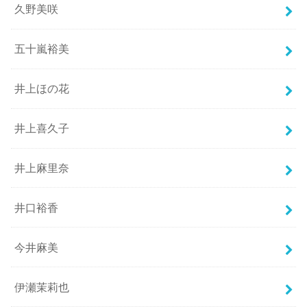
久野美咲
五十嵐裕美
井上ほの花
井上喜久子
井上麻里奈
井口裕香
今井麻美
伊瀬茉莉也