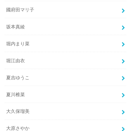
國府田マリ子
坂本真綾
堀内まり菜
堀江由衣
夏吉ゆうこ
夏川椎菜
大久保瑠美
大原さやか