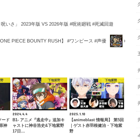
いさ」 2023年版 VS 2026年版 #呪術廻戦 #死滅回遊
 PIECE BOUNTY RUSH】 #ワンピース #声優
紫野
下地紫野
下地紫野
2024.4.4
2025.1.10
ソード
B1- アニメ『逃走中』追加キ
【animeblast 情報局】 第5回
#原神
ャストに神谷浩史&下地紫野
｜ゲスト赤羽根健治・下地紫
17日…
野