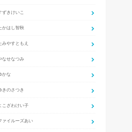
すずきけいこ
たかはし智秋
たみやすともえ
やなせなつみ
ゆかな
ゆきのさつき
よこざわけい子
ファイルーズあい