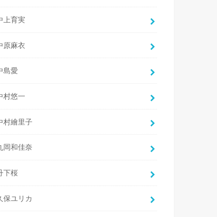
中上育実
中原麻衣
中島愛
中村悠一
中村繪里子
丸岡和佳奈
丹下桜
久保ユリカ