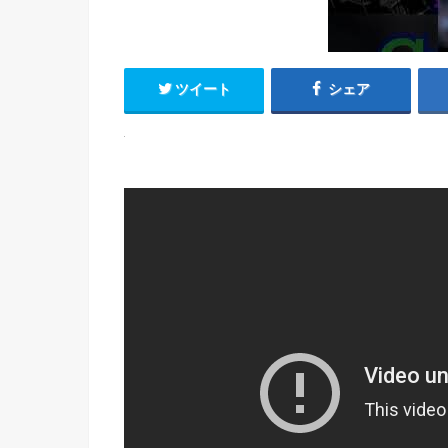
ツイート
シェア