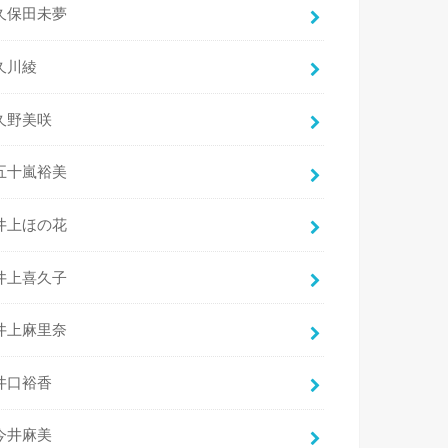
久保田未夢
久川綾
久野美咲
五十嵐裕美
井上ほの花
井上喜久子
井上麻里奈
井口裕香
今井麻美