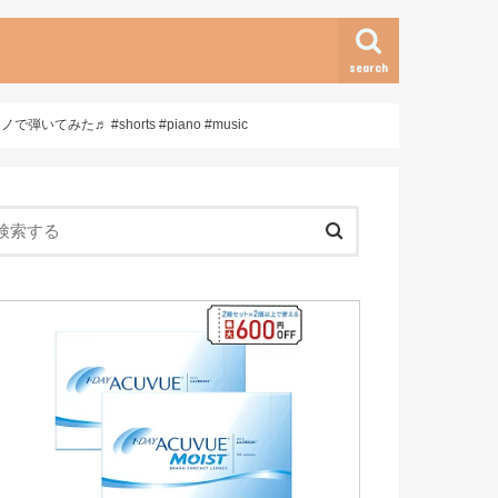
search
みた♬ #shorts #piano #music