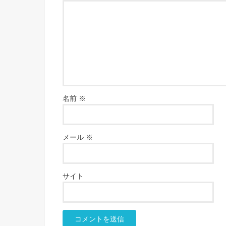
名前
※
メール
※
サイト