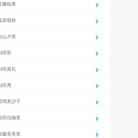
佐藤聡美
佳原萌枝
内山夕実
内田彩
内田真礼
内田秀
冨岡美沙子
前田佳織里
加藤英美里