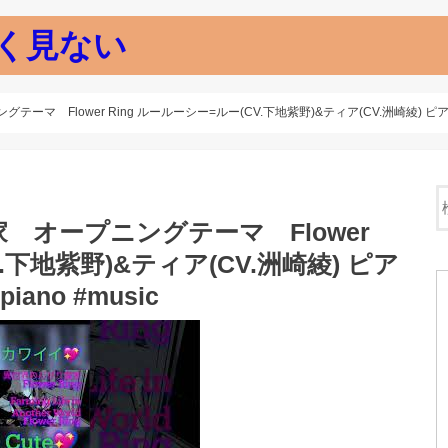
く見ない
Flower Ring ルールーシー=ルー(CV.下地紫野)&ティア(CV.洲崎綾) ピアノで弾いて
オープニングテーマ Flower
.下地紫野)&ティア(CV.洲崎綾) ピア
ano #music