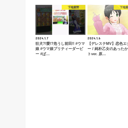
下地紫野
下地
2024.1.7
2024.1.6
狂犬?!愛!?危うし前田!! #ウマ
【デレステMV】恋色エ
娘 #ウマ娘プリティーダービ
ー / 純朴乙女のあった
ー #ぱ…
トver. 原…