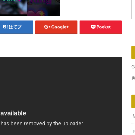
はてブ
Google+
Pocket
G
P