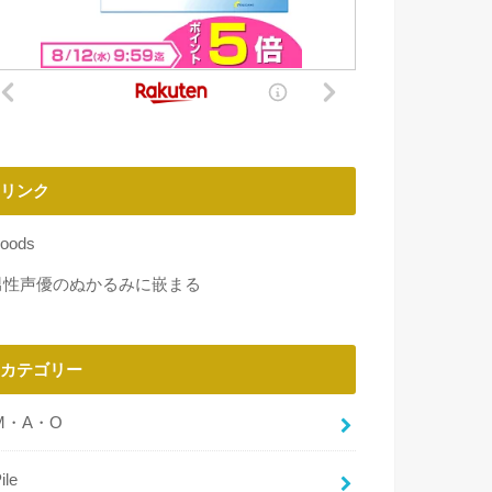
リンク
oods
男性声優のぬかるみに嵌まる
カテゴリー
M・A・O
ile