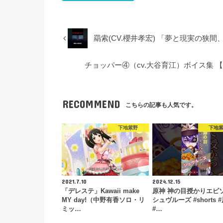
羂索(CV.櫻井孝宏) 「夢と現実の狭間、呪
チョッパー④（cv.大谷育江）ボイス集 【ONE
RECOMMEND
こちらの記事も人気です。
下地紫野
下地
2021.7.10
2024.12.15
「デレステ」Kawaii make
原神 神の目授かりエピ
MY day!（中野有香ソロ・リ
シュヴルーズ #shorts 
ミッ…
#…