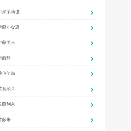
伊瀬茉莉也
伊藤かな恵
伊藤美来
伊藤静
佐伯伊織
佐倉綾音
佐藤利奈
佐藤朱