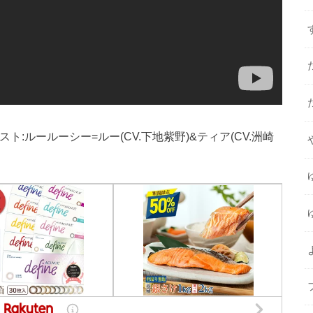
ティスト:ルールーシー=ルー(CV.下地紫野)&ティア(CV.洲崎