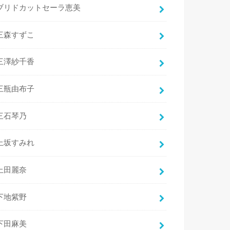
ブリドカットセーラ恵美
三森すずこ
三澤紗千香
三瓶由布子
三石琴乃
上坂すみれ
上田麗奈
下地紫野
下田麻美