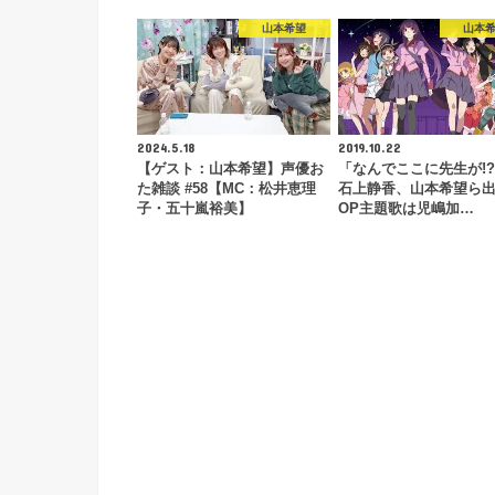
山本希望
山本
2024.5.18
2019.10.22
【ゲスト：山本希望】声優お
「なんでここに先生が!
た雑談 #58【MC：松井恵理
石上静香、山本希望ら
子・五十嵐裕美】
OP主題歌は児嶋加…