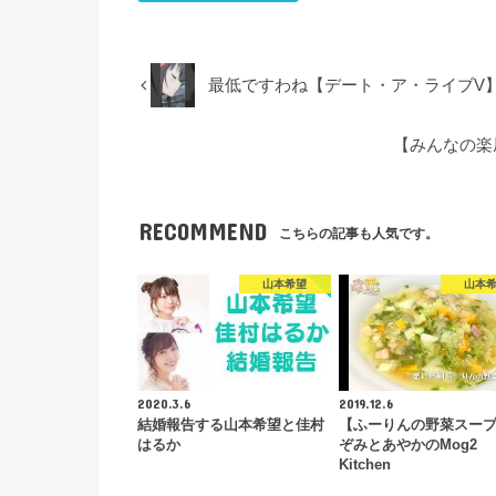
最低ですわね【デート・ア・ライブV
【みんなの楽
RECOMMEND
こちらの記事も人気です。
山本希望
山本
2020.3.6
2019.12.6
結婚報告する山本希望と佳村
【ふーりんの野菜スー
はるか
ぞみとあやかのMog2
Kitchen