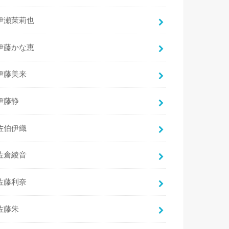
伊瀬茉莉也
伊藤かな恵
伊藤美来
伊藤静
佐伯伊織
佐倉綾音
佐藤利奈
佐藤朱