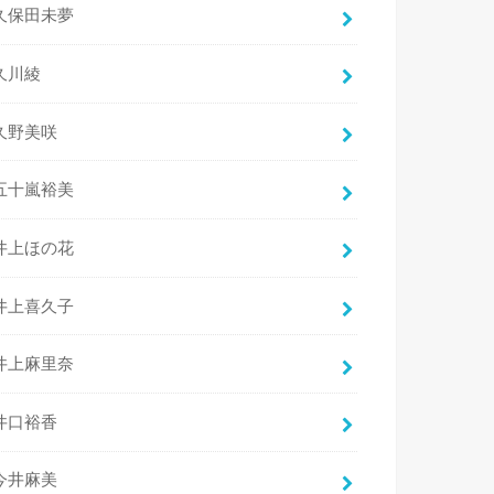
久保田未夢
久川綾
久野美咲
五十嵐裕美
井上ほの花
井上喜久子
井上麻里奈
井口裕香
今井麻美