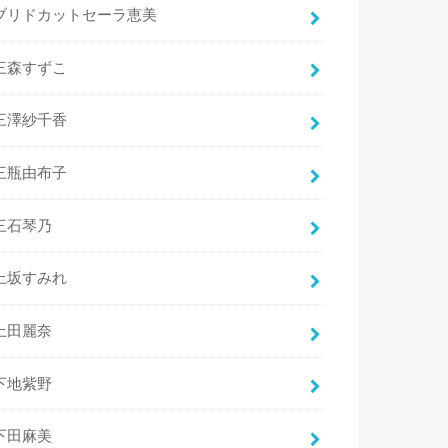
ブリドカットセーラ恵美
三森すずこ
三澤紗千香
三瓶由布子
三石琴乃
上坂すみれ
上田麗奈
下地紫野
下田麻美