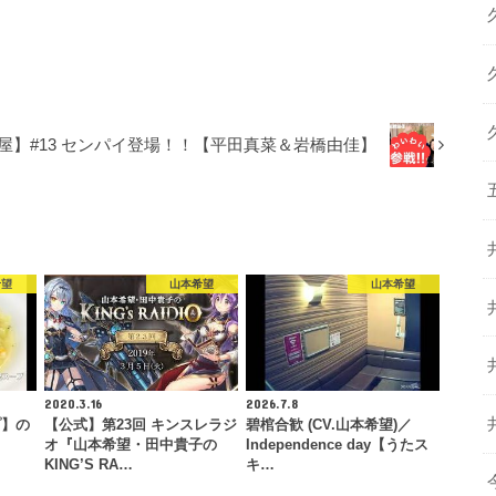
】
屋】#13 センパイ登場！！【平田真菜＆岩橋由佳】
希望
山本希望
山本希望
2020.3.16
2026.7.8
プ】の
【公式】第23回 キンスレラジ
碧棺合歓 (CV.山本希望)／
オ『山本希望・田中貴子の
Independence day【うたス
KING’S RA…
キ…