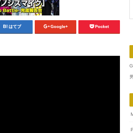
はてブ
Google+
Pocket
G
P