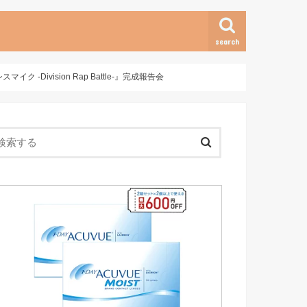
search
vision Rap Battle-』完成報告会