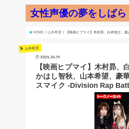
女性声優の夢をしばら
HOME
山本希望
【映画ヒプマイ】木村昴、白井悠介、葉山翔太
山本希望
2026.04.19
【映画ヒプマイ】木村昴、
かはし智秋、山本希望、豪
スマイク -Division Rap B