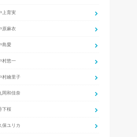
中上育実
中原麻衣
中島愛
中村悠一
中村繪里子
丸岡和佳奈
丹下桜
久保ユリカ