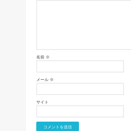
名前
※
メール
※
サイト