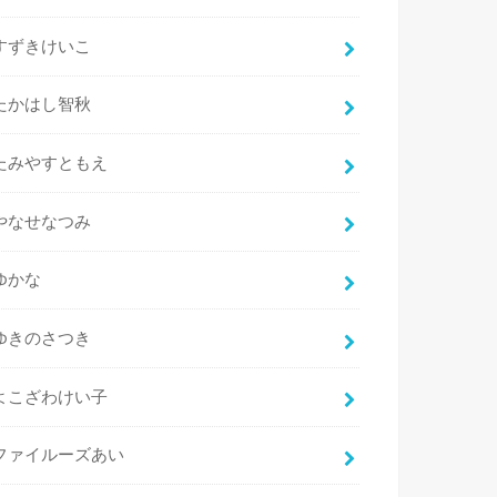
すずきけいこ
たかはし智秋
たみやすともえ
やなせなつみ
ゆかな
ゆきのさつき
よこざわけい子
ファイルーズあい