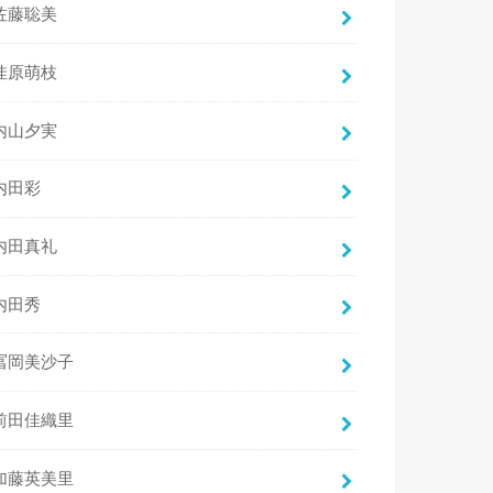
佐藤聡美
佳原萌枝
内山夕実
内田彩
内田真礼
内田秀
冨岡美沙子
前田佳織里
加藤英美里