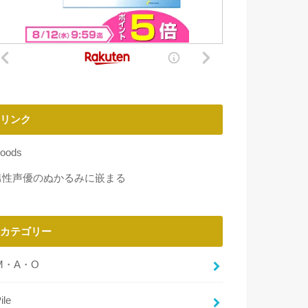
リンク
oods
男性声優のぬかるみに嵌まる
カテゴリー
M・A・O
ile