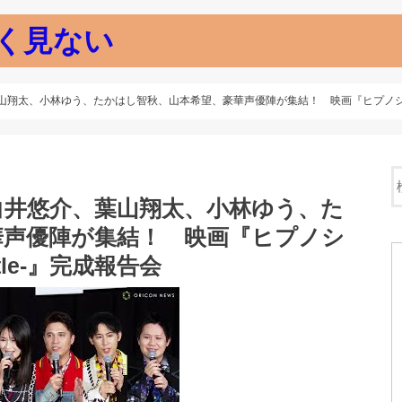
く見ない
、小林ゆう、たかはし智秋、山本希望、豪華声優陣が集結！ 映画『ヒプノシスマイク -Di
白井悠介、葉山翔太、小林ゆう、た
華声優陣が集結！ 映画『ヒプノシ
attle-』完成報告会