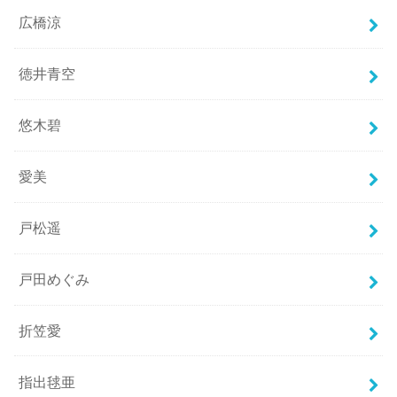
広橋涼
徳井青空
悠木碧
愛美
戸松遥
戸田めぐみ
折笠愛
指出毬亜