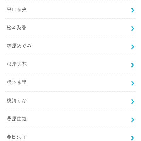
東山奈央
松本梨香
林原めぐみ
根岸実花
根本京里
桃河りか
桑原由気
桑島法子