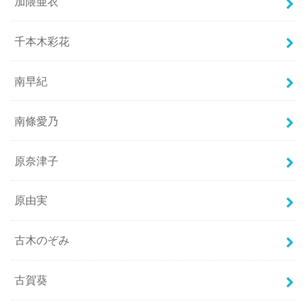
加隈亜衣
千本木彩花
南早紀
南條愛乃
原奈津子
原由実
古木のぞみ
古賀葵