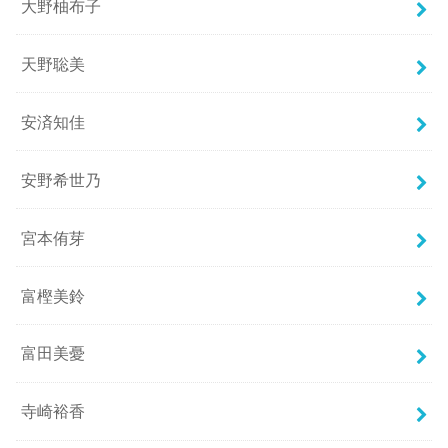
大野柚布子
天野聡美
安済知佳
安野希世乃
宮本侑芽
富樫美鈴
富田美憂
寺崎裕香