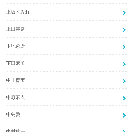
上坂すみれ
上田麗奈
下地紫野
下田麻美
中上育実
中原麻衣
中島愛
中村悠一