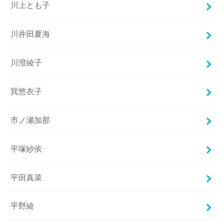
川上とも子
川井田夏海
川澄綾子
巽悠衣子
市ノ瀬加那
平塚紗依
平田真菜
平野綾