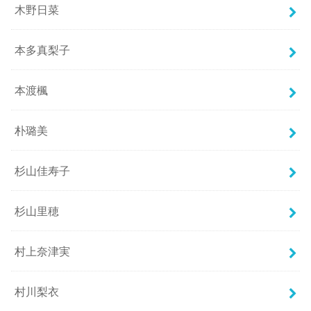
木野日菜
本多真梨子
本渡楓
朴璐美
杉山佳寿子
杉山里穂
村上奈津実
村川梨衣