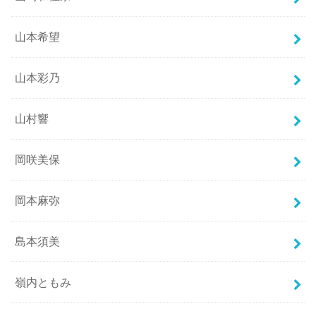
山本希望
山本彩乃
山村響
岡咲美保
岡本麻弥
島本須美
嶺内ともみ