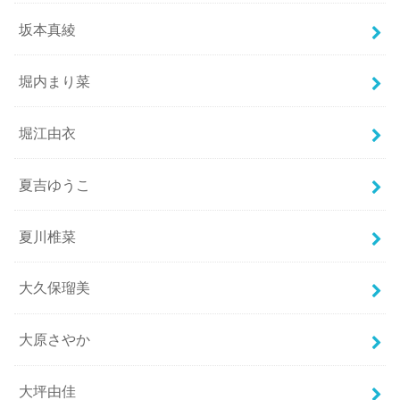
坂本真綾
堀内まり菜
堀江由衣
夏吉ゆうこ
夏川椎菜
大久保瑠美
大原さやか
大坪由佳