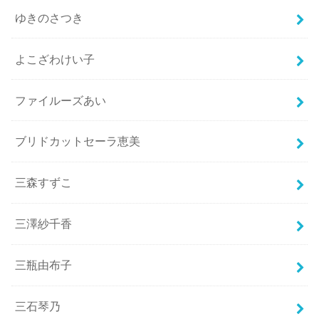
ゆきのさつき
よこざわけい子
ファイルーズあい
ブリドカットセーラ恵美
三森すずこ
三澤紗千香
三瓶由布子
三石琴乃