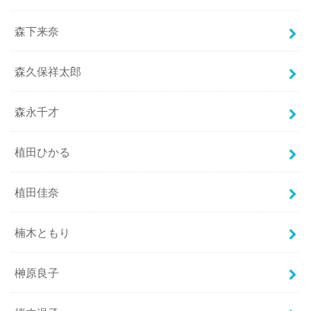
森下来奈
森久保祥太郎
森永千才
植田ひかる
植田佳奈
楠木ともり
榊原良子