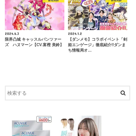
富樫美鈴
富樫美鈴
2024.6.3
2024.1.2
限界凸城 キャッスルパンツァー
【ダンメモ】コラボイベント「剣
ズ ハヌマーン【CV.富樫 美鈴】
姫エンゲージ」徹底紹介!!ダンま
ち情報局オ…