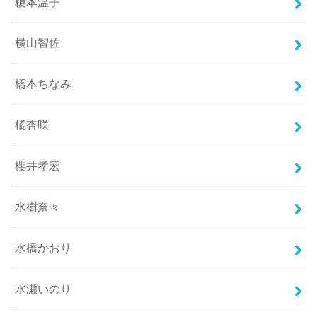
榎本温子
横山智佐
橋本ちなみ
橘杏咲
櫻井孝宏
水樹奈々
水橋かおり
水瀬いのり