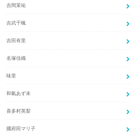
吉岡茉祐
吉武千颯
吉田有里
名塚佳織
味里
和氣あず未
喜多村英梨
國府田マリ子