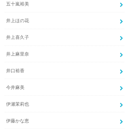
五十嵐裕美
井上ほの花
井上喜久子
井上麻里奈
井口裕香
今井麻美
伊瀬茉莉也
伊藤かな恵