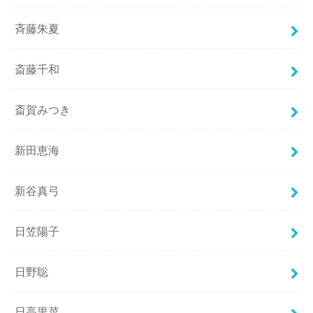
斉藤朱夏
斎藤千和
斎賀みつき
新田恵海
新谷真弓
日笠陽子
日野聡
日高里菜