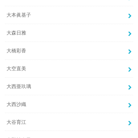
大本眞基子
大森日雅
大橋彩香
大空直美
大西亜玖璃
大西沙織
大谷育江