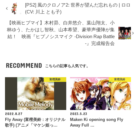
[PS2] 風のクロノア2: 世界が望んだ忘れもの | ロロ
(CV: 川上 とも子)
【映画ヒプマイ】木村昴、白井悠介、葉山翔太、小
林ゆう、たかはし智秋、山本希望、豪華声優陣が集
結！ 映画『ヒプノシスマイク -Division Rap Battle
-』完成報告会
RECOMMEND
こちらの記事も人気です。
富樫美鈴
富樫美鈴
2022.8.27
2023.5.23
Fly Away (富樫美鈴 : オリジナル
Maken Ki opening song Fly
歌手) (アニメ「マケン姫っ…
Away Full …