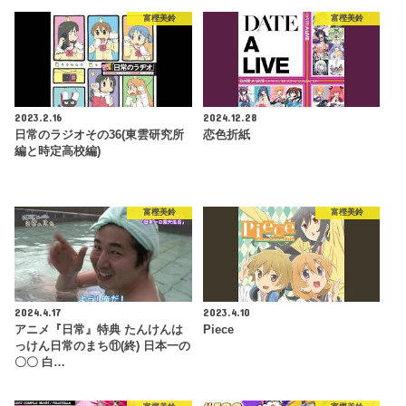
富樫美鈴
富樫美鈴
2023.2.16
2024.12.28
日常のラジオその36(東雲研究所
恋色折紙
編と時定高校編)
富樫美鈴
富樫美鈴
2024.4.17
2023.4.10
アニメ『日常』特典 たんけんは
Piece
っけん日常のまち⑪(終) 日本一の
〇〇 白…