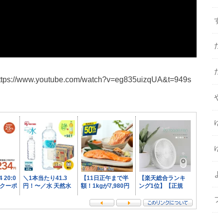
www.youtube.com/watch?v=eg835uizqUA&t=949s