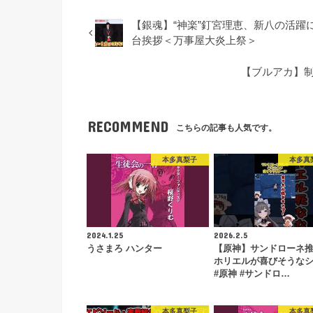
【銀魂】“神楽”釘宮理恵、新八の活躍
台挨拶＜万事屋⼤炎上祭＞
【ブルアカ】制
RECOMMEND
こちらの記事も人気です。
本多真梨子
本多真
2024.1.25
2026.2.5
うさまろ ハンター
【原神】サンドローネ
ホリエルが喜びそうな
#原神 #サンドロ…
本多真梨子
本多真