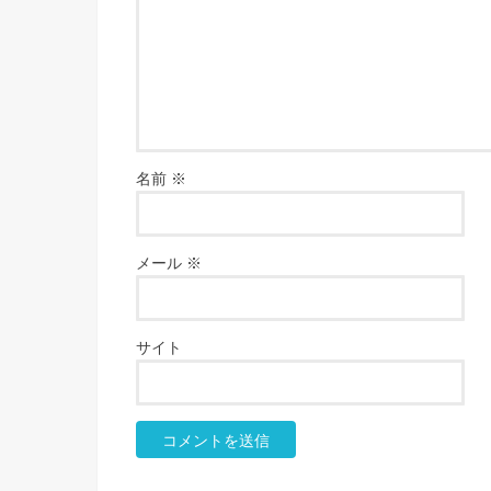
名前
※
メール
※
サイト