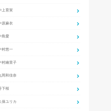
中上育実
中原麻衣
中島愛
中村悠一
中村繪里子
丸岡和佳奈
丹下桜
久保ユリカ