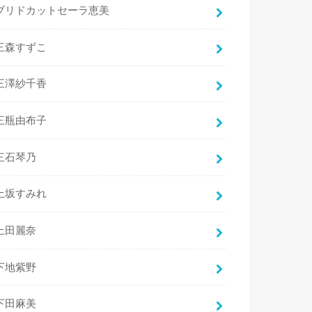
ブリドカットセーラ恵美
三森すずこ
三澤紗千香
三瓶由布子
三石琴乃
上坂すみれ
上田麗奈
下地紫野
下田麻美