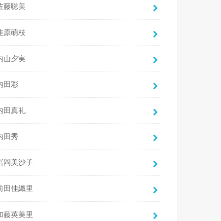
佐藤聡美
佳原萌枝
内山夕実
内田彩
内田真礼
内田秀
冨岡美沙子
前田佳織里
加藤英美里