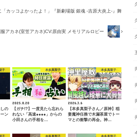
に「カッコよかったよ！」『新劇場版 銀魂 -吉原⼤炎上-』舞
服アカネ(室笠アカネ)CV:原由実 メモリアルロビー
梨子
本多真梨子
本多真梨子
2025.8.20
2026.3.6
推しの
【ガチ!?】一度見たら忘れら
【本多真梨子さん／原神】稲
シーン
れない「高速●●●●」からの
妻魔神任務で木漏茶屋でトー
小田さんの手相を…
マとの衝撃の再会。神…
梨子
本多真梨子
本多真梨子