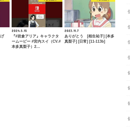
2024.5.15
2023.11.7
んげ
『#岩倉アリア』キャラクタ
ありがとう [相生祐子] [本多
ームービー #宮内スイ（CV.#
真梨子] [日常] [11-113b]
本多真梨子）2…