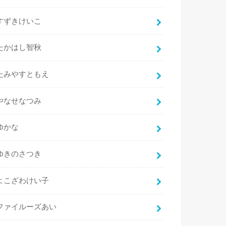
すずきけいこ
たかはし智秋
たみやすともえ
やなせなつみ
ゆかな
ゆきのさつき
よこざわけい子
ファイルーズあい