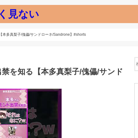
く見ない
梨子/傀儡/サンドローネ/Sandrone】#shorts
禁を知る【本多真梨子/傀儡/サンド