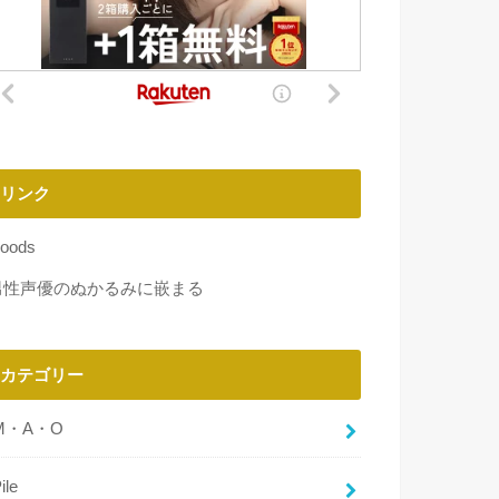
リンク
oods
男性声優のぬかるみに嵌まる
カテゴリー
M・A・O
ile