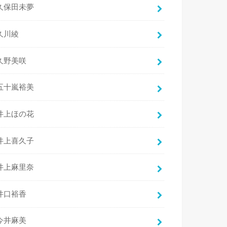
久保田未夢
久川綾
久野美咲
五十嵐裕美
井上ほの花
井上喜久子
井上麻里奈
井口裕香
今井麻美