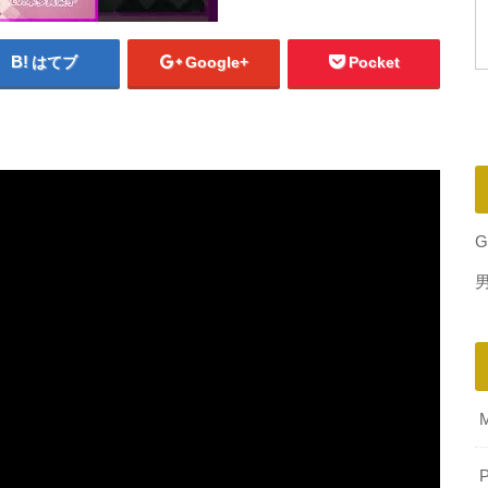
はてブ
Google+
Pocket
G
P