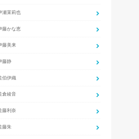
伊瀬茉莉也
伊藤かな恵
伊藤美来
伊藤静
佐伯伊織
佐倉綾音
佐藤利奈
佐藤朱