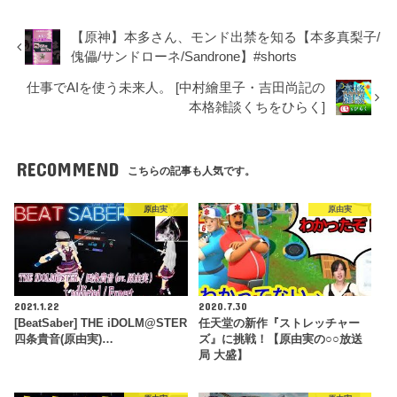
【原神】本多さん、モンド出禁を知る【本多真梨子/
傀儡/サンドローネ/Sandrone】#shorts
仕事でAIを使う未来人。 [中村繪里子・吉田尚記の
本格雑談くちをひらく]
RECOMMEND
こちらの記事も人気です。
原由実
原由実
2021.1.22
2020.7.30
[BeatSaber] THE iDOLM@STER
任天堂の新作『ストレッチャー
四条貴音(原由実)…
ズ』に挑戦！【原由実の○○放送
局 大盛】