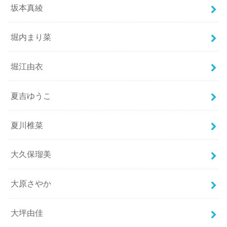
坂本真綾
堀内まり菜
堀江由衣
夏吉ゆうこ
夏川椎菜
大久保瑠美
大原さやか
大坪由佳