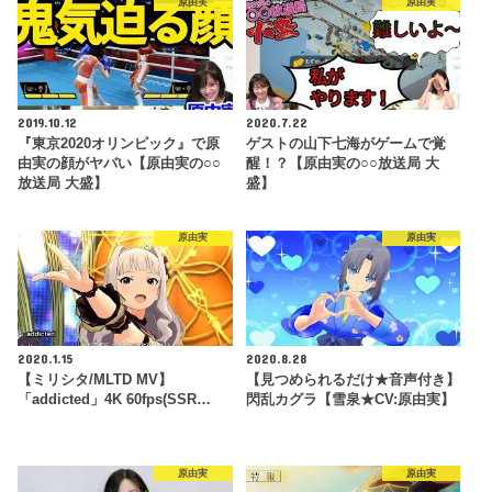
原由実
原由実
2019.10.12
2020.7.22
『東京2020オリンピック』で原
ゲストの山下七海がゲームで覚
由実の顔がヤバい【原由実の○○
醒！？【原由実の○○放送局 大
放送局 大盛】
盛】
原由実
原由実
2020.1.15
2020.8.28
【ミリシタ/MLTD MV】
【見つめられるだけ★音声付き】
「addicted」4K 60fps(SSR…
閃乱カグラ【雪泉★CV:原由実】
原由実
原由実