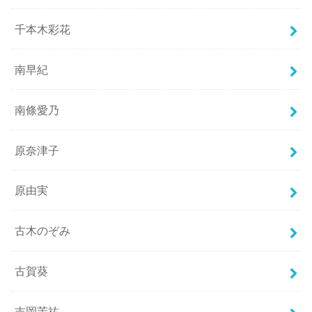
千本木彩花
南早紀
南條愛乃
原奈津子
原由実
古木のぞみ
古賀葵
吉岡茉祐