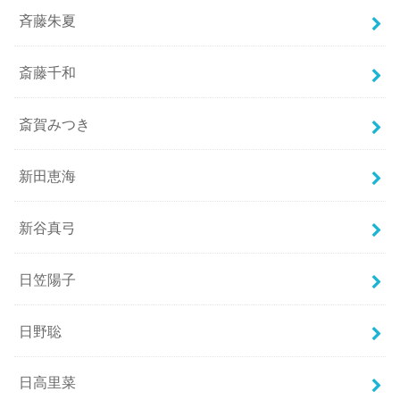
斉藤朱夏
斎藤千和
斎賀みつき
新田恵海
新谷真弓
日笠陽子
日野聡
日高里菜