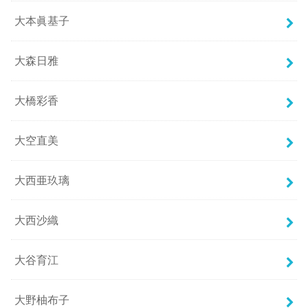
大本眞基子
大森日雅
大橋彩香
大空直美
大西亜玖璃
大西沙織
大谷育江
大野柚布子