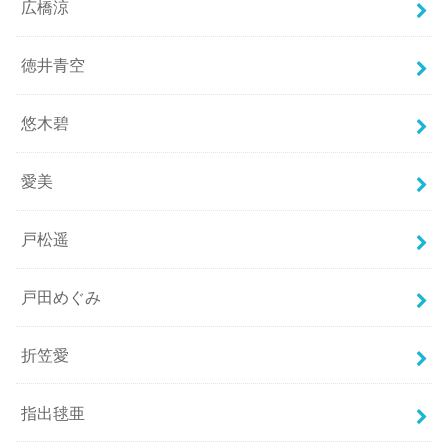
広橋涼
徳井青空
悠木碧
愛美
戸松遥
戸田めぐみ
折笠愛
指出毬亜