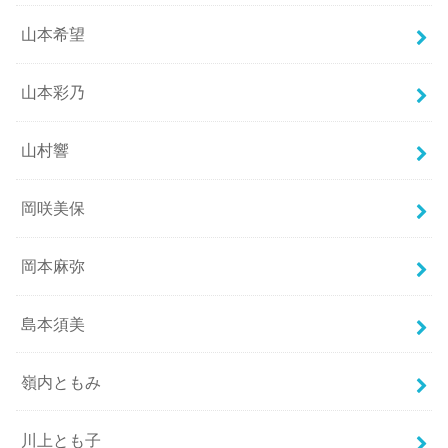
山本希望
山本彩乃
山村響
岡咲美保
岡本麻弥
島本須美
嶺内ともみ
川上とも子