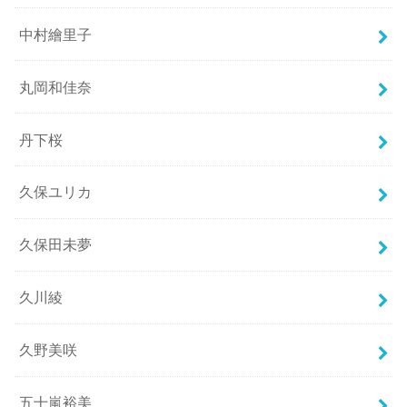
中村繪里子
丸岡和佳奈
丹下桜
久保ユリカ
久保田未夢
久川綾
久野美咲
五十嵐裕美