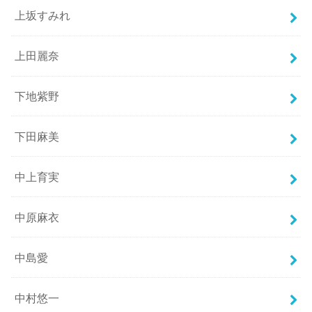
上坂すみれ
上田麗奈
下地紫野
下田麻美
中上育実
中原麻衣
中島愛
中村悠一