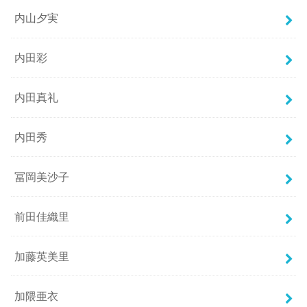
内山夕実
内田彩
内田真礼
内田秀
冨岡美沙子
前田佳織里
加藤英美里
加隈亜衣