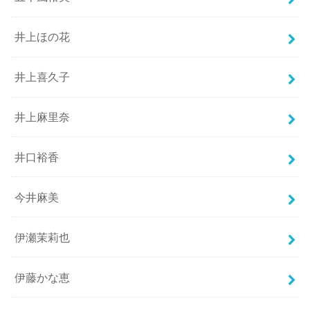
井上ほの花
井上喜久子
井上麻里奈
井口裕香
今井麻美
伊瀬茉莉也
伊藤かな恵