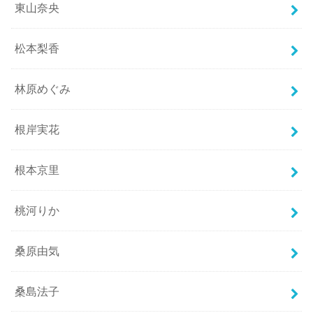
東山奈央
松本梨香
林原めぐみ
根岸実花
根本京里
桃河りか
桑原由気
桑島法子