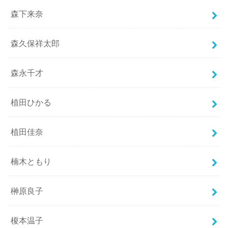
森下来奈
森久保祥太郎
森永千才
植田ひかる
植田佳奈
楠木ともり
榊原良子
榎本温子