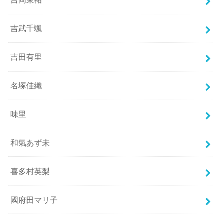
吉武千颯
吉田有里
名塚佳織
味里
和氣あず未
喜多村英梨
國府田マリ子