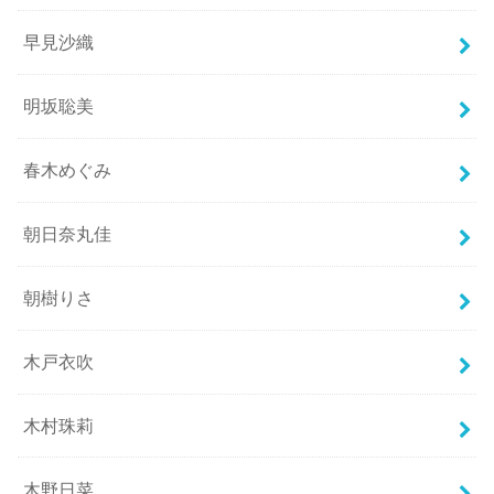
早見沙織
明坂聡美
春木めぐみ
朝日奈丸佳
朝樹りさ
木戸衣吹
木村珠莉
木野日菜