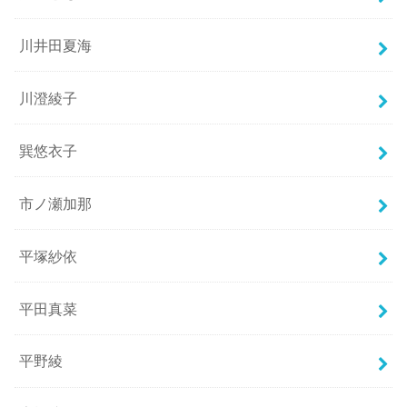
川井田夏海
川澄綾子
巽悠衣子
市ノ瀬加那
平塚紗依
平田真菜
平野綾