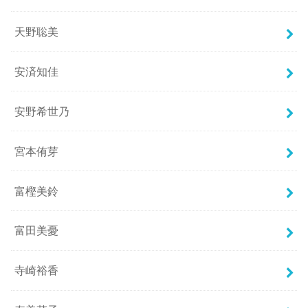
天野聡美
安済知佳
安野希世乃
宮本侑芽
富樫美鈴
富田美憂
寺崎裕香