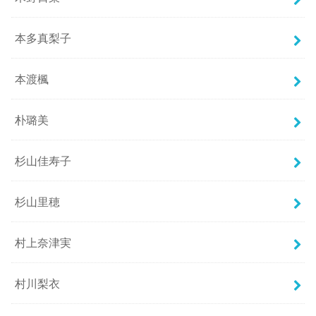
本多真梨子
本渡楓
朴璐美
杉山佳寿子
杉山里穂
村上奈津実
村川梨衣