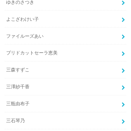
ゆきのさつき
よこざわけい子
ファイルーズあい
ブリドカットセーラ恵美
三森すずこ
三澤紗千香
三瓶由布子
三石琴乃