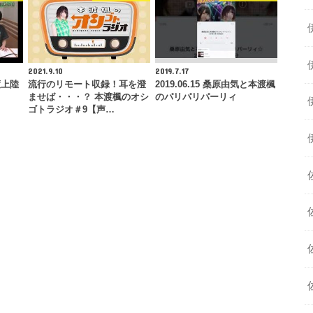
2021.9.10
2019.7.17
渡上陸
流行のリモート収録！耳を澄
2019.06.15 桑原由気と本渡楓
ませば・・・？ 本渡楓のオシ
のパリパリパーリィ
ゴトラジオ＃9【声…