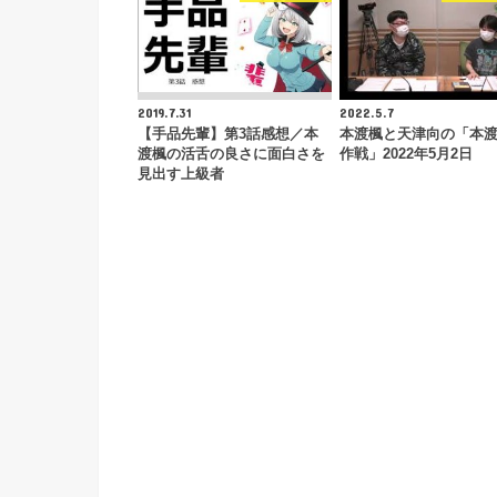
2019.7.31
2022.5.7
【手品先輩】第3話感想／本
本渡楓と天津向の「本
渡楓の活舌の良さに面白さを
作戦」2022年5月2日
見出す上級者