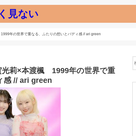
く見ない
9年の世界で重なる、ふたりの想いとバディ感 // ari green
光莉×本渡楓 1999年の世界で重
 ari green