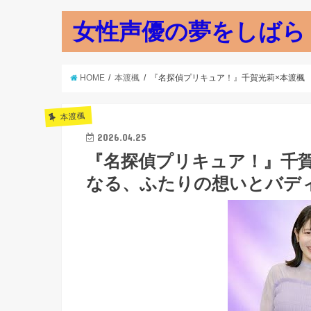
女性声優の夢をしばら
HOME
本渡楓
『名探偵プリキュア！』千賀光莉×本渡楓 199
本渡楓
2026.04.25
『名探偵プリキュア！』千賀
なる、ふたりの想いとバディ感 //