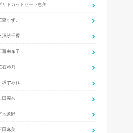
ブリドカットセーラ恵美
三森すずこ
三澤紗千香
三瓶由布子
三石琴乃
上坂すみれ
上田麗奈
下地紫野
下田麻美