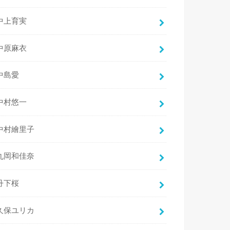
中上育実
中原麻衣
中島愛
中村悠一
中村繪里子
丸岡和佳奈
丹下桜
久保ユリカ