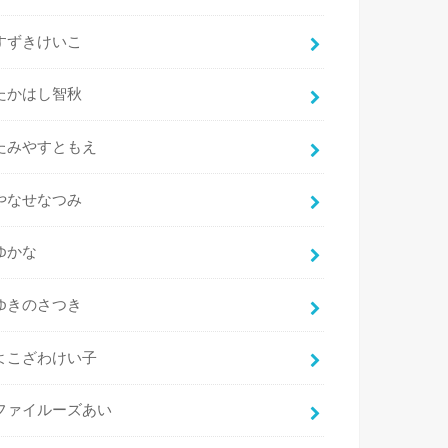
すずきけいこ
たかはし智秋
たみやすともえ
やなせなつみ
ゆかな
ゆきのさつき
よこざわけい子
ファイルーズあい