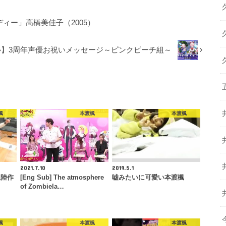
ィー」高橋美佳子（2005）
】3周年声優お祝いメッセージ～ピンクピーチ組～
楓
本渡楓
本渡楓
2021.7.10
2019.5.1
上陸作
[Eng Sub] The atmosphere
嘘みたいに可愛い本渡楓
of Zombiela…
楓
本渡楓
本渡楓