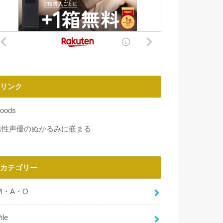
リンク
oods
男性声優のぬかるみに嵌まる
カテゴリー
M・A・O
ile