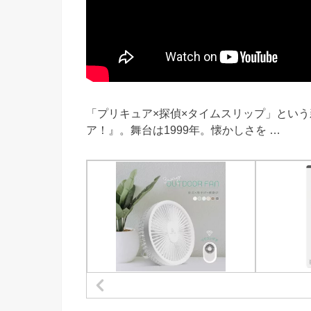
「プリキュア×探偵×タイムスリップ」とい
ア！』。舞台は1999年。懐かしさを …