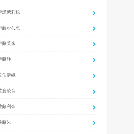
伊瀬茉莉也
伊藤かな恵
伊藤美来
伊藤静
佐伯伊織
佐倉綾音
佐藤利奈
佐藤朱