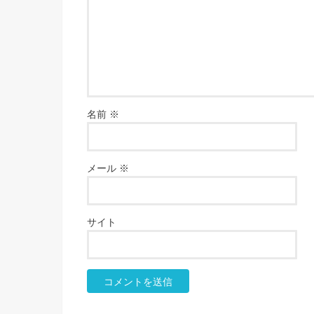
名前
※
メール
※
サイト