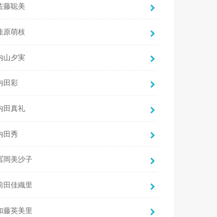
佐藤聡美
佳原萌枝
内山夕実
内田彩
内田真礼
内田秀
冨岡美沙子
前田佳織里
加藤英美里