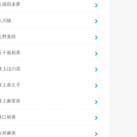
久保田未夢
久川綾
久野美咲
五十嵐裕美
井上ほの花
井上喜久子
井上麻里奈
井口裕香
今井麻美