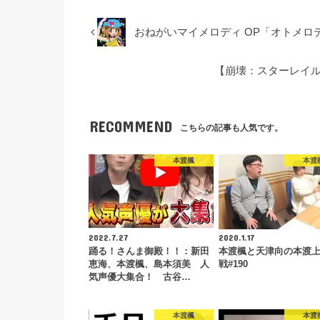
おねがいマイメロディ OP「オトメロデ
【崩壊：スターレイル
RECOMMEND
こちらの記事も人気です。
本渡楓
本渡
2022.7.27
2020.1.17
踊る！さんま御殿！！：新田
本渡楓と天津向の本渡
恵海、本渡楓、島本須美 人
戦#190
気声優大集合！ 古谷…
本渡楓
本渡