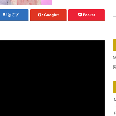
はてブ
Google+
Pocket
G
P