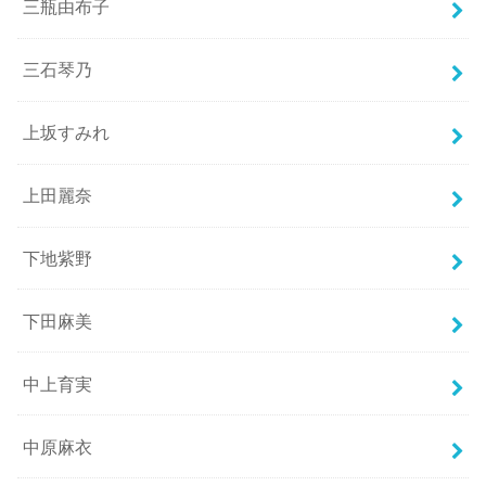
三瓶由布子
三石琴乃
上坂すみれ
上田麗奈
下地紫野
下田麻美
中上育実
中原麻衣