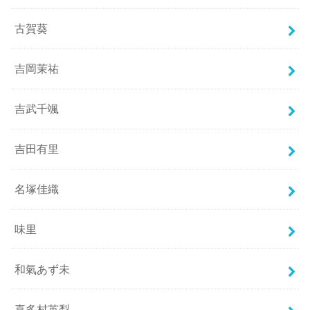
古賀葵
吉岡茉祐
吉武千颯
吉田有里
名塚佳織
味里
和氣あず未
喜多村英梨