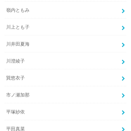
嶺内ともみ
川上とも子
川井田夏海
川澄綾子
巽悠衣子
市ノ瀬加那
平塚紗依
平田真菜