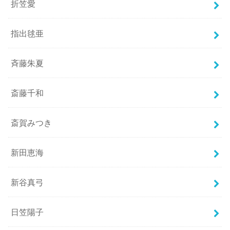
折笠愛
指出毬亜
斉藤朱夏
斎藤千和
斎賀みつき
新田恵海
新谷真弓
日笠陽子