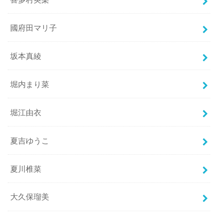
國府田マリ子
坂本真綾
堀内まり菜
堀江由衣
夏吉ゆうこ
夏川椎菜
大久保瑠美