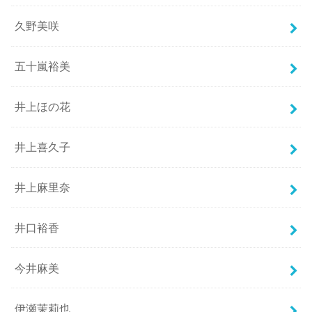
久野美咲
五十嵐裕美
井上ほの花
井上喜久子
井上麻里奈
井口裕香
今井麻美
伊瀬茉莉也