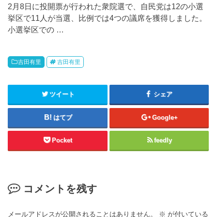
2月8日に投開票が行われた衆院選で、自民党は12の小選
挙区で11人が当選、比例では4つの議席を獲得しました。
小選挙区での …
吉田有里
吉田有里
ツイート
シェア
はてブ
Google+
Pocket
feedly
コメントを残す
メールアドレスが公開されることはありません。
※
が付いている