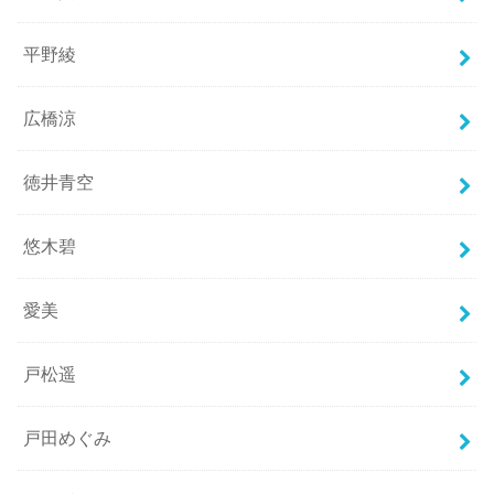
平野綾
広橋涼
徳井青空
悠木碧
愛美
戸松遥
戸田めぐみ