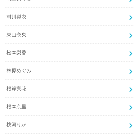
村川梨衣
東山奈央
松本梨香
林原めぐみ
根岸実花
根本京里
桃河りか