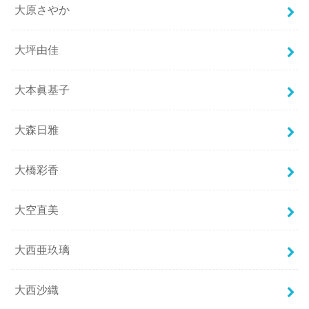
大原さやか
大坪由佳
大本眞基子
大森日雅
大橋彩香
大空直美
大西亜玖璃
大西沙織