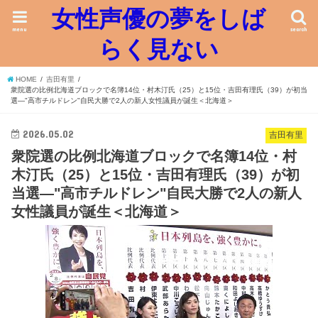
女性声優の夢をしば
menu
search
らく見ない
HOME
吉田有里
衆院選の比例北海道ブロックで名簿14位・村木汀氏（25）と15位・吉田有理氏（39）が初当
選―"高市チルドレン"自民大勝で2人の新人女性議員が誕生＜北海道＞
2026.05.02
吉田有里
衆院選の比例北海道ブロックで名簿14位・村
木汀氏（25）と15位・吉田有理氏（39）が初
当選―"高市チルドレン"自民大勝で2人の新人
女性議員が誕生＜北海道＞