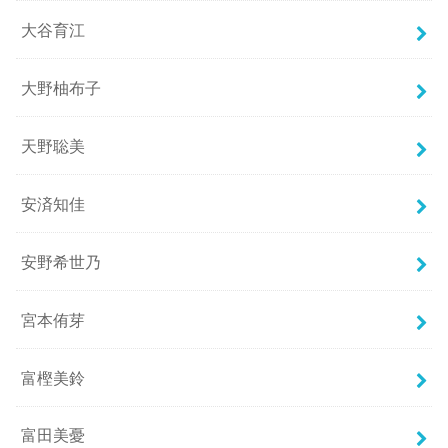
大谷育江
大野柚布子
天野聡美
安済知佳
安野希世乃
宮本侑芽
富樫美鈴
富田美憂