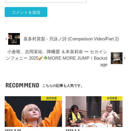
喜多村英梨 - 月詠ノ詩 (Comparison Video/Part 2)
小倉唯、吉岡茉祐、降幡愛 ＆本泉莉奈 〜 セカイシ
ンフォニー 2025
MORE MORE JUMP！Backst
age
RECOMMEND
こちらの記事も人気です。
吉田有里
吉田有里
2025.9.29
2024.5.5