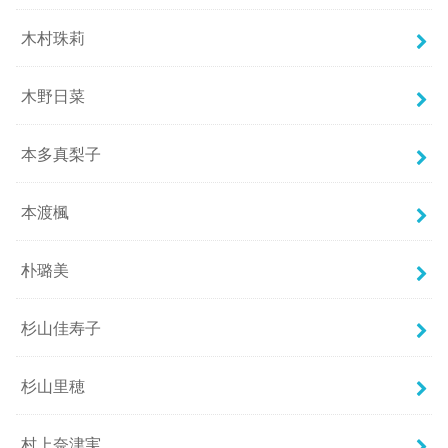
木村珠莉
木野日菜
本多真梨子
本渡楓
朴璐美
杉山佳寿子
杉山里穂
村上奈津実