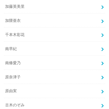
加藤英美里
加隈亜衣
千本木彩花
南早紀
南條愛乃
原奈津子
原由実
古木のぞみ