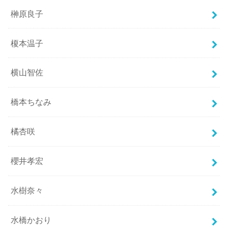
榊原良子
榎本温子
横山智佐
橋本ちなみ
橘杏咲
櫻井孝宏
水樹奈々
水橋かおり