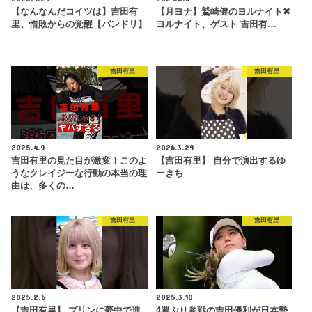
【なんなんだコイツは】吉田有
【月ヨナ】鷲崎健のヨルナイト✖︎
里、惜敗からの覚醒【バンドリ】
ヨルナイト、ゲスト 吉田有…
吉田有里
吉田有里
2025.4.9
2026.3.29
吉田有里の見た目が激変！このよ
【吉田有里】 自分で演出するゆ
うなクレイジーな行動の本当の理
ーきち
由は、多くの…
吉田有里
吉田有里
2025.2.6
2025.3.10
【吉田有里】 プリンに夢中で進
4週ぶり参戦の吉田優利が日本勢