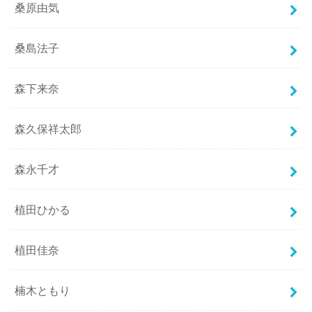
桑原由気
桑島法子
森下来奈
森久保祥太郎
森永千才
植田ひかる
植田佳奈
楠木ともり