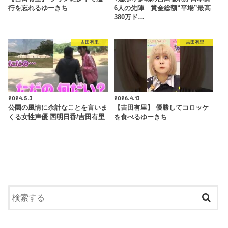
行を忘れるゆーきち
6人の先陣 賞金総額“平場”最高
380万ド…
吉田有里
吉田有里
2024.5.3
2026.4.13
公園の風情に余計なことを言いま
【吉田有里】 優勝してコロッケ
くる女性声優 西明日香/吉田有里
を食べるゆーきち