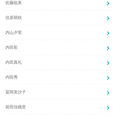
佐藤聡美
佳原萌枝
内山夕実
内田彩
内田真礼
内田秀
冨岡美沙子
前田佳織里