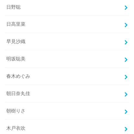
日野聡
日高里菜
早見沙織
明坂聡美
春木めぐみ
朝日奈丸佳
朝樹りさ
木戸衣吹