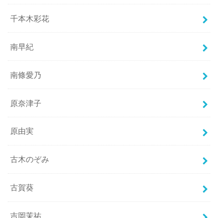
千本木彩花
南早紀
南條愛乃
原奈津子
原由実
古木のぞみ
古賀葵
吉岡茉祐