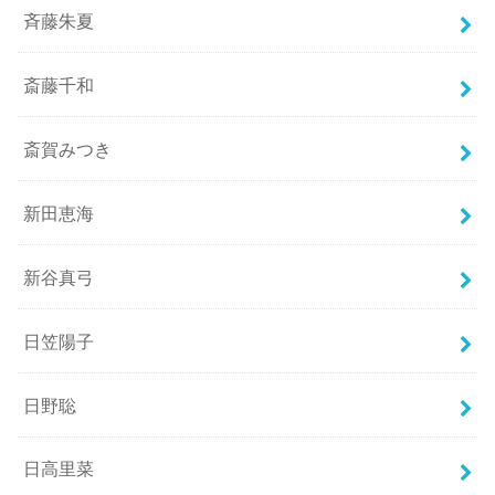
斉藤朱夏
斎藤千和
斎賀みつき
新田恵海
新谷真弓
日笠陽子
日野聡
日高里菜