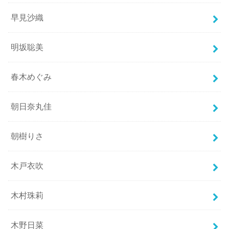
早見沙織
明坂聡美
春木めぐみ
朝日奈丸佳
朝樹りさ
木戸衣吹
木村珠莉
木野日菜