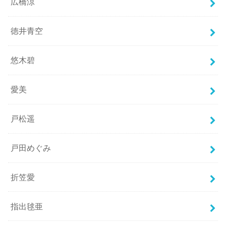
広橋涼
徳井青空
悠木碧
愛美
戸松遥
戸田めぐみ
折笠愛
指出毬亜