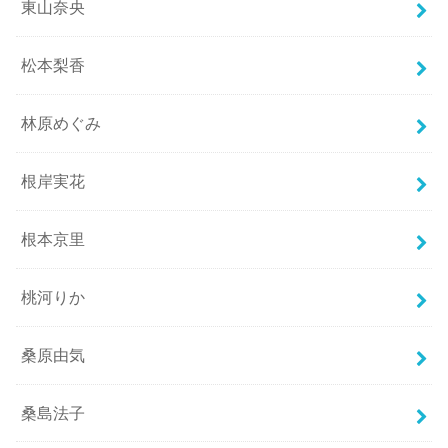
東山奈央
松本梨香
林原めぐみ
根岸実花
根本京里
桃河りか
桑原由気
桑島法子