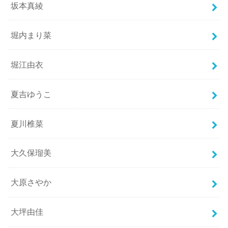
坂本真綾
堀内まり菜
堀江由衣
夏吉ゆうこ
夏川椎菜
大久保瑠美
大原さやか
大坪由佳