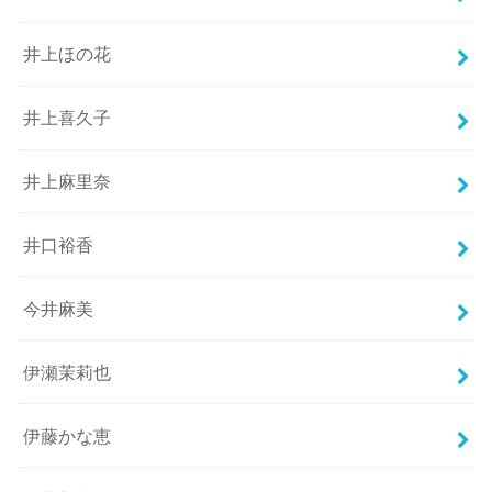
井上ほの花
井上喜久子
井上麻里奈
井口裕香
今井麻美
伊瀬茉莉也
伊藤かな恵