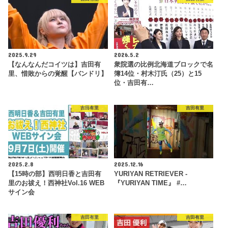
2025.9.29
2026.5.2
【なんなんだコイツは】吉田有
衆院選の比例北海道ブロックで名
里、惜敗からの覚醒【バンドリ】
簿14位・村木汀氏（25）と15
位・吉田有…
吉田有里
吉田有里
2025.2.8
2025.12.16
【15時の部】西明日香と吉田有
YURIYAN RETRIEVER -
里のお祓え！西神社Vol.16 WEB
『YURIYAN TIME』 #…
サイン会
吉田有里
吉田有里