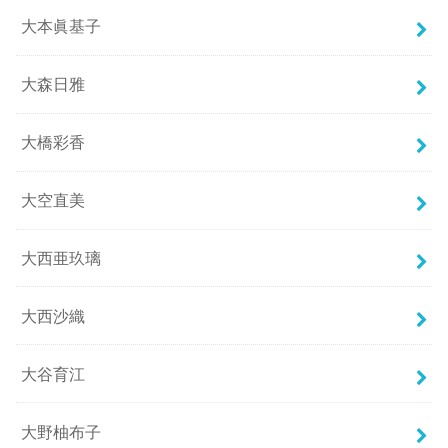
大本眞基子
大森日雅
大橋彩香
大空直美
大西亜玖璃
大西沙織
大谷育江
大野柚布子