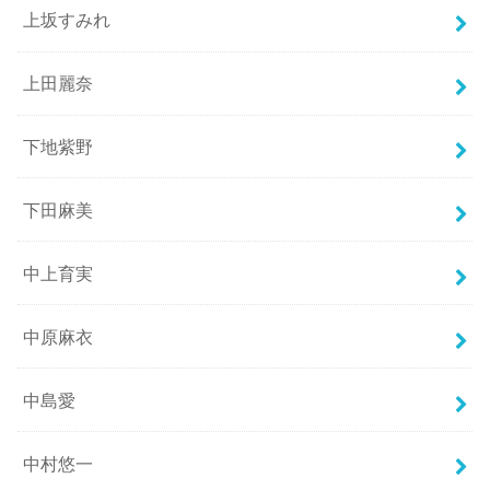
上坂すみれ
上田麗奈
下地紫野
下田麻美
中上育実
中原麻衣
中島愛
中村悠一