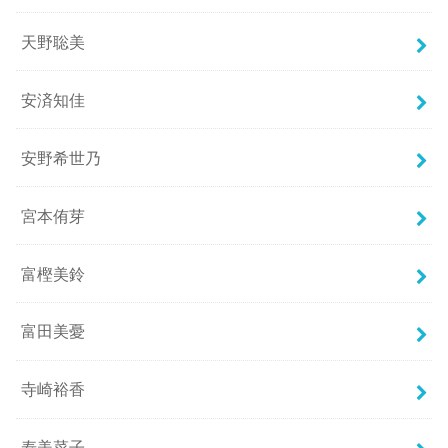
天野聡美
安済知佳
安野希世乃
宮本侑芽
富樫美鈴
富田美憂
寺崎裕香
寿美菜子