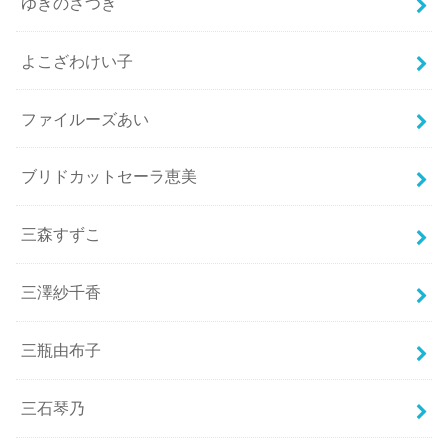
ゆきのさつき
よこざわけい子
ファイルーズあい
ブリドカットセーラ恵美
三森すずこ
三澤紗千香
三瓶由布子
三石琴乃