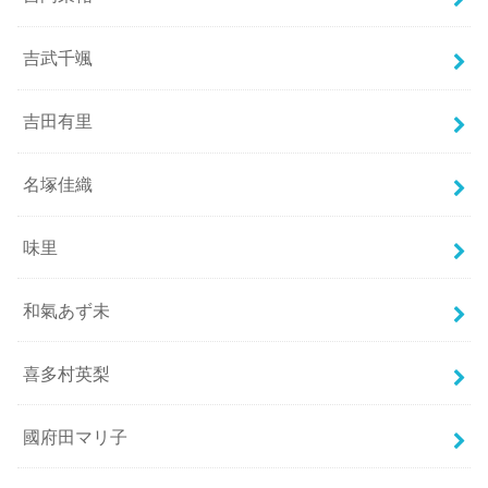
吉武千颯
吉田有里
名塚佳織
味里
和氣あず未
喜多村英梨
國府田マリ子