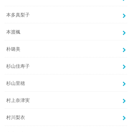
本多真梨子
本渡楓
朴璐美
杉山佳寿子
杉山里穂
村上奈津実
村川梨衣