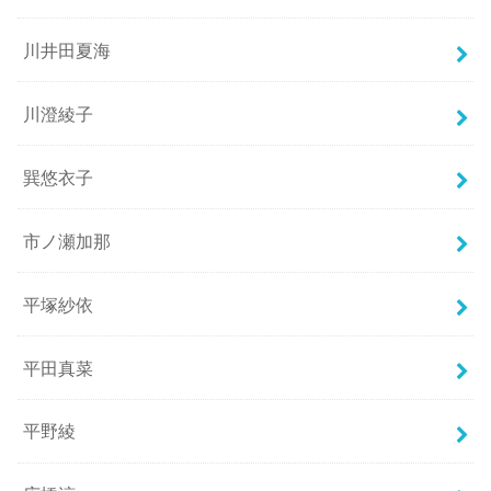
川井田夏海
川澄綾子
巽悠衣子
市ノ瀬加那
平塚紗依
平田真菜
平野綾