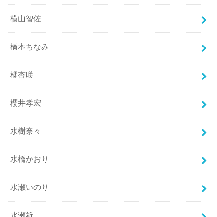
横山智佐
橋本ちなみ
橘杏咲
櫻井孝宏
水樹奈々
水橋かおり
水瀬いのり
水瀬祈