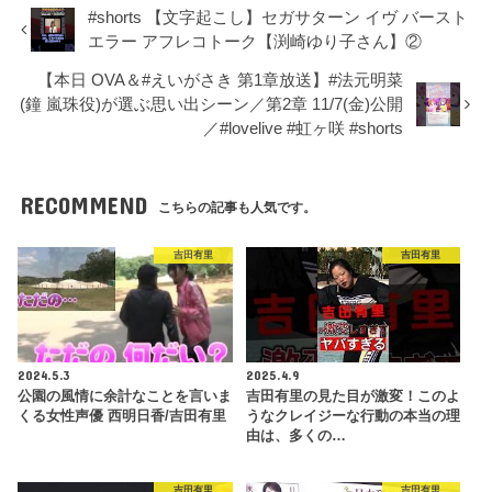
#shorts 【文字起こし】セガサターン イヴ バースト
エラー アフレコトーク【渕崎ゆり子さん】②
【本日 OVA＆#えいがさき 第1章放送】#法元明菜
(鐘 嵐珠役)が選ぶ思い出シーン／第2章 11/7(金)公開
／#lovelive #虹ヶ咲 #shorts
RECOMMEND
こちらの記事も人気です。
吉田有里
吉田有里
2024.5.3
2025.4.9
公園の風情に余計なことを言いま
吉田有里の見た目が激変！このよ
くる女性声優 西明日香/吉田有里
うなクレイジーな行動の本当の理
由は、多くの…
吉田有里
吉田有里