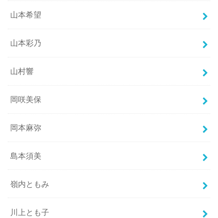
山本希望
山本彩乃
山村響
岡咲美保
岡本麻弥
島本須美
嶺内ともみ
川上とも子