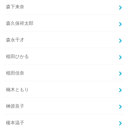
森下来奈
森久保祥太郎
森永千才
植田ひかる
植田佳奈
楠木ともり
榊原良子
榎本温子