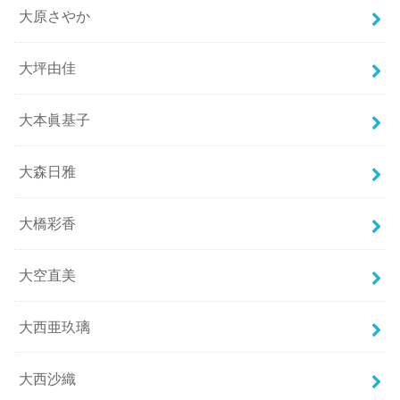
大原さやか
大坪由佳
大本眞基子
大森日雅
大橋彩香
大空直美
大西亜玖璃
大西沙織