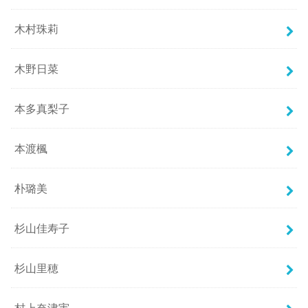
木村珠莉
木野日菜
本多真梨子
本渡楓
朴璐美
杉山佳寿子
杉山里穂
村上奈津実