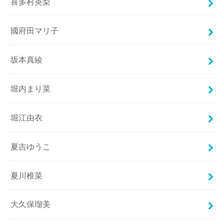
喜多村英梨
國府田マリ子
坂本真綾
堀内まり菜
堀江由衣
夏吉ゆうこ
夏川椎菜
大久保瑠美