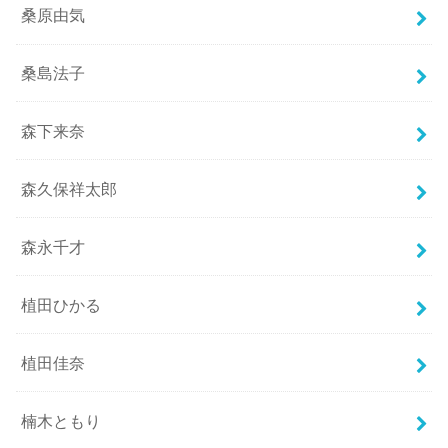
桑原由気
桑島法子
森下来奈
森久保祥太郎
森永千才
植田ひかる
植田佳奈
楠木ともり