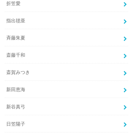
折笠愛
指出毬亜
斉藤朱夏
斎藤千和
斎賀みつき
新田恵海
新谷真弓
日笠陽子