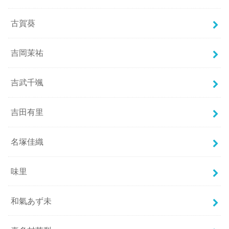
古賀葵
吉岡茉祐
吉武千颯
吉田有里
名塚佳織
味里
和氣あず未