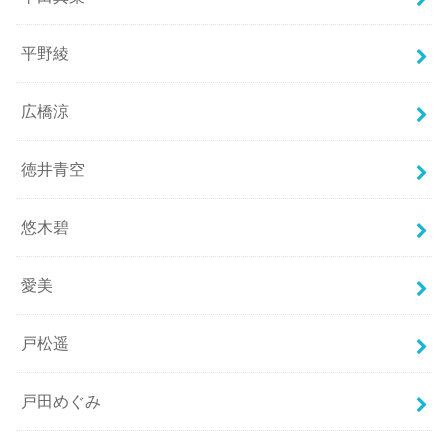
平野綾
広橋涼
徳井青空
悠木碧
愛美
戸松遥
戸田めぐみ