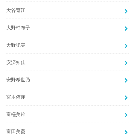
大谷育江
大野柚布子
天野聡美
安済知佳
安野希世乃
宮本侑芽
富樫美鈴
富田美憂