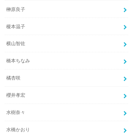
榊原良子
榎本温子
横山智佐
橋本ちなみ
橘杏咲
櫻井孝宏
水樹奈々
水橋かおり