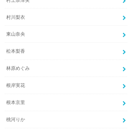
村川梨衣
東山奈央
松本梨香
林原めぐみ
根岸実花
根本京里
桃河りか