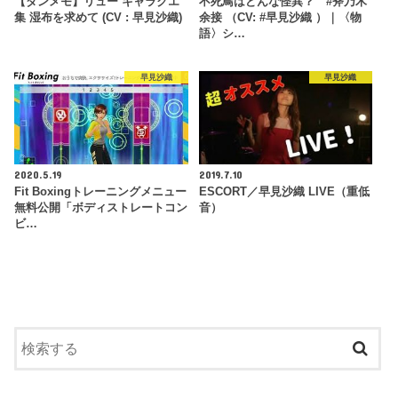
【ダンメモ】リュー キャラクエ
不死鳥はどんな怪異？ #斧乃木
集 湿布を求めて (CV : 早見沙織)
余接 （CV: #早見沙織 ）｜〈物
語〉シ…
早見沙織
早見沙織
2020.5.19
2019.7.10
Fit Boxingトレーニングメニュー
ESCORT／早見沙織 LIVE（重低
無料公開「ボディストレートコン
音）
ビ…