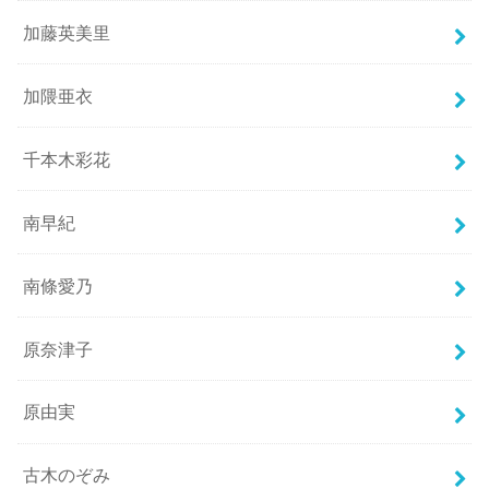
加藤英美里
加隈亜衣
千本木彩花
南早紀
南條愛乃
原奈津子
原由実
古木のぞみ