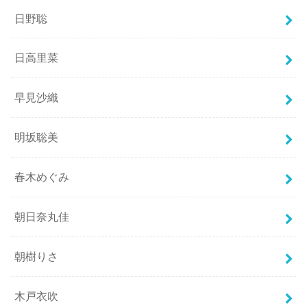
日野聡
日高里菜
早見沙織
明坂聡美
春木めぐみ
朝日奈丸佳
朝樹りさ
木戸衣吹