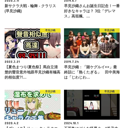
2020.3.11
2019.6.7
新サクラ大戦 - 輪舞 - クラリス
早見沙織さんお誕生日記念！一番
(早見沙織)
好きなキャラは？ 3位「デレマ
ス」高垣楓、…
早見沙織
早見沙織
2022.3.21
2019.7.24
【夏色まつり/夏色祭】馬自立清
早見沙織：「賭ケグルイ××」最
楚的聲音意外地跟早見沙織有極高
終話に「熱くたぎる」 田中美海
的相似度?!…
は「じわじわ…
早見沙織
早見沙織
2020.4.2
2024.10.1