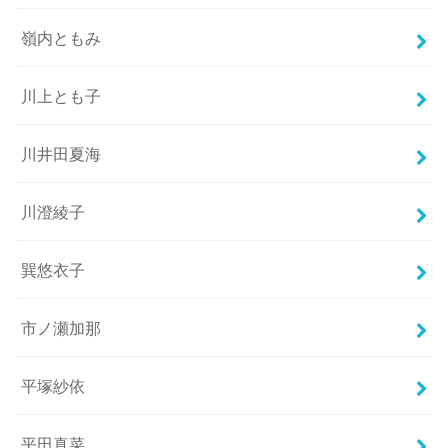
嶺内ともみ
川上とも子
川井田夏海
川澄綾子
巽悠衣子
市ノ瀬加那
平塚紗依
平田真菜