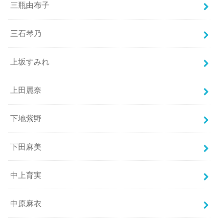
三瓶由布子
三石琴乃
上坂すみれ
上田麗奈
下地紫野
下田麻美
中上育実
中原麻衣