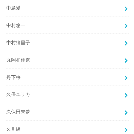
中島愛
中村悠一
中村繪里子
丸岡和佳奈
丹下桜
久保ユリカ
久保田未夢
久川綾