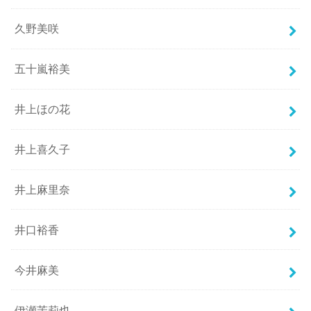
久野美咲
五十嵐裕美
井上ほの花
井上喜久子
井上麻里奈
井口裕香
今井麻美
伊瀬茉莉也