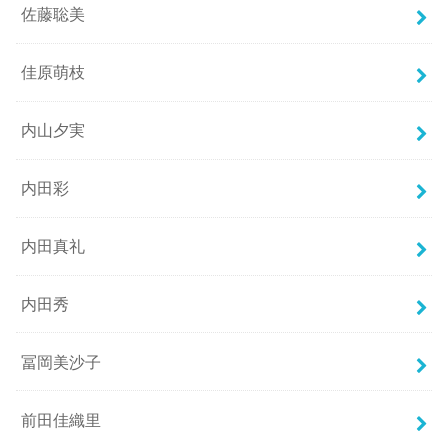
佐藤聡美
佳原萌枝
内山夕実
内田彩
内田真礼
内田秀
冨岡美沙子
前田佳織里