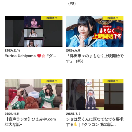
（#9）
稗田寧々
稗田寧々
2024.2.16
2024.6.8
Yurina Uchiyama
#ダ…
「稗田寧々のまもなく上映開始で
す」（#6）
稗田寧々
稗田寧々
2021.11.11
2025.7.9
【音声ラジオ】ひえみや.com ｰ
シセは兄くんに頭なでなでを要求
壮大な話ｰ
する
｜#クラコン 第11話…