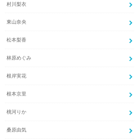
村川梨衣
東山奈央
松本梨香
林原めぐみ
根岸実花
根本京里
桃河りか
桑原由気