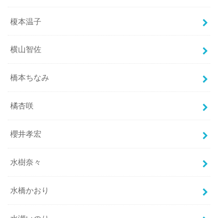
榎本温子
横山智佐
橋本ちなみ
橘杏咲
櫻井孝宏
水樹奈々
水橋かおり