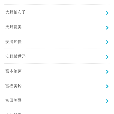
大野柚布子
天野聡美
安済知佳
安野希世乃
宮本侑芽
富樫美鈴
富田美憂