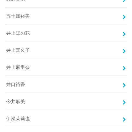
五十嵐裕美
井上ほの花
井上喜久子
井上麻里奈
井口裕香
今井麻美
伊瀬茉莉也