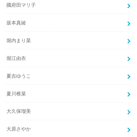
國府田マリ子
坂本真綾
堀内まり菜
堀江由衣
夏吉ゆうこ
夏川椎菜
大久保瑠美
大原さやか