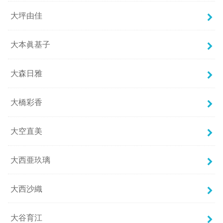
大坪由佳
大本眞基子
大森日雅
大橋彩香
大空直美
大西亜玖璃
大西沙織
大谷育江