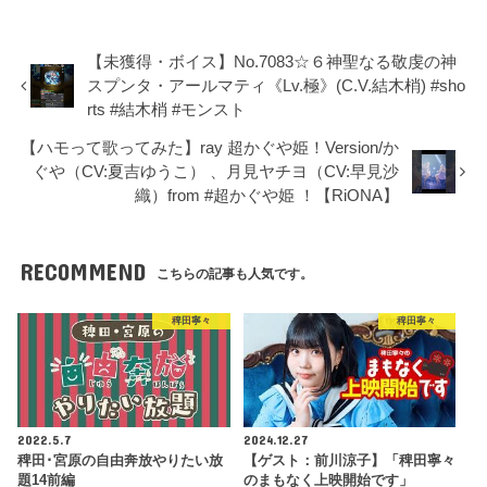
【未獲得・ボイス】No.7083☆６神聖なる敬虔の神
スプンタ・アールマティ《Lv.極》(C.V.結木梢) #sho
rts #結木梢 #モンスト
【ハモって歌ってみた】ray 超かぐや姫！Version/か
ぐや（CV:夏吉ゆうこ） 、月見ヤチヨ（CV:早見沙
織）from #超かぐや姫 ！【RiONA】
RECOMMEND
こちらの記事も人気です。
稗田寧々
稗田寧々
2022.5.7
2024.12.27
稗田･宮原の自由奔放やりたい放
【ゲスト：前川涼子】「稗田寧々
題14前編
のまもなく上映開始です」