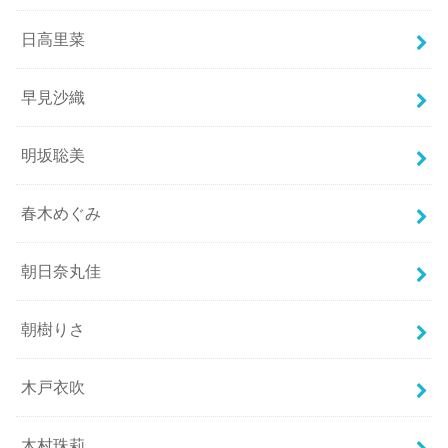
日高里菜
早見沙織
明坂聡美
春木めぐみ
朝日奈丸佳
朝樹りさ
木戸衣吹
木村珠莉