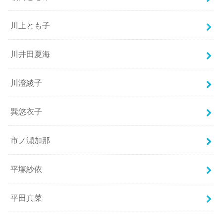
川上とも子
川井田夏海
川澄綾子
巽悠衣子
市ノ瀬加那
平塚紗依
平田真菜