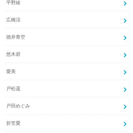
平野綾
広橋涼
徳井青空
悠木碧
愛美
戸松遥
戸田めぐみ
折笠愛