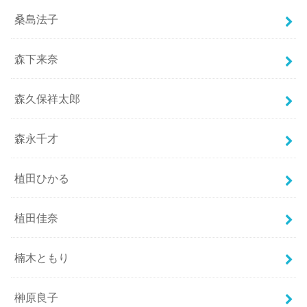
桑島法子
森下来奈
森久保祥太郎
森永千才
植田ひかる
植田佳奈
楠木ともり
榊原良子