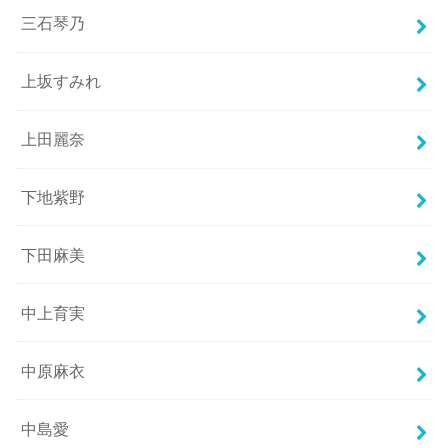
三石琴乃
上坂すみれ
上田麗奈
下地紫野
下田麻美
中上育実
中原麻衣
中島愛