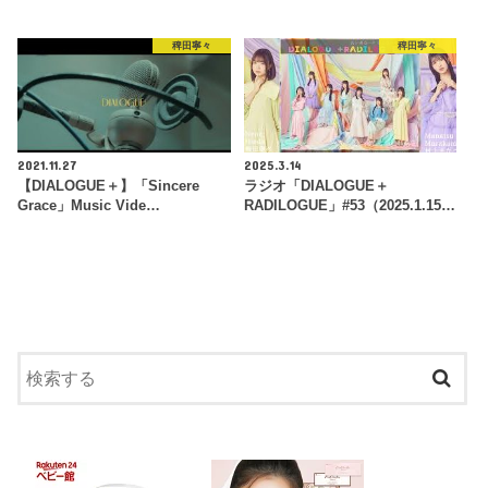
稗田寧々
稗田寧々
2021.11.27
2025.3.14
【DIALOGUE＋】「Sincere
ラジオ「DIALOGUE＋
Grace」Music Vide…
RADILOGUE」#53（2025.1.15…