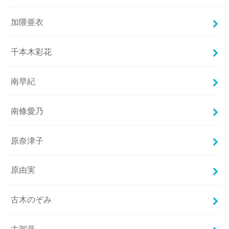
加隈亜衣
千本木彩花
南早紀
南條愛乃
原奈津子
原由実
古木のぞみ