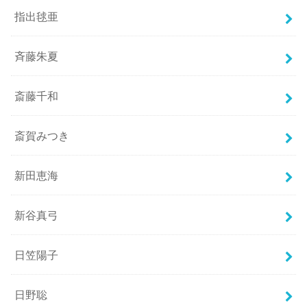
指出毬亜
斉藤朱夏
斎藤千和
斎賀みつき
新田恵海
新谷真弓
日笠陽子
日野聡