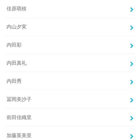
佳原萌枝
内山夕実
内田彩
内田真礼
内田秀
冨岡美沙子
前田佳織里
加藤英美里