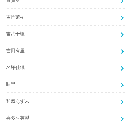
古賀葵
吉岡茉祐
吉武千颯
吉田有里
名塚佳織
味里
和氣あず未
喜多村英梨