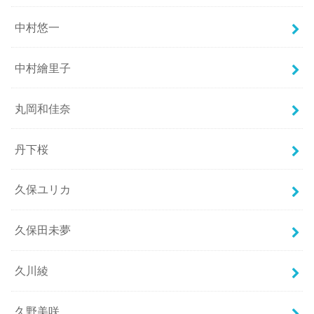
中村悠一
中村繪里子
丸岡和佳奈
丹下桜
久保ユリカ
久保田未夢
久川綾
久野美咲