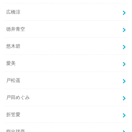
広橋涼
徳井青空
悠木碧
愛美
戸松遥
戸田めぐみ
折笠愛
指出毬亜