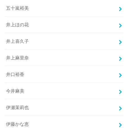
五十嵐裕美
井上ほの花
井上喜久子
井上麻里奈
井口裕香
今井麻美
伊瀬茉莉也
伊藤かな恵