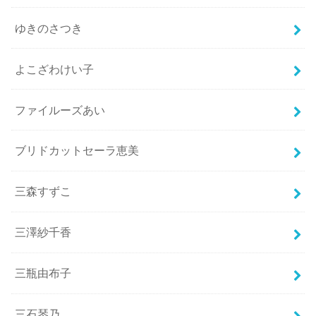
ゆきのさつき
よこざわけい子
ファイルーズあい
ブリドカットセーラ恵美
三森すずこ
三澤紗千香
三瓶由布子
三石琴乃