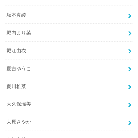
坂本真綾
堀内まり菜
堀江由衣
夏吉ゆうこ
夏川椎菜
大久保瑠美
大原さやか