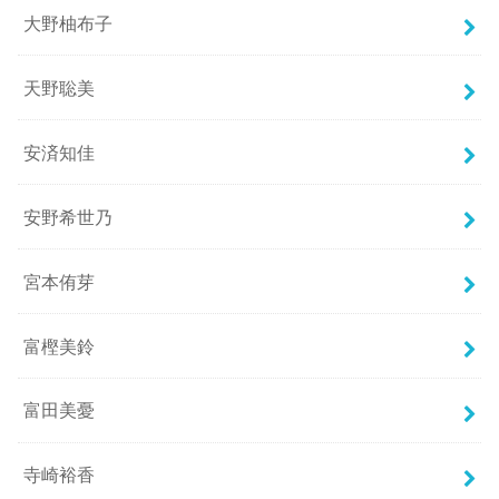
大野柚布子
天野聡美
安済知佳
安野希世乃
宮本侑芽
富樫美鈴
富田美憂
寺崎裕香