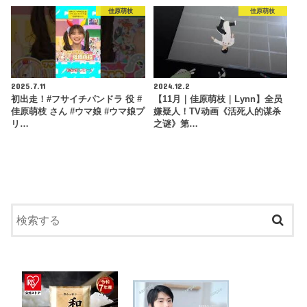
佳原萌枝
佳原萌枝
2025.7.11
2024.12.2
初出走！#フサイチパンドラ 役 #
【11月｜佳原萌枝｜Lynn】全员
佳原萌枝 さん #ウマ娘 #ウマ娘プ
嫌疑人！TV动画《活死人的谋杀
リ…
之谜》第…