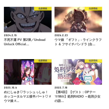
佳原萌枝
佳原萌枝
2024.2.15
2026.2.23
不死不運 PV 第2弾／Undead
ウマ娘 「ギフト」- ラインクラフ
Unluck Official…
ト & フサイチパンドラ (合…
佳原萌枝
佳原萌枝
2025.10.6
2022.7.18
めにしゅき♡ラッシュっしゅ！
【第4回】【ゲスト：OPテー
ホッコータルマエ後半パート♡ #
マ/Mili】処刑RADIO ～処刑少女
ウマ娘 #…
の語…