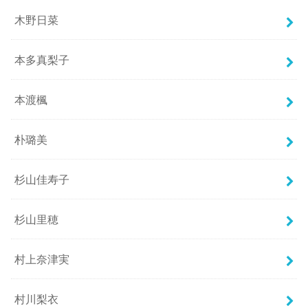
木野日菜
本多真梨子
本渡楓
朴璐美
杉山佳寿子
杉山里穂
村上奈津実
村川梨衣