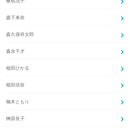
桑島法子
森下来奈
森久保祥太郎
森永千才
植田ひかる
植田佳奈
楠木ともり
榊原良子