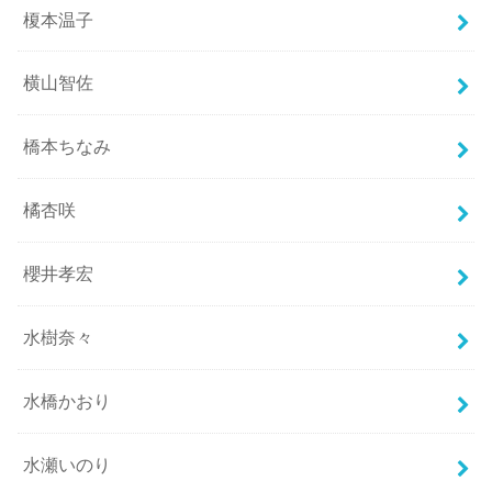
榎本温子
横山智佐
橋本ちなみ
橘杏咲
櫻井孝宏
水樹奈々
水橋かおり
水瀬いのり