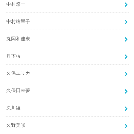
中村悠一
中村繪里子
丸岡和佳奈
丹下桜
久保ユリカ
久保田未夢
久川綾
久野美咲