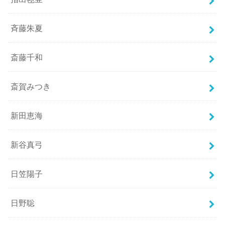
斉藤朱夏
斎藤千和
斎賀みつき
新田恵海
新谷真弓
日笠陽子
日野聡