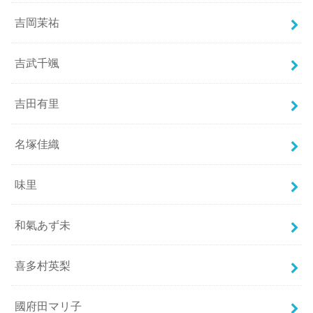
吉岡茉祐
吉武千颯
吉田有里
名塚佳織
味里
和氣あず未
喜多村英梨
國府田マリ子