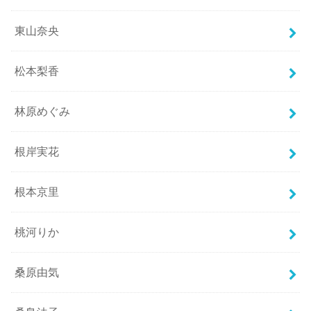
東山奈央
松本梨香
林原めぐみ
根岸実花
根本京里
桃河りか
桑原由気