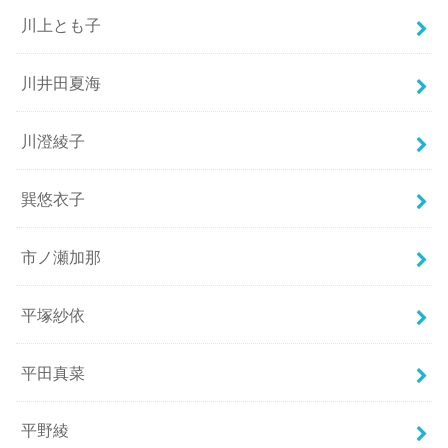
川上とも子
川井田夏海
川澄綾子
巽悠衣子
市ノ瀬加那
平塚紗依
平田真菜
平野綾