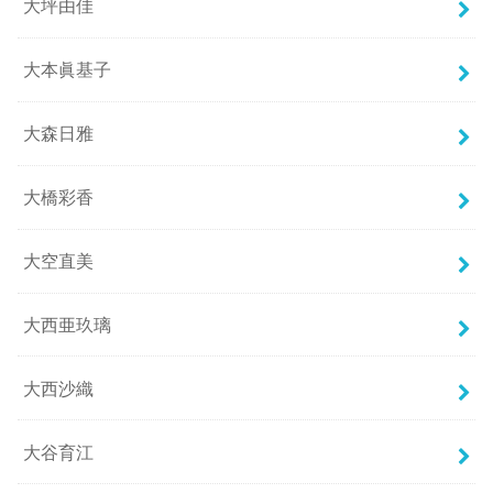
大坪由佳
大本眞基子
大森日雅
大橋彩香
大空直美
大西亜玖璃
大西沙織
大谷育江