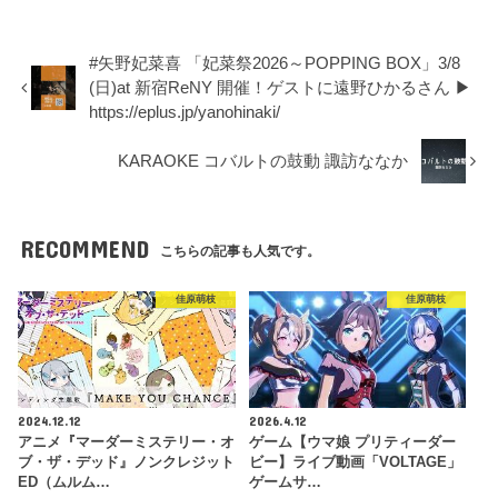
#矢野妃菜喜 「妃菜祭2026～POPPING BOX」3/8
(日)at 新宿ReNY 開催！ゲストに遠野ひかるさん ▶︎
https://eplus.jp/yanohinaki/
KARAOKE コバルトの鼓動 諏訪ななか
RECOMMEND
こちらの記事も人気です。
佳原萌枝
佳原萌枝
2024.12.12
2026.4.12
アニメ『マーダーミステリー・オ
ゲーム【ウマ娘 プリティーダー
ブ・ザ・デッド』ノンクレジット
ビー】ライブ動画「VOLTAGE」
ED（ムルム…
ゲームサ…