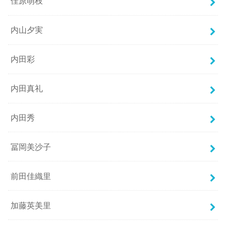
佳原萌枝
内山夕実
内田彩
内田真礼
内田秀
冨岡美沙子
前田佳織里
加藤英美里