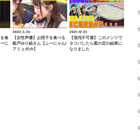
2022.5.26
2021.12.23
コを食
【女性声優】お団子を食べる
【混沌不可避】このメンツで
ふーに
船戸ゆり絵さん【ふーにゃん/
タコパしたら案の定の結果に
アミュボch】
なりました