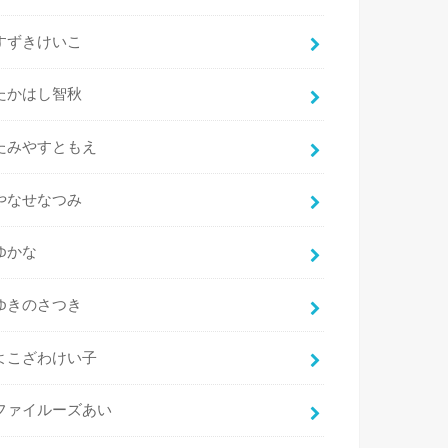
すずきけいこ
たかはし智秋
たみやすともえ
やなせなつみ
ゆかな
ゆきのさつき
よこざわけい子
ファイルーズあい