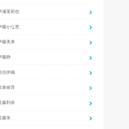
伊瀬茉莉也
伊藤かな恵
伊藤美来
伊藤静
佐伯伊織
佐倉綾音
佐藤利奈
佐藤朱