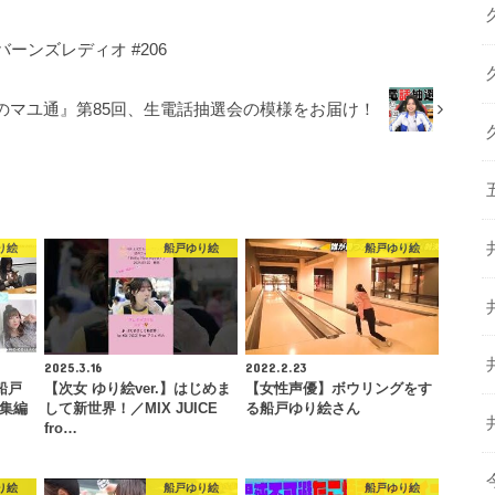
ーンズレディオ #206
のマユ通』第85回、生電話抽選会の模様をお届け！
り絵
船戸ゆり絵
船戸ゆり絵
2025.3.16
2022.2.23
船戸
【次女 ゆり絵ver.】はじめま
【女性声優】ボウリングをす
総集編
して新世界！／MIX JUICE
る船戸ゆり絵さん
fro…
り絵
船戸ゆり絵
船戸ゆり絵