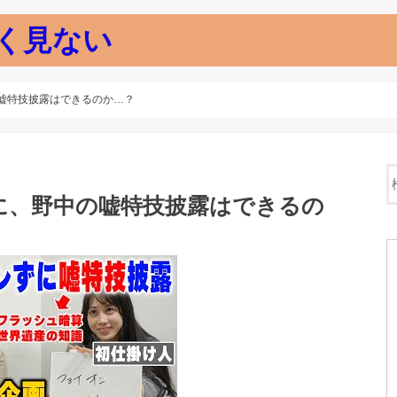
く見ない
嘘特技披露はできるのか…？
に、野中の嘘特技披露はできるの