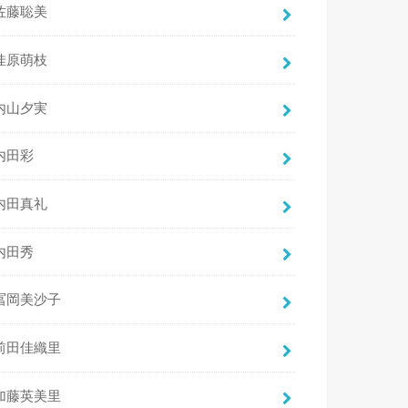
佐藤聡美
佳原萌枝
内山夕実
内田彩
内田真礼
内田秀
冨岡美沙子
前田佳織里
加藤英美里