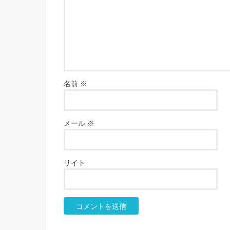
名前
※
メール
※
サイト