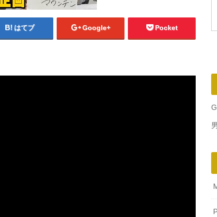
はてブ
Google+
Pocket
G
P