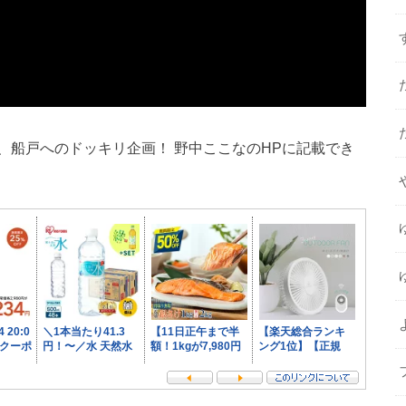
、船戸へのドッキリ企画！ 野中ここなのHPに記載でき