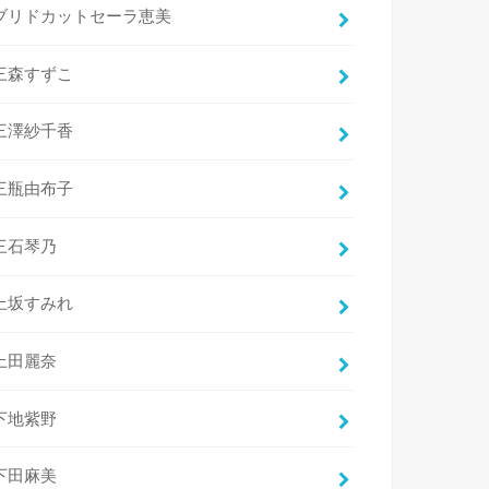
ブリドカットセーラ恵美
三森すずこ
三澤紗千香
三瓶由布子
三石琴乃
上坂すみれ
上田麗奈
下地紫野
下田麻美