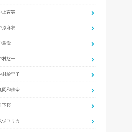
中上育実
中原麻衣
中島愛
中村悠一
中村繪里子
丸岡和佳奈
丹下桜
久保ユリカ