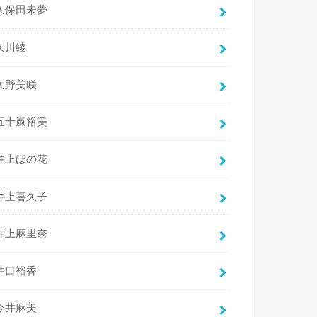
久保田未夢
久川綾
久野美咲
五十嵐裕美
井上ほの花
井上喜久子
井上麻里奈
井口裕香
今井麻美