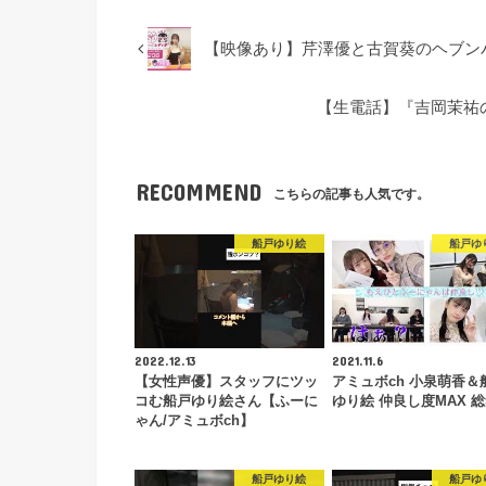
【映像あり】芹澤優と古賀葵のヘブンバ
【生電話】『吉岡茉祐
RECOMMEND
こちらの記事も人気です。
船戸ゆり絵
船戸ゆ
2022.12.13
2021.11.6
【女性声優】スタッフにツッ
アミュボch 小泉萌香＆
コむ船戸ゆり絵さん【ふーに
ゆり絵 仲良し度MAX 
ゃん/アミュボch】
船戸ゆり絵
船戸ゆ