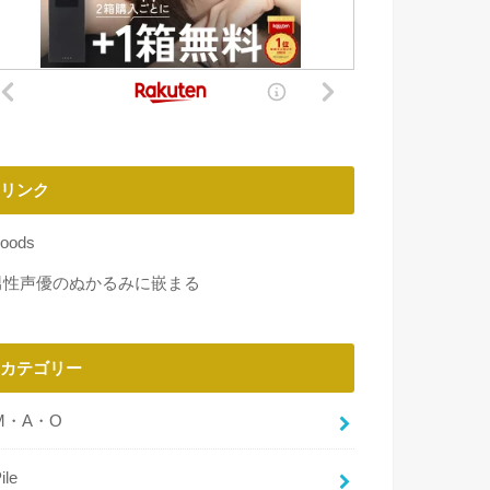
リンク
oods
男性声優のぬかるみに嵌まる
カテゴリー
M・A・O
ile