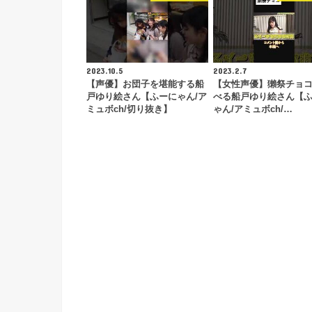
2023.10.5
2023.2.7
【声優】お団子を堪能する船
【女性声優】獺祭チョ
戸ゆり絵さん【ふーにゃん/ア
べる船戸ゆり絵さん【
ミュボch/切り抜き】
ゃん/アミュボch/…