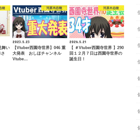
志穂
河原木志穂
河原木志穂
2023.5.23
2026.5.21
お見舞い
【Vtuber西園寺世界】046 重
【 ＃Vtuber西園寺世界 】290
本さ
大発表 おしほチャンネル
回１２月７日は西園寺世界の
Vtube…
誕生日！