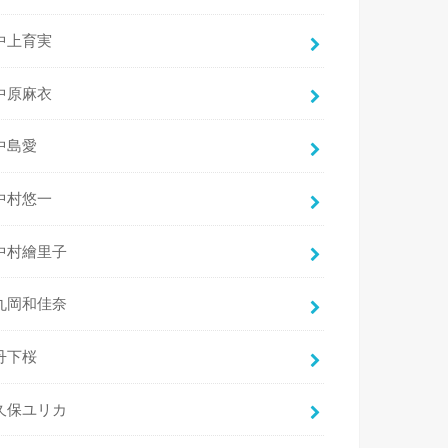
中上育実
中原麻衣
中島愛
中村悠一
中村繪里子
丸岡和佳奈
丹下桜
久保ユリカ