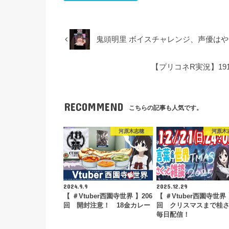
鬼頭明里 ボイスチャレンジ、声優はやっぱ
【プリコネR実況】1910_
RECOMMEND
こちらの記事も人気です。
河原木志穂
河原木
2024.9.9
2025.12.29
【 ＃Vtuber西園寺世界 】206
【 ＃Vtuber西園寺世界 
回 開封注意！ 18金カレー
回 クリスマスまで桂
毎日配信！