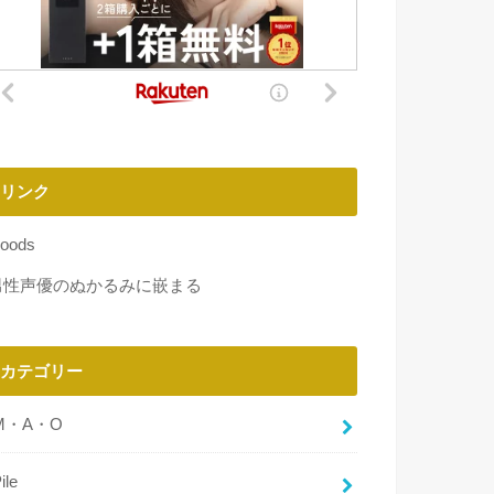
リンク
oods
男性声優のぬかるみに嵌まる
カテゴリー
M・A・O
ile