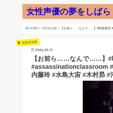
女性声優の夢をしばら
HOME
河原木志穂
【お前ら……なんで……】#暗殺教室 #assa
河原木志穂
2026.05.13
【お前ら……なんで……】#
#assassinationclassro
内藤玲 #水島大宙 #木村昴 