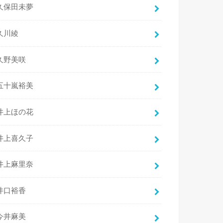
久保田未夢
久川綾
久野美咲
五十嵐裕美
井上ほの花
井上喜久子
井上麻里奈
井口裕香
今井麻美