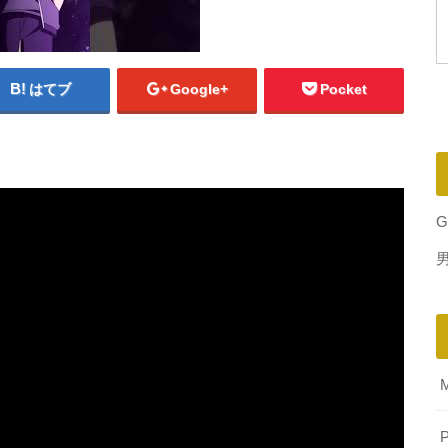
はてブ
Google+
Pocket
G
P