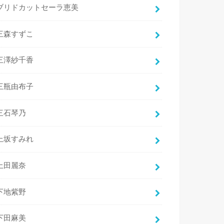
ブリドカットセーラ恵美
三森すずこ
三澤紗千香
三瓶由布子
三石琴乃
上坂すみれ
上田麗奈
下地紫野
下田麻美