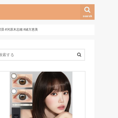
search
#木村昴 #河原木志穂 #緒方恵美