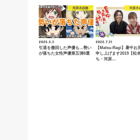
河原木志穂
河原木
2025.5.3
2022.7.31
引退を撤回した声優も…勢い
【Matsu-Ragi】暑中
が落ちた女性声優第五弾8選
申し上げます2019【松
ち・河原…