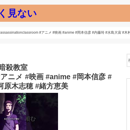
く見ない
ssinationclassroom #アニメ #映画 #anime #岡本信彦 #内藤玲 #水島大宙 
暗殺教室
om #アニメ #映画 #anime #岡本信彦 #
#河原木志穂 #緒方恵美