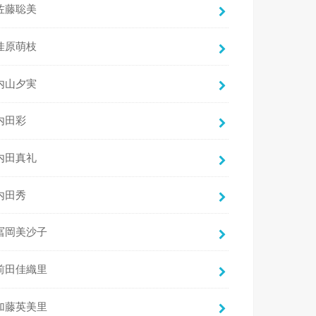
佐藤聡美
佳原萌枝
内山夕実
内田彩
内田真礼
内田秀
冨岡美沙子
前田佳織里
加藤英美里