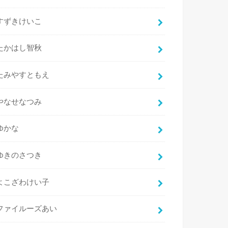
すずきけいこ
たかはし智秋
たみやすともえ
やなせなつみ
ゆかな
ゆきのさつき
よこざわけい子
ファイルーズあい