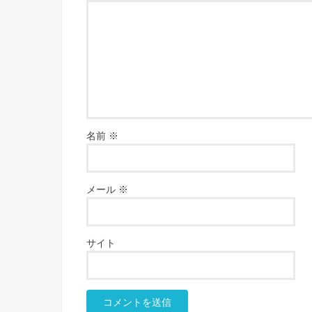
名前
※
メール
※
サイト