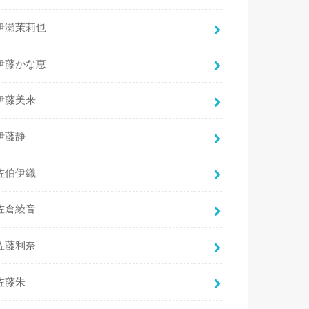
伊瀬茉莉也
伊藤かな恵
伊藤美来
伊藤静
佐伯伊織
佐倉綾音
佐藤利奈
佐藤朱