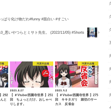
り化け物だわ#funny #面白い #すごい
悪いやつらとミサト先生。 (2022/11/05) #Shorts
志穂
河原木志穂
河原木志穂
2025.8.27
2025.9.2
】292
【 ＃Vtuber西園寺世界 】251
【 ＃Vtuber西園寺世界 】275
さんと
回 ちょっとだけ、おしゃべ
回 キキタガリ 踏切のサー
りします。
カス 反省会