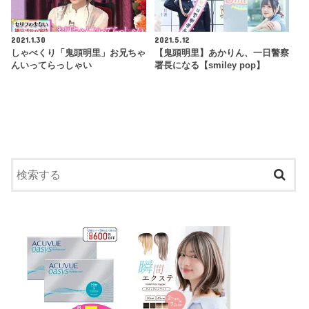
2021.1.30
2021.5.12
しゃべくり「鬼頭明里」お兄ちゃ
【鬼頭明里】あかりん、一日警察
んいってらっしゃい
署長になる【smiley pop】