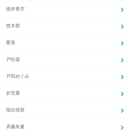
徳井青空
悠木碧
愛美
戸松遥
戸田めぐみ
折笠愛
指出毬亜
斉藤朱夏