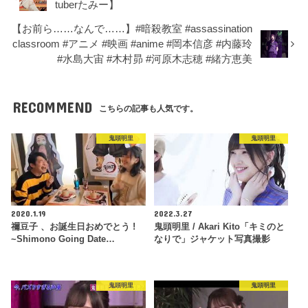
tuberたみー】
【お前ら……なんで……】#暗殺教室 #assassination
classroom #アニメ #映画 #anime #岡本信彦 #内藤玲
#水島大宙 #木村昴 #河原木志穂 #緒方恵美
RECOMMEND
こちらの記事も人気です。
鬼頭明里
鬼頭明里
2020.1.19
2022.3.27
禰豆子 、お誕生日おめでとう !
鬼頭明里 / Akari Kito「キミのと
~Shimono Going Date…
なりで」ジャケット写真撮影
鬼頭明里
鬼頭明里