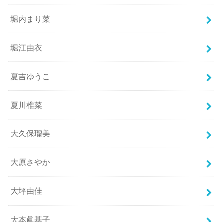
堀内まり菜
堀江由衣
夏吉ゆうこ
夏川椎菜
大久保瑠美
大原さやか
大坪由佳
大本眞基子