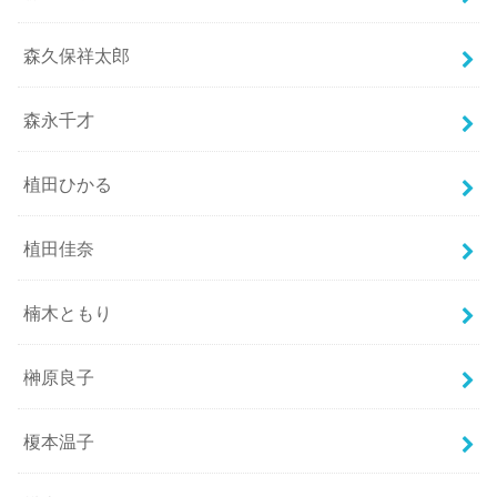
森久保祥太郎
森永千才
植田ひかる
植田佳奈
楠木ともり
榊原良子
榎本温子