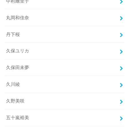
中村繪里子
丸岡和佳奈
丹下桜
久保ユリカ
久保田未夢
久川綾
久野美咲
五十嵐裕美