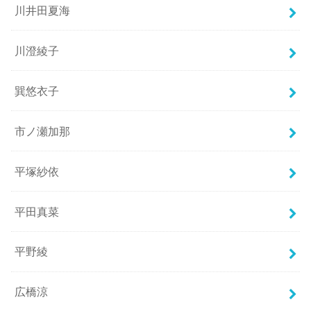
川井田夏海
川澄綾子
巽悠衣子
市ノ瀬加那
平塚紗依
平田真菜
平野綾
広橋涼