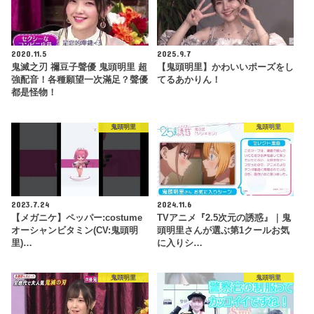
2020.11.5
2025.9.7
鬼滅之刃 禰豆子聲優 鬼頭明里 超
【鬼頭明里】かわいいポーズをし
強配音！各種願望一次滿足？聲優
てるあかりん！
都是怪物！
鬼頭明里
鬼頭明里
2023.7.24
2024.11.6
【メガニケ】ペッパー:costume
TVアニメ『2.5次元の誘惑』｜鬼
オーシャンビタミン(CV:鬼頭明
頭明里さんが選ぶ第1クールお気
里)…
に入りシ…
鬼頭明里
鬼頭明里