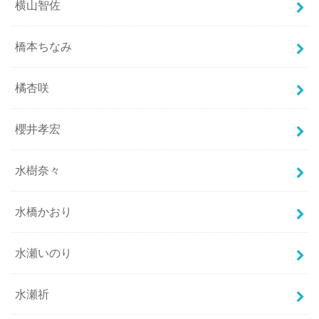
横山智佐
橋本ちなみ
橘杏咲
櫻井孝宏
水樹奈々
水橋かおり
水瀬いのり
水瀬祈