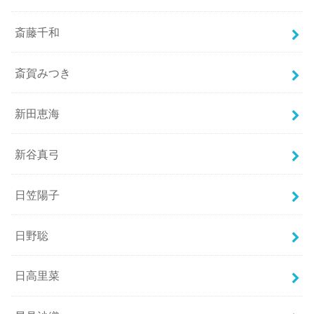
斎藤千和
斎賀みつき
新田恵海
新谷真弓
日笠陽子
日野聡
日高里菜