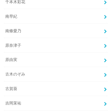
千本木彩花
南早紀
南條愛乃
原奈津子
原由実
古木のぞみ
古賀葵
吉岡茉祐