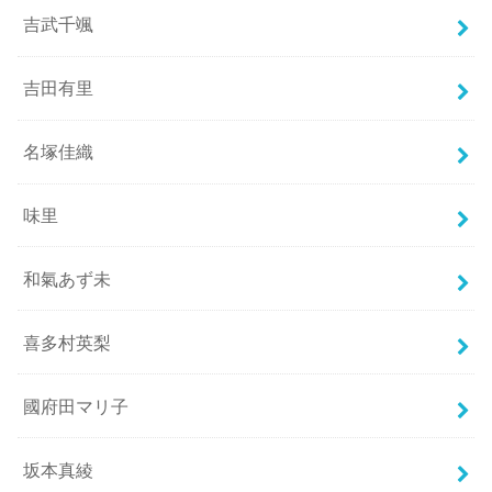
吉武千颯
吉田有里
名塚佳織
味里
和氣あず未
喜多村英梨
國府田マリ子
坂本真綾