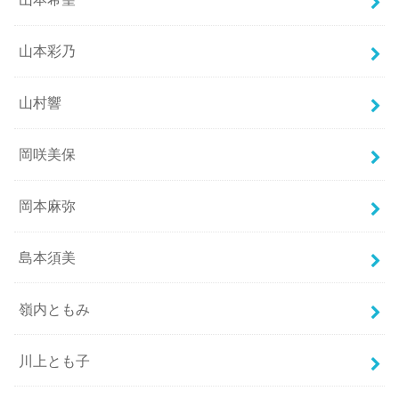
山本彩乃
山村響
岡咲美保
岡本麻弥
島本須美
嶺内ともみ
川上とも子