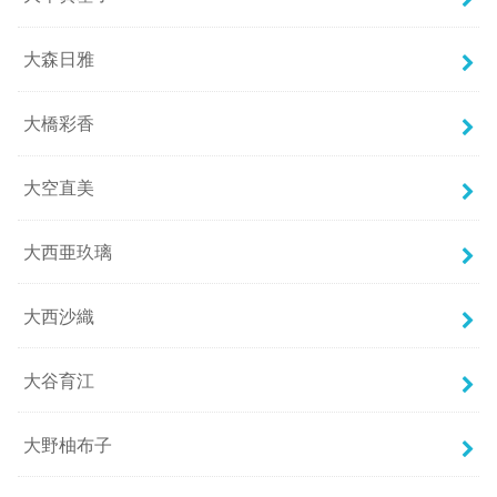
大森日雅
大橋彩香
大空直美
大西亜玖璃
大西沙織
大谷育江
大野柚布子