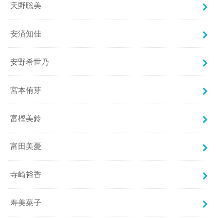
天野聡美
安済知佳
安野希世乃
宮本侑芽
富樫美鈴
富田美憂
寺崎裕香
寿美菜子