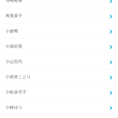
寺崎裕香
寿美菜子
小倉唯
小原好美
小山百代
小岩井ことり
小松未可子
小林ゆう