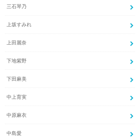
三石琴乃
上坂すみれ
上田麗奈
下地紫野
下田麻美
中上育実
中原麻衣
中島愛