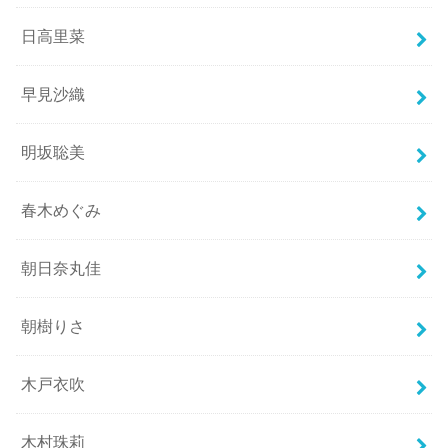
日高里菜
早見沙織
明坂聡美
春木めぐみ
朝日奈丸佳
朝樹りさ
木戸衣吹
木村珠莉