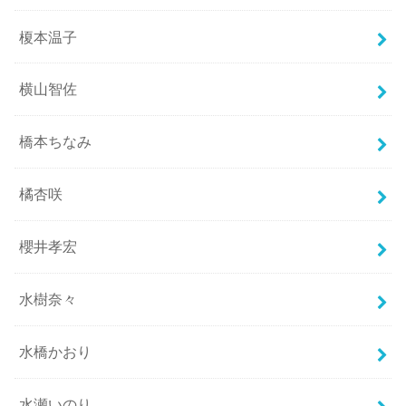
榎本温子
横山智佐
橋本ちなみ
橘杏咲
櫻井孝宏
水樹奈々
水橋かおり
水瀬いのり