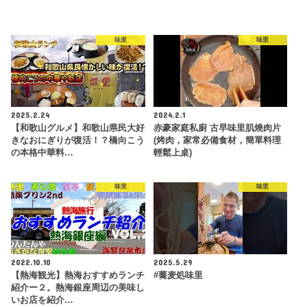
味里
味里
2025.2.24
2024.2.1
【和歌山グルメ】和歌山県民大好
赤豪家庭私廚 古早味里肌燒肉片
きなおにぎりが復活！？橋向こう
(烤肉，家常必備食材，簡單料理
の本格中華料…
輕鬆上桌)
味里
味里
2022.10.10
2025.5.29
【熱海観光】熱海おすすめランチ
#蕎麦処味里
紹介ー２。熱海銀座周辺の美味し
いお店を紹介…