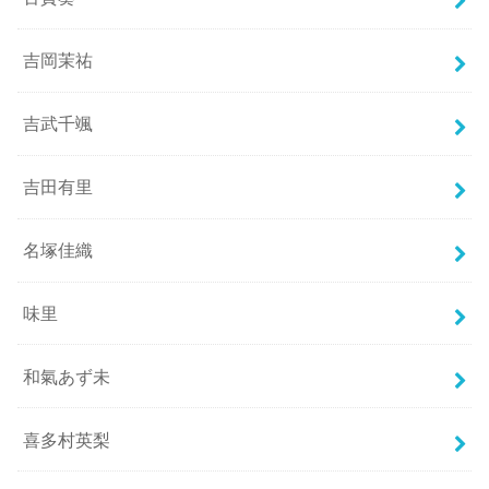
吉岡茉祐
吉武千颯
吉田有里
名塚佳織
味里
和氣あず未
喜多村英梨