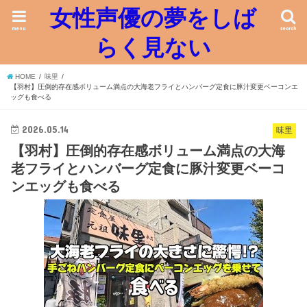
女性声優の夢をしば
menu
search
らく見ない
HOME
味里
【羽村】圧倒的存在感ボリューム満点の大海老フライとハンバーグ定食に豚汁変更ベーコンエ
ッグも食べる
2026.05.14
味里
【羽村】圧倒的存在感ボリューム満点の大海
老フライとハンバーグ定食に豚汁変更ベーコ
ンエッグも食べる