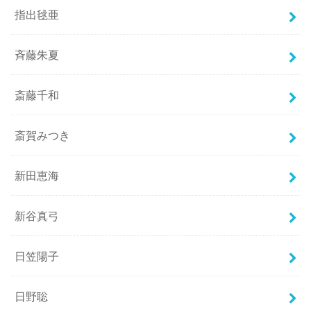
指出毬亜
斉藤朱夏
斎藤千和
斎賀みつき
新田恵海
新谷真弓
日笠陽子
日野聡