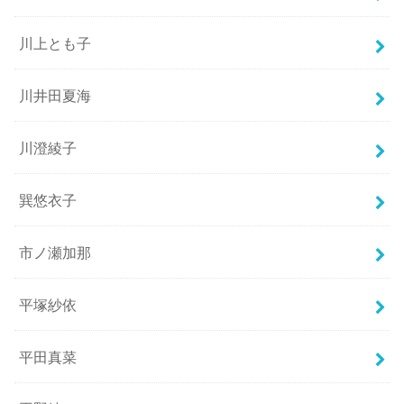
川上とも子
川井田夏海
川澄綾子
巽悠衣子
市ノ瀬加那
平塚紗依
平田真菜