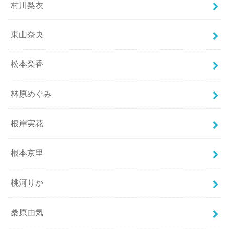
村川梨衣
東山奈央
松本梨香
林原めぐみ
根岸実花
根本京里
桃河りか
桑原由気