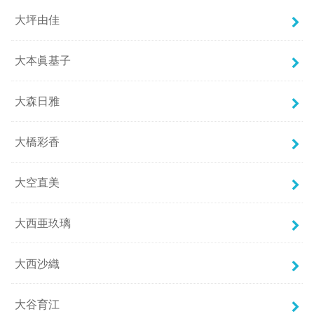
大坪由佳
大本眞基子
大森日雅
大橋彩香
大空直美
大西亜玖璃
大西沙織
大谷育江