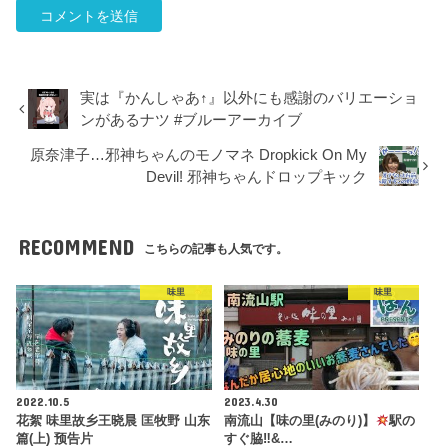
実は『かんしゃあ↑』以外にも感謝のバリエーショ
ンがあるナツ #ブルーアーカイブ
原奈津子…邪神ちゃんのモノマネ Dropkick On My
Devil! 邪神ちゃんドロップキック
RECOMMEND
こちらの記事も人気です。
味里
味里
2022.10.5
2023.4.30
花絮 味里故乡王晓晨 匡牧野 山东
南流山【味の里(みのり)】
駅の
篇(上) 预告片​​​​
すぐ脇‼&…