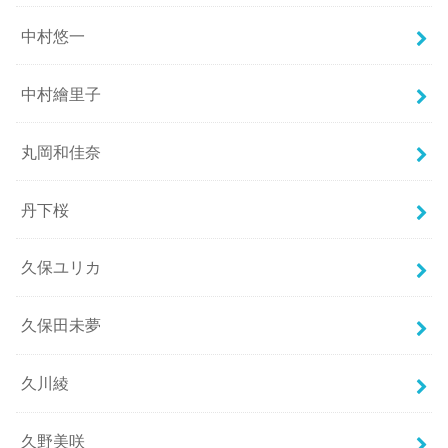
中村悠一
中村繪里子
丸岡和佳奈
丹下桜
久保ユリカ
久保田未夢
久川綾
久野美咲