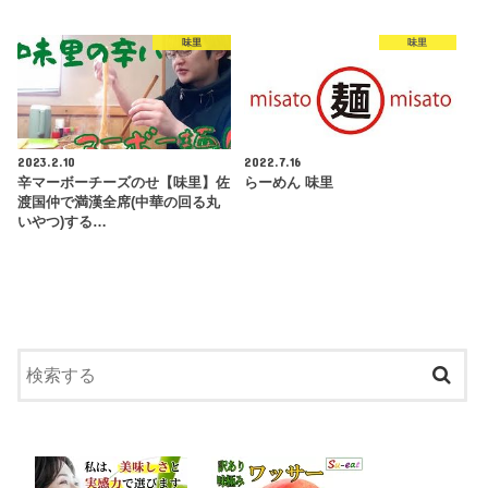
味里
味里
2023.2.10
2022.7.16
辛マーボーチーズのせ【味里】佐
らーめん 味里
渡国仲で満漢全席(中華の回る丸
いやつ)する…