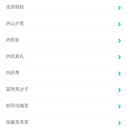
佳原萌枝
内山夕実
内田彩
内田真礼
内田秀
冨岡美沙子
前田佳織里
加藤英美里