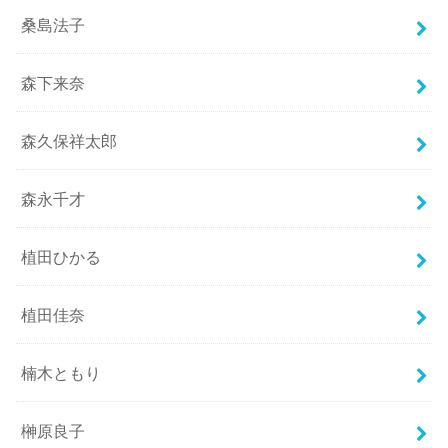
桑島法子
森下来奈
森久保祥太郎
森永千才
植田ひかる
植田佳奈
楠木ともり
榊原良子