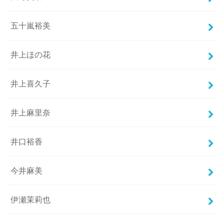
五十嵐裕美
井上ほの花
井上喜久子
井上麻里奈
井口裕香
今井麻美
伊瀬茉莉也