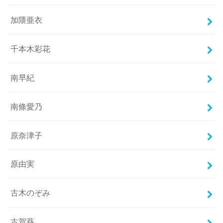
加隈亜衣
千本木彩花
南早紀
南條愛乃
原奈津子
原由実
古木のぞみ
古賀葵