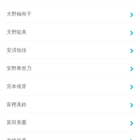
大野柚布子
天野聡美
安済知佳
安野希世乃
宮本侑芽
富樫美鈴
富田美憂