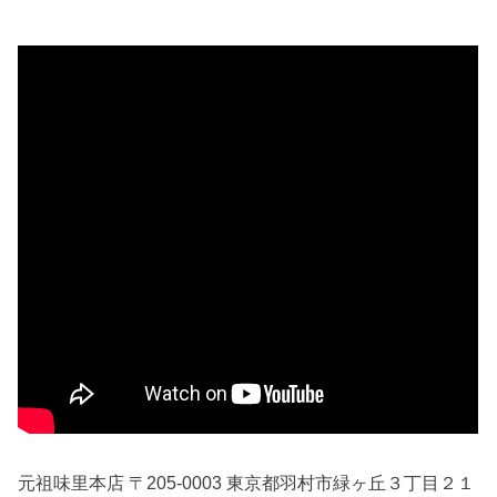
元祖味里本店 〒205-0003 東京都羽村市緑ヶ丘３丁目２１