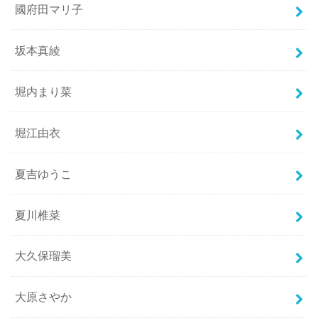
國府田マリ子
坂本真綾
堀内まり菜
堀江由衣
夏吉ゆうこ
夏川椎菜
大久保瑠美
大原さやか