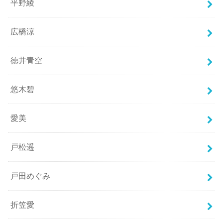
平野綾
広橋涼
徳井青空
悠木碧
愛美
戸松遥
戸田めぐみ
折笠愛