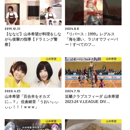
2019.12.31
2024.8.8
【ななピ】山本希望が料理をしな
『リバース：1999』レグルス
がら後輩の指導【ドラミング警
「海を漂い、ラジオでフィーバ
察】
ー！すべてのフ…
山本希望
山本希望
2020.4.23
2024.7.15
山本希望「百合本をオカズ
近畿クラブスフィーダ 山本希望
に…？」 佐倉綾音「うおいぃぃ
2023-24 V.LEAGUE DIV…
ぃぃ！！！ｗｗｗ」
山本希望
山本希望