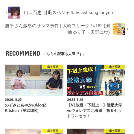
山口百恵 引退スペシャル tv last song for you
勝平さん激昂のサンマ事件 | 大崎フリーク!! #182 (渕
崎ゆり子・天野ユウ)
RECOMMEND
こちらの記事も人気です。
山本希望
山本希望
2020.11.23
2025.5.18
のぞみとあやかのMog2
【V1敗退・下剋上！】近畿大学
Kitchen（第223回）
vsヴォレアス北海道 第５セッ
トフルセット…
山本希望
山本希望