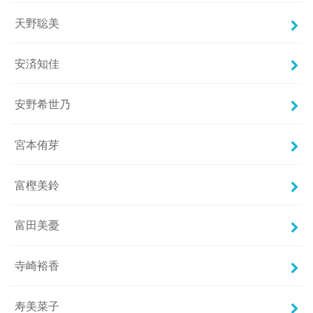
天野聡美
安済知佳
安野希世乃
宮本侑芽
富樫美鈴
富田美憂
寺崎裕香
寿美菜子