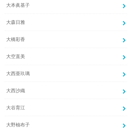
大本眞基子
大森日雅
大橋彩香
大空直美
大西亜玖璃
大西沙織
大谷育江
大野柚布子