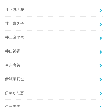
井上ほの花
井上喜久子
井上麻里奈
井口裕香
今井麻美
伊瀬茉莉也
伊藤かな恵
伊藤美来