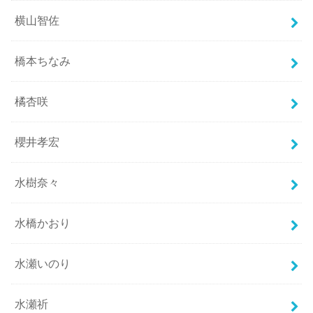
横山智佐
橋本ちなみ
橘杏咲
櫻井孝宏
水樹奈々
水橋かおり
水瀬いのり
水瀬祈