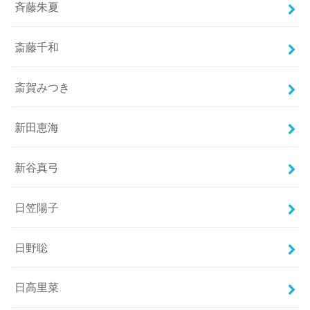
斉藤朱夏
斎藤千和
斎賀みつき
新田恵海
新谷真弓
日笠陽子
日野聡
日高里菜