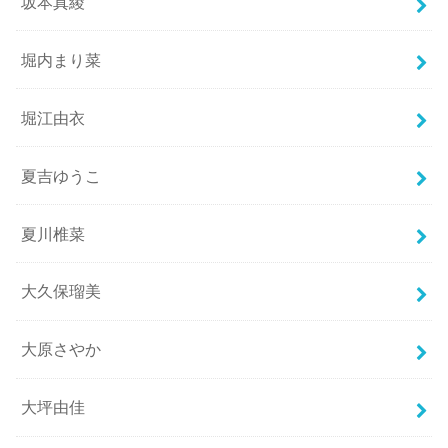
坂本真綾
堀内まり菜
堀江由衣
夏吉ゆうこ
夏川椎菜
大久保瑠美
大原さやか
大坪由佳