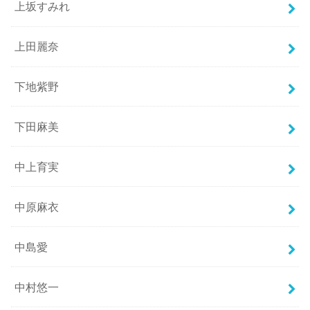
上坂すみれ
上田麗奈
下地紫野
下田麻美
中上育実
中原麻衣
中島愛
中村悠一