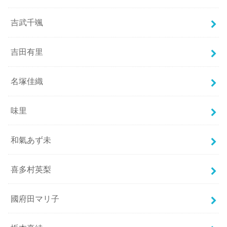
吉武千颯
吉田有里
名塚佳織
味里
和氣あず未
喜多村英梨
國府田マリ子