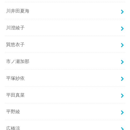
川井田夏海
川澄綾子
巽悠衣子
市ノ瀬加那
平塚紗依
平田真菜
平野綾
広橋涼