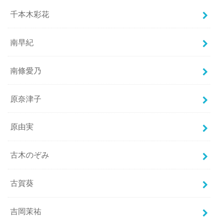
千本木彩花
南早紀
南條愛乃
原奈津子
原由実
古木のぞみ
古賀葵
吉岡茉祐