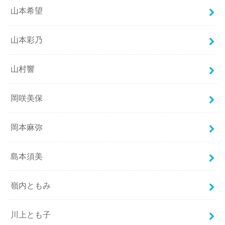
山本希望
山本彩乃
山村響
岡咲美保
岡本麻弥
島本須美
嶺内ともみ
川上とも子