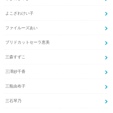
よこざわけい子
ファイルーズあい
ブリドカットセーラ恵美
三森すずこ
三澤紗千香
三瓶由布子
三石琴乃