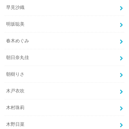
早見沙織
明坂聡美
春木めぐみ
朝日奈丸佳
朝樹りさ
木戸衣吹
木村珠莉
木野日菜