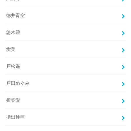
徳井青空
悠木碧
愛美
戸松遥
戸田めぐみ
折笠愛
指出毬亜