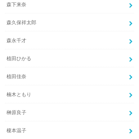
森下来奈
森久保祥太郎
森永千才
植田ひかる
植田佳奈
楠木ともり
榊原良子
榎本温子