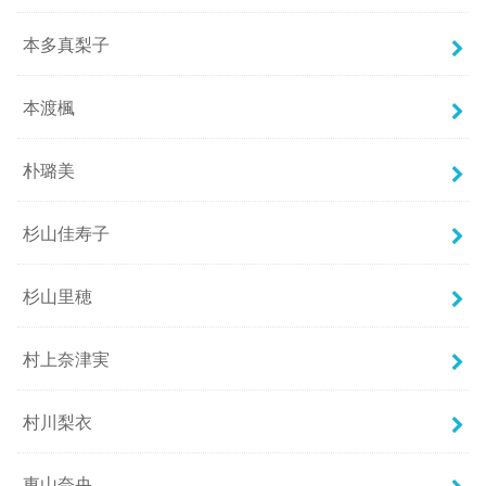
本多真梨子
本渡楓
朴璐美
杉山佳寿子
杉山里穂
村上奈津実
村川梨衣
東山奈央