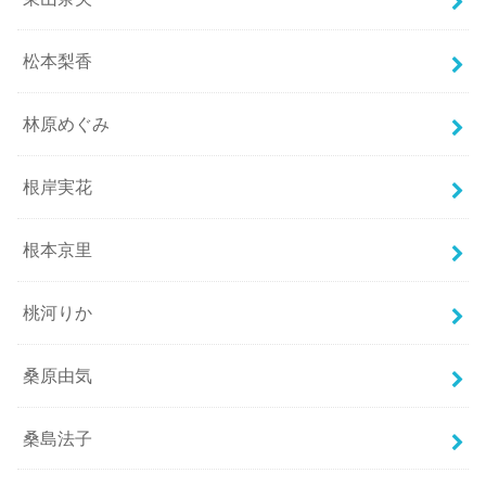
松本梨香
林原めぐみ
根岸実花
根本京里
桃河りか
桑原由気
桑島法子