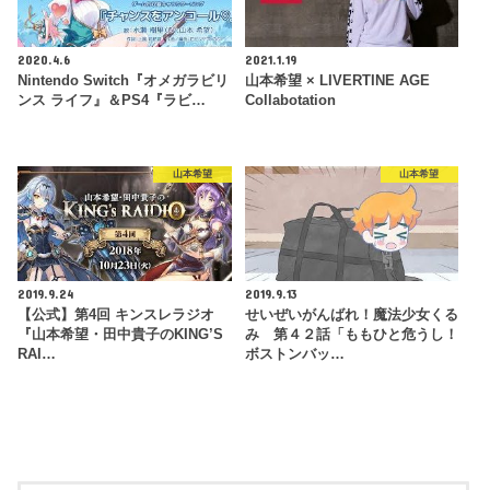
2020.4.6
2021.1.19
Nintendo Switch『オメガラビリ
山本希望 × LIVERTINE AGE
ンス ライフ』＆PS4『ラビ…
Collabotation
山本希望
山本希望
2019.9.24
2019.9.13
【公式】第4回 キンスレラジオ
せいぜいがんばれ！魔法少女くる
『山本希望・田中貴子のKING’S
み 第４２話「ももひと危うし！
RAI…
ボストンバッ…