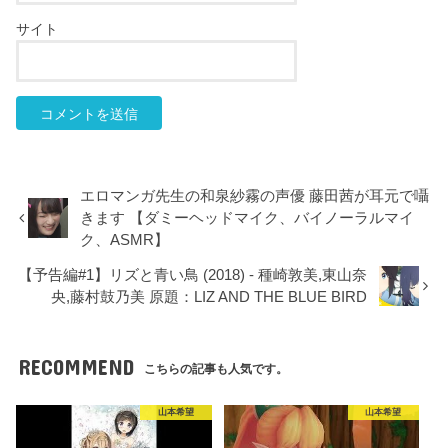
サイト
エロマンガ先生の和泉紗霧の声優 藤田茜が耳元で囁
きます 【ダミーヘッドマイク、バイノーラルマイ
ク、ASMR】
【予告編#1】リズと青い鳥 (2018) - 種崎敦美,東山奈
央,藤村鼓乃美 原題：LIZ AND THE BLUE BIRD
RECOMMEND
こちらの記事も人気です。
山本希望
山本希望