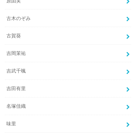
原由実
古木のぞみ
古賀葵
吉岡茉祐
吉武千颯
吉田有里
名塚佳織
味里