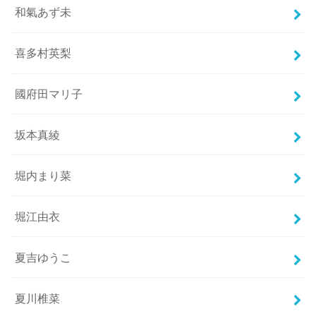
和氣あず未
喜多村英梨
國府田マリ子
坂本真綾
堀内まり菜
堀江由衣
夏吉ゆうこ
夏川椎菜