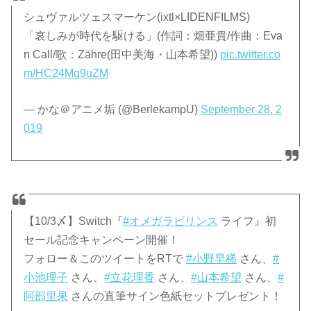
シュヴァルツェスマーケン(ixtl×LIDENFILMS)
「哀しみが時代を駆ける」(作詞：畑亜貴/作曲：Eva
n Call/歌：Zähre(田中美海・山本希望))
pic.twitter.co
m/HC24Mg9uZM
— かな＠アニメ垢 (@BerlekampU)
September 28, 2
019
【10/3〆】Switch『
#オメガラビリンス
ライフ』初
セール記念キャンペーン開催！
フォロー＆このツイートをRTで
#小野早稀
さん、
#
小池理子
さん、
#立花理香
さん、
#山本希望
さん、
#
阿部里果
さんの直筆サイン色紙セットプレゼント！