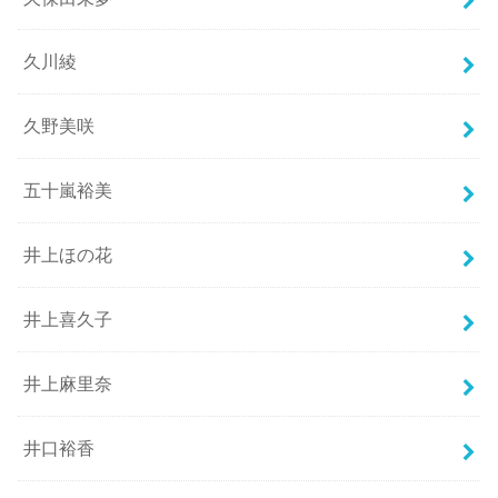
久川綾
久野美咲
五十嵐裕美
井上ほの花
井上喜久子
井上麻里奈
井口裕香