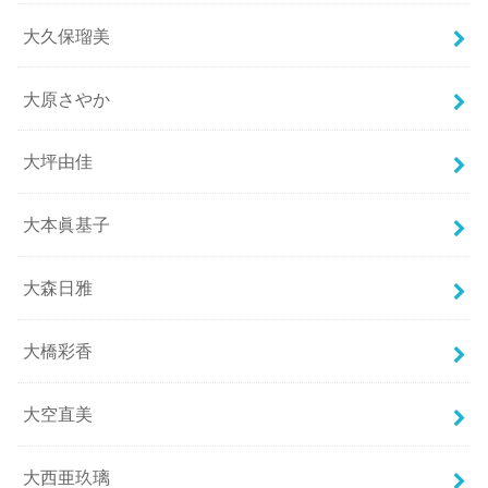
大久保瑠美
大原さやか
大坪由佳
大本眞基子
大森日雅
大橋彩香
大空直美
大西亜玖璃