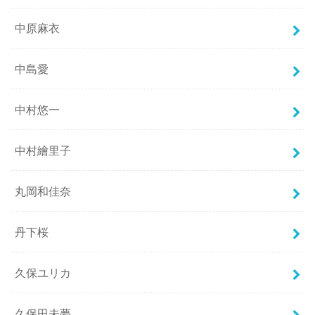
中原麻衣
中島愛
中村悠一
中村繪里子
丸岡和佳奈
丹下桜
久保ユリカ
久保田未夢