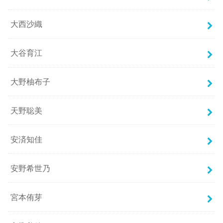
大西沙織
大谷育江
大野柚布子
天野聡美
安済知佳
安野希世乃
宮本侑芽