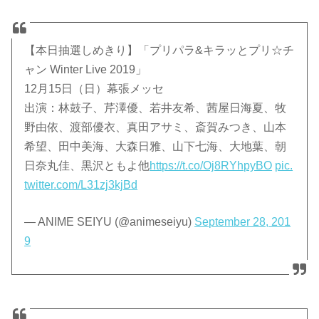
【本日抽選しめきり】「プリパラ&キラッとプリ☆チ
ャン Winter Live 2019」
12月15日（日）幕張メッセ
出演：林鼓子、芹澤優、若井友希、茜屋日海夏、牧
野由依、渡部優衣、真田アサミ、斎賀みつき、山本
希望、田中美海、大森日雅、山下七海、大地葉、朝
日奈丸佳、黒沢ともよ他
https://t.co/Oj8RYhpyBO
pic.
twitter.com/L31zj3kjBd
— ANIME SEIYU (@animeseiyu)
September 28, 201
9