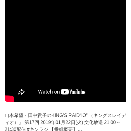
山本希望・田中貴子のKING’S RAID“IO”!（キングスレイデ
ィオ）』 第17回 2019年01月22日(火) 文化放送 21:00～
21:30配信 #キンラジ 【番組概要】…