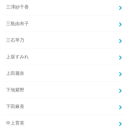
三澤紗千香
三瓶由布子
三石琴乃
上坂すみれ
上田麗奈
下地紫野
下田麻美
中上育実