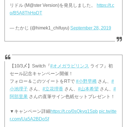
リドル (M@ster Version)を発見しました。
https://t.c
o/B5A8ThHpDT
— たかじ (@himek1_chifuyu)
September 28, 2019
【10/3〆】Switch『
#オメガラビリンス
ライフ』初
セール記念キャンペーン開催！
フォロー＆このツイートをRTで
#小野早稀
さん、
#
小池理子
さん、
#立花理香
さん、
#山本希望
さん、
#
阿部里果
さんの直筆サイン色紙セットプレゼント！
▼キャンペーン詳細
https://t.co/0sQkyq1Spb
pic.twitte
r.com/Ua5A2BDoSf