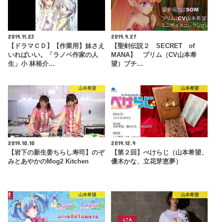
2019.11.23
2019.9.27
【ドラマＣＤ】【作業用】妹さえ
【聖剣伝説２ SECRET of
いればいい。「ラノベ作家の人
MANA】 プリム（CV山本希
生」小 林裕介…
望）プチ…
山本希望
山本希望
2019.10.10
2019.12.9
【岩下の新生姜ちらし寿司】のぞ
【第２回】ぺけらじ（山本希望、
みとあやかのMog2 Kitchen
優木かな、立花芽恵夢）
山本希望
山本希望