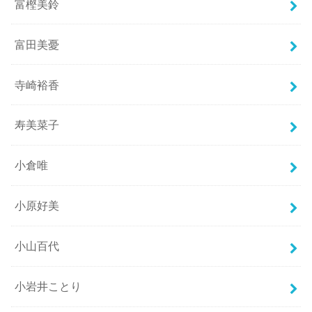
富樫美鈴
富田美憂
寺崎裕香
寿美菜子
小倉唯
小原好美
小山百代
小岩井ことり