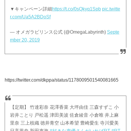
▼キャンペーン詳細
https://t.co/0sQkyq1Spb
pic.twitte
r.com/Ua5A2BDoSf
— オメガラビリンス公式 (@OmegaLabyrinth)
Septe
mber 20, 2019
https://twitter.com/dkppa/status/1178009501540081665
【定期】 竹達彩奈 花澤香菜 大坪由佳 三森すずこ 小
岩井ことり 戸松遥 津田美波 佐倉綾音 小倉唯 井上麻
里奈 三上枝織 徳井青空 山本希望 豊崎愛生 寺川愛美
日高里奈 新田恵海
#好きな声優さんがいればRT
#RT