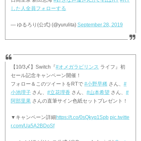
した人全員フォローする
— ゆるろり(公式) (@yurulita)
September 28, 2019
【10/3〆】Switch『
#オメガラビリンス
ライフ』初
セール記念キャンペーン開催！
フォロー＆このツイートをRTで
#小野早稀
さん、
#
小池理子
さん、
#立花理香
さん、
#山本希望
さん、
#
阿部里果
さんの直筆サイン色紙セットプレゼント！
▼キャンペーン詳細
https://t.co/0sQkyq1Spb
pic.twitte
r.com/Ua5A2BDoSf