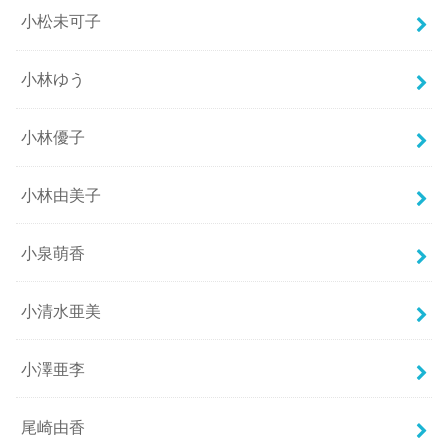
小松未可子
小林ゆう
小林優子
小林由美子
小泉萌香
小清水亜美
小澤亜李
尾崎由香