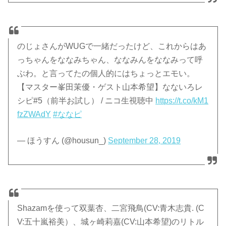
のじょさんがWUGで一緒だったけど、これからはあ
っちゃんをななみちゃん、ななみんをななみって呼
ぶわ。と言ってたの個人的にはちょっとエモい。
【マスター峯田茉優・ゲスト山本希望】なないろレ
シピ#5（前半お試し） / ニコ生視聴中
https://t.co/kM1
fzZWAdY
#ななピ
— ほうすん (@housun_)
September 28, 2019
Shazamを使って双葉杏、二宮飛鳥(CV:青木志貴. (C
V:五十嵐裕美）、城ヶ崎莉嘉(CV:山本希望)のリトル