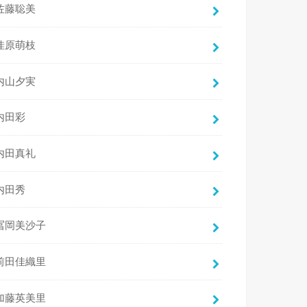
佐藤聡美
佳原萌枝
内山夕実
内田彩
内田真礼
内田秀
冨岡美沙子
前田佳織里
加藤英美里