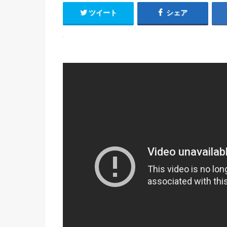
ツイート
シェア