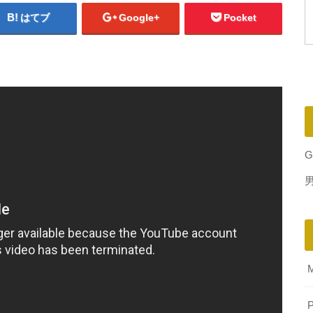
はてブ
Google+
Pocket
G
P