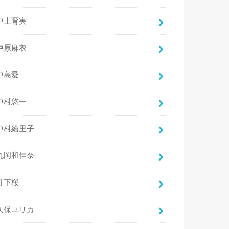
中上育実
中原麻衣
中島愛
中村悠一
中村繪里子
丸岡和佳奈
丹下桜
久保ユリカ