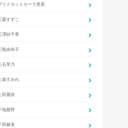
ブリドカットセーラ恵美
三森すずこ
三澤紗千香
三瓶由布子
三石琴乃
上坂すみれ
上田麗奈
下地紫野
下田麻美