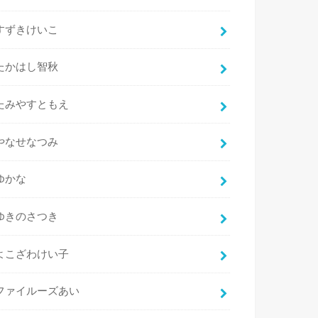
すずきけいこ
たかはし智秋
たみやすともえ
やなせなつみ
ゆかな
ゆきのさつき
よこざわけい子
ファイルーズあい