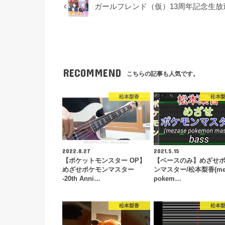
ガールフレンド（仮）13周年記念生放送『ガー
RECOMMEND
こちらの記事も人気です。
松本梨香
松本
2022.8.27
2021.5.15
【ポケットモンスター OP】
【ベースのみ】めざせ
めざせポケモンマスター
ンマスター/松本梨香(mez
-20th Anni…
pokem…
松本梨香
松本