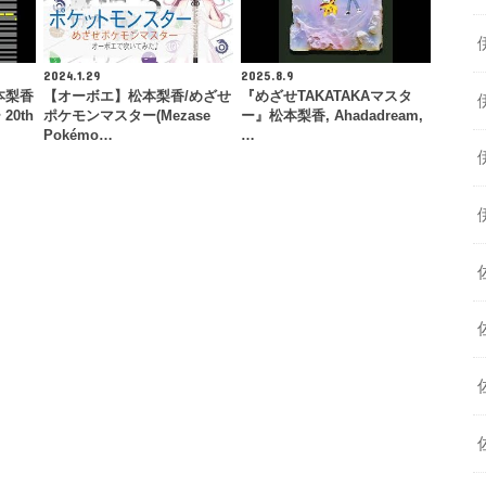
2024.1.29
2025.8.9
本梨香
【オーボエ】松本梨香/めざせ
『めざせTAKATAKAマスタ
0th
ポケモンマスター(Mezase
ー』松本梨香, Ahadadream,
Pokémo…
…