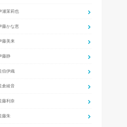
伊瀬茉莉也
伊藤かな恵
伊藤美来
伊藤静
佐伯伊織
佐倉綾音
佐藤利奈
佐藤朱