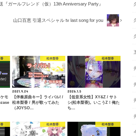
ルフレンド（仮）13th Anniversary Party』
山口百恵 引退スペシャル tv last song for you
梨香
松本梨香
松本梨香
2021.9.24
2026.1.5
ポケモ
【伴奏原曲キー】ライバル! /
【低音系女性】XY&Z / サト
ase
松本梨香 / 男が歌ってみた
シ(松本梨香)。いこうZ！俺た
（JOYSO…
ち…
梨香
松本梨香
松本梨香