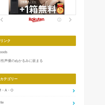
リンク
oods
男性声優のぬかるみに嵌まる
カテゴリー
M・A・O
ile