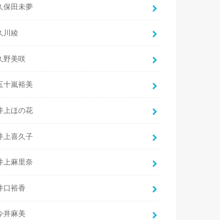
久保田未夢
久川綾
久野美咲
五十嵐裕美
井上ほの花
井上喜久子
井上麻里奈
井口裕香
今井麻美