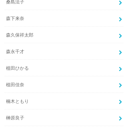
桑島法子
森下来奈
森久保祥太郎
森永千才
植田ひかる
植田佳奈
楠木ともり
榊原良子