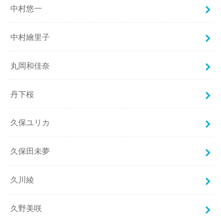
中村悠一
中村繪里子
丸岡和佳奈
丹下桜
久保ユリカ
久保田未夢
久川綾
久野美咲