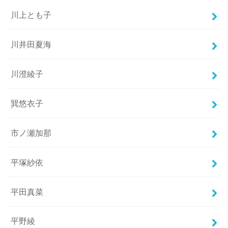
川上とも子
川井田夏海
川澄綾子
巽悠衣子
市ノ瀬加那
平塚紗依
平田真菜
平野綾