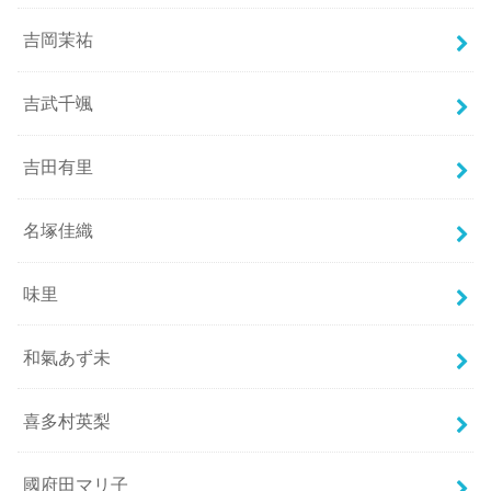
吉岡茉祐
吉武千颯
吉田有里
名塚佳織
味里
和氣あず未
喜多村英梨
國府田マリ子