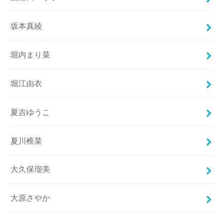
坂本真綾
堀内まり菜
堀江由衣
夏吉ゆうこ
夏川椎菜
大久保瑠美
大原さやか