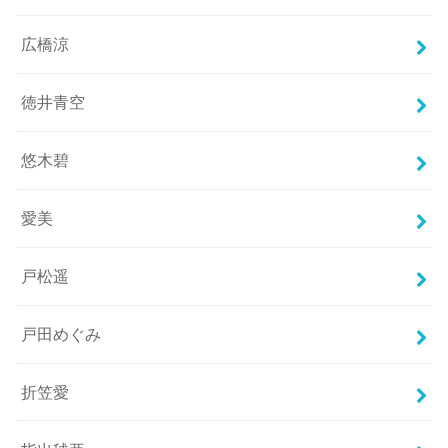
広橋涼
徳井青空
悠木碧
愛美
戸松遥
戸田めぐみ
折笠愛