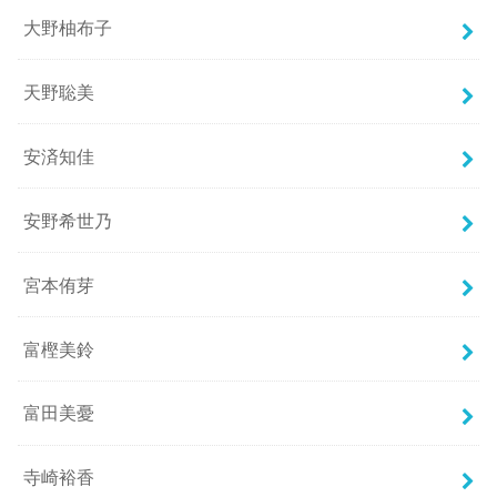
大野柚布子
天野聡美
安済知佳
安野希世乃
宮本侑芽
富樫美鈴
富田美憂
寺崎裕香