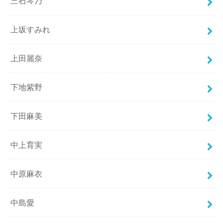
三石琴乃
上坂すみれ
上田麗奈
下地紫野
下田麻美
中上育実
中原麻衣
中島愛