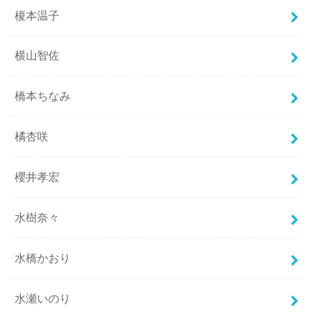
榎本温子
横山智佐
橋本ちなみ
橘杏咲
櫻井孝宏
水樹奈々
水橋かおり
水瀬いのり