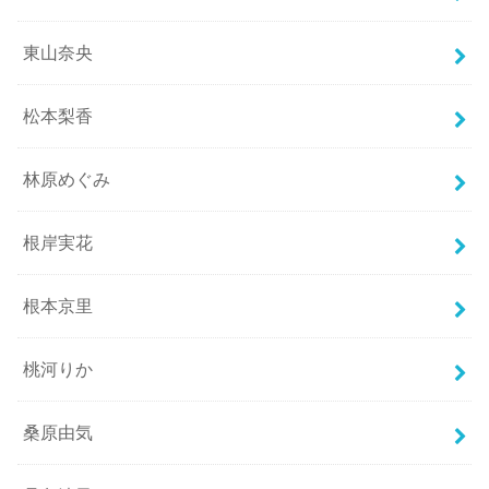
東山奈央
松本梨香
林原めぐみ
根岸実花
根本京里
桃河りか
桑原由気