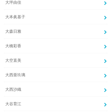
大坪由佳
大本眞基子
大森日雅
大橋彩香
大空直美
大西亜玖璃
大西沙織
大谷育江