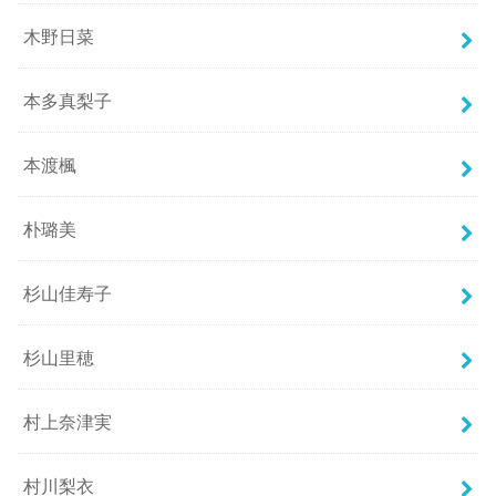
木野日菜
本多真梨子
本渡楓
朴璐美
杉山佳寿子
杉山里穂
村上奈津実
村川梨衣