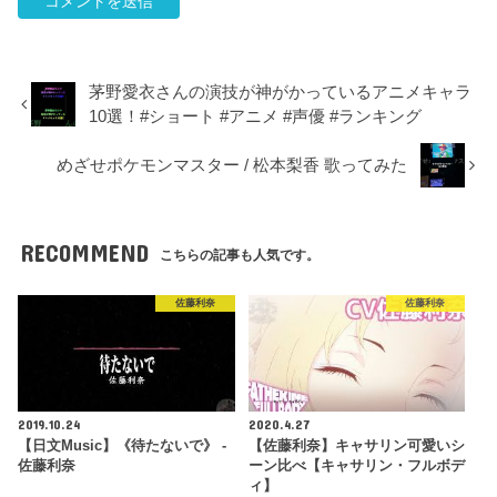
茅野愛衣さんの演技が神がかっているアニメキャラ
10選！#ショート #アニメ #声優 #ランキング
めざせポケモンマスター / 松本梨香 歌ってみた
RECOMMEND
こちらの記事も人気です。
佐藤利奈
佐藤利奈
2019.10.24
2020.4.27
【日文Music】《待たないで》 -
【佐藤利奈】キャサリン可愛いシ
佐藤利奈
ーン比べ【キャサリン・フルボデ
ィ】