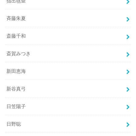
指出毬亜
斉藤朱夏
斎藤千和
斎賀みつき
新田恵海
新谷真弓
日笠陽子
日野聡