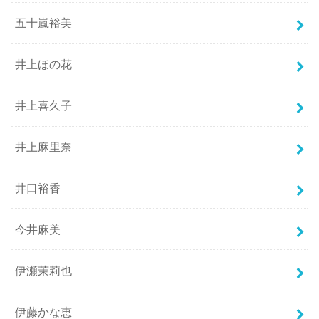
五十嵐裕美
井上ほの花
井上喜久子
井上麻里奈
井口裕香
今井麻美
伊瀬茉莉也
伊藤かな恵