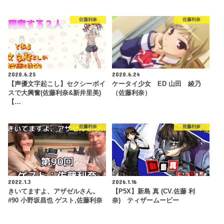
佐藤利奈
佐藤利奈
2020.6.25
2020.6.24
【声優文字起こし】セクシーボイ
ケータイ少女 ED 山田 綾乃
スで大興奮(佐藤利奈&新井里美)
（佐藤利奈）
【…
佐藤利奈
佐藤利奈
2022.1.3
2026.1.16
きいてますよ、アザゼルさん。
【P5X】新島 真 (CV.佐藤 利
#90 小野坂昌也 ゲスト,佐藤利奈
奈) ティザームービー