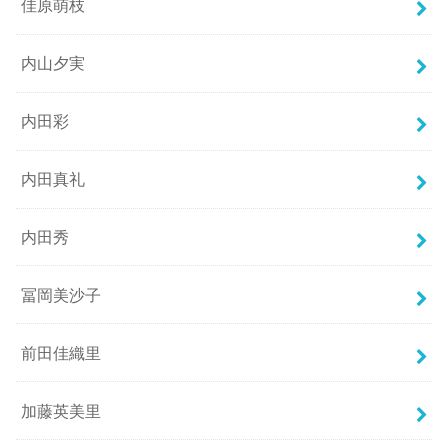
佳原萌枝
内山夕実
内田彩
内田真礼
内田秀
冨岡美沙子
前田佳織里
加藤英美里