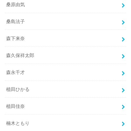
桑原由気
桑島法子
森下来奈
森久保祥太郎
森永千才
植田ひかる
植田佳奈
楠木ともり