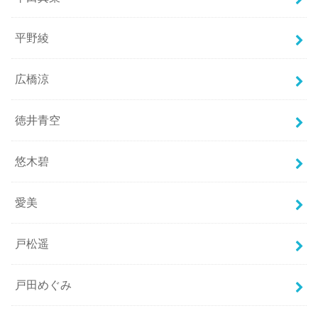
平野綾
広橋涼
徳井青空
悠木碧
愛美
戸松遥
戸田めぐみ