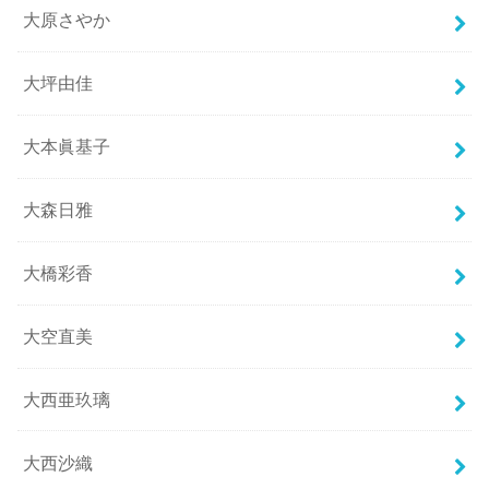
大原さやか
大坪由佳
大本眞基子
大森日雅
大橋彩香
大空直美
大西亜玖璃
大西沙織