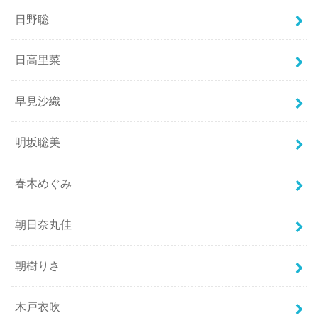
日野聡
日高里菜
早見沙織
明坂聡美
春木めぐみ
朝日奈丸佳
朝樹りさ
木戸衣吹