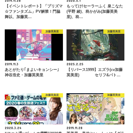
2019.11.28
2020.5.1
【イベントレポート】「プリズマ
もってけ!セーラーふく 泉こなた
☆ファンタズム」PV解禁！門脇
(平野 綾)、柊かがみ(加藤英美
舞以、加藤英…
里)、柊…
加藤英美里
加藤英美里
2019.11.3
2025.2.25
あとがたり｢まよいキョンシー｣
【リバース1999】エズラ(cv加藤
神谷浩史・加藤英美里
英美里) セリフ&バト…
加藤英美里
加藤英美里
2020.3.24
2019.11.28