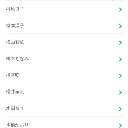
榊原良子
榎本温子
横山智佐
橋本ちなみ
橘杏咲
櫻井孝宏
水樹奈々
水橋かおり