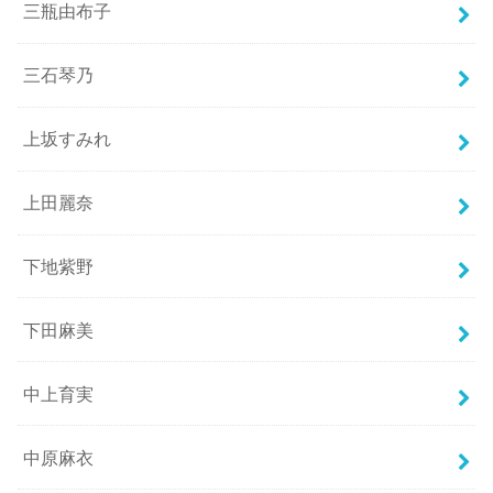
三瓶由布子
三石琴乃
上坂すみれ
上田麗奈
下地紫野
下田麻美
中上育実
中原麻衣