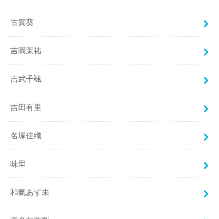
古賀葵
吉岡茉祐
吉武千颯
吉田有里
名塚佳織
味里
和氣あず未