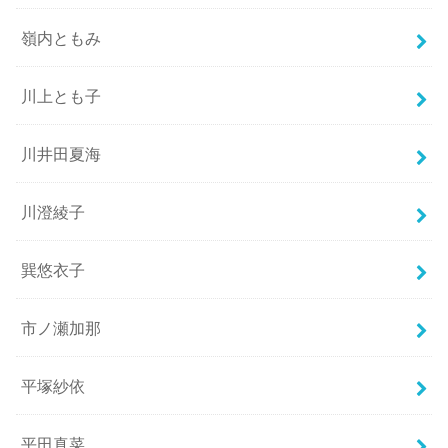
嶺内ともみ
川上とも子
川井田夏海
川澄綾子
巽悠衣子
市ノ瀬加那
平塚紗依
平田真菜