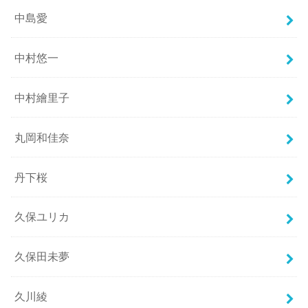
中島愛
中村悠一
中村繪里子
丸岡和佳奈
丹下桜
久保ユリカ
久保田未夢
久川綾