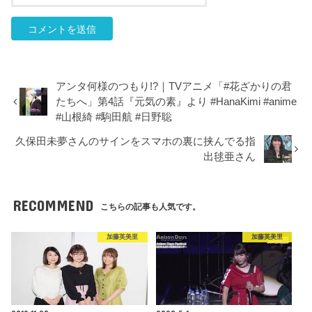
アンタ何様のつもり!?｜TVアニメ「#花ざかりの君
たちへ」第4話『元気の素』より #HanaKimi #anime
#山根綺 #駒田航 #日野聡
久保田未夢さんのサインをスマホの裏に挟んでる指
出毬亜さん
RECOMMEND
こちらの記事も人気です。
加藤英美里
加藤英美里