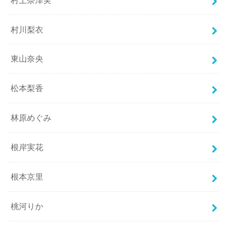
村川梨衣
東山奈央
松本梨香
林原めぐみ
根岸実花
根本京里
桃河りか