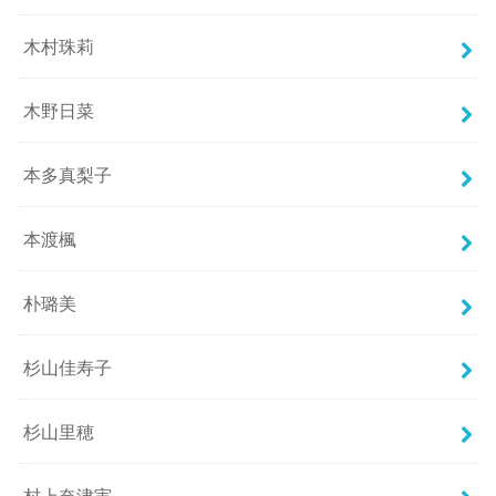
木村珠莉
木野日菜
本多真梨子
本渡楓
朴璐美
杉山佳寿子
杉山里穂
村上奈津実