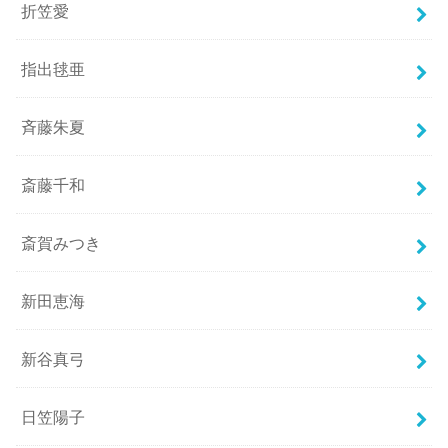
折笠愛
指出毬亜
斉藤朱夏
斎藤千和
斎賀みつき
新田恵海
新谷真弓
日笠陽子