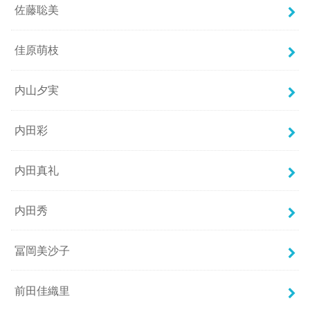
佐藤聡美
佳原萌枝
内山夕実
内田彩
内田真礼
内田秀
冨岡美沙子
前田佳織里