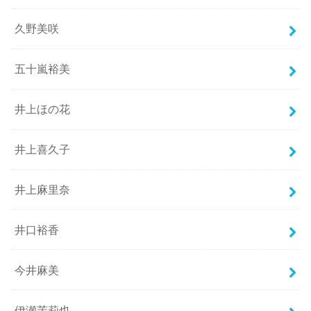
久野美咲
五十嵐裕美
井上ほの花
井上喜久子
井上麻里奈
井口裕香
今井麻美
伊瀬茉莉也