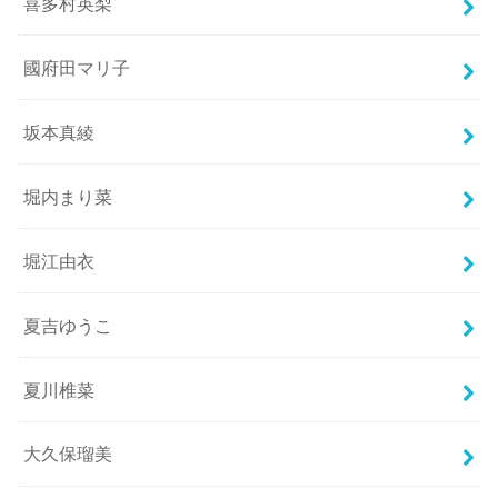
喜多村英梨
國府田マリ子
坂本真綾
堀内まり菜
堀江由衣
夏吉ゆうこ
夏川椎菜
大久保瑠美