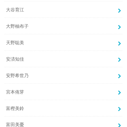
大谷育江
大野柚布子
天野聡美
安済知佳
安野希世乃
宮本侑芽
富樫美鈴
富田美憂