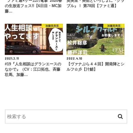
“ファミ通×ゲームの電撃”2020春
英美里・美佑といっしょに『グラ
の生放送フェス!!【6日目・MC加
ブル』！ 第78回【ファミ通】
藤…
加藤英美里
加藤英美里
2021.3.11
2022.4.10
#19『人生相談はグランエースの
【ヴァナぶら４４回】開発陣とシ
なかで』（CV：江口拓也、斉藤
ルフ☆彡【汁鯖】
壮馬、加藤…