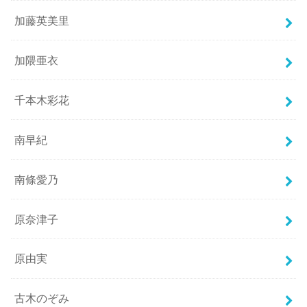
加藤英美里
加隈亜衣
千本木彩花
南早紀
南條愛乃
原奈津子
原由実
古木のぞみ