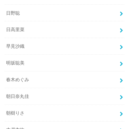
日野聡
日高里菜
早見沙織
明坂聡美
春木めぐみ
朝日奈丸佳
朝樹りさ