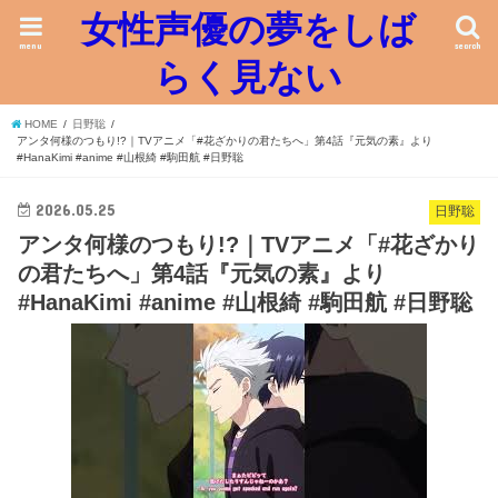
女性声優の夢をしば
menu
search
らく見ない
HOME
日野聡
アンタ何様のつもり!?｜TVアニメ「#花ざかりの君たちへ」第4話『元気の素』より
#HanaKimi #anime #山根綺 #駒田航 #日野聡
2026.05.25
日野聡
アンタ何様のつもり!?｜TVアニメ「#花ざかり
の君たちへ」第4話『元気の素』より
#HanaKimi #anime #山根綺 #駒田航 #日野聡