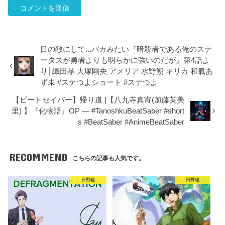
目の敵にして...バカみたい『暗殺者である俺のステ
ータスが勇者よりも明らかに強いのだが』第4話よ
り│織田晶 大塚剛央 アメリア 水野朔 キリカ 和氣あ
ず未 #ステつよショート #ステつよ
【ビートセイバー】帰り道 |【八九寺真宵(加藤英美
里) 】『化物語』OP ― #TanoshkuBeatSaber #short
s #BeatSaber #AnimeBeatSaber
RECOMMEND
こちらの記事も人気です。
日野聡
日野聡