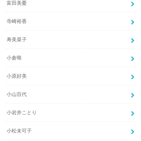
富田美憂
寺崎裕香
寿美菜子
小倉唯
小原好美
小山百代
小岩井ことり
小松未可子