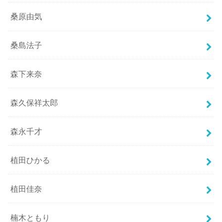
桑原由気
桑島法子
森下来奈
森久保祥太郎
森永千才
植田ひかる
植田佳奈
楠木ともり