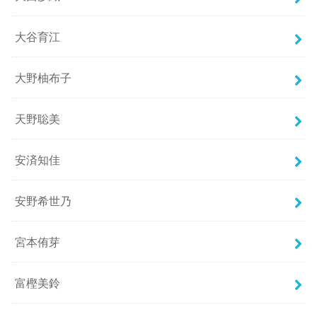
大谷育江
大野柚布子
天野聡美
安済知佳
安野希世乃
宮本侑芽
富樫美鈴