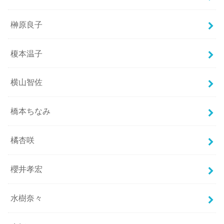
榊原良子
榎本温子
横山智佐
橋本ちなみ
橘杏咲
櫻井孝宏
水樹奈々