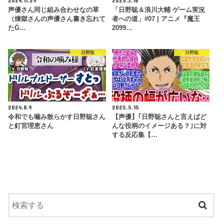
声優さん同じ組み合わせなの草
「日野聡＆浪川大輔 ゲーム実況
（煉獄さんの声優さん書き忘れて
者への道」#07 | アニメ『魔王
たǴ…
2099…
日野聡
日野聡
2024.8.9
2025.5.15
令和でも噛み散らかす日野聡さん
【声優】｢日野聡さんと言えばど
と釘宮理恵さん
んな役柄のイメージある？｣に対
する反応集【…