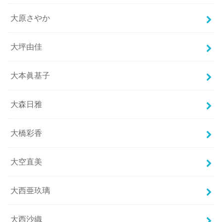
大原さやか
大坪由佳
大本眞基子
大森日雅
大橋彩香
大空直美
大西亜玖璃
大西沙織