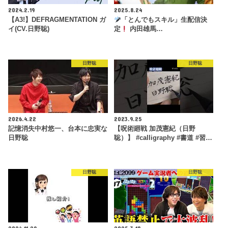
2024.2.19
2025.8.24
【A3!】DEFRAGMENTATION ガ
「とんでもスキル」生配信決
イ(CV.日野聡)
定
内田雄馬…
日野聡
日野聡
2026.4.22
2023.9.25
記憶消失中村悠一、台本に忠実な
【呪術廻戦 加茂憲紀（日野
日野聡
聡）】 #calligraphy #書道 #習…
日野聡
日野聡
2024.11.29
2025.3.18