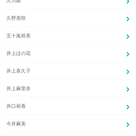
久川綾
久野美咲
五十嵐裕美
井上ほの花
井上喜久子
井上麻里奈
井口裕香
今井麻美