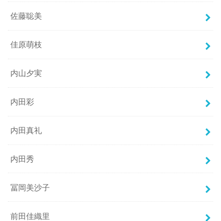
佐藤聡美
佳原萌枝
内山夕実
内田彩
内田真礼
内田秀
冨岡美沙子
前田佳織里