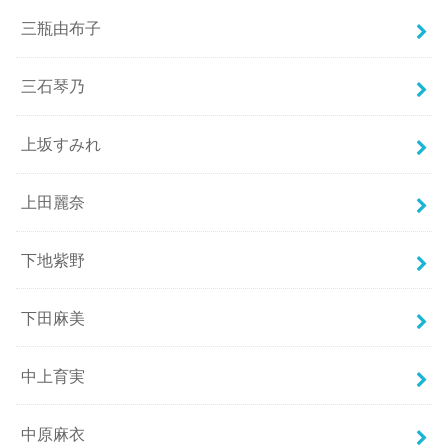
三瓶由布子
三石琴乃
上坂すみれ
上田麗奈
下地紫野
下田麻美
中上育実
中原麻衣