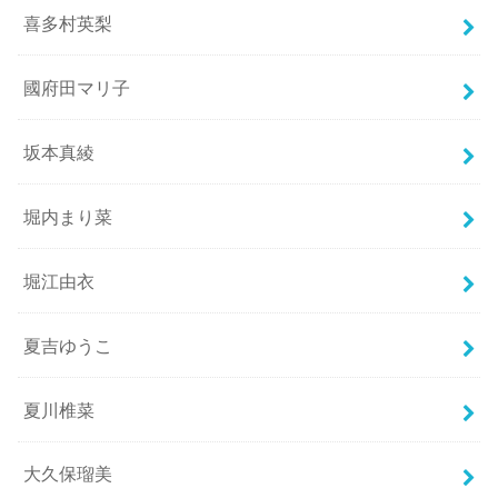
喜多村英梨
國府田マリ子
坂本真綾
堀内まり菜
堀江由衣
夏吉ゆうこ
夏川椎菜
大久保瑠美