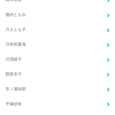
嶺内ともみ
川上とも子
川井田夏海
川澄綾子
巽悠衣子
市ノ瀬加那
平塚紗依