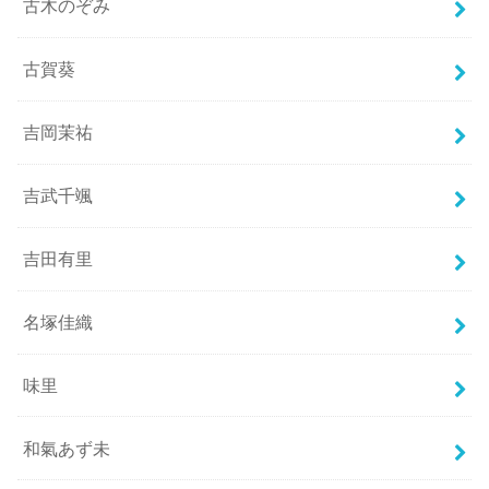
古木のぞみ
古賀葵
吉岡茉祐
吉武千颯
吉田有里
名塚佳織
味里
和氣あず未