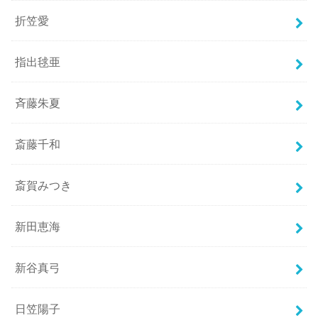
折笠愛
指出毬亜
斉藤朱夏
斎藤千和
斎賀みつき
新田恵海
新谷真弓
日笠陽子