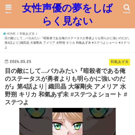
女性声優の夢をしば
menu
search
らく見ない
HOME
和氣あず未
目の敵にして...バカみたい『暗殺者である俺のステータスが勇者よりも明らかに強いのだが』
第4話より│織田晶 大塚剛央 アメリア 水野朔 キリカ 和氣あず未 #ステつよショート #ステつ
よ
2026.05.25
和氣あず未
目の敵にして…バカみたい『暗殺者である俺
のステータスが勇者よりも明らかに強いのだ
が』第4話より│織田晶 大塚剛央 アメリア 水
野朔 キリカ 和氣あず未 #ステつよショート #
ステつよ