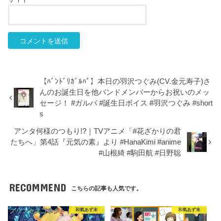
【ﾊﾞﾝﾄﾞﾘｶﾞﾙﾊﾟ】本日の羽沢つぐみ(CV.金元寿子)さ
んのお誕生日を他バンドメンバーからお祝いのメッ
セージ！ #ガルパ #誕生日ボイス #羽沢つぐみ #short
s
アンタ何様のつもり!?｜TVアニメ「#花ざかりの君
たちへ」第4話『元気の素』より #HanaKimi #anime
#山根綺 #駒田航 #日野聡
RECOMMEND
こちらの記事も人気です。
和氣あず未
和氣あず未