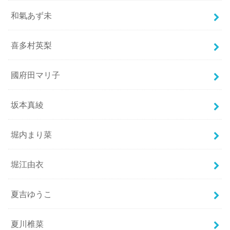
和氣あず未
喜多村英梨
國府田マリ子
坂本真綾
堀内まり菜
堀江由衣
夏吉ゆうこ
夏川椎菜