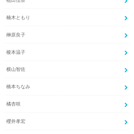
楠木ともり
榊原良子
榎本温子
横山智佐
橋本ちなみ
橘杏咲
櫻井孝宏