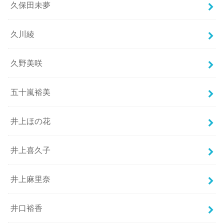
久保田未夢
久川綾
久野美咲
五十嵐裕美
井上ほの花
井上喜久子
井上麻里奈
井口裕香