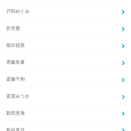
戸田めぐみ
折笠愛
指出毬亜
斉藤朱夏
斎藤千和
斎賀みつき
新田恵海
新谷真弓