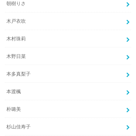
朝樹りさ
木戸衣吹
木村珠莉
木野日菜
本多真梨子
本渡楓
朴璐美
杉山佳寿子