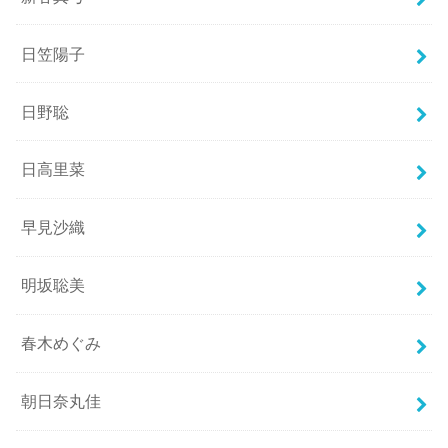
日笠陽子
日野聡
日高里菜
早見沙織
明坂聡美
春木めぐみ
朝日奈丸佳