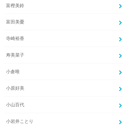
富樫美鈴
富田美憂
寺崎裕香
寿美菜子
小倉唯
小原好美
小山百代
小岩井ことり