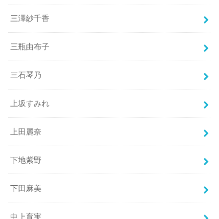
三澤紗千香
三瓶由布子
三石琴乃
上坂すみれ
上田麗奈
下地紫野
下田麻美
中上育実