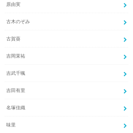
原由実
古木のぞみ
古賀葵
吉岡茉祐
吉武千颯
吉田有里
名塚佳織
味里