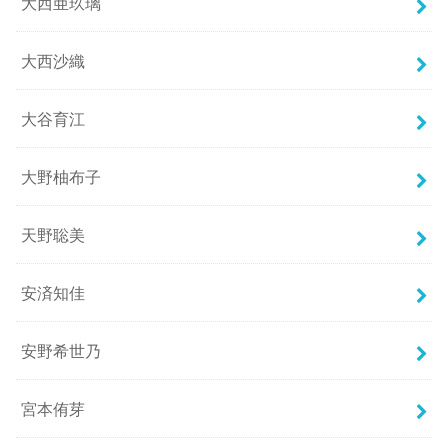
大西亜玖璃
大西沙織
大谷育江
大野柚布子
天野聡美
安済知佳
安野希世乃
宮本侑芽