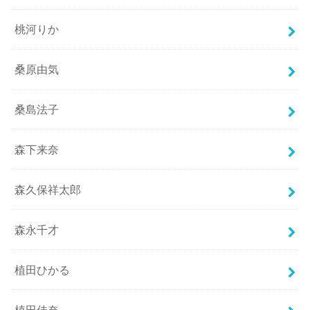
桃河りか
桑原由気
桑島法子
森下来奈
森久保祥太郎
森永千才
植田ひかる
植田佳奈