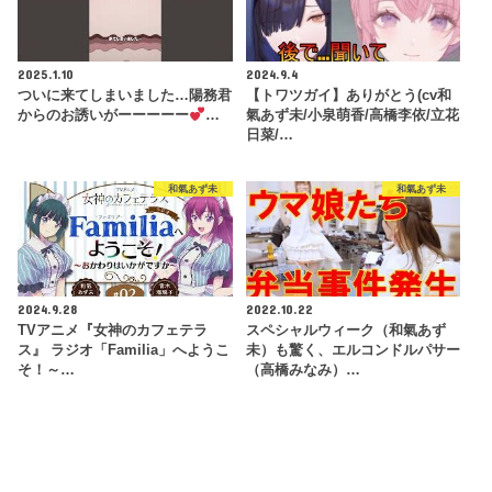
2025.1.10
2024.9.4
ついに来てしまいました…陽務君
【トワツガイ】ありがとう(cv和
からのお誘いがーーーーー
…
氣あず未/小泉萌香/高橋李依/立花
日菜/…
和氣あず未
和氣あず未
2024.9.28
2022.10.22
TVアニメ『女神のカフェテラ
スペシャルウィーク（和氣あず
ス』 ラジオ「Familia」へようこ
未）も驚く、エルコンドルパサー
そ！～…
（高橋みなみ）…