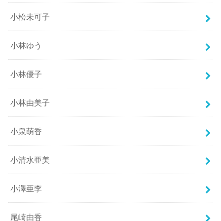
小松未可子
小林ゆう
小林優子
小林由美子
小泉萌香
小清水亜美
小澤亜李
尾崎由香