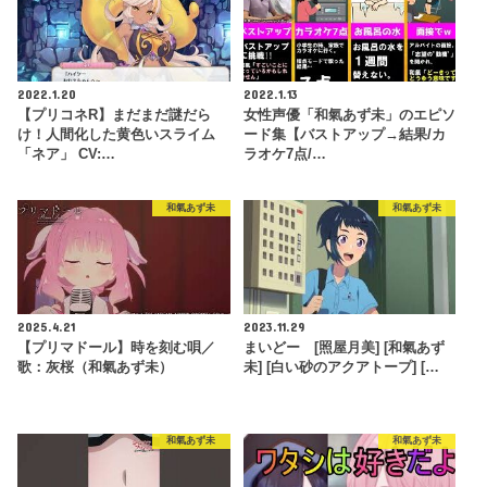
2022.1.20
2022.1.13
【プリコネR】まだまだ謎だら
女性声優「和氣あず未」のエピソ
け！人間化した黄色いスライム
ード集【バストアップ→結果/カ
「ネア」 CV:…
ラオケ7点/…
和氣あず未
和氣あず未
2025.4.21
2023.11.29
【プリマドール】時を刻む唄／
まいどー [照屋月美] [和氣あず
歌：灰桜（和氣あず未）
未] [白い砂のアクアトープ] […
和氣あず未
和氣あず未