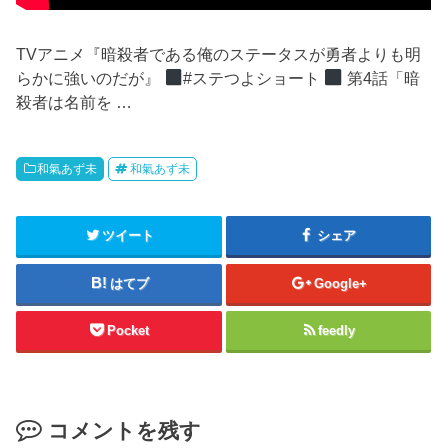
TVアニメ『暗殺者である俺のステータスが勇者よりも明
らかに強いのだが』 ‍
#ステつよショート ‍
第4話「暗
殺者は名前を …
和氣あず未
和氣あず未
ツイート
シェア
はてブ
Google+
Pocket
feedly
コメントを残す