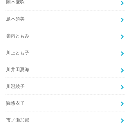
岡本麻弥
島本須美
嶺内ともみ
川上とも子
川井田夏海
川澄綾子
巽悠衣子
市ノ瀬加那