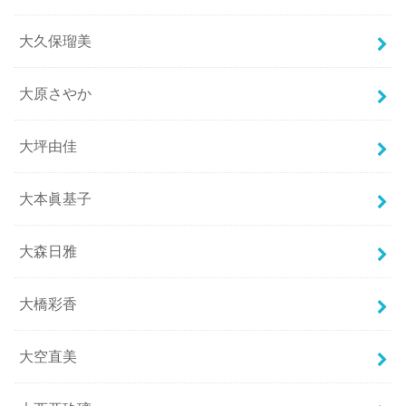
大久保瑠美
大原さやか
大坪由佳
大本眞基子
大森日雅
大橋彩香
大空直美