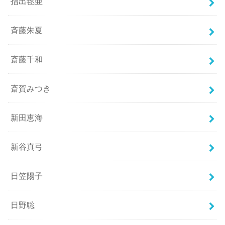
指出毬亜
斉藤朱夏
斎藤千和
斎賀みつき
新田恵海
新谷真弓
日笠陽子
日野聡