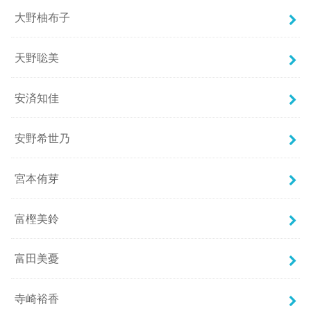
大野柚布子
天野聡美
安済知佳
安野希世乃
宮本侑芽
富樫美鈴
富田美憂
寺崎裕香