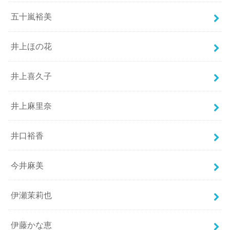
五十嵐裕美
井上ほの花
井上喜久子
井上麻里奈
井口裕香
今井麻美
伊瀬茉莉也
伊藤かな恵