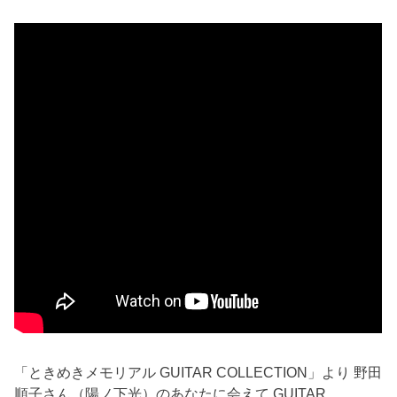
「ときめきメモリアル GUITAR COLLECTION」より 野田
順子さん（陽ノ下光）のあなたに会えて GUITAR