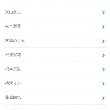
東山奈央
松本梨香
林原めぐみ
根岸実花
根本京里
桃河りか
桑原由気