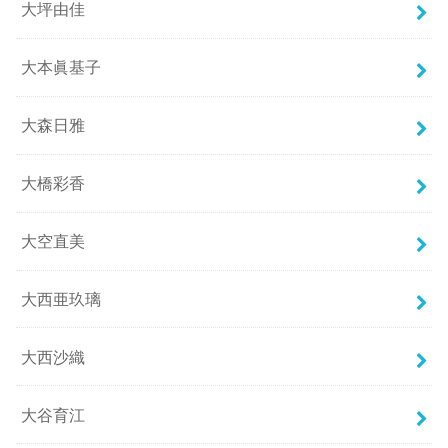
大坪由佳
大本眞基子
大森日雅
大橋彩香
大空直美
大西亜玖璃
大西沙織
大谷育江