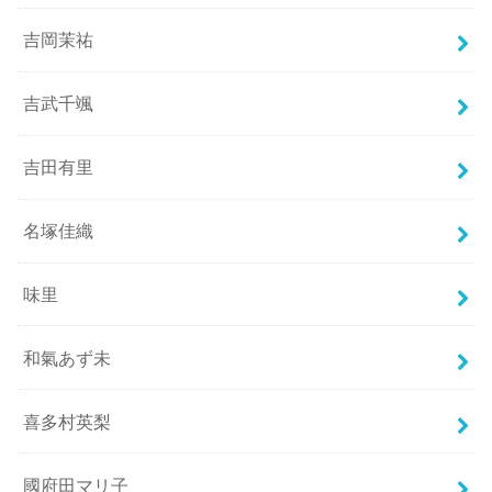
吉岡茉祐
吉武千颯
吉田有里
名塚佳織
味里
和氣あず未
喜多村英梨
國府田マリ子