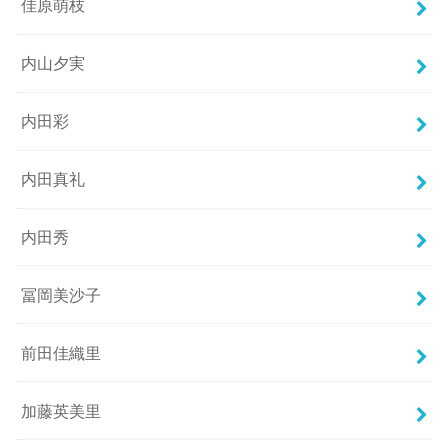
佳原萌枝
内山夕実
内田彩
内田真礼
内田秀
冨岡美沙子
前田佳織里
加藤英美里