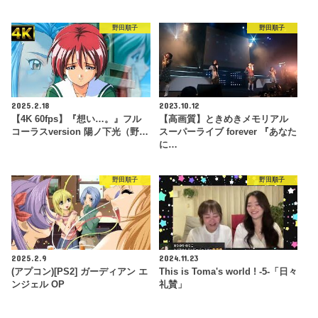
野田順子
野田順子
2025.2.18
2023.10.12
【4K 60fps】『想い…。』フル
【高画質】ときめきメモリアル
コーラスversion 陽ノ下光（野…
スーパーライブ forever 『あなた
に…
野田順子
野田順子
2025.2.9
2024.11.23
(アプコン)[PS2] ガーディアン エ
This is Toma's world ! -5-「日々
ンジェル OP
礼賛」