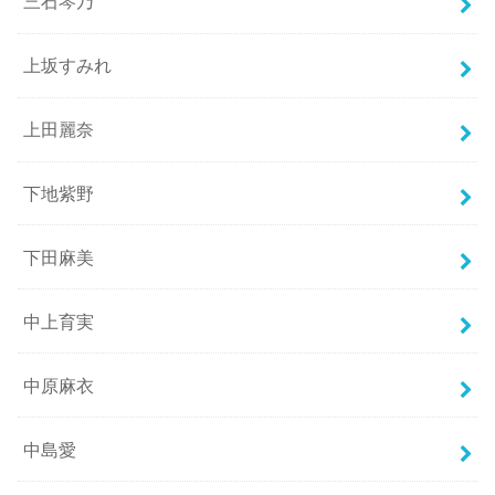
三石琴乃
上坂すみれ
上田麗奈
下地紫野
下田麻美
中上育実
中原麻衣
中島愛