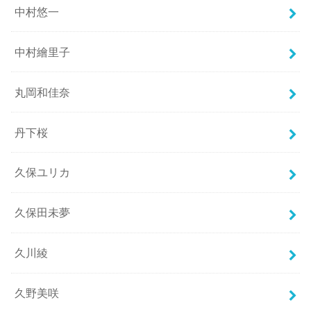
中村悠一
中村繪里子
丸岡和佳奈
丹下桜
久保ユリカ
久保田未夢
久川綾
久野美咲