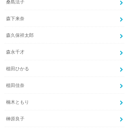
桑島法子
森下来奈
森久保祥太郎
森永千才
植田ひかる
植田佳奈
楠木ともり
榊原良子