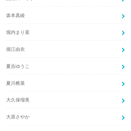
坂本真綾
堀内まり菜
堀江由衣
夏吉ゆうこ
夏川椎菜
大久保瑠美
大原さやか