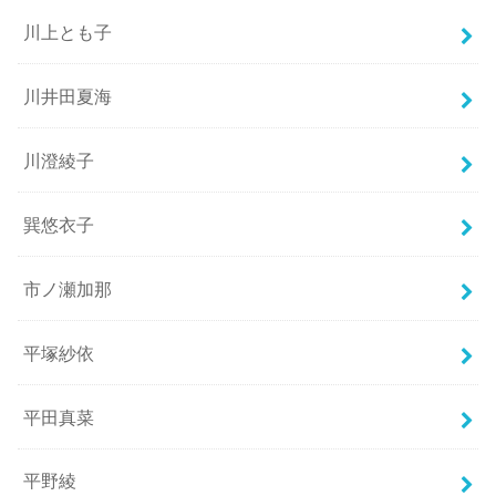
川上とも子
川井田夏海
川澄綾子
巽悠衣子
市ノ瀬加那
平塚紗依
平田真菜
平野綾