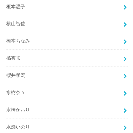
榎本温子
横山智佐
橋本ちなみ
橘杏咲
櫻井孝宏
水樹奈々
水橋かおり
水瀬いのり