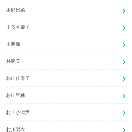
木野日菜
本多真梨子
本渡楓
朴璐美
杉山佳寿子
杉山里穂
村上奈津実
村川梨衣