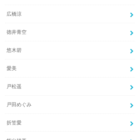
広橋涼
徳井青空
悠木碧
愛美
戸松遥
戸田めぐみ
折笠愛