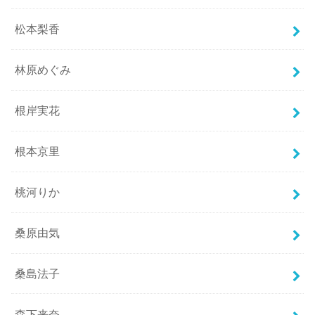
松本梨香
林原めぐみ
根岸実花
根本京里
桃河りか
桑原由気
桑島法子
森下来奈