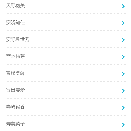
天野聡美
安済知佳
安野希世乃
宮本侑芽
富樫美鈴
富田美憂
寺崎裕香
寿美菜子