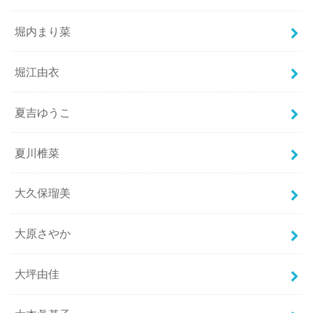
堀内まり菜
堀江由衣
夏吉ゆうこ
夏川椎菜
大久保瑠美
大原さやか
大坪由佳