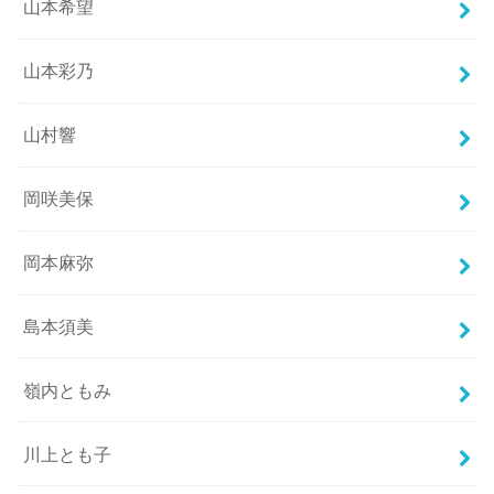
山本希望
山本彩乃
山村響
岡咲美保
岡本麻弥
島本須美
嶺内ともみ
川上とも子