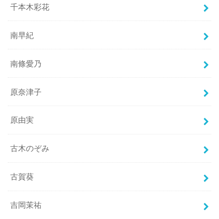
千本木彩花
南早紀
南條愛乃
原奈津子
原由実
古木のぞみ
古賀葵
吉岡茉祐