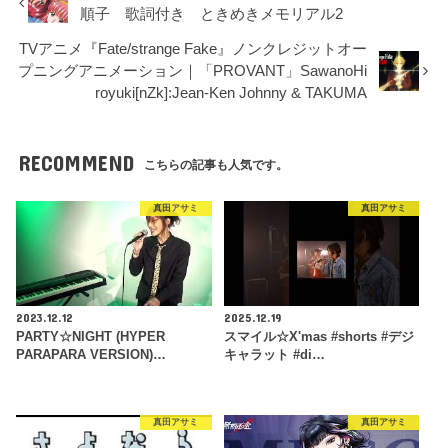
順子 歌詞付き ときめきメモリアル2
TVアニメ『Fate/strange Fake』ノンクレジットオー
プニングアニメーション｜「PROVANT」SawanoHi
royuki[nZk]:Jean-Ken Johnny & TAKUMA
RECOMMEND
こちらの記事も人気です。
真田アサミ
真田アサミ
2023.12.12
2025.12.19
PARTY☆NIGHT (HYPER
スマイル☆X'mas #shorts #デジ
PARAPARA VERSION)…
キャラット #di…
真田アサミ
真田アサミ