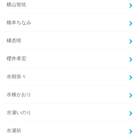
横山智佐
橋本ちなみ
橘杏咲
櫻井孝宏
水樹奈々
水橋かおり
水瀬いのり
水瀬祈