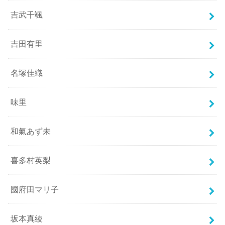
吉武千颯
吉田有里
名塚佳織
味里
和氣あず未
喜多村英梨
國府田マリ子
坂本真綾