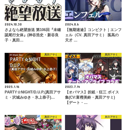
2024.10.30
2024.8.6
さよなら絶望放送 第106回『未確
【無期迷途】コンビクト｜エンフ
認尾行女体』(神谷浩史・新谷良
ェル（CV. 真田アサミ） 孤高の
子・真田…
天才 …
真田アサミ
真田アサミ
2025.1.16
2023.7.14
PARTY☆NIGHT/D.U.P.(真田アサ
【オバマス】折紙・狂三 ボイス
ミ・沢城みゆき・氷上恭子)…
集(CV:富樫美鈴・真田アサミ)
【デート・…
真田アサミ
真田アサミ