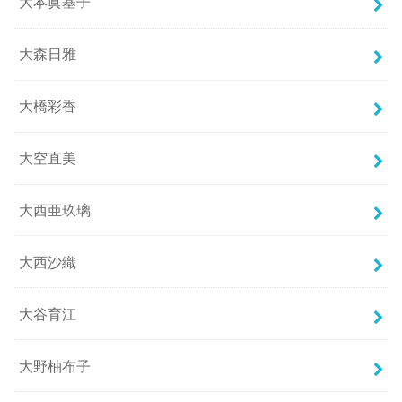
大本眞基子
大森日雅
大橋彩香
大空直美
大西亜玖璃
大西沙織
大谷育江
大野柚布子