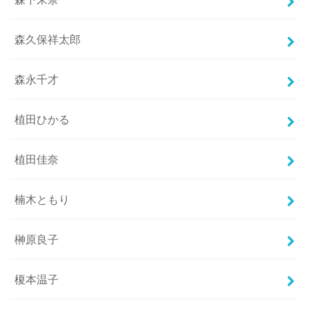
森久保祥太郎
森永千才
植田ひかる
植田佳奈
楠木ともり
榊原良子
榎本温子