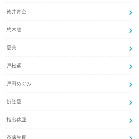
徳井青空
悠木碧
愛美
戸松遥
戸田めぐみ
折笠愛
指出毬亜
斉藤朱夏