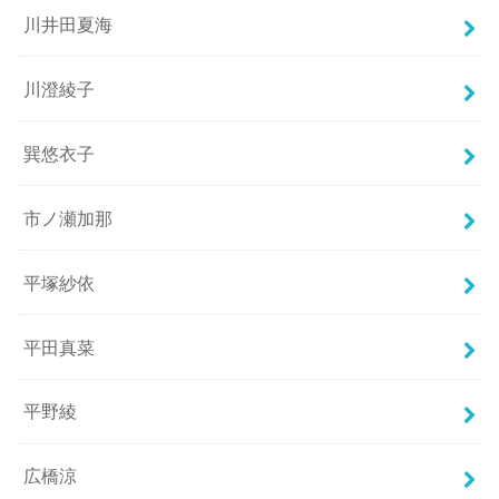
川井田夏海
川澄綾子
巽悠衣子
市ノ瀬加那
平塚紗依
平田真菜
平野綾
広橋涼