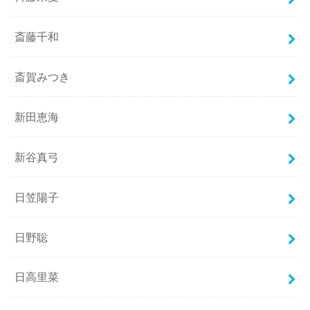
斎藤千和
斎賀みつき
新田恵海
新谷真弓
日笠陽子
日野聡
日高里菜