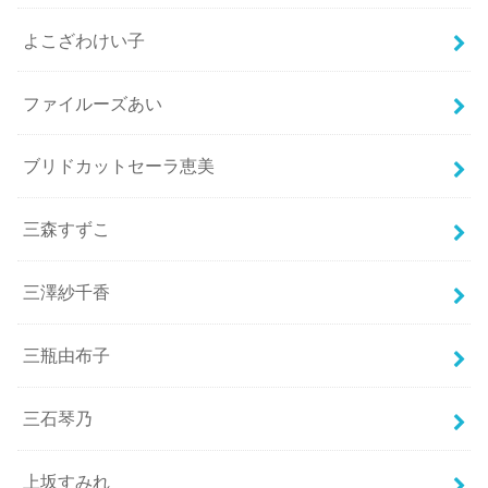
よこざわけい子
ファイルーズあい
ブリドカットセーラ恵美
三森すずこ
三澤紗千香
三瓶由布子
三石琴乃
上坂すみれ