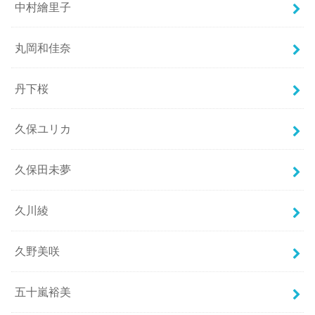
中村繪里子
丸岡和佳奈
丹下桜
久保ユリカ
久保田未夢
久川綾
久野美咲
五十嵐裕美