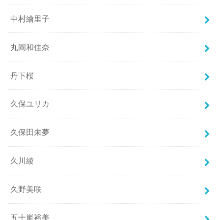
中村繪里子
丸岡和佳奈
丹下桜
久保ユリカ
久保田未夢
久川綾
久野美咲
五十嵐裕美