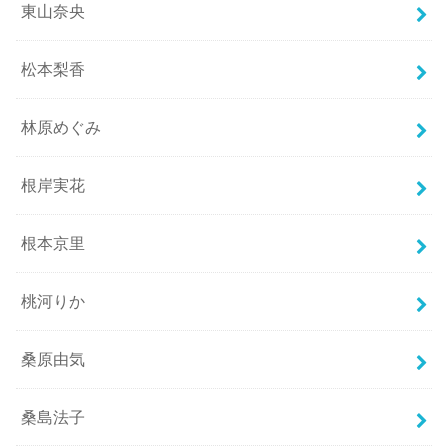
東山奈央
松本梨香
林原めぐみ
根岸実花
根本京里
桃河りか
桑原由気
桑島法子