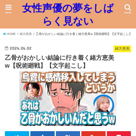
女性声優の夢をしば
menu
search
らく見ない
HOME
緒方恵美
乙骨がおかしい結論に行き着く緒方恵美w【呪術廻戦】【文字起こし】
2026.06.02
緒方恵美
乙骨がおかしい結論に行き着く緒方恵美
w【呪術廻戦】【文字起こし】