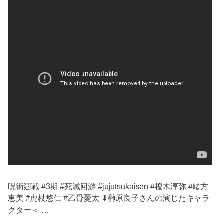
呪術廻戦 #3期 #死滅回游 #jujutsukaisen #榎木淳弥 #緒方
恵美 #虎杖悠仁 #乙骨憂太 ⬇︎榊原良子さんの演じたキャラ
クター＜ …