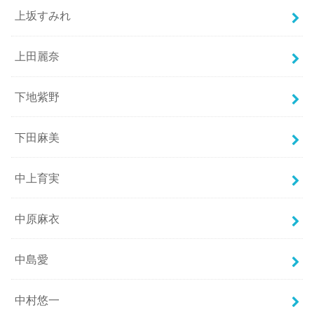
上坂すみれ
上田麗奈
下地紫野
下田麻美
中上育実
中原麻衣
中島愛
中村悠一