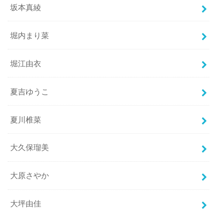
坂本真綾
堀内まり菜
堀江由衣
夏吉ゆうこ
夏川椎菜
大久保瑠美
大原さやか
大坪由佳