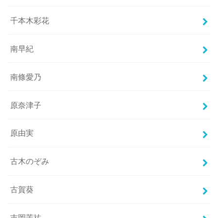
千本木彩花
南早紀
南條愛乃
原奈津子
原由実
古木のぞみ
古賀葵
吉岡茉祐