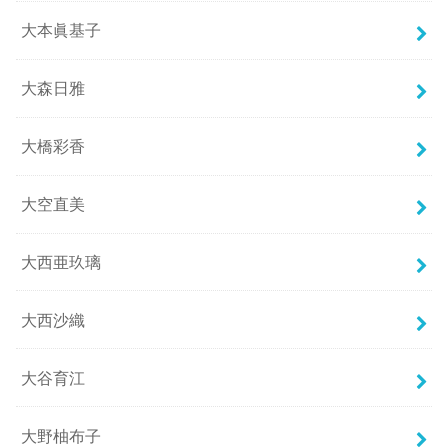
大本眞基子
大森日雅
大橋彩香
大空直美
大西亜玖璃
大西沙織
大谷育江
大野柚布子