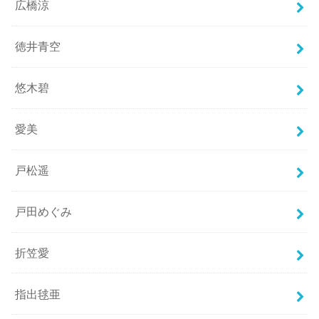
広橋涼
徳井青空
悠木碧
愛美
戸松遥
戸田めぐみ
折笠愛
指出毬亜