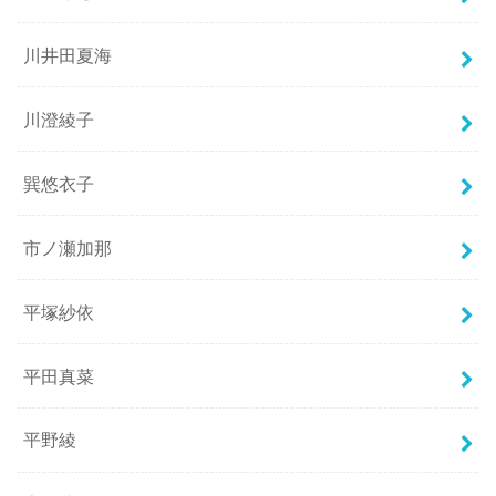
川井田夏海
川澄綾子
巽悠衣子
市ノ瀬加那
平塚紗依
平田真菜
平野綾