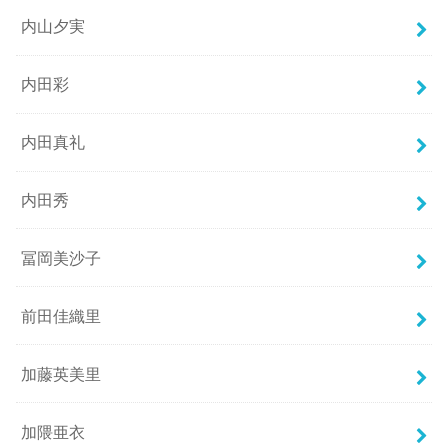
内山夕実
内田彩
内田真礼
内田秀
冨岡美沙子
前田佳織里
加藤英美里
加隈亜衣