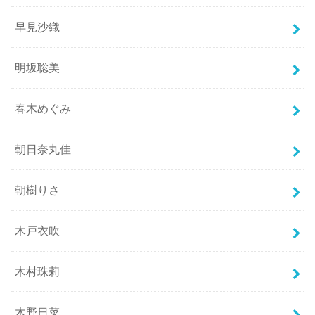
早見沙織
明坂聡美
春木めぐみ
朝日奈丸佳
朝樹りさ
木戸衣吹
木村珠莉
木野日菜