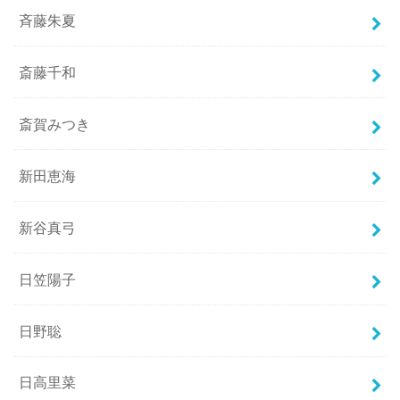
斉藤朱夏
斎藤千和
斎賀みつき
新田恵海
新谷真弓
日笠陽子
日野聡
日高里菜