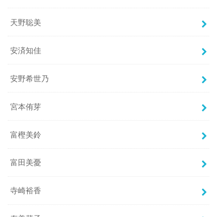
天野聡美
安済知佳
安野希世乃
宮本侑芽
富樫美鈴
富田美憂
寺崎裕香