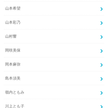
山本希望
山本彩乃
山村響
岡咲美保
岡本麻弥
島本須美
嶺内ともみ
川上とも子