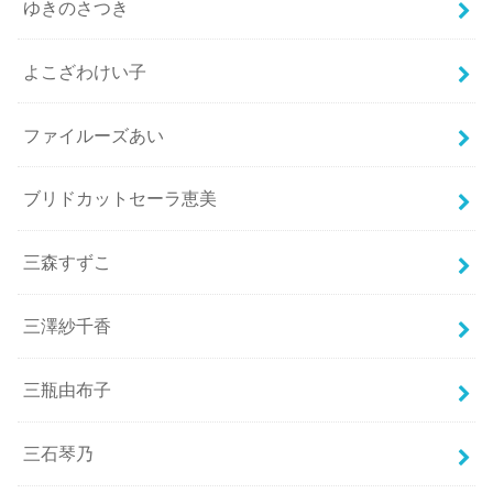
ゆきのさつき
よこざわけい子
ファイルーズあい
ブリドカットセーラ恵美
三森すずこ
三澤紗千香
三瓶由布子
三石琴乃