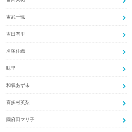
吉武千颯
吉田有里
名塚佳織
味里
和氣あず未
喜多村英梨
國府田マリ子