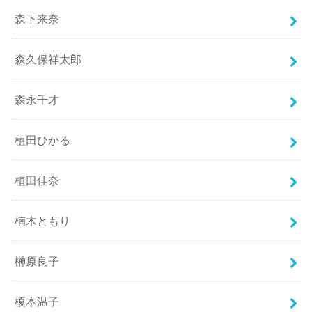
森下来奈
森久保祥太郎
森永千才
植田ひかる
植田佳奈
楠木ともり
榊原良子
榎本温子