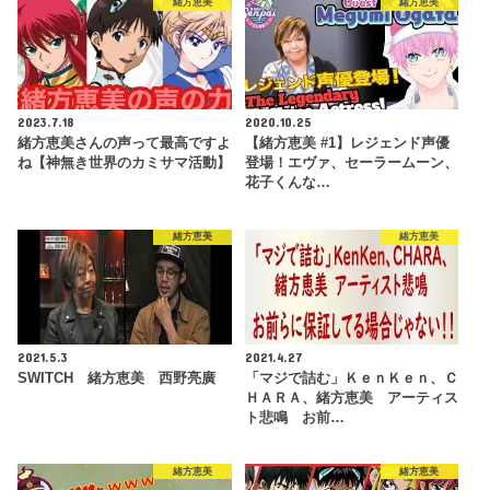
緒方恵美
緒方恵美
2023.7.18
2020.10.25
緒方恵美さんの声って最高ですよ
【緒方恵美 #1】レジェンド声優
ね【神無き世界のカミサマ活動】
登場！エヴァ、セーラームーン、
花子くんな…
緒方恵美
緒方恵美
2021.5.3
2021.4.27
SWITCH 緒方恵美 西野亮廣
「マジで詰む」ＫｅｎＫｅｎ、Ｃ
ＨＡＲＡ、緒方恵美 アーティス
ト悲鳴 お前…
緒方恵美
緒方恵美