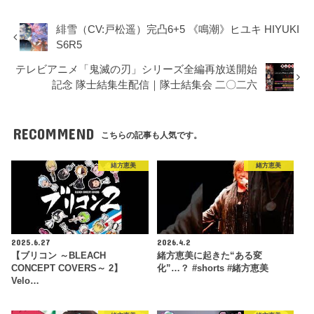
緋雪（CV:戸松遥）完凸6+5 《鳴潮》ヒユキ HIYUKI
S6R5
テレビアニメ「鬼滅の刃」シリーズ全編再放送開始
記念 隊士結集生配信｜隊士結集会 二〇二六
RECOMMEND
こちらの記事も人気です。
緒方恵美
緒方恵美
2025.6.27
2026.4.2
【ブリコン ～BLEACH
緒方恵美に起きた“ある変
CONCEPT COVERS～ 2】
化”…？ #shorts #緒方恵美
Velo…