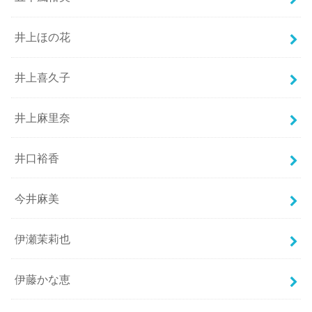
井上ほの花
井上喜久子
井上麻里奈
井口裕香
今井麻美
伊瀬茉莉也
伊藤かな恵