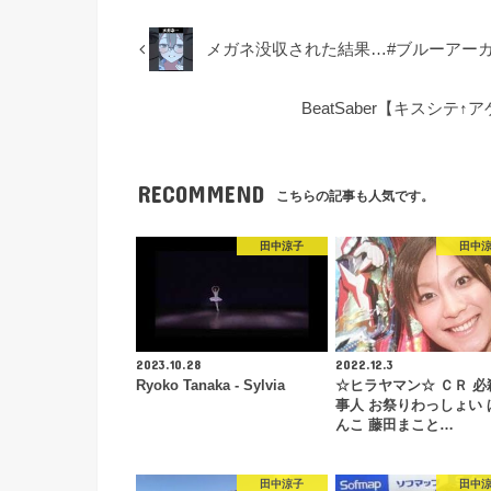
メガネ没収された結果…#ブルーアー
BeatSaber【キスシテ↑ア
RECOMMEND
こちらの記事も人気です。
田中涼子
田中
2023.10.28
2022.12.3
Ryoko Tanaka - Sylvia
☆ヒラヤマン☆ ＣＲ 必
事人 お祭りわっしょい 
んこ 藤田まこと…
田中涼子
田中