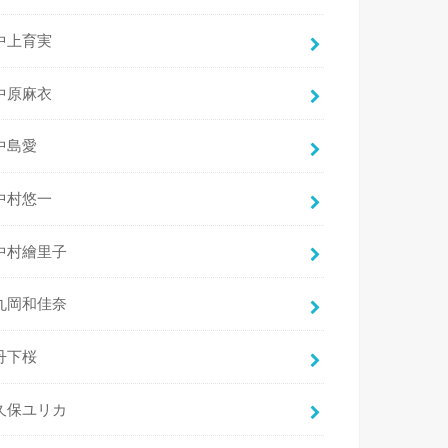
中上育実
中原麻衣
中島愛
中村悠一
中村繪里子
丸岡和佳奈
丹下桜
久保ユリカ