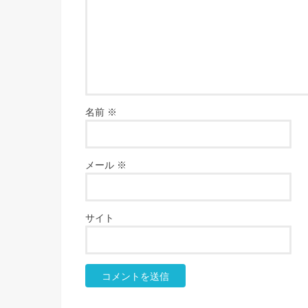
名前
※
メール
※
サイト