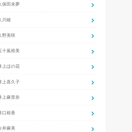
久保田未夢
久川綾
久野美咲
五十嵐裕美
井上ほの花
井上喜久子
井上麻里奈
井口裕香
今井麻美