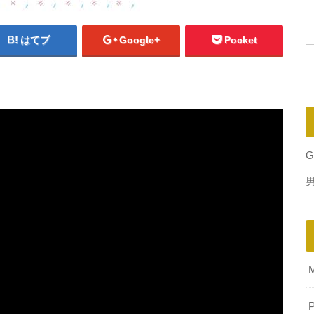
はてブ
Google+
Pocket
G
P