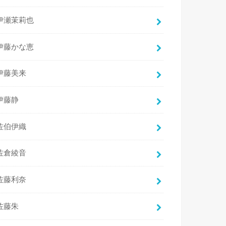
伊瀬茉莉也
伊藤かな恵
伊藤美来
伊藤静
佐伯伊織
佐倉綾音
佐藤利奈
佐藤朱