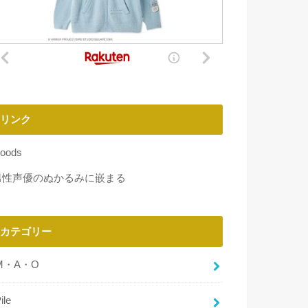
リンク
oods
男性声優のぬかるみに嵌まる
カテゴリー
M・A・O
ile