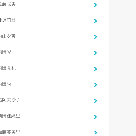
佐藤聡美
佳原萌枝
内山夕実
内田彩
内田真礼
内田秀
冨岡美沙子
前田佳織里
加藤英美里