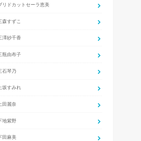
ブリドカットセーラ恵美
三森すずこ
三澤紗千香
三瓶由布子
三石琴乃
上坂すみれ
上田麗奈
下地紫野
下田麻美