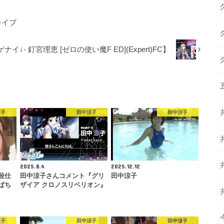
カイブ
ゲナイ↓- 釘宮理恵 [ゼロの使い魔F ED](Expert)FC】
涼子
田中涼子
田中涼子
2025.8.4
2025.12.12
殺仕
田中涼子さんコメント『グリ
田中涼子
ぱち
ザイア クロノスリベリオン』
涼子
田中涼子
田中涼子