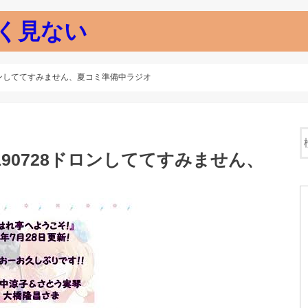
く見ない
ロンしててすみません、夏コミ準備中ラジオ
90728ドロンしててすみません、