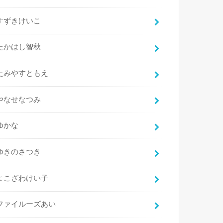
すずきけいこ
たかはし智秋
たみやすともえ
やなせなつみ
ゆかな
ゆきのさつき
よこざわけい子
ファイルーズあい