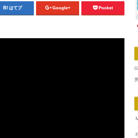
はてブ
Google+
Pocket
G
P