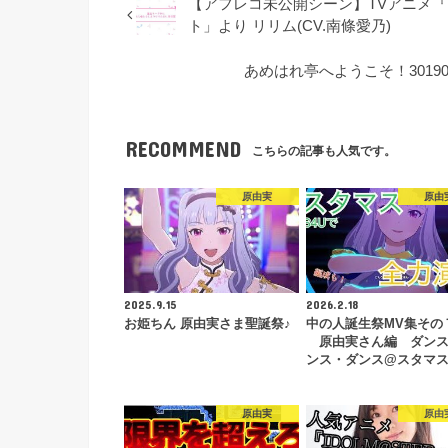
【アフレコ未公開シーン】TVアニメ『
ト」より リリム(CV.南條愛乃)
あめはれ亭へようこそ！3019
RECOMMEND
こちらの記事も人気です。
原由実
原由
2025.9.15
2026.2.18
お姫ちん 原由実さま聖誕祭♪
中の人誕生祭MV集その
原由実さん編 ダンス
ンス・ダンス@スタマ
原由実
原由