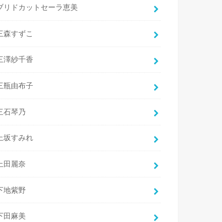
ブリドカットセーラ恵美
三森すずこ
三澤紗千香
三瓶由布子
三石琴乃
上坂すみれ
上田麗奈
下地紫野
下田麻美