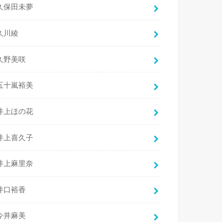
久保田未夢
久川綾
久野美咲
五十嵐裕美
井上ほの花
井上喜久子
井上麻里奈
井口裕香
今井麻美