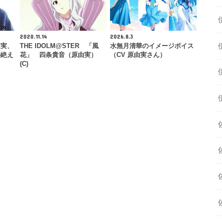
2020.11.14
2026.8.3
由実、
THE IDOLM@STER 「風
水無月清華のイメージボイス
の絶え
花」 四条貴音（原由実）
（CV 原由実さん）
(C)