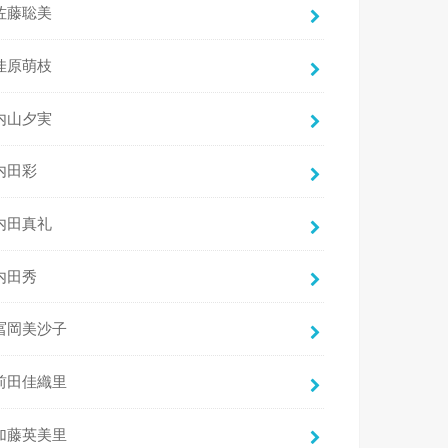
佐藤聡美
佳原萌枝
内山夕実
内田彩
内田真礼
内田秀
冨岡美沙子
前田佳織里
加藤英美里