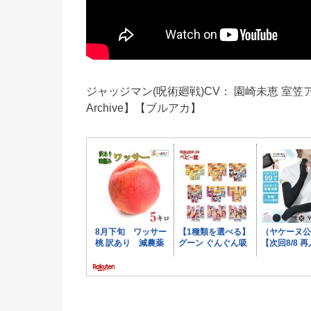
ジャッジマン(呪術廻戦)CV： 園崎未恵 室笠ア
Archive】【ブルアカ】