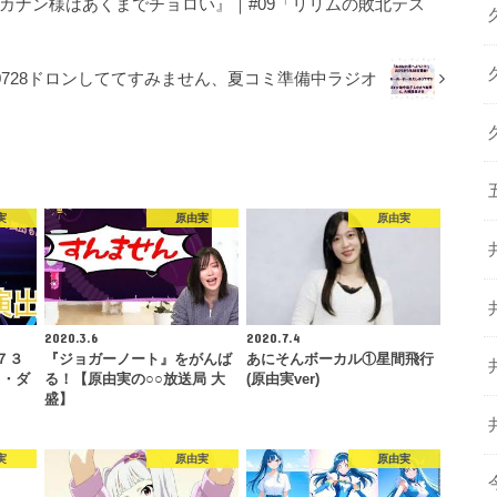
カナン様はあくまでチョロい』｜#09「リリムの敗北テス
0728ドロンしててすみません、夏コミ準備中ラジオ
実
原由実
原由実
2020.3.6
2020.7.4
７３
『ジョガーノート』をがんば
あにそんボーカル①星間飛行
・ダ
る！【原由実の○○放送局 大
(原由実ver)
ス
盛】
実
原由実
原由実