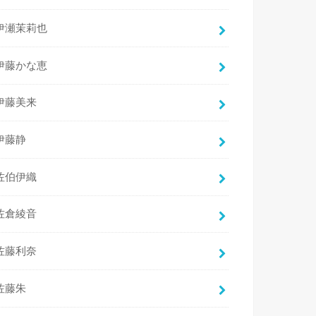
伊瀬茉莉也
伊藤かな恵
伊藤美来
伊藤静
佐伯伊織
佐倉綾音
佐藤利奈
佐藤朱