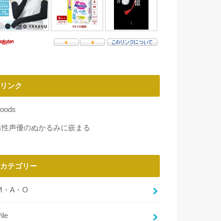
リンク
oods
男性声優のぬかるみに嵌まる
カテゴリー
M・A・O
ile