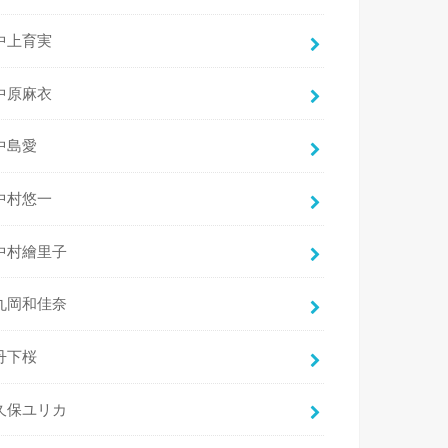
中上育実
中原麻衣
中島愛
中村悠一
中村繪里子
丸岡和佳奈
丹下桜
久保ユリカ