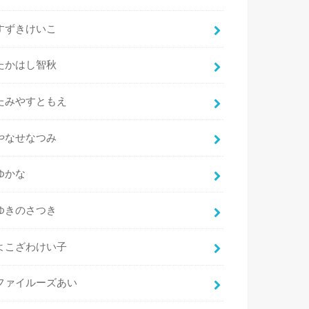
すずきけいこ
たかはし智秋
たみやすともえ
やなせなつみ
ゆかな
ゆきのさつき
よこざわけい子
ファイルーズあい