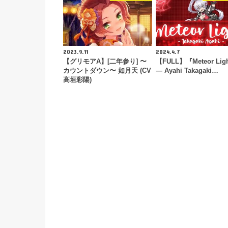
2023.9.11
2024.4.7
【グリモアA】[二年参り] 〜
【FULL】『Meteor Lig
カウントダウン〜 如月天 (CV
— Ayahi Takagaki…
高垣彩陽)