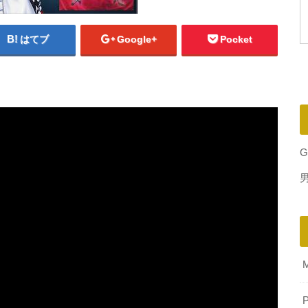
はてブ
Google+
Pocket
G
P