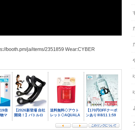
booth.pm/ja/items/2351859 Wear:CYBER