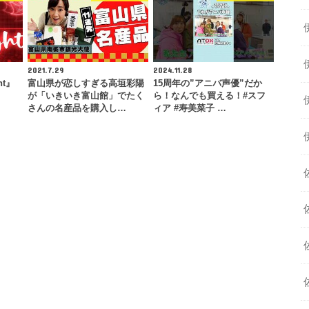
2021.7.29
2024.11.28
ht』
富山県が恋しすぎる高垣彩陽
15周年の”アニバ声優”だか
が「いきいき富山館」でたく
ら！なんでも買える！#スフ
さんの名産品を購入し…
ィア #寿美菜子 …