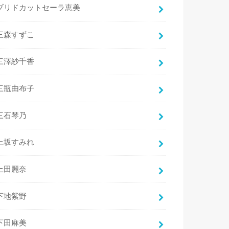
ブリドカットセーラ恵美
三森すずこ
三澤紗千香
三瓶由布子
三石琴乃
上坂すみれ
上田麗奈
下地紫野
下田麻美