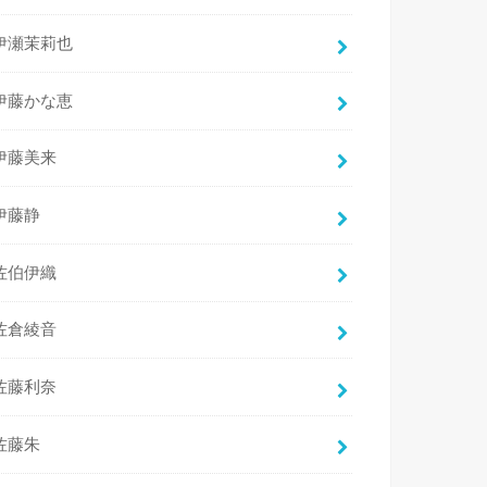
伊瀬茉莉也
伊藤かな恵
伊藤美来
伊藤静
佐伯伊織
佐倉綾音
佐藤利奈
佐藤朱