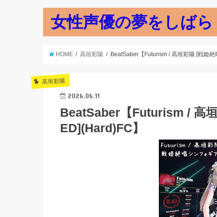
女性声優の夢をしばら
HOME
高垣彩陽
BeatSaber【Futurism / 高垣彩陽 [戦
高垣彩陽
2026.06.11
BeatSaber【Futurism
ED](Hard)FC】