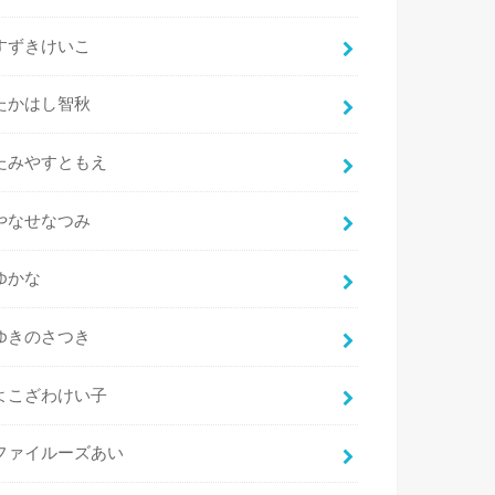
すずきけいこ
たかはし智秋
たみやすともえ
やなせなつみ
ゆかな
ゆきのさつき
よこざわけい子
ファイルーズあい