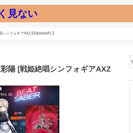
く見ない
姫絶唱シンフォギアAXZ ED](Hard)FC】
 / 高垣彩陽 [戦姫絶唱シンフォギアAXZ