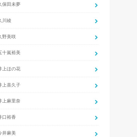
久保田未夢
久川綾
久野美咲
五十嵐裕美
井上ほの花
井上喜久子
井上麻里奈
井口裕香
今井麻美