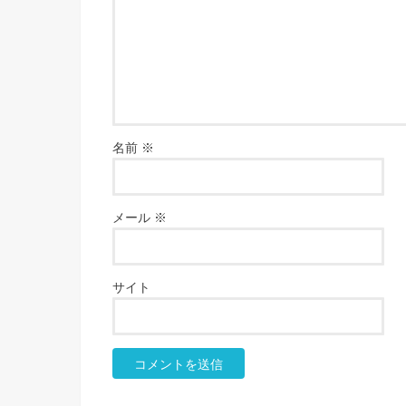
名前
※
メール
※
サイト