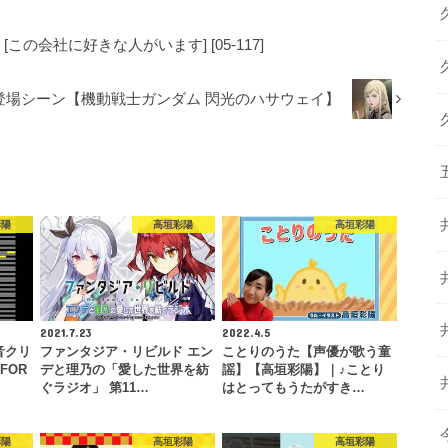
この会社に好きな人がいます] [05-117]
登場シーン【機動戦士ガンダム 閃光のハサウェイ】
彩陽
高垣彩陽
高垣彩陽
2021.7.23
2022.4.5
音クリ
ファンタジア・リビルド エン
ことりのうた【声優が歌う童
FOR
デと理乃の「愛した世界を紡
謡】【高垣彩陽】｜♪ことり
ぐラジオ」 第11…
はとってもうたがすき…
彩陽
高垣彩陽
高垣彩陽