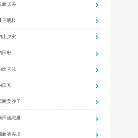
佐藤聡美
佳原萌枝
内山夕実
内田彩
内田真礼
内田秀
冨岡美沙子
前田佳織里
加藤英美里