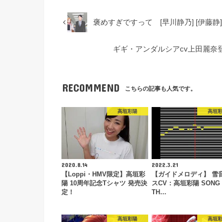
褒めすぎですって [早川静乃] [伊藤静] [
ギギ・アンダルシアcv上田麗奈
RECOMMEND
こちらの記事も人気です。
高垣彩陽
高垣
2020.8.14
2022.3.21
【Loppi・HMV限定】高垣彩
【ガイドメロディ】 雪
陽 10周年記念Tシャツ 発売決
スCV：高垣彩陽 SONG 
定！
TH…
高垣彩陽
高垣