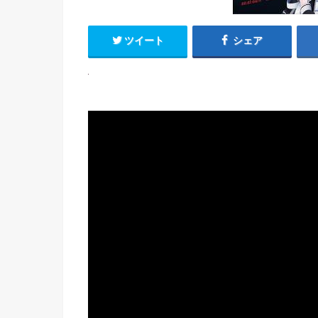
ツイート
シェア