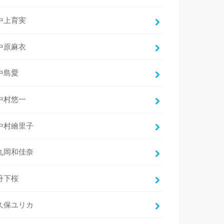
中上育実
中原麻衣
中島愛
中村悠一
中村繪里子
丸岡和佳奈
丹下桜
久保ユリカ