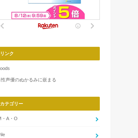
リンク
oods
男性声優のぬかるみに嵌まる
カテゴリー
M・A・O
ile