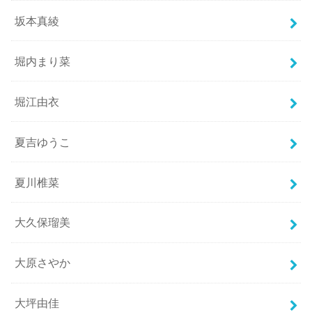
坂本真綾
堀内まり菜
堀江由衣
夏吉ゆうこ
夏川椎菜
大久保瑠美
大原さやか
大坪由佳