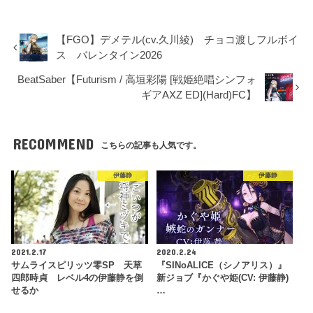
【FGO】デメテル(cv.久川綾) チョコ渡しフルボイ
ス バレンタイン2026
BeatSaber【Futurism / 高垣彩陽 [戦姫絶唱シンフォ
ギアAXZ ED](Hard)FC】
RECOMMEND
こちらの記事も人気です。
伊藤静
伊藤静
2021.2.17
2020.2.24
サムライスピリッツ零SP 天草
『SINoALICE（シノアリス）』
四郎時貞 レベル4の伊藤静を倒
新ジョブ『かぐや姫(CV: 伊藤静)
せるか
…