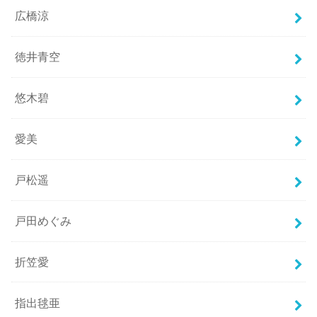
広橋涼
徳井青空
悠木碧
愛美
戸松遥
戸田めぐみ
折笠愛
指出毬亜