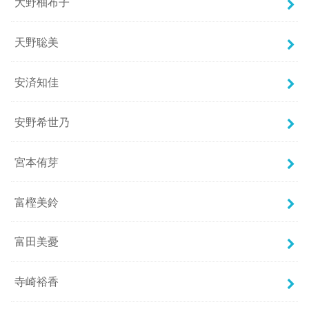
大野柚布子
天野聡美
安済知佳
安野希世乃
宮本侑芽
富樫美鈴
富田美憂
寺崎裕香