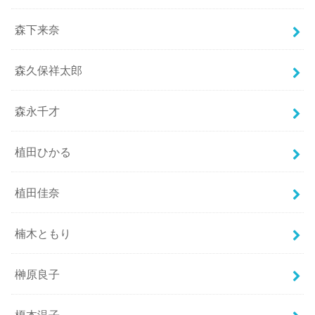
森下来奈
森久保祥太郎
森永千才
植田ひかる
植田佳奈
楠木ともり
榊原良子
榎本温子