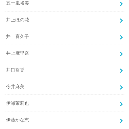
五十嵐裕美
井上ほの花
井上喜久子
井上麻里奈
井口裕香
今井麻美
伊瀬茉莉也
伊藤かな恵