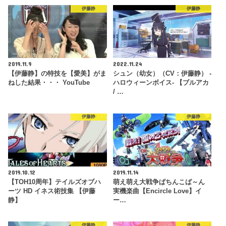
伊藤静
伊藤静
2019.11.9
2022.11.24
【伊藤静】の特技を【愛美】がま
シュン（幼女）（CV：伊藤静） -
ねした結果・・・ YouTube
ハロウィーンボイス- 【ブルアカ
/ …
伊藤静
伊藤静
2019.10.12
2019.11.14
【TOH10周年】テイルズオブハ
萌え萌え大戦争ぱちんこば～ん
ーツ HD イネス術技集 【伊藤
実機楽曲【Encircle Love】イ
静】
ー…
伊藤静
伊藤静