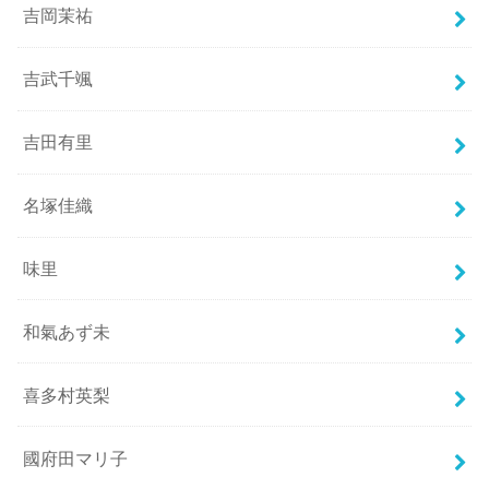
吉岡茉祐
吉武千颯
吉田有里
名塚佳織
味里
和氣あず未
喜多村英梨
國府田マリ子