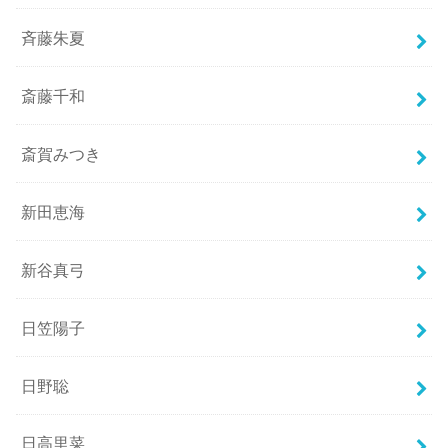
斉藤朱夏
斎藤千和
斎賀みつき
新田恵海
新谷真弓
日笠陽子
日野聡
日高里菜