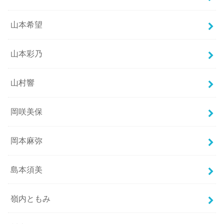
山本希望
山本彩乃
山村響
岡咲美保
岡本麻弥
島本須美
嶺内ともみ