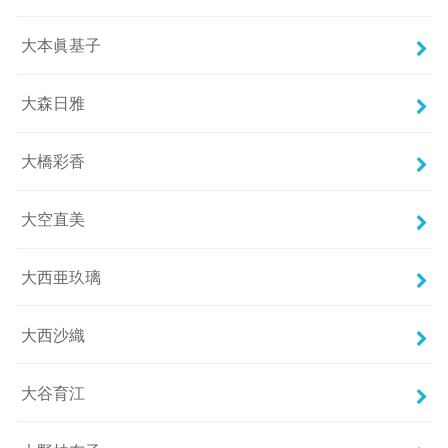
大本眞基子
大森日雅
大橋彩香
大空直美
大西亜玖璃
大西沙織
大谷育江