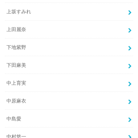
上坂すみれ
上田麗奈
下地紫野
下田麻美
中上育実
中原麻衣
中島愛
中村悠一