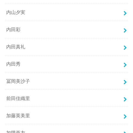
内山夕実
内田彩
内田真礼
内田秀
冨岡美沙子
前田佳織里
加藤英美里
加隈亜衣