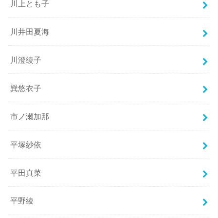
川上とも子
川井田夏海
川澄綾子
巽悠衣子
市ノ瀬加那
平塚紗依
平田真菜
平野綾