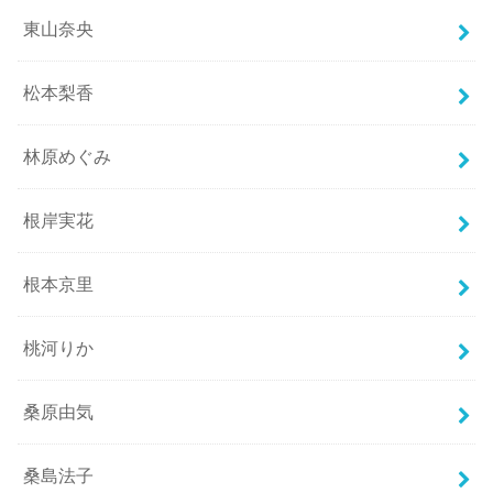
東山奈央
松本梨香
林原めぐみ
根岸実花
根本京里
桃河りか
桑原由気
桑島法子