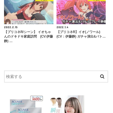
2022.2.15
2022.1.4
【プリコネR/シーン】 イオちゃ
【プリコネR】イオ(ノワール)
んのドキドキ家庭訪問 (CV:伊藤
(CV：伊藤静) ガチャ演出&バト…
静) …