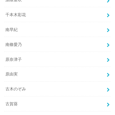
千本木彩花
南早紀
南條愛乃
原奈津子
原由実
古木のぞみ
古賀葵