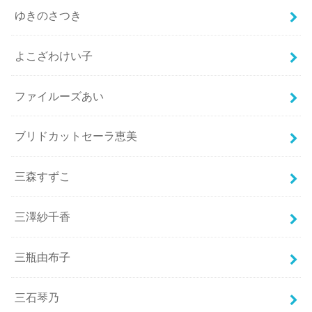
ゆきのさつき
よこざわけい子
ファイルーズあい
ブリドカットセーラ恵美
三森すずこ
三澤紗千香
三瓶由布子
三石琴乃