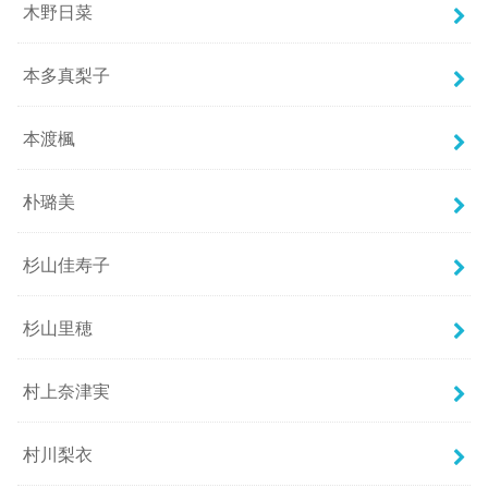
木野日菜
本多真梨子
本渡楓
朴璐美
杉山佳寿子
杉山里穂
村上奈津実
村川梨衣