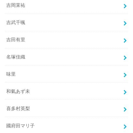
吉岡茉祐
吉武千颯
吉田有里
名塚佳織
味里
和氣あず未
喜多村英梨
國府田マリ子