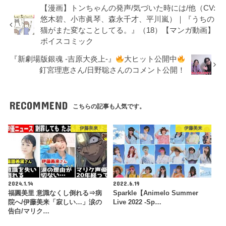
【漫画】トンちゃんの発声/気づいた時には/他（CV:
悠木碧、小市眞琴、森永千才、平川嵐）｜『うちの
猫がまた変なことしてる。』（18）【マンガ動画】
ボイスコミック
『新劇場版銀魂 -吉原大炎上-』
大ヒット公開中
釘宮理恵さん/日野聡さんのコメント公開！
RECOMMEND
こちらの記事も人気です。
伊藤美来
伊藤美来
2024.1.14
2022.6.19
福圓美里 意識なくし倒れる⇒病
Sparkle【Animelo Summer
院へ/伊藤美来「寂しい…」涙の
Live 2022 -Sp…
告白/マリク…