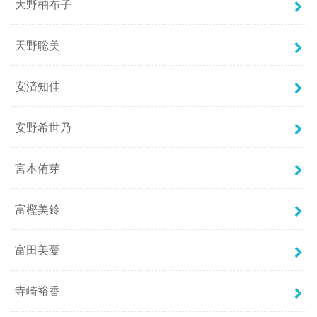
大野柚布子
天野聡美
安済知佳
安野希世乃
宮本侑芽
富樫美鈴
富田美憂
寺崎裕香