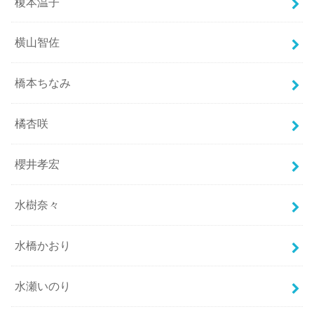
榎本温子
横山智佐
橋本ちなみ
橘杏咲
櫻井孝宏
水樹奈々
水橋かおり
水瀬いのり