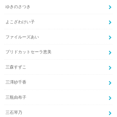
ゆきのさつき
よこざわけい子
ファイルーズあい
ブリドカットセーラ恵美
三森すずこ
三澤紗千香
三瓶由布子
三石琴乃