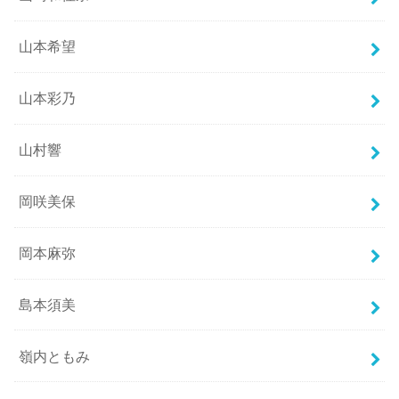
山本希望
山本彩乃
山村響
岡咲美保
岡本麻弥
島本須美
嶺内ともみ