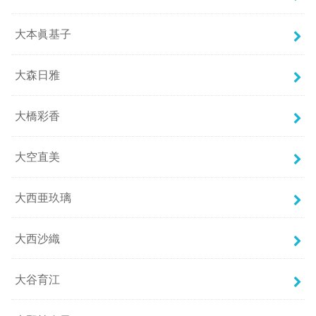
大本眞基子
大森日雅
大橋彩香
大空直美
大西亜玖璃
大西沙織
大谷育江