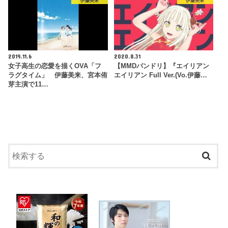
伊藤美来
伊藤美来
2019.11.6
2020.8.31
女子高生の恋愛を描くOVA「フ
【MMDバンドリ】『エイリアン
ラグタイム」 伊藤美来、宮本侑
エイリアン Full Ver.(Vo.伊藤…
芽主演で11…