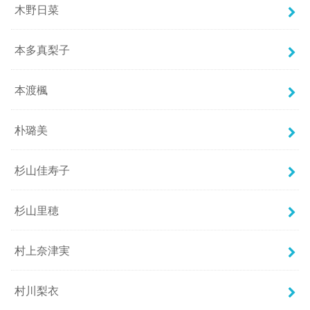
木野日菜
本多真梨子
本渡楓
朴璐美
杉山佳寿子
杉山里穂
村上奈津実
村川梨衣