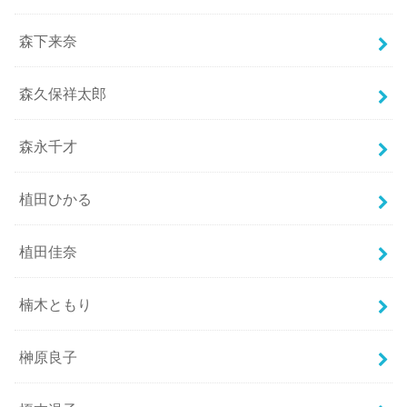
森下来奈
森久保祥太郎
森永千才
植田ひかる
植田佳奈
楠木ともり
榊原良子