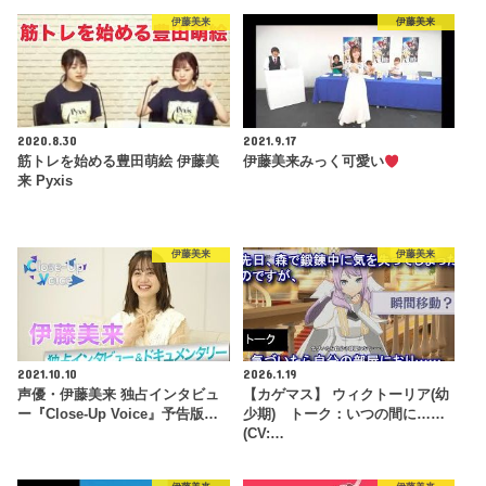
伊藤美来
伊藤美来
2020.8.30
2021.9.17
筋トレを始める豊田萌絵 伊藤美
伊藤美来みっく可愛い
来 Pyxis
伊藤美来
伊藤美来
2021.10.10
2026.1.19
声優・伊藤美来 独占インタビュ
【カゲマス】 ウィクトーリア(幼
ー『Close-Up Voice』予告版…
少期) トーク：いつの間に……
(CV:…