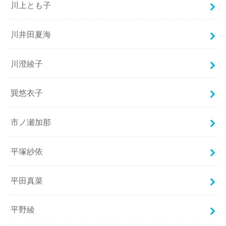
川上とも子
川井田夏海
川澄綾子
巽悠衣子
市ノ瀬加那
平塚紗依
平田真菜
平野綾