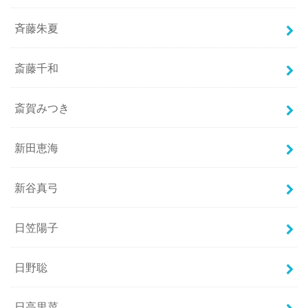
斉藤朱夏
斎藤千和
斎賀みつき
新田恵海
新谷真弓
日笠陽子
日野聡
日高里菜