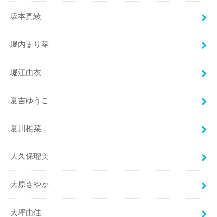
坂本真綾
堀内まり菜
堀江由衣
夏吉ゆうこ
夏川椎菜
大久保瑠美
大原さやか
大坪由佳