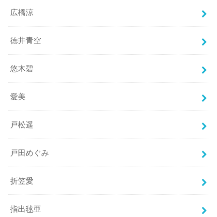
広橋涼
徳井青空
悠木碧
愛美
戸松遥
戸田めぐみ
折笠愛
指出毬亜