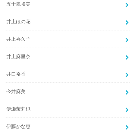
五十嵐裕美
井上ほの花
井上喜久子
井上麻里奈
井口裕香
今井麻美
伊瀬茉莉也
伊藤かな恵