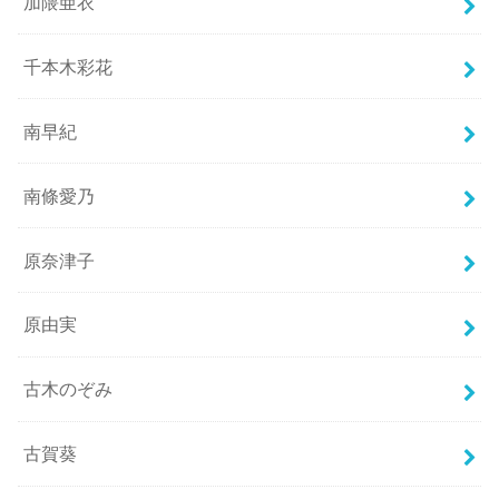
加隈亜衣
千本木彩花
南早紀
南條愛乃
原奈津子
原由実
古木のぞみ
古賀葵