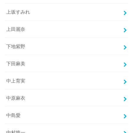
上坂すみれ
上田麗奈
下地紫野
下田麻美
中上育実
中原麻衣
中島愛
中村悠一