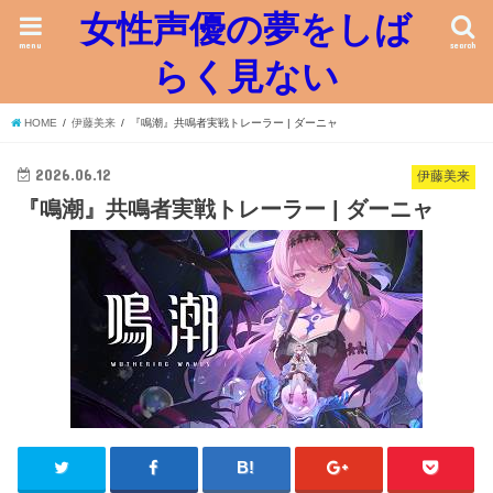
女性声優の夢をしば
menu
search
らく見ない
HOME
伊藤美来
『鳴潮』共鳴者実戦トレーラー | ダーニャ
2026.06.12
伊藤美来
『鳴潮』共鳴者実戦トレーラー | ダーニャ