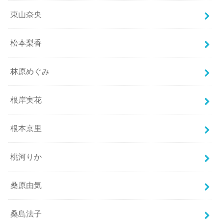
東山奈央
松本梨香
林原めぐみ
根岸実花
根本京里
桃河りか
桑原由気
桑島法子