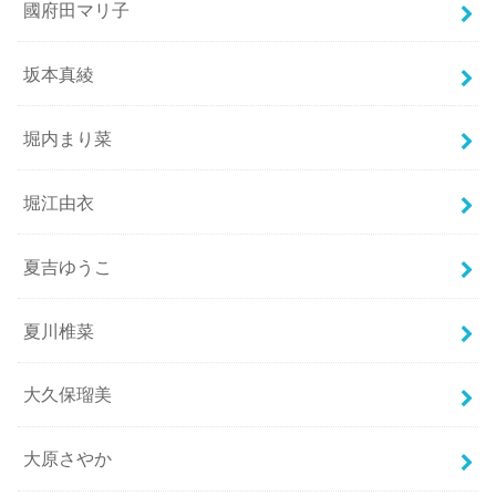
國府田マリ子
坂本真綾
堀内まり菜
堀江由衣
夏吉ゆうこ
夏川椎菜
大久保瑠美
大原さやか