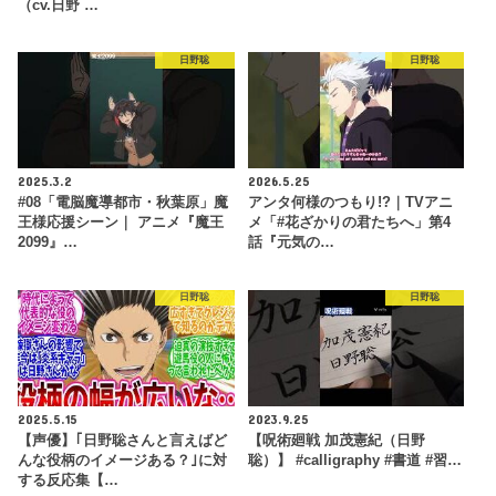
（cv.日野 …
日野聡
日野聡
2025.3.2
2026.5.25
#08「電脳魔導都市・秋葉原」魔
アンタ何様のつもり!?｜TVアニ
王様応援シーン｜ アニメ『魔王
メ「#花ざかりの君たちへ」第4
2099』…
話『元気の…
日野聡
日野聡
2025.5.15
2023.9.25
【声優】｢日野聡さんと言えばど
【呪術廻戦 加茂憲紀（日野
んな役柄のイメージある？｣に対
聡）】 #calligraphy #書道 #習…
する反応集【…