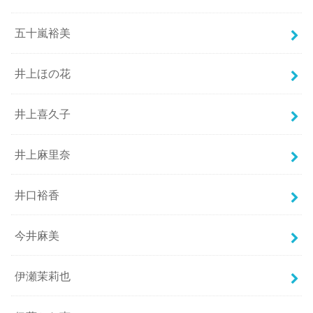
五十嵐裕美
井上ほの花
井上喜久子
井上麻里奈
井口裕香
今井麻美
伊瀬茉莉也