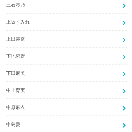
三石琴乃
上坂すみれ
上田麗奈
下地紫野
下田麻美
中上育実
中原麻衣
中島愛