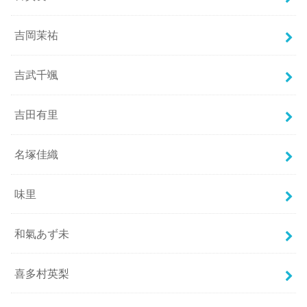
吉岡茉祐
吉武千颯
吉田有里
名塚佳織
味里
和氣あず未
喜多村英梨