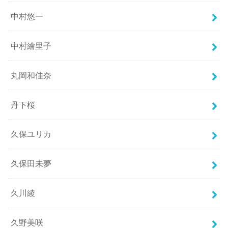
中村悠一
中村繪里子
丸岡和佳奈
丹下桜
久保ユリカ
久保田未夢
久川綾
久野美咲