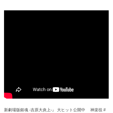
新劇場版銀魂 -吉原大炎上-』 大ヒット公開中 ⠀ 神楽役 #