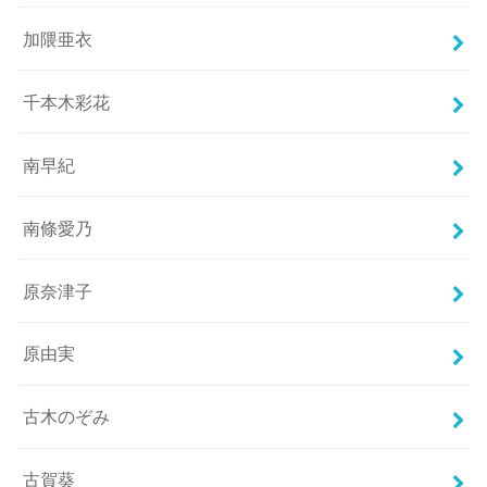
加隈亜衣
千本木彩花
南早紀
南條愛乃
原奈津子
原由実
古木のぞみ
古賀葵