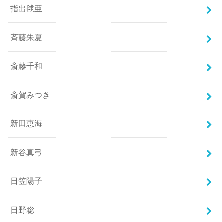
指出毬亜
斉藤朱夏
斎藤千和
斎賀みつき
新田恵海
新谷真弓
日笠陽子
日野聡