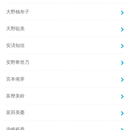
大野柚布子
天野聡美
安済知佳
安野希世乃
宮本侑芽
富樫美鈴
富田美憂
寺崎裕香