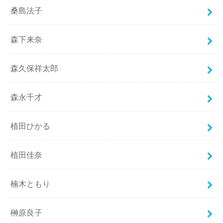
桑島法子
森下来奈
森久保祥太郎
森永千才
植田ひかる
植田佳奈
楠木ともり
榊原良子