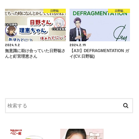
日野聡
日野聡
2024.9.2
2024.2.19
無意識に助け合っていた日野聡さ
【A3!】DEFRAGMENTATION ガ
んと釘宮理恵さん
イ(CV.日野聡)