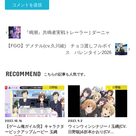
『鳴潮』共鳴者実戦トレーラー | ダーニャ
【FGO】デメテル(cv.久川綾) チョコ渡しフルボイ
ス バレンタイン2026
RECOMMEND
こちらの記事も人気です。
日野聡
日野聡
2023.10.16
2023.9.2
【ゲーム俺ガイル完】キャラクタ
ウィンウィンシナジー / 玉縄(CV.
ーピックアップムービー 玉縄
日野聡)&折本かおり(CV…