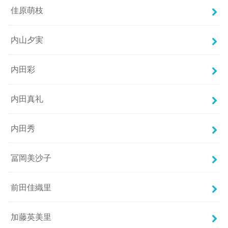
佳原萌枝
内山夕実
内田彩
内田真礼
内田秀
冨岡美沙子
前田佳織里
加藤英美里