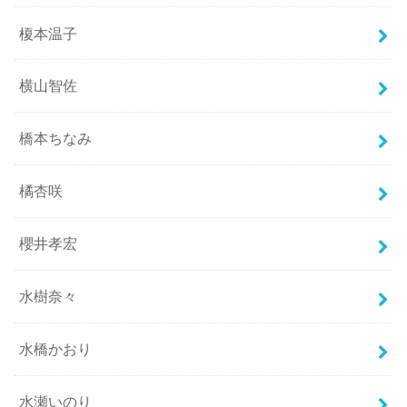
榎本温子
横山智佐
橋本ちなみ
橘杏咲
櫻井孝宏
水樹奈々
水橋かおり
水瀬いのり