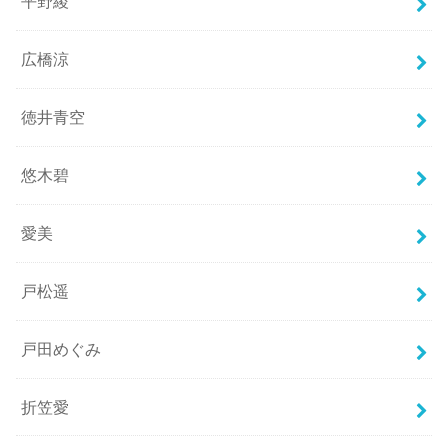
平野綾
広橋涼
徳井青空
悠木碧
愛美
戸松遥
戸田めぐみ
折笠愛