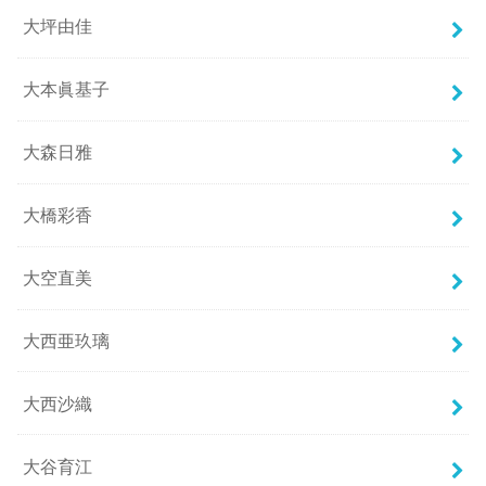
大坪由佳
大本眞基子
大森日雅
大橋彩香
大空直美
大西亜玖璃
大西沙織
大谷育江