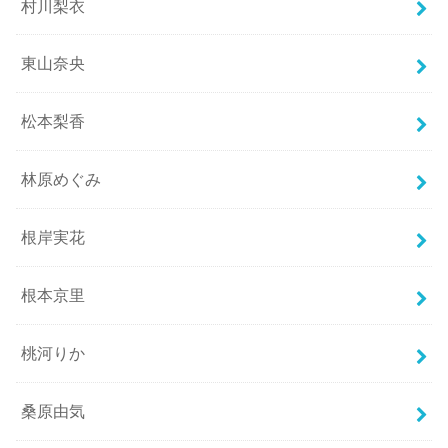
村川梨衣
東山奈央
松本梨香
林原めぐみ
根岸実花
根本京里
桃河りか
桑原由気