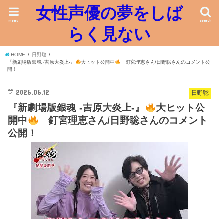
女性声優の夢をしば
menu
search
らく見ない
HOME
日野聡
『新劇場版銀魂 -吉原大炎上-』
大ヒット公開中
釘宮理恵さん/日野聡さんのコメント公
開！
2026.06.12
日野聡
『新劇場版銀魂 -吉原大炎上-』
大ヒット公
開中
釘宮理恵さん/日野聡さんのコメント
公開！