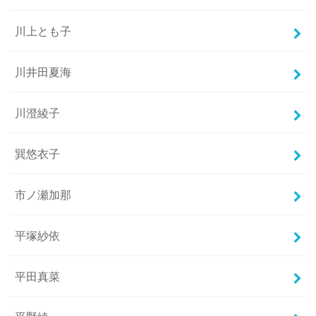
川上とも子
川井田夏海
川澄綾子
巽悠衣子
市ノ瀬加那
平塚紗依
平田真菜