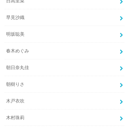
日高里菜
早見沙織
明坂聡美
春木めぐみ
朝日奈丸佳
朝樹りさ
木戸衣吹
木村珠莉