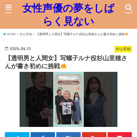
女性声優の夢をしば
menu
search
らく見ない
HOME
杉山里穂
【透明男と人間女】写螺子ルナ役杉山里穂さんが書き初めに挑戦
2026.06.13
杉山里穂
【透明男と人間女】写螺子ルナ役杉山里穂さ
んが書き初めに挑戦