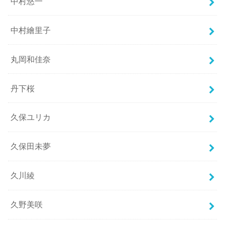
中村悠一
中村繪里子
丸岡和佳奈
丹下桜
久保ユリカ
久保田未夢
久川綾
久野美咲