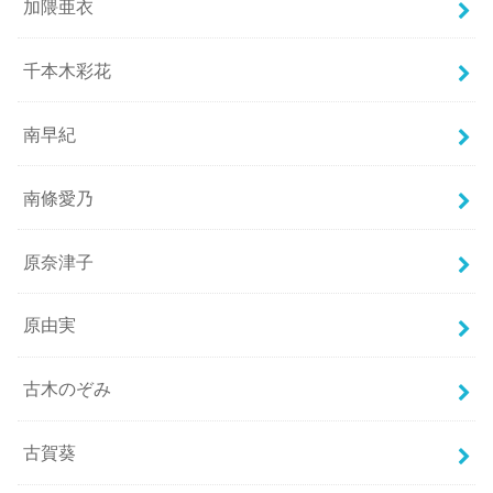
加隈亜衣
千本木彩花
南早紀
南條愛乃
原奈津子
原由実
古木のぞみ
古賀葵