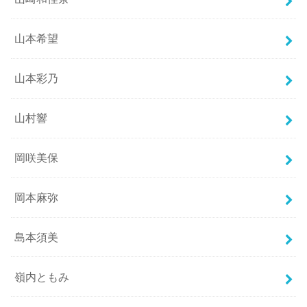
山本希望
山本彩乃
山村響
岡咲美保
岡本麻弥
島本須美
嶺内ともみ