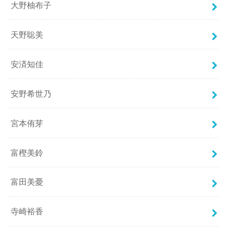
大野柚布子
天野聡美
安済知佳
安野希世乃
宮本侑芽
富樫美鈴
富田美憂
寺崎裕香