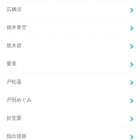
広橋涼
徳井青空
悠木碧
愛美
戸松遥
戸田めぐみ
折笠愛
指出毬亜