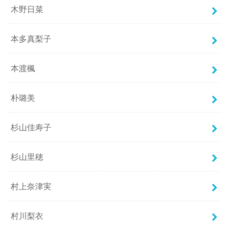
木野日菜
本多真梨子
本渡楓
朴璐美
杉山佳寿子
杉山里穂
村上奈津実
村川梨衣