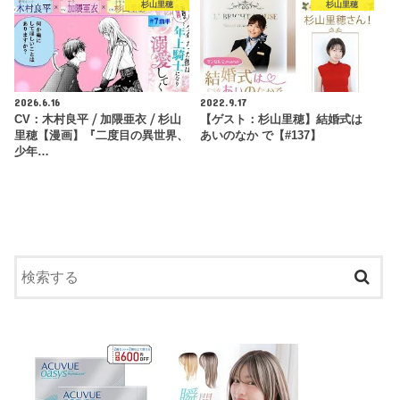
杉山里穂
杉山里穂
2026.6.16
2022.9.17
CV：木村良平 ⧸ 加隈亜衣 ⧸ 杉山
【ゲスト：杉山里穂】結婚式は
里穂【漫画】『二度目の異世界、
あいのなか で【#137】
少年…