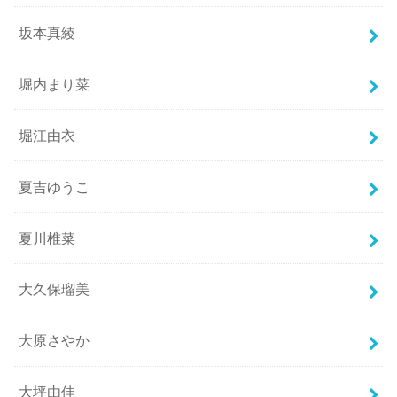
坂本真綾
堀内まり菜
堀江由衣
夏吉ゆうこ
夏川椎菜
大久保瑠美
大原さやか
大坪由佳