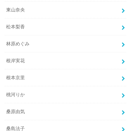
東山奈央
松本梨香
林原めぐみ
根岸実花
根本京里
桃河りか
桑原由気
桑島法子