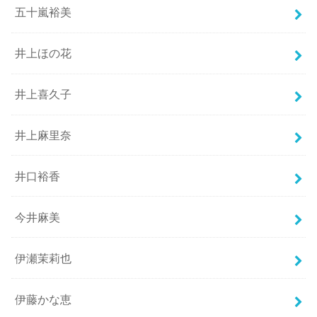
五十嵐裕美
井上ほの花
井上喜久子
井上麻里奈
井口裕香
今井麻美
伊瀬茉莉也
伊藤かな恵