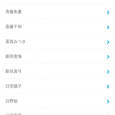
斉藤朱夏
斎藤千和
斎賀みつき
新田恵海
新谷真弓
日笠陽子
日野聡