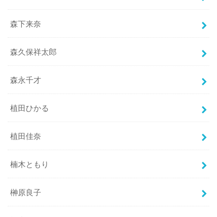
森下来奈
森久保祥太郎
森永千才
植田ひかる
植田佳奈
楠木ともり
榊原良子