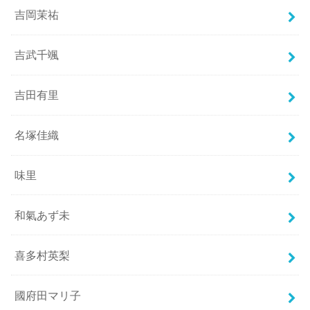
吉岡茉祐
吉武千颯
吉田有里
名塚佳織
味里
和氣あず未
喜多村英梨
國府田マリ子