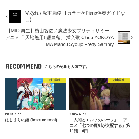
光あれ / 坂本真綾 【カラオケPiano伴奏ガイドな
し】
【MIDI再生】横山智佐／魔法少女プリティサミー
アニメ「 天地無用! 魎皇鬼」 挿入歌 Chisa YOKOYA
MA Mahou Syoujo Pretty Sammy
RECOMMEND
こちらの記事も人気です。
杉山里穂
杉山里穂
2023.5.12
2024.6.29
はじまりの鐘 (instrumental)
「人間とエルフのハーフ」｜ ア
ニメ「七つの魔剣が支配する」第
11話 #田…