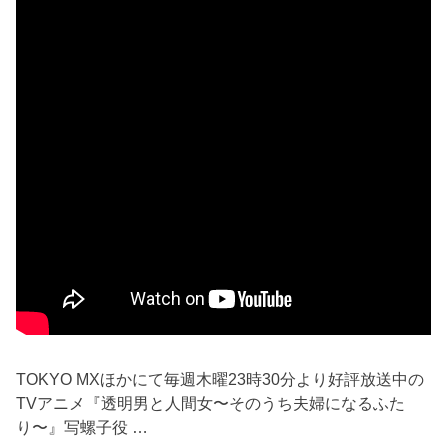
TOKYO MXほかにて毎週木曜23時30分より好評放送中の
TVアニメ『透明男と人間女〜そのうち夫婦になるふた
り〜』写螺子役 …