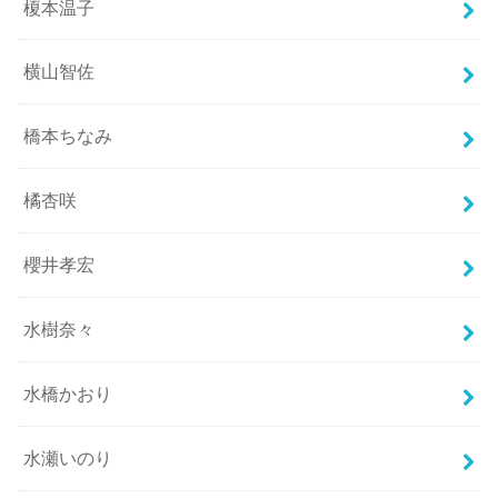
榎本温子
横山智佐
橋本ちなみ
橘杏咲
櫻井孝宏
水樹奈々
水橋かおり
水瀬いのり