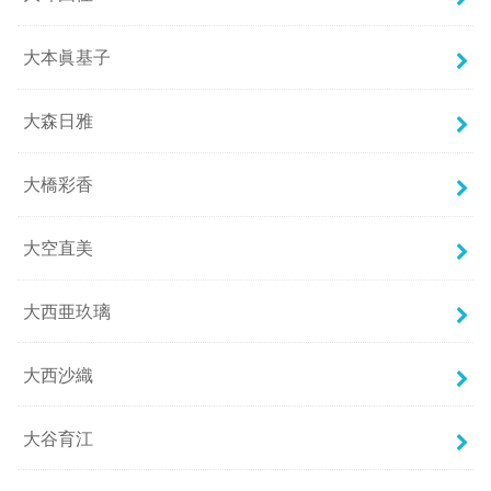
大本眞基子
大森日雅
大橋彩香
大空直美
大西亜玖璃
大西沙織
大谷育江