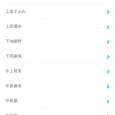
上坂すみれ
上田麗奈
下地紫野
下田麻美
中上育実
中原麻衣
中島愛