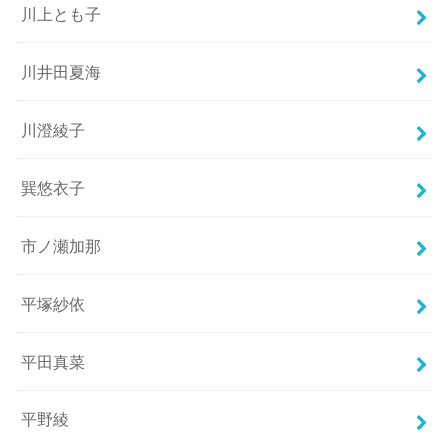
川上とも子
川井田夏海
川澄綾子
巽悠衣子
市ノ瀬加那
平塚紗依
平田真菜
平野綾