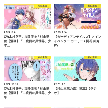
杉山里穂
杉山里穂
2024.2.4
2025.9.14
CV:木村良平 / 加隈亜衣 / 杉山里
【ガーディアンテイルズ】メイン
穂【漫画】『二度目の異世界、少
イベンター カーリー / 開花 紹介
年…
PV
杉山里穂
杉山里穂
2022.12.31
2023.8.3
CV:木村良平 / 加隈亜衣 / 杉山里
【杉山里穂の森】第2回【ラジ
穂【漫画】『二度目の異世界、少
オ】
年…