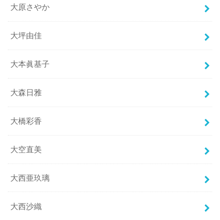
大原さやか
大坪由佳
大本眞基子
大森日雅
大橋彩香
大空直美
大西亜玖璃
大西沙織