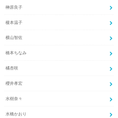
榊原良子
榎本温子
横山智佐
橋本ちなみ
橘杏咲
櫻井孝宏
水樹奈々
水橋かおり