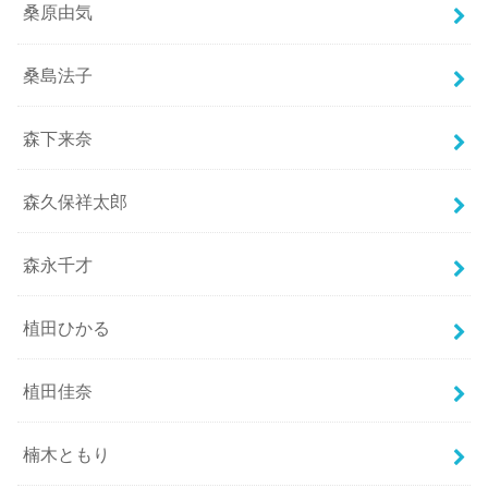
桑原由気
桑島法子
森下来奈
森久保祥太郎
森永千才
植田ひかる
植田佳奈
楠木ともり