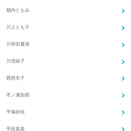
嶺内ともみ
川上とも子
川井田夏海
川澄綾子
巽悠衣子
市ノ瀬加那
平塚紗依
平田真菜