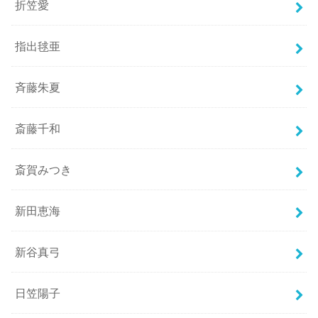
折笠愛
指出毬亜
斉藤朱夏
斎藤千和
斎賀みつき
新田恵海
新谷真弓
日笠陽子