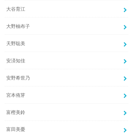
大谷育江
大野柚布子
天野聡美
安済知佳
安野希世乃
宮本侑芽
富樫美鈴
富田美憂