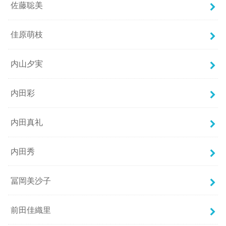
佐藤聡美
佳原萌枝
内山夕実
内田彩
内田真礼
内田秀
冨岡美沙子
前田佳織里