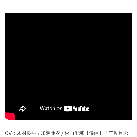
CV：木村良平 ⧸ 加隈亜衣 ⧸ 杉山里穂【漫画】『二度目の