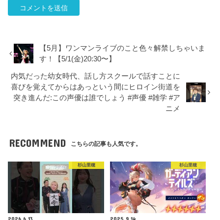
【5月】ワンマンライブのこと色々解禁しちゃいま
す！【5/1(金)20:30〜】
内気だった幼女時代、話し方スクールで話すことに
喜びを覚えてからはあっという間にヒロイン街道を
突き進んだ:この声優は誰でしょう #声優 #雑学 #ア
ニメ
RECOMMEND
こちらの記事も人気です。
杉山里穂
杉山里穂
2026.6.13
2025.9.14