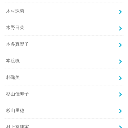
木村珠莉
木野日菜
本多真梨子
本渡楓
朴璐美
杉山佳寿子
杉山里穂
村上奈津実