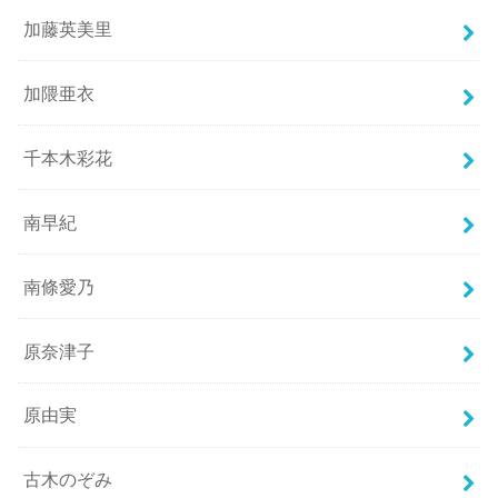
加藤英美里
加隈亜衣
千本木彩花
南早紀
南條愛乃
原奈津子
原由実
古木のぞみ