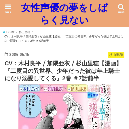
女性声優の夢をしば
menu
search
らく見ない
HOME
杉山里穂
CV：木村良平 ⧸ 加隈亜衣 ⧸ 杉山里穂【漫画】『二度目の異世界、少年だった彼は年上騎士に
なり溺愛してくる』2巻 ＃7話前半
2026.06.16
杉山里穂
CV：木村良平 ⧸ 加隈亜衣 ⧸ 杉山里穂【漫画】
『二度目の異世界、少年だった彼は年上騎士
になり溺愛してくる』2巻 ＃7話前半