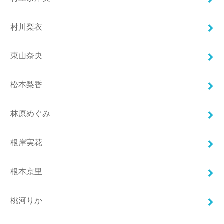
村川梨衣
東山奈央
松本梨香
林原めぐみ
根岸実花
根本京里
桃河りか