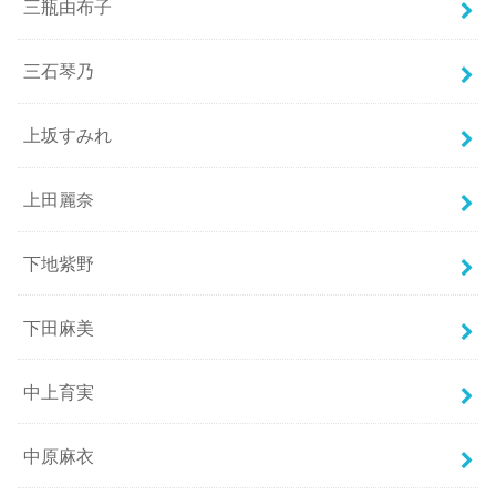
三瓶由布子
三石琴乃
上坂すみれ
上田麗奈
下地紫野
下田麻美
中上育実
中原麻衣