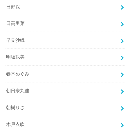
日野聡
日高里菜
早見沙織
明坂聡美
春木めぐみ
朝日奈丸佳
朝樹りさ
木戸衣吹