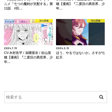
ニメ「七つの魔剣が支配する」第
穂【漫画】『二度目の異世界、少
11話 #田…
年…
杉山里穂
杉山里穂
2024.7.19
2024.5.13
CV:木村良平 / 加隈亜衣 / 杉山里
ほう、やるではないか。さすが七
穂【漫画】『二度目の異世界、少
紅天
年…