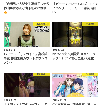
【透明男と人間女】写螺子ルナ役
【ガーディアンテイルズ】メイン
杉山里穂さんが書き初めに挑戦
イベンター カーリー / 開花 紹介
PV
杉山里穂
杉山里穂
2025.3.21
2024.4.24
TVアニメ『リンカイ！』高松絹
No.5299☆５持国天《Lv.１・ラ
早役 杉山里穂カウントダウンコ
ック１》(C.V.杉山里穂)《進化…
メント
杉山里穂
杉山里穂
2024.6.29
2024.10.26
「人間とエルフのハーフ」｜ ア
CV:木村良平 / 加隈亜衣 / 杉山里