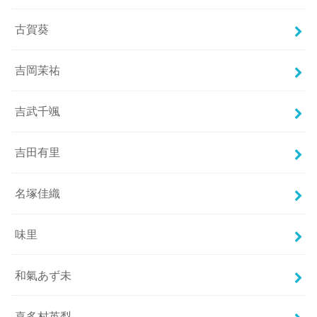
古賀葵
吉岡茉祐
吉武千颯
吉田有里
名塚佳織
味里
和氣あず未
喜多村英梨