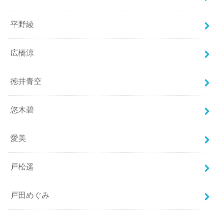
平野綾
広橋涼
徳井青空
悠木碧
愛美
戸松遥
戸田めぐみ