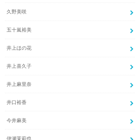
久野美咲
五十嵐裕美
井上ほの花
井上喜久子
井上麻里奈
井口裕香
今井麻美
伊瀬茉莉也