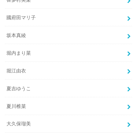
國府田マリ子
坂本真綾
堀内まり菜
堀江由衣
夏吉ゆうこ
夏川椎菜
大久保瑠美