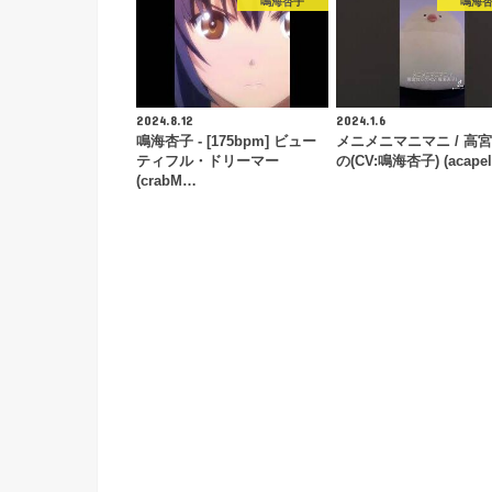
鳴海杏子
鳴海
2024.8.12
2024.1.6
鳴海杏子 - [175bpm] ビュー
メニメニマニマニ / 高
ティフル・ドリーマー
の(CV:鳴海杏子) (acapel
(crabM…