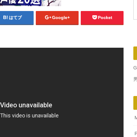
はてブ
Google+
Pocket
G
P