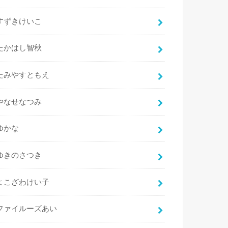
すずきけいこ
たかはし智秋
たみやすともえ
やなせなつみ
ゆかな
ゆきのさつき
よこざわけい子
ファイルーズあい