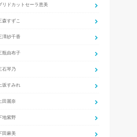
ブリドカットセーラ恵美
三森すずこ
三澤紗千香
三瓶由布子
三石琴乃
上坂すみれ
上田麗奈
下地紫野
下田麻美