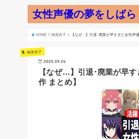
女性声優の夢をしばら
HOME
鳴海杏子
【なぜ…】引退･廃業が早すぎた女性声優
鳴海杏子
2025.09.26
【なぜ…】引退･廃業が早す
作 まとめ】