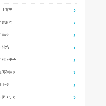
中上育実
中原麻衣
中島愛
中村悠一
中村繪里子
丸岡和佳奈
丹下桜
久保ユリカ