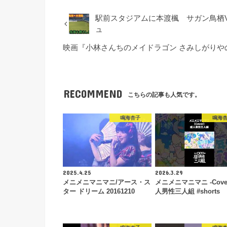
駅前スタジアムに本渡楓 サガン鳥栖
ュ
映画『小林さんちのメイドラゴン さみしがり
RECOMMEND
こちらの記事も人気です。
鳴海杏子
鳴海
2025.4.25
2026.3.29
メニメニマニマニ/アース・ス
メニメニマニマニ -Cover
ター ドリーム 20161210
人男性三人組 #shorts