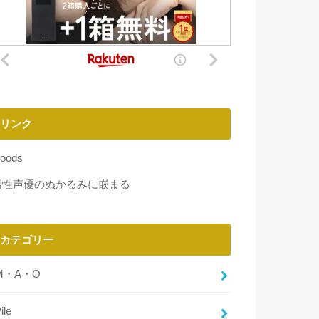
リンク
oods
男性声優のぬかるみに嵌まる
カテゴリー
M・A・O
ile