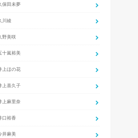
久保田未夢
久川綾
久野美咲
五十嵐裕美
井上ほの花
井上喜久子
井上麻里奈
井口裕香
今井麻美