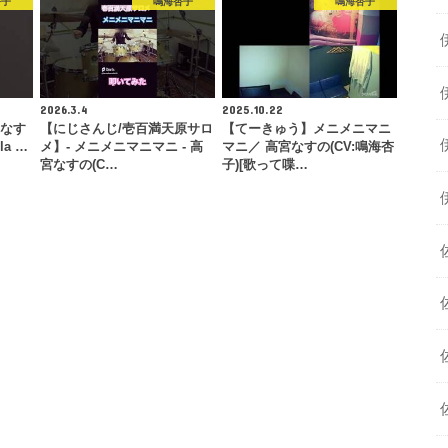
杏子
鳴海杏子
鳴海杏子
2026.3.4
2025.10.22
宮なす
【にじさんじ/壱百満天原サロ
【てーきゅう】メニメニマニ
la …
メ】- メニメニマニマニ - 高
マニ／ 高宮なすの(CV:鳴海杏
宮なすの(C…
子)[歌って喋…