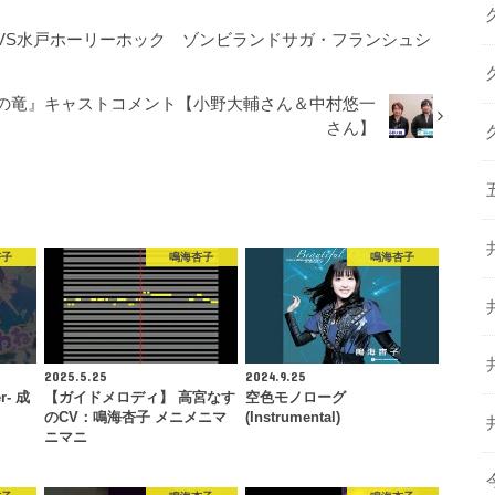
VS水戸ホーリーホック ゾンビランドサガ・フランシュシ
やの竜』キャストコメント【小野大輔さん＆中村悠一
さん】
杏子
鳴海杏子
鳴海杏子
2025.5.25
2024.9.25
- 成
【ガイドメロディ】 高宮なす
空色モノローグ
のCV：鳴海杏子 メニメニマ
(Instrumental)
ニマニ