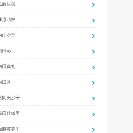
佐藤聡美
佳原萌枝
内山夕実
内田彩
内田真礼
内田秀
冨岡美沙子
前田佳織里
加藤英美里