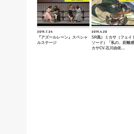
2019.7.24
2019.4.28
『アズールレーン』スペシャ
SR風）ミカサ（フェイ
ルステージ
ソード）「私の、距離
カサCV.石川由依…