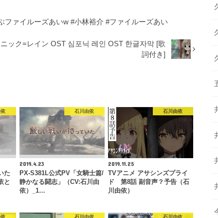
ファイルーズあいw #小林裕介 #ファイルーズあい
ニック=レイン OST 심포닉 레인 OST 한글자막 [歌
詞付き]
由依
石川由依
石川由依
2019.4.23
2019.11.25
いた
PX-S381L公式PV「女騎士篇/
TVアニメ アサシンズプライ
依と
静かなる闘志」（CV:石川由
ド 第8話 副音声？予告（石
…
依）_1…
川由依）
由依
石川由依
石川由依