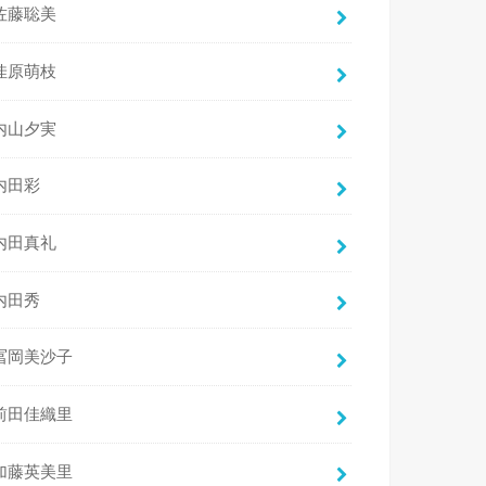
佐藤聡美
佳原萌枝
内山夕実
内田彩
内田真礼
内田秀
冨岡美沙子
前田佳織里
加藤英美里