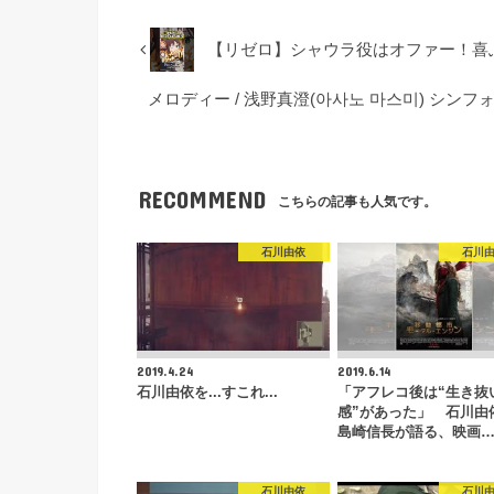
【リゼロ】シャウラ役はオファー！喜ぶ
メロディー / 浅野真澄(아사노 마스미) シンフォ
RECOMMEND
こちらの記事も人気です。
石川由依
石川
2019.4.24
2019.6.14
石川由依を...すこれ...
「アフレコ後は“生き抜
感”があった」 石川由
島崎信長が語る、映画
石川由依
石川