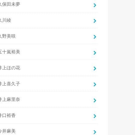
久保田未夢
久川綾
久野美咲
五十嵐裕美
井上ほの花
井上喜久子
井上麻里奈
井口裕香
今井麻美