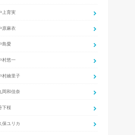
中上育実
中原麻衣
中島愛
中村悠一
中村繪里子
丸岡和佳奈
丹下桜
久保ユリカ