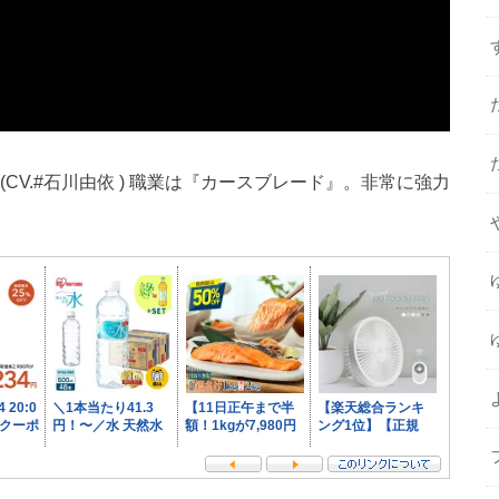
CV.#石川由依 ) 職業は『カースブレード』。非常に強力