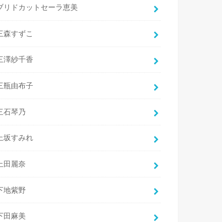
ブリドカットセーラ恵美
三森すずこ
三澤紗千香
三瓶由布子
三石琴乃
上坂すみれ
上田麗奈
下地紫野
下田麻美