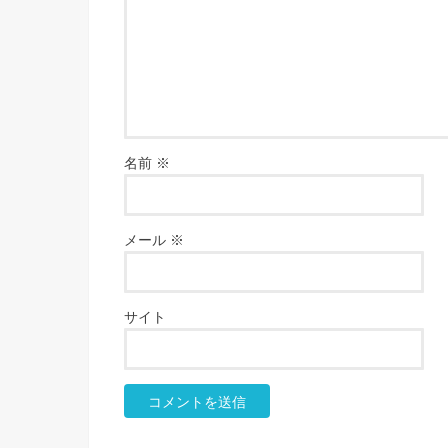
名前
※
メール
※
サイト