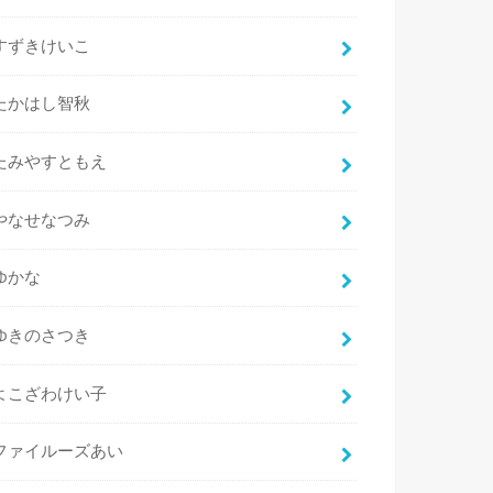
すずきけいこ
たかはし智秋
たみやすともえ
やなせなつみ
ゆかな
ゆきのさつき
よこざわけい子
ファイルーズあい