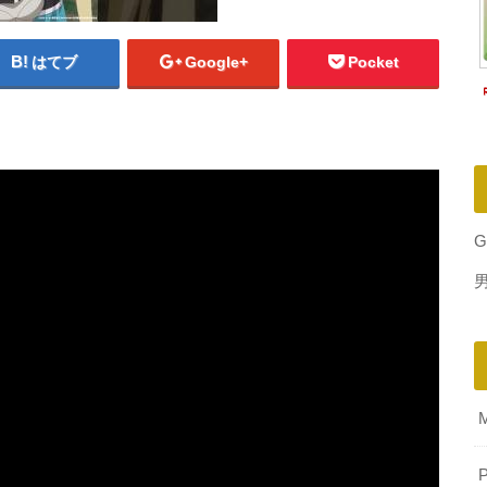
はてブ
Google+
Pocket
G
P