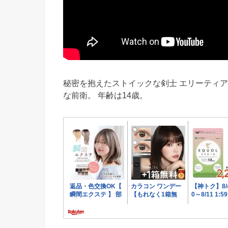
秘密を抱えたストイックな剣士 エリーティア(
な前衛。 年齢は14歳。