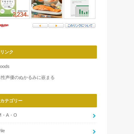
リンク
oods
男性声優のぬかるみに嵌まる
カテゴリー
M・A・O
ile