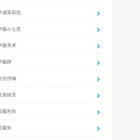
伊瀬茉莉也
伊藤かな恵
伊藤美来
伊藤静
佐伯伊織
佐倉綾音
佐藤利奈
佐藤朱