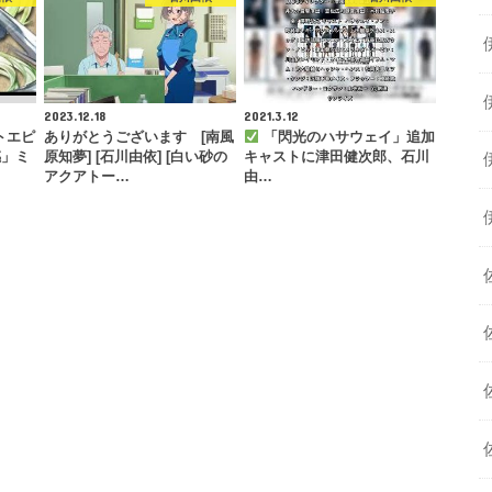
2023.12.18
2021.3.12
トエピ
ありがとうございます [南風
「閃光のハサウェイ」追加
感」ミ
原知夢] [石川由依] [白い砂の
キャストに津田健次郎、石川
アクアトー…
由…