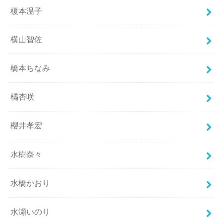
榎本温子
横山智佐
橋本ちなみ
橘杏咲
櫻井孝宏
水樹奈々
水橋かおり
水瀬いのり