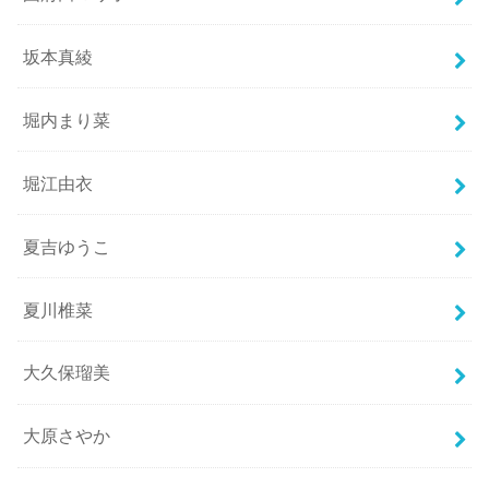
坂本真綾
堀内まり菜
堀江由衣
夏吉ゆうこ
夏川椎菜
大久保瑠美
大原さやか