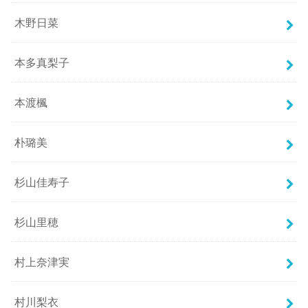
木野日菜
本多真梨子
本渡楓
朴璐美
杉山佳寿子
杉山里穂
村上奈津実
村川梨衣