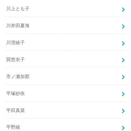
川上とも子
川井田夏海
川澄綾子
巽悠衣子
市ノ瀬加那
平塚紗依
平田真菜
平野綾