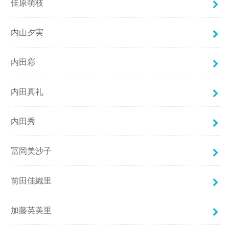
佳原萌枝
内山夕実
内田彩
内田真礼
内田秀
冨岡美沙子
前田佳織里
加藤英美里