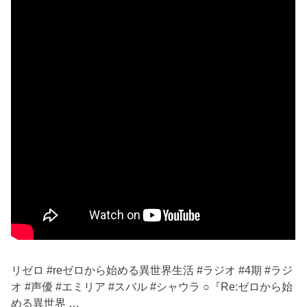
リゼロ #reゼロから始める異世界生活 #ラジオ #4期 #ラジ
オ #声優 #エミリア #スバル #シャウラ ○『Re:ゼロから始
める異世界 …