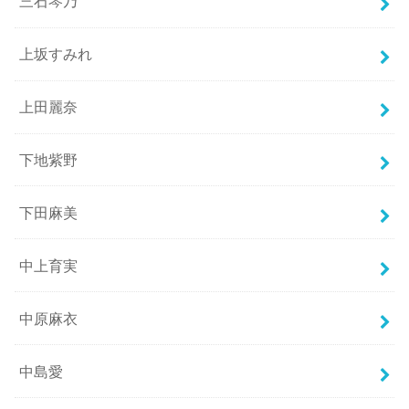
三石琴乃
上坂すみれ
上田麗奈
下地紫野
下田麻美
中上育実
中原麻衣
中島愛