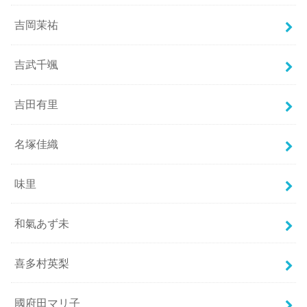
吉岡茉祐
吉武千颯
吉田有里
名塚佳織
味里
和氣あず未
喜多村英梨
國府田マリ子