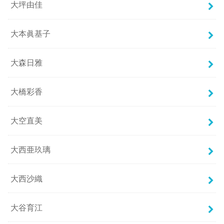
大坪由佳
大本眞基子
大森日雅
大橋彩香
大空直美
大西亜玖璃
大西沙織
大谷育江