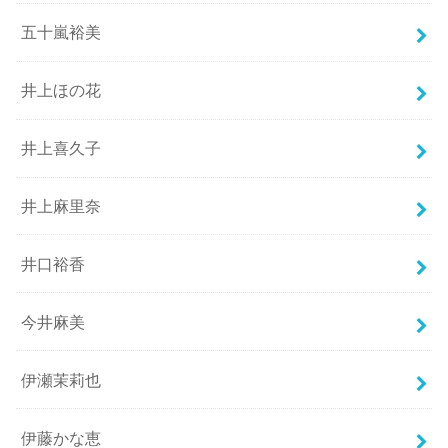
五十嵐裕美
井上ほの花
井上喜久子
井上麻里奈
井口裕香
今井麻美
伊瀬茉莉也
伊藤かな恵