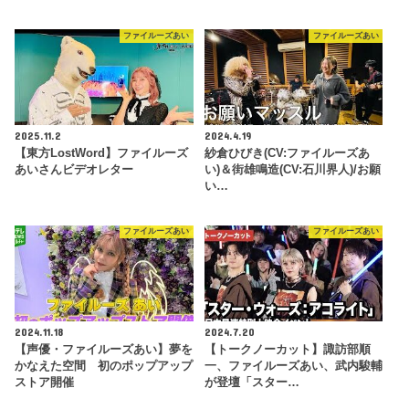
ファイルーズあい
ファイルーズあい
2025.11.2
2024.4.19
【東方LostWord】ファイルーズ
紗倉ひびき(CV:ファイルーズあ
あいさんビデオレター
い)＆街雄鳴造(CV:石川界人)/お願
い…
ファイルーズあい
ファイルーズあい
2024.11.18
2024.7.20
【声優・ファイルーズあい】夢を
【トークノーカット】諏訪部順
かなえた空間 初のポップアップ
一、ファイルーズあい、武内駿輔
ストア開催
が登壇「スター…