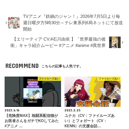
TVアニメ『鉄鍋のジャン！』2026年7月5日より毎
週日曜夕方5時30分～テレ東系列6局ネットにて放送
開始
【エリーティア CV.#石川由依 】「世界最強の後
衛」キャラ紹介ムービー #アニメ #anime #異世界
RECOMMEND
こちらの記事も人気です。
ファイルーズあい
ファイルーズあい
2023.6.16
2023.2.25
【危険度MAX】格闘系配信猫が
ユナカ（CV：ファイルーズあ
お医者さんをガチでKOしてみた
い）とフォガート（CV：
#アニメ …
KENN）の支援会話…