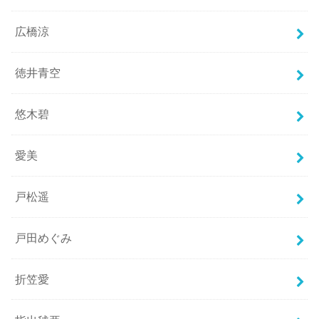
広橋涼
徳井青空
悠木碧
愛美
戸松遥
戸田めぐみ
折笠愛