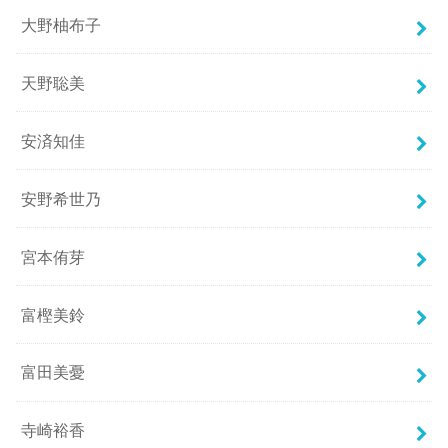
大野柚布子
天野聡美
安済知佳
安野希世乃
宮本侑芽
富樫美鈴
富田美憂
寺崎裕香