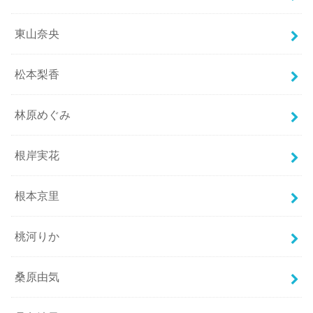
東山奈央
松本梨香
林原めぐみ
根岸実花
根本京里
桃河りか
桑原由気