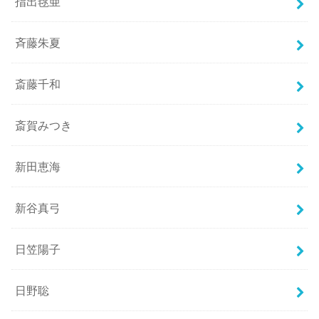
指出毬亜
斉藤朱夏
斎藤千和
斎賀みつき
新田恵海
新谷真弓
日笠陽子
日野聡