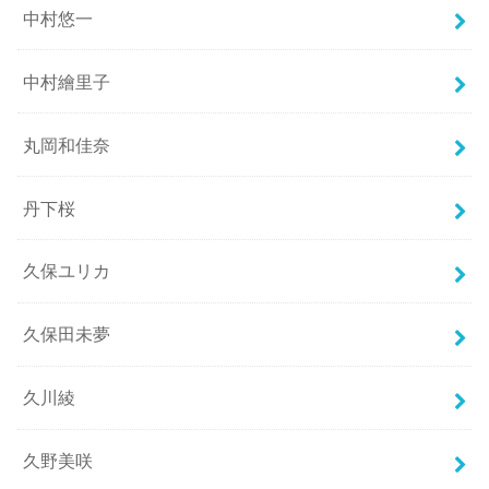
中村悠一
中村繪里子
丸岡和佳奈
丹下桜
久保ユリカ
久保田未夢
久川綾
久野美咲