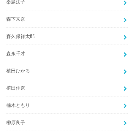
桑島法子
森下来奈
森久保祥太郎
森永千才
植田ひかる
植田佳奈
楠木ともり
榊原良子