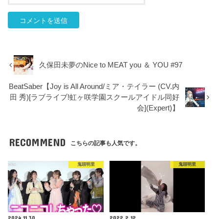
久保田未夢のNice to MEAT you ＆ YOU #97
BeatSaber【Joy is All Around/ミア・テイラー (CV.内
田 秀)[ラブライブ!虹ヶ咲学園スクールアイドル同好
会](Expert)】
RECOMMEND
こちらの記事も人気です。
鬼頭明里
鬼頭明里
2024.11.30
2022.2.12