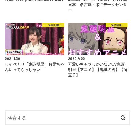
日本 名古屋・栄ITデータセンタ
ー
鬼頭明里
鬼頭明里
2021.1.30
2020.4.22
しゃべくり「鬼頭明里」お兄ちゃ
可愛いキャラしかいないCV鬼頭
んいってらっしゃい
明里【アニメ】【鬼滅の刃】【禰
豆子】