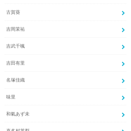
古賀葵
吉岡茉祐
吉武千颯
吉田有里
名塚佳織
味里
和氣あず未
喜多村英梨