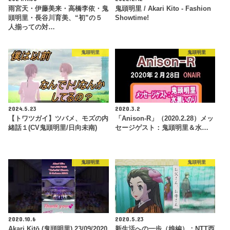
雨宮天・伊藤美来・高橋李依・鬼
鬼頭明里 / Akari Kito - Fashion
頭明里・長谷川育美、“初”の５
Showtime!
人揃っての対…
鬼頭明里
鬼頭明里
2024.5.23
2020.3.2
【トワツガイ】ツバメ、モズの内
「Anison-R」（2020.2.28）メッ
緒話１(CV鬼頭明里/日向未南)
セージゲスト：鬼頭明里＆水…
鬼頭明里
鬼頭明里
2020.10.6
2020.5.23
Akari Kitō (鬼頭明里) 23/09/2020
新生活への一歩（娘編）：NTT西