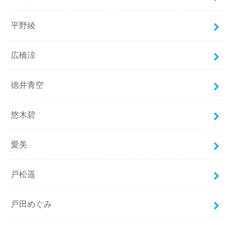
平野綾
広橋涼
徳井青空
悠木碧
愛美
戸松遥
戸田めぐみ