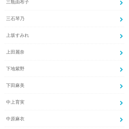
三瓶由布子
三石琴乃
上坂すみれ
上田麗奈
下地紫野
下田麻美
中上育実
中原麻衣