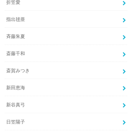
折笠愛
指出毬亜
斉藤朱夏
斎藤千和
斎賀みつき
新田恵海
新谷真弓
日笠陽子