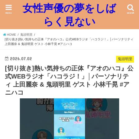
女性声優の夢をしば
menu
search
らく見ない
HOME
鬼頭明里
[切り抜き]熱い気持ちの正体『アオのハコ』公式WEBラジオ「ハコラジ！」│パーソナリティ
上田麗奈 & 鬼頭明里 ゲスト 小林千晃 #アニハコ
2026.07.02
鬼頭明里
[切り抜き]熱い気持ちの正体『アオのハコ』公
式WEBラジオ「ハコラジ！」│パーソナリテ
ィ 上田麗奈 & 鬼頭明里 ゲスト 小林千晃 #ア
ニハコ