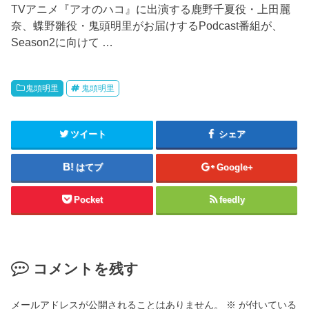
TVアニメ『アオのハコ』に出演する鹿野千夏役・上田麗
奈、蝶野雛役・鬼頭明里がお届けするPodcast番組が、
Season2に向けて …
鬼頭明里
鬼頭明里
ツイート
シェア
はてブ
Google+
Pocket
feedly
コメントを残す
メールアドレスが公開されることはありません。
※
が付いている