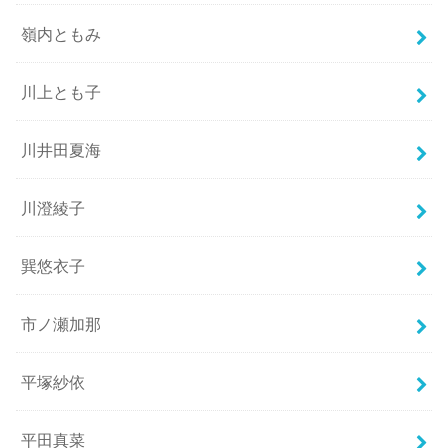
嶺内ともみ
川上とも子
川井田夏海
川澄綾子
巽悠衣子
市ノ瀬加那
平塚紗依
平田真菜