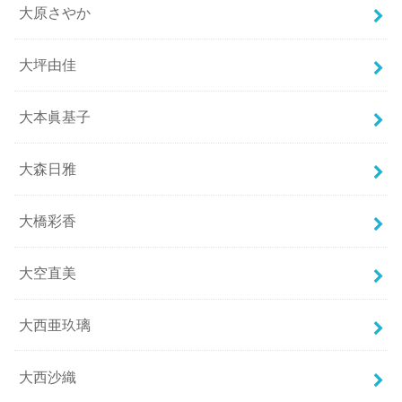
大原さやか
大坪由佳
大本眞基子
大森日雅
大橋彩香
大空直美
大西亜玖璃
大西沙織