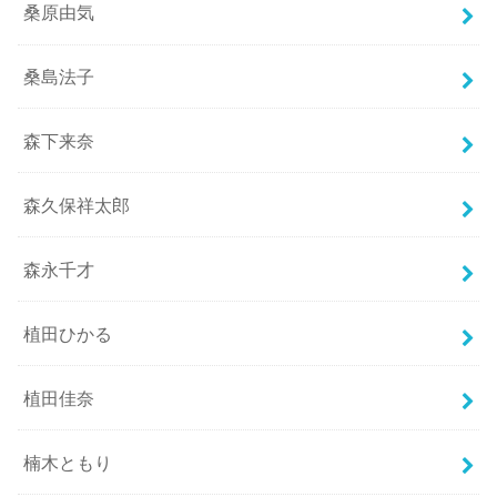
桑原由気
桑島法子
森下来奈
森久保祥太郎
森永千才
植田ひかる
植田佳奈
楠木ともり