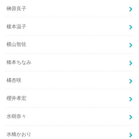
榊原良子
榎本温子
横山智佐
橋本ちなみ
橘杏咲
櫻井孝宏
水樹奈々
水橋かおり