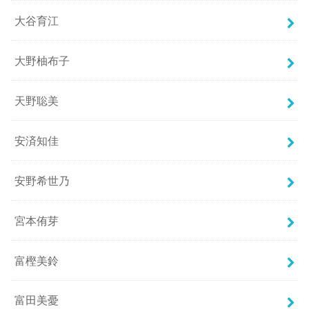
大谷育江
大野柚布子
天野聡美
安済知佳
安野希世乃
宮本侑芽
富樫美鈴
富田美憂