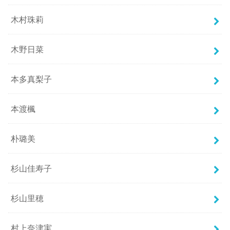
木村珠莉
木野日菜
本多真梨子
本渡楓
朴璐美
杉山佳寿子
杉山里穂
村上奈津実