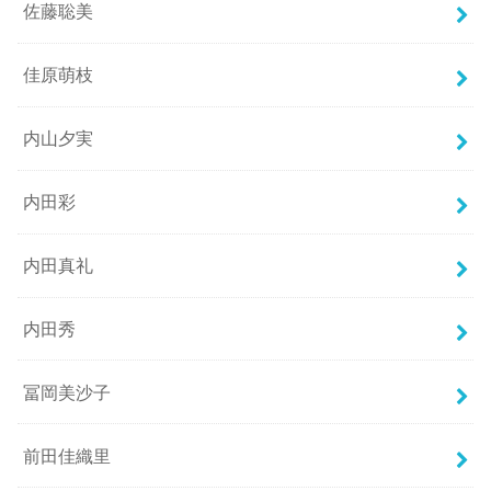
佐藤聡美
佳原萌枝
内山夕実
内田彩
内田真礼
内田秀
冨岡美沙子
前田佳織里