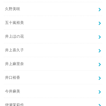
久野美咲
五十嵐裕美
井上ほの花
井上喜久子
井上麻里奈
井口裕香
今井麻美
伊瀬茉莉也