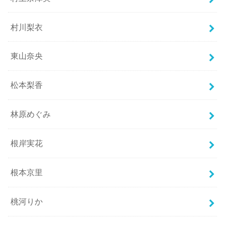
村川梨衣
東山奈央
松本梨香
林原めぐみ
根岸実花
根本京里
桃河りか