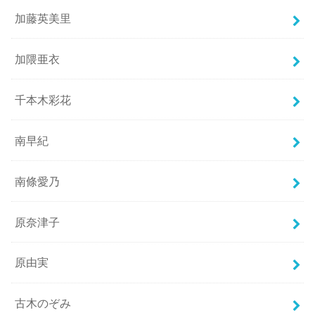
加藤英美里
加隈亜衣
千本木彩花
南早紀
南條愛乃
原奈津子
原由実
古木のぞみ