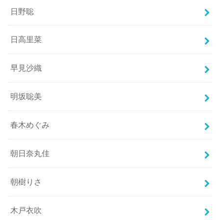
日野聡
日高里菜
早見沙織
明坂聡美
春木めぐみ
朝日奈丸佳
朝樹りさ
木戸衣吹