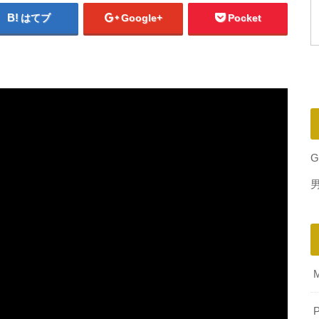
はてブ
Google+
Pocket
G
P