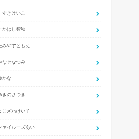
すずきけいこ
たかはし智秋
たみやすともえ
やなせなつみ
ゆかな
ゆきのさつき
よこざわけい子
ファイルーズあい