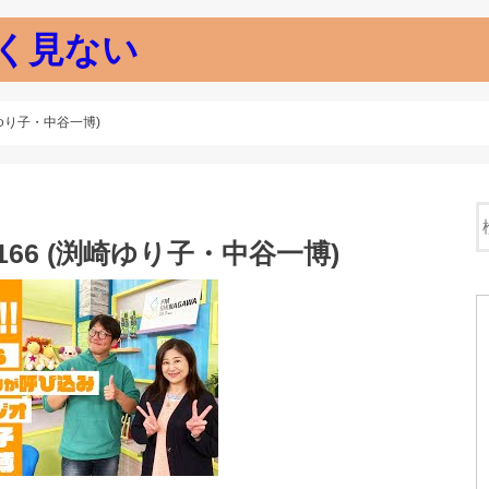
く見ない
崎ゆり子・中谷一博)
166 (渕崎ゆり子・中谷一博)