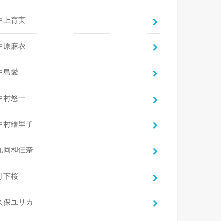
中上育実
中原麻衣
中島愛
中村悠一
中村繪里子
丸岡和佳奈
丹下桜
久保ユリカ