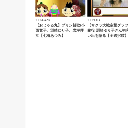
2023.3.15
2021.8.4
【おじゃる丸】プリン賛歌/小
【サクラ大戦帝撃グラ
西寛子、渕崎ゆり子、岩坪理
蘭役 渕崎ゆり子さん初
江【七海あつみ】
い出を語る【全選択肢