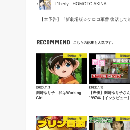
L1berty - HOMOTO AKINA
【本予告】『新劇場版☆ケロロ軍曹 復活して速
RECOMMEND
こちらの記事も人気です。
渕崎ゆり子
渕崎ゆ
2023.11.3
2022.1.16
渕崎ゆり子 私はWorking
【声優】渕崎ゆり子さ
Girl
1997年【インタビュー
渕崎ゆり子
渕崎ゆ