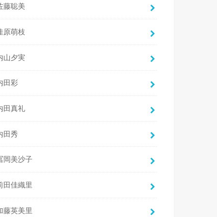
佐藤聡美
佳原萌枝
内山夕実
内田彩
内田真礼
内田秀
冨岡美沙子
前田佳織里
加藤英美里