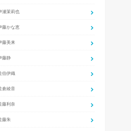
伊瀬茉莉也
伊藤かな恵
伊藤美来
伊藤静
佐伯伊織
佐倉綾音
佐藤利奈
佐藤朱