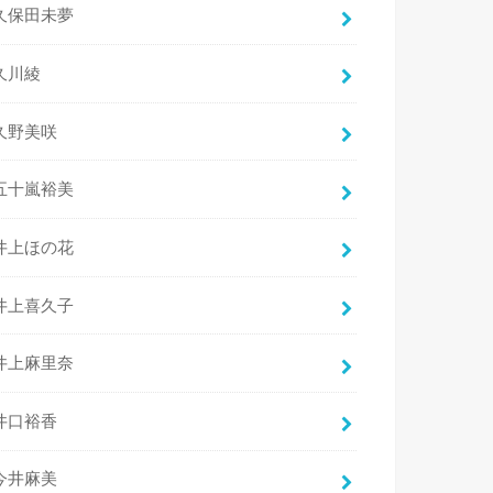
久保田未夢
久川綾
久野美咲
五十嵐裕美
井上ほの花
井上喜久子
井上麻里奈
井口裕香
今井麻美