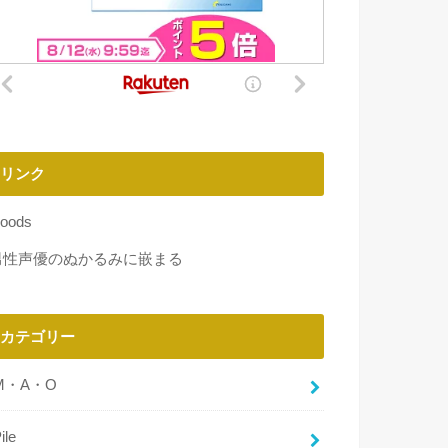
リンク
oods
男性声優のぬかるみに嵌まる
カテゴリー
M・A・O
ile