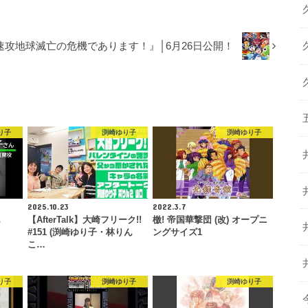
攻地球滅亡の危機であります！』│6月26日公開！
り子
渕崎ゆり子
渕崎ゆり子
2025.10.23
2022.3.7
ん
【AfterTalk】大崎フリーク!!
檄! 帝国華撃団 (改) オープニ
】
#151 (渕崎ゆり子・林りん
ングサイズ1
こ…
り子
渕崎ゆり子
渕崎ゆり子