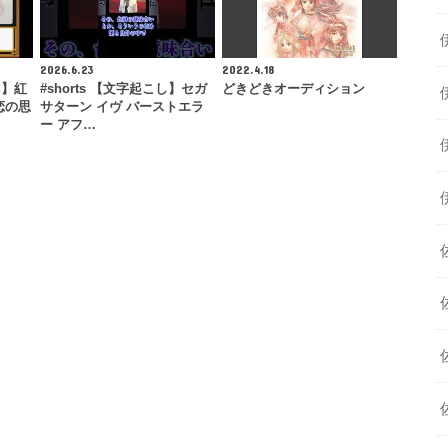
2026.6.23
2022.4.18
フ】紅
#shorts 【文字起こし】セガ
どきどきオーディション
恋の思
サターン イヴ バーストエラ
】
ー アフ…