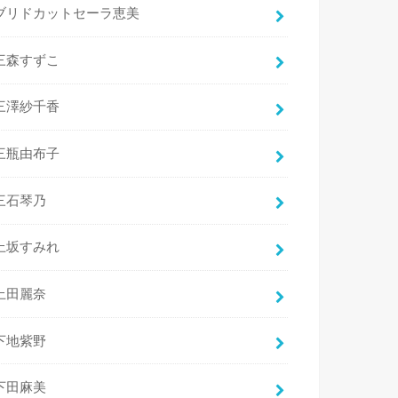
ブリドカットセーラ恵美
三森すずこ
三澤紗千香
三瓶由布子
三石琴乃
上坂すみれ
上田麗奈
下地紫野
下田麻美