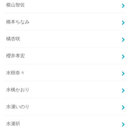
横山智佐
橋本ちなみ
橘杏咲
櫻井孝宏
水樹奈々
水橋かおり
水瀬いのり
水瀬祈