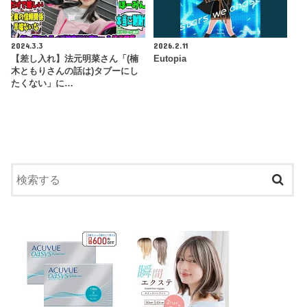
2024.3.3
2026.2.11
【差し入れ】法元明菜さん「(楠
Eutopia
木ともりさんの話は)タブーにし
たくない」に…