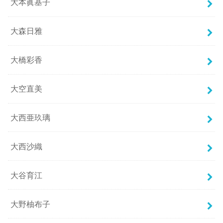
大本眞基子
大森日雅
大橋彩香
大空直美
大西亜玖璃
大西沙織
大谷育江
大野柚布子