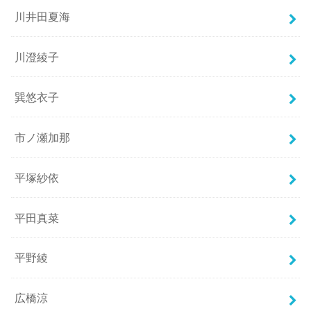
川井田夏海
川澄綾子
巽悠衣子
市ノ瀬加那
平塚紗依
平田真菜
平野綾
広橋涼