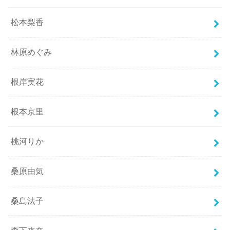
松本梨香
林原めぐみ
根岸実花
根本京里
桃河りか
桑原由気
桑島法子