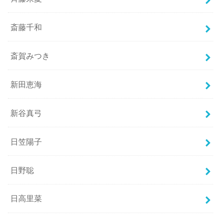
斎藤千和
斎賀みつき
新田恵海
新谷真弓
日笠陽子
日野聡
日高里菜