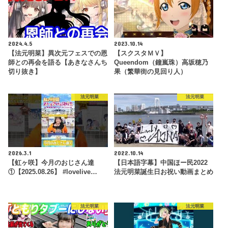
2024.4.5
2023.10.14
【法元明菜】異次元フェスでの恩
【スクスタＭＶ】
師との再会を語る【あきなさんち
Queendom（鐘嵐珠）高坂穂乃
切り抜き】
果（繁華街の見回り人）
法元明菜
法元明菜
2026.3.1
2022.10.14
【虹ヶ咲】今月のおじさん達
【日本語字幕】中国ほー民2022
①【2025.08.26】 #lovelive…
法元明菜誕生日お祝い動画まとめ
法元明菜
法元明菜