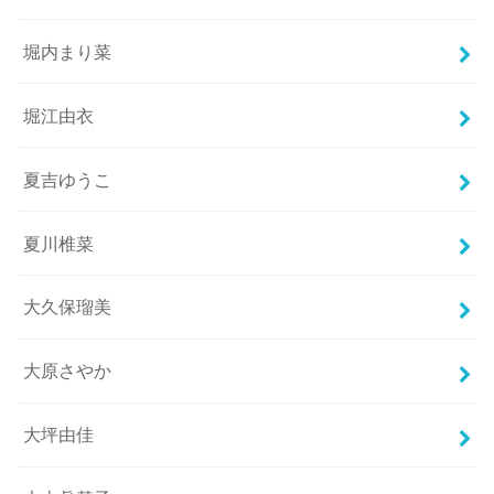
堀内まり菜
堀江由衣
夏吉ゆうこ
夏川椎菜
大久保瑠美
大原さやか
大坪由佳