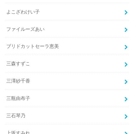
よこざわけい子
ファイルーズあい
ブリドカットセーラ恵美
三森すずこ
三澤紗千香
三瓶由布子
三石琴乃
上坂すみれ