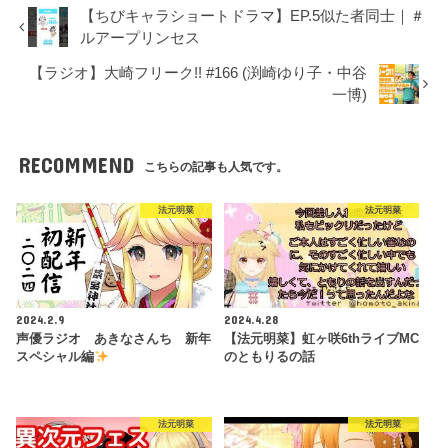
【ちびキャラショートドラマ】EP.5似た者同士｜＃
ルアープリンセス
【ラジオ】大崎フリーク!! #166 (渕崎ゆり子・中谷
一博)
RECOMMEND
こちらの記事も人気です。
法元明菜
法元明菜
2024.2.9
2024.4.28
声優ラジオ あきなさんち 新年
【法元明菜】虹ヶ咲6thライブMC
スペシャル編
のともりるの話
法元明菜
法元明菜