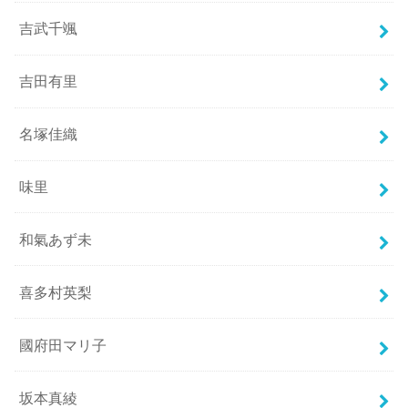
吉武千颯
吉田有里
名塚佳織
味里
和氣あず未
喜多村英梨
國府田マリ子
坂本真綾