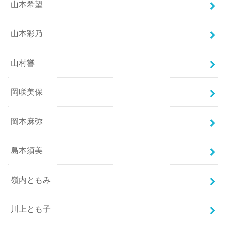
山本希望
山本彩乃
山村響
岡咲美保
岡本麻弥
島本須美
嶺内ともみ
川上とも子