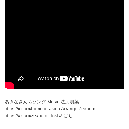
あきなさんちソング Music 法元明菜
https://x.com/homoto_akina Arrange Zexnum
https://x.com/zexnum Illust めばち …