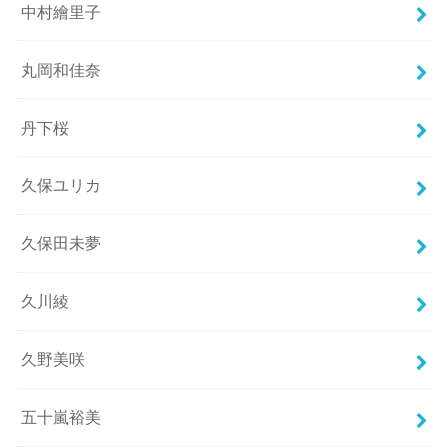
中村繪里子
丸岡和佳奈
丹下桜
久保ユリカ
久保田未夢
久川綾
久野美咲
五十嵐裕美