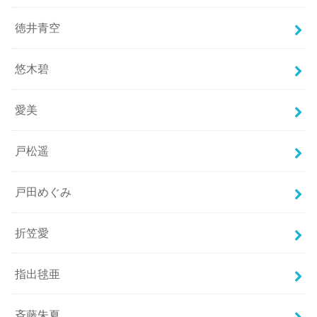
徳井青空
悠木碧
愛美
戸松遥
戸田めぐみ
折笠愛
指出毬亜
斉藤朱夏