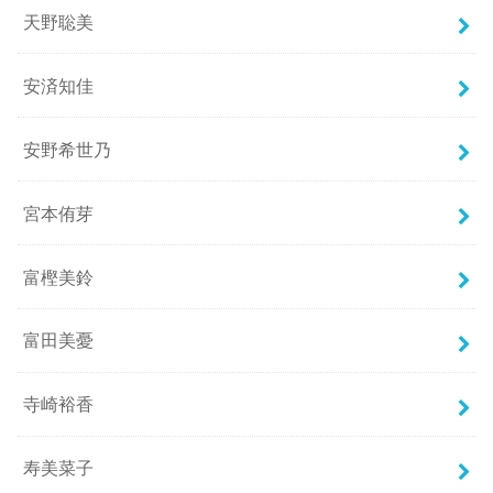
天野聡美
安済知佳
安野希世乃
宮本侑芽
富樫美鈴
富田美憂
寺崎裕香
寿美菜子