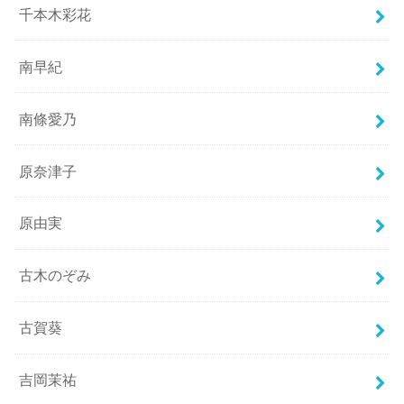
千本木彩花
南早紀
南條愛乃
原奈津子
原由実
古木のぞみ
古賀葵
吉岡茉祐