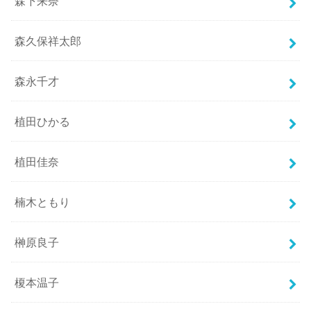
森下来奈
森久保祥太郎
森永千才
植田ひかる
植田佳奈
楠木ともり
榊原良子
榎本温子