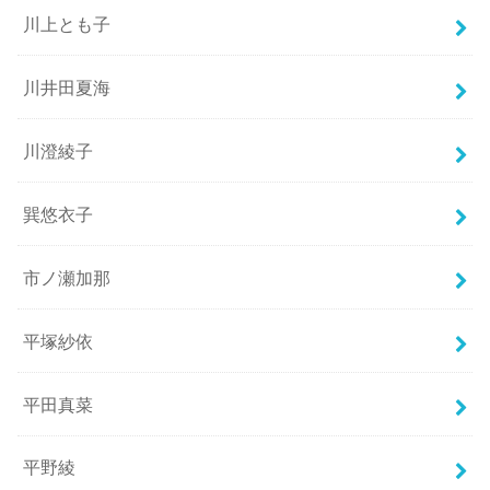
川上とも子
川井田夏海
川澄綾子
巽悠衣子
市ノ瀬加那
平塚紗依
平田真菜
平野綾