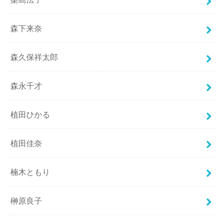
森下来奈
森久保祥太郎
森永千才
植田ひかる
植田佳奈
楠木ともり
榊原良子