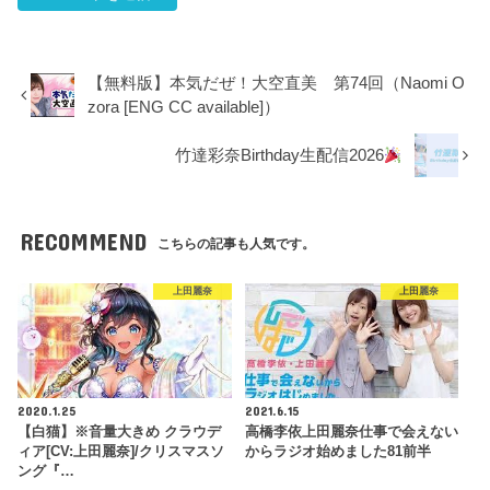
【無料版】本気だぜ！大空直美 第74回（Naomi O
zora [ENG CC available]）
竹達彩奈Birthday生配信2026
RECOMMEND
こちらの記事も人気です。
上田麗奈
上田麗奈
2020.1.25
2021.6.15
【白猫】※音量大きめ クラウデ
高橋李依上田麗奈仕事で会えない
ィア[CV:上田麗奈]/クリスマスソ
からラジオ始めました81前半
ング『…