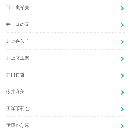
五十嵐裕美
井上ほの花
井上喜久子
井上麻里奈
井口裕香
今井麻美
伊瀬茉莉也
伊藤かな恵