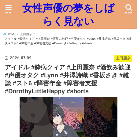
女性声優の夢をしば
menu
search
らく見ない
HOME
上田麗奈
アイドル #酔病クィア #上田麗奈 #酒飲み歓迎 #声優オタク #Lynn #井澤詩織 #香坂さき #雑
談 #スト6 #障害年金 #障害者支援 #DorothyLittleHappy #shorts
2026.07.09
上田麗奈
アイドル #酔病クィア #上田麗奈 #酒飲み歓迎
#声優オタク #Lynn #井澤詩織 #香坂さき #雑
談 #スト6 #障害年金 #障害者支援
#DorothyLittleHappy #shorts