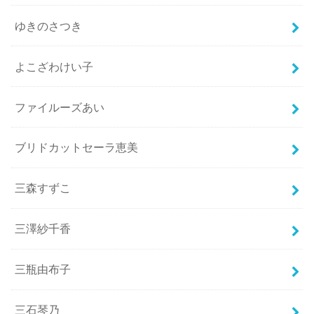
ゆきのさつき
よこざわけい子
ファイルーズあい
ブリドカットセーラ恵美
三森すずこ
三澤紗千香
三瓶由布子
三石琴乃