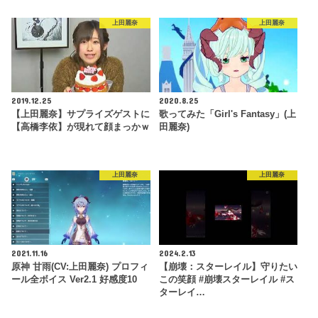
上田麗奈
上田麗奈
2019.12.25
2020.8.25
【上田麗奈】サプライズゲストに
歌ってみた「Girl's Fantasy」(上
【高橋李依】が現れて顔まっかｗ
田麗奈)
上田麗奈
上田麗奈
2021.11.16
2024.2.13
原神 甘雨(CV:上田麗奈) プロフィ
【崩壊：スターレイル】守りたい
ール全ボイス Ver2.1 好感度10
この笑顔 #崩壊スターレイル #ス
ターレイ…