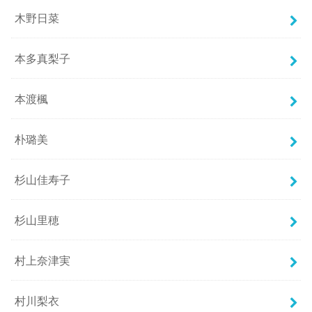
木野日菜
本多真梨子
本渡楓
朴璐美
杉山佳寿子
杉山里穂
村上奈津実
村川梨衣