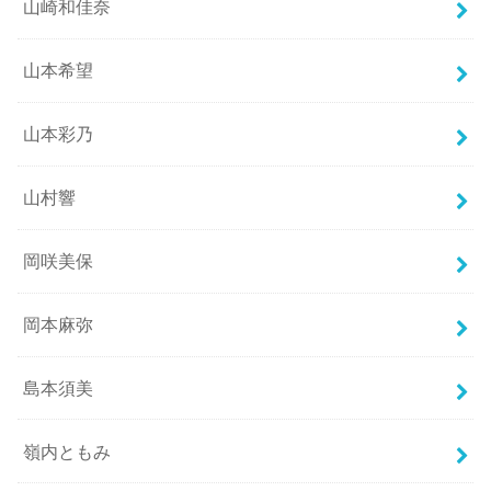
山崎和佳奈
山本希望
山本彩乃
山村響
岡咲美保
岡本麻弥
島本須美
嶺内ともみ