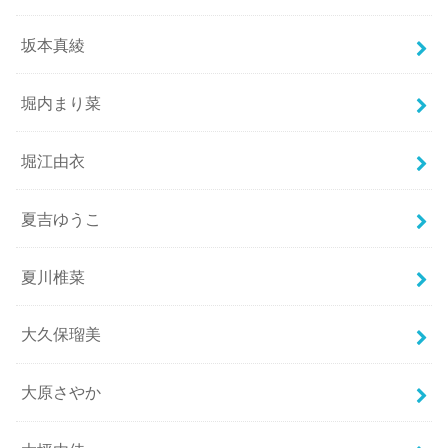
坂本真綾
堀内まり菜
堀江由衣
夏吉ゆうこ
夏川椎菜
大久保瑠美
大原さやか