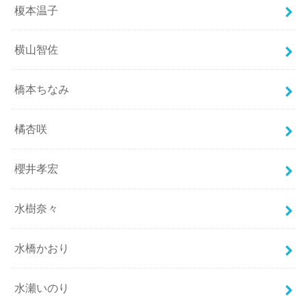
榎本温子
横山智佐
橋本ちなみ
橘杏咲
櫻井孝宏
水樹奈々
水橋かおり
水瀬いのり