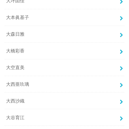
大坪由佳
大本眞基子
大森日雅
大橋彩香
大空直美
大西亜玖璃
大西沙織
大谷育江