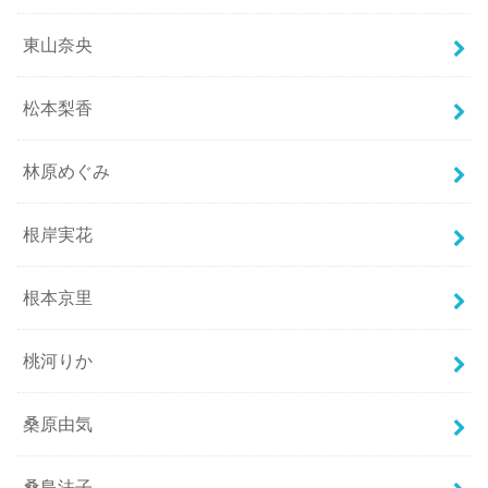
東山奈央
松本梨香
林原めぐみ
根岸実花
根本京里
桃河りか
桑原由気
桑島法子