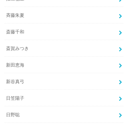
斉藤朱夏
斎藤千和
斎賀みつき
新田恵海
新谷真弓
日笠陽子
日野聡