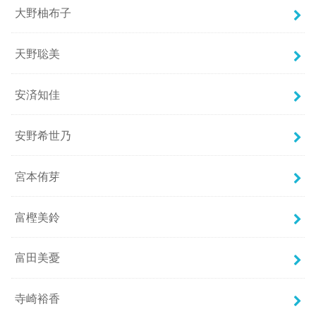
大野柚布子
天野聡美
安済知佳
安野希世乃
宮本侑芽
富樫美鈴
富田美憂
寺崎裕香