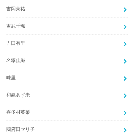
吉岡茉祐
吉武千颯
吉田有里
名塚佳織
味里
和氣あず未
喜多村英梨
國府田マリ子