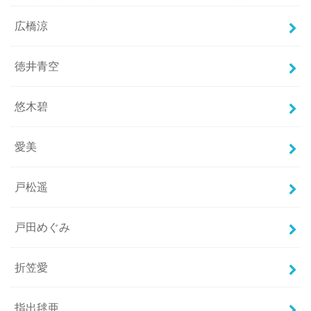
広橋涼
徳井青空
悠木碧
愛美
戸松遥
戸田めぐみ
折笠愛
指出毬亜