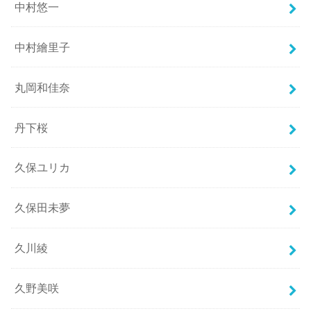
中村悠一
中村繪里子
丸岡和佳奈
丹下桜
久保ユリカ
久保田未夢
久川綾
久野美咲