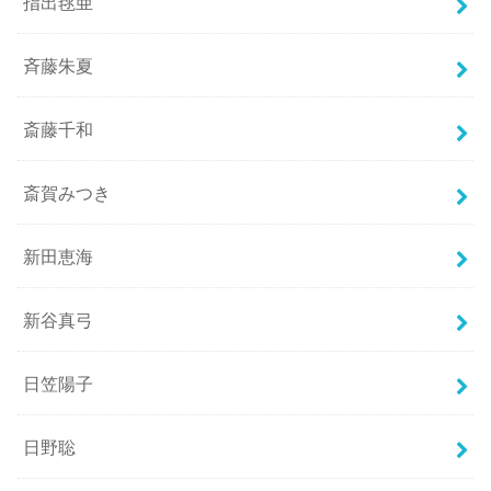
指出毬亜
斉藤朱夏
斎藤千和
斎賀みつき
新田恵海
新谷真弓
日笠陽子
日野聡