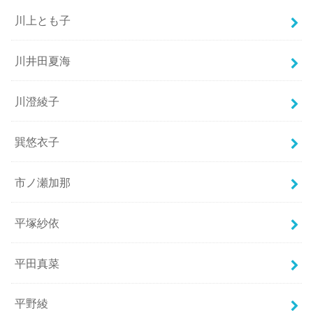
川上とも子
川井田夏海
川澄綾子
巽悠衣子
市ノ瀬加那
平塚紗依
平田真菜
平野綾