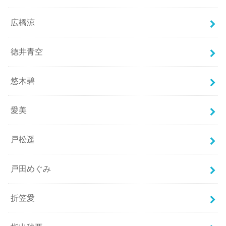
広橋涼
徳井青空
悠木碧
愛美
戸松遥
戸田めぐみ
折笠愛