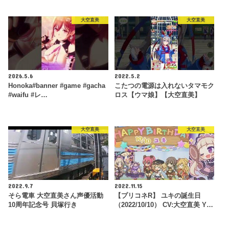
大空直美
大空直美
2026.5.6
2022.5.2
Honoka#banner #game #gacha
こたつの電源は入れないタマモク
#waifu #レ…
ロス【ウマ娘】【大空直美】
大空直美
大空直美
2022.9.7
2022.11.15
そら電車 大空直美さん声優活動
【プリコネR】 ユキの誕生日
10周年記念号 貝塚行き
（2022/10/10） CV:大空直美 Y…