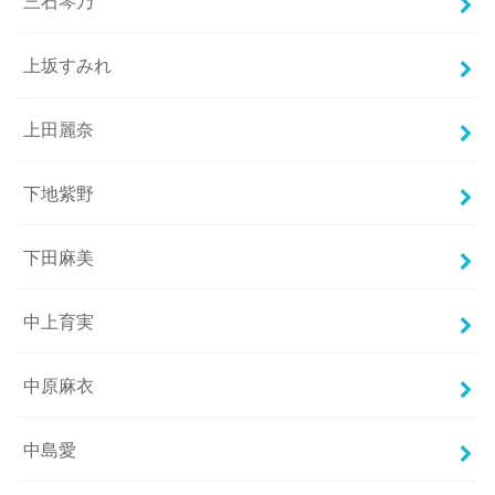
三石琴乃
上坂すみれ
上田麗奈
下地紫野
下田麻美
中上育実
中原麻衣
中島愛