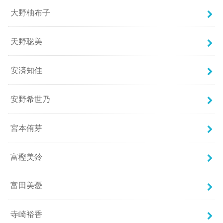
大野柚布子
天野聡美
安済知佳
安野希世乃
宮本侑芽
富樫美鈴
富田美憂
寺崎裕香