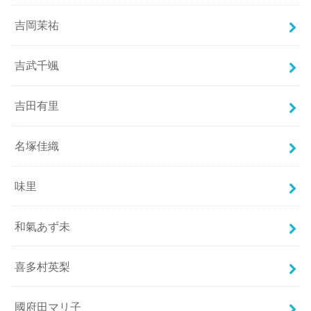
吉岡茉祐
吉武千颯
吉田有里
名塚佳織
味里
和氣あず未
喜多村英梨
國府田マリ子