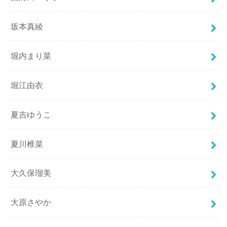
坂本真綾
堀内まり菜
堀江由衣
夏吉ゆうこ
夏川椎菜
大久保瑠美
大原さやか