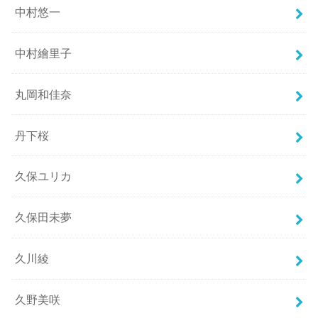
中村悠一
中村繪里子
丸岡和佳奈
丹下桜
久保ユリカ
久保田未夢
久川綾
久野美咲