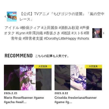
【公式】TVアニメ『ちびゴジラの逆襲』「嵐の空中
レース」
アイドル #酔病クィア #上田麗奈 #酒飲み歓迎 #声優
オタク #Lynn #井澤詩織 #香坂さき #雑談 #スト6 #障
害年金 #障害者支援 #DorothyLittleHappy #shorts
RECOMMEND
こちらの記事も人気です。
大空直美
大空直美
2026.2.23
2025.8.22
Marie Rose#banner #game
Criselda #resleriana#banner
#gacha #waif…
#game #g…