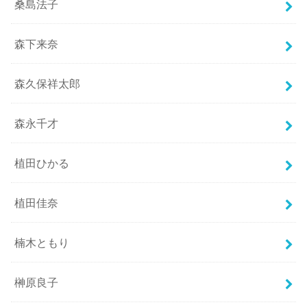
桑島法子
森下来奈
森久保祥太郎
森永千才
植田ひかる
植田佳奈
楠木ともり
榊原良子