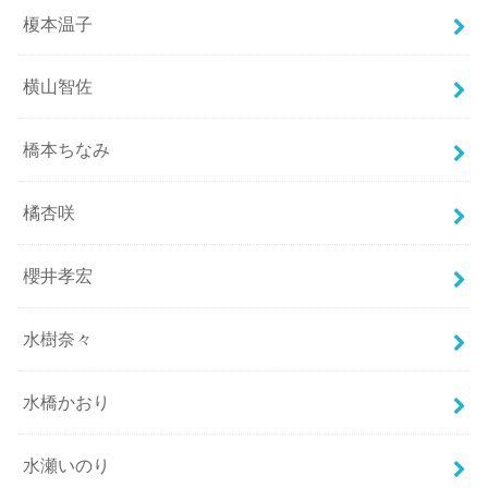
榎本温子
横山智佐
橋本ちなみ
橘杏咲
櫻井孝宏
水樹奈々
水橋かおり
水瀬いのり