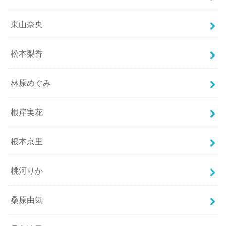
東山奈央
松本梨香
林原めぐみ
根岸実花
根本京里
桃河りか
桑原由気