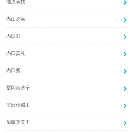
佳原萌枝
内山夕実
内田彩
内田真礼
内田秀
冨岡美沙子
前田佳織里
加藤英美里