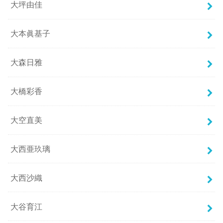
大坪由佳
大本眞基子
大森日雅
大橋彩香
大空直美
大西亜玖璃
大西沙織
大谷育江