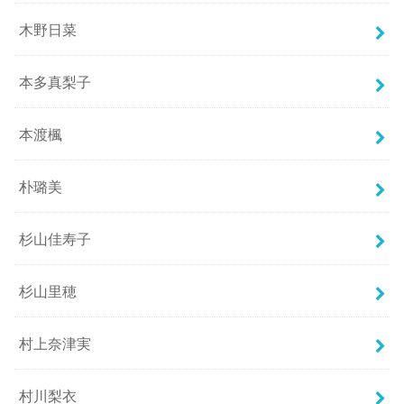
木野日菜
本多真梨子
本渡楓
朴璐美
杉山佳寿子
杉山里穂
村上奈津実
村川梨衣