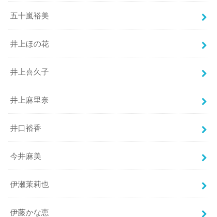
五十嵐裕美
井上ほの花
井上喜久子
井上麻里奈
井口裕香
今井麻美
伊瀬茉莉也
伊藤かな恵