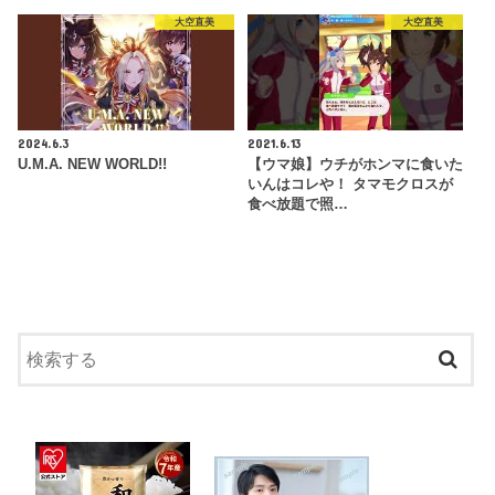
大空直美
大空直美
2024.6.3
2021.6.13
U.M.A. NEW WORLD!!
【ウマ娘】ウチがホンマに食いた
いんはコレや！ タマモクロスが
食べ放題で照…