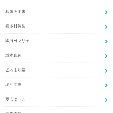
和氣あず未
喜多村英梨
國府田マリ子
坂本真綾
堀内まり菜
堀江由衣
夏吉ゆうこ