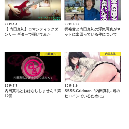
2019.3.3
2019.8.24
【 内田真礼】ロマンティックダ
梶裕貴と内田真礼の浮気写真がネ
ンサー ギターで弾いてみた
ットに出回っている件について
内田真礼
内田真礼
2019.7.7
2019.2.6
内田真礼とおはなししません？第
SSSS.Gridman『内田真礼- 君の
12回
ヒロインでいるために』