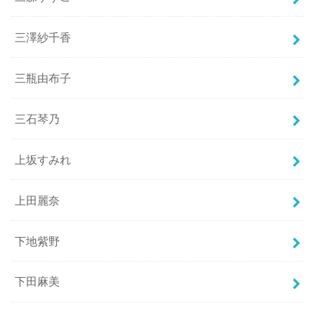
三澤紗千香
三瓶由布子
三石琴乃
上坂すみれ
上田麗奈
下地紫野
下田麻美