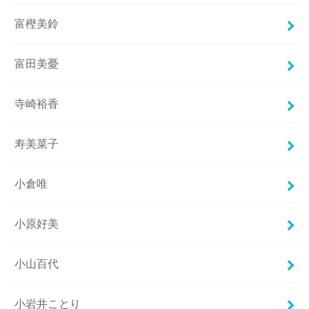
富樫美鈴
富田美憂
寺崎裕香
寿美菜子
小倉唯
小原好美
小山百代
小岩井ことり