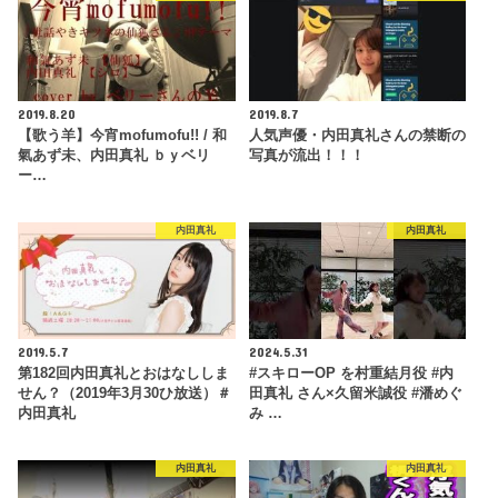
2019.8.20
2019.8.7
【歌う羊】今宵mofumofu!! / 和
人気声優・内田真礼さんの禁断の
氣あず未、内田真礼 ｂｙベリ
写真が流出！！！
ー…
内田真礼
内田真礼
2019.5.7
2024.5.31
第182回内田真礼とおはなししま
#スキローOP を村重結月役 #内
せん？（2019年3月30ひ放送）＃
田真礼 さん×久留米誠役 #潘めぐ
内田真礼
み …
内田真礼
内田真礼