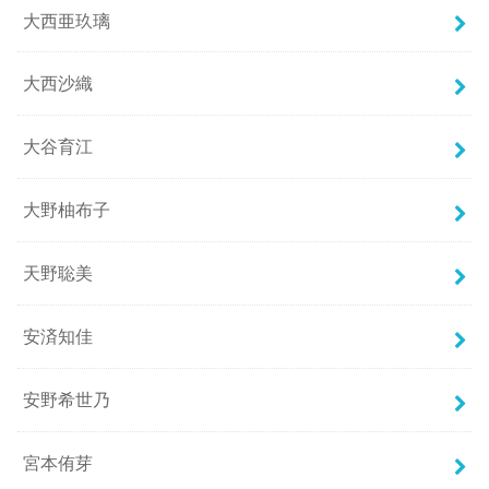
大西亜玖璃
大西沙織
大谷育江
大野柚布子
天野聡美
安済知佳
安野希世乃
宮本侑芽