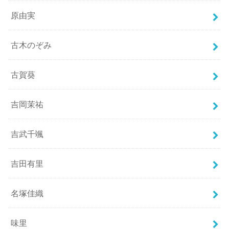
原由実
古木のぞみ
古賀葵
吉岡茉祐
吉武千颯
吉田有里
名塚佳織
味里