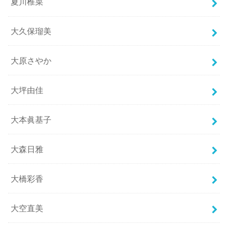
夏川椎菜
大久保瑠美
大原さやか
大坪由佳
大本眞基子
大森日雅
大橋彩香
大空直美