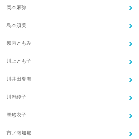
岡本麻弥
島本須美
嶺内ともみ
川上とも子
川井田夏海
川澄綾子
巽悠衣子
市ノ瀬加那