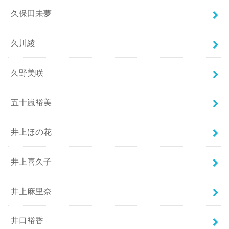
久保田未夢
久川綾
久野美咲
五十嵐裕美
井上ほの花
井上喜久子
井上麻里奈
井口裕香