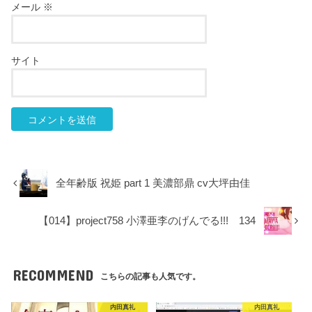
メール
※
サイト
全年齢版 祝姫 part 1 美濃部鼎 cv大坪由佳
【014】project758 小澤亜李のげんでる!!! 134
RECOMMEND
こちらの記事も人気です。
内田真礼
内田真礼