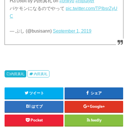
Hz/16bit by 内田真礼 on
#onkyo
#hfplayer
バケモンになるのでやって
pic.twitter.com/TPIbsrZyU
C
— ぶし (@busisann)
September 1, 2019
内田真礼
内田真礼
ツイート
シェア
はてブ
Google+
Pocket
feedly